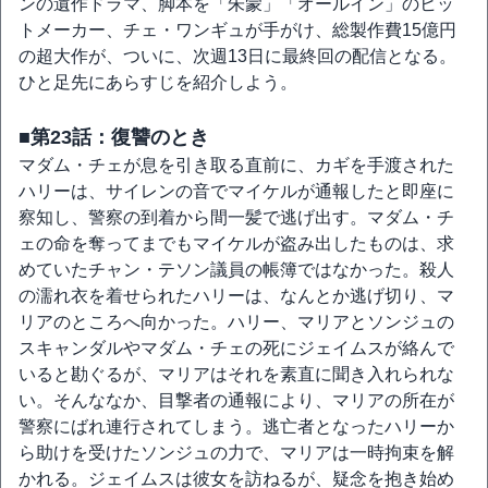
ンの遺作ドラマ、脚本を「朱蒙」「オールイン」のヒッ
トメーカー、チェ・ワンギュが手がけ、総製作費15億円
の超大作が、ついに、次週13日に最終回の配信となる。
ひと足先にあらすじを紹介しよう。
■第23話：復讐のとき
マダム・チェが息を引き取る直前に、カギを手渡された
ハリーは、サイレンの音でマイケルが通報したと即座に
察知し、警察の到着から間一髪で逃げ出す。マダム・チ
ェの命を奪ってまでもマイケルが盗み出したものは、求
めていたチャン・テソン議員の帳簿ではなかった。殺人
の濡れ衣を着せられたハリーは、なんとか逃げ切り、マ
リアのところへ向かった。ハリー、マリアとソンジュの
スキャンダルやマダム・チェの死にジェイムスが絡んで
いると勘ぐるが、マリアはそれを素直に聞き入れられな
い。そんななか、目撃者の通報により、マリアの所在が
警察にばれ連行されてしまう。逃亡者となったハリーか
ら助けを受けたソンジュの力で、マリアは一時拘束を解
かれる。ジェイムスは彼女を訪ねるが、疑念を抱き始め