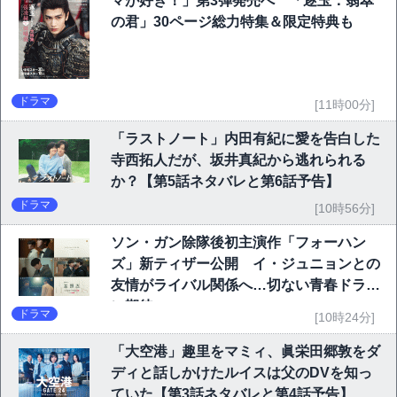
マが好き！」第3弾発売へ 「逐玉：翡翠
の君」30ページ総力特集＆限定特典も
ドラマ
[11時00分]
「ラストノート」内田有紀に愛を告白した
寺西拓人だが、坂井真紀から逃れられる
か？【第5話ネタバレと第6話予告】
ドラマ
[10時56分]
ソン・ガン除隊後初主演作「フォーハン
ズ」新ティザー公開 イ・ジュニョンとの
友情がライバル関係へ…切ない青春ドラマ
に期待
ドラマ
[10時24分]
「大空港」趣里をマミィ、眞栄田郷敦をダ
ディと話しかけたルイスは父のDVを知っ
ていた【第3話ネタバレと第4話予告】