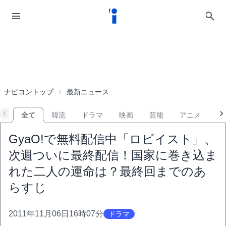
ナビコントップ
最新ニュース
全て
韓流
ドラマ
映画
芸能
アニメ
音
GyaO!で無料配信中「ロビイスト」、
次週ついに最終配信！国家に巻き込ま
れた二人の運命は？最終回までのあ
らすじ
2011年11月06日16時07分
ドラマ