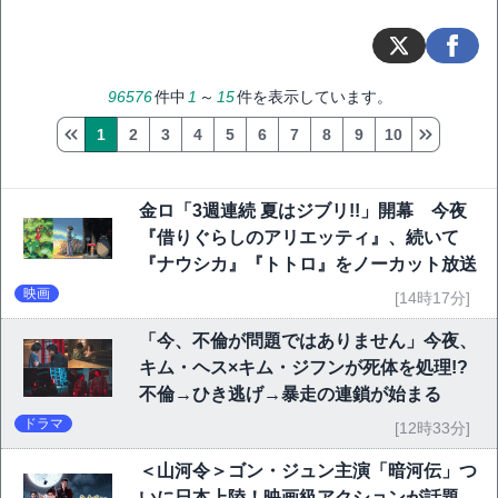
96576
件中
1
～
15
件を表示しています。
1
2
3
4
5
6
7
8
9
10
金ロ「3週連続 夏はジブリ!!」開幕 今夜
『借りぐらしのアリエッティ』、続いて
『ナウシカ』『トトロ』をノーカット放送
映画
[14時17分]
「今、不倫が問題ではありません」今夜、
キム・ヘス×キム・ジフンが死体を処理!?
不倫→ひき逃げ→暴走の連鎖が始まる
ドラマ
[12時33分]
＜山河令＞ゴン・ジュン主演「暗河伝」つ
いに日本上陸！映画級アクションが話題、