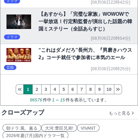
ドラマ
[08月06日22時42分]
【あすから】「完璧な家族」WOWOWで
一挙放送！行定勲監督が演出した話題の韓
国ミステリー（全話あらすじ）
ドラマ
[08月06日20時54分]
“これはダメだろ”長州力、『男磨きハウス
2』コーチ就任で参加者に本気のエール
芸能
[08月06日20時25分]
1
2
3
4
5
6
7
8
9
10
96576
件中
1
～
15
件を表示しています。
クローズアップ
もっと見る
朝ドラ:風、薫る
大河:豊臣兄弟!
VIVANT
2026年夏(7月)国内ドラマ一覧