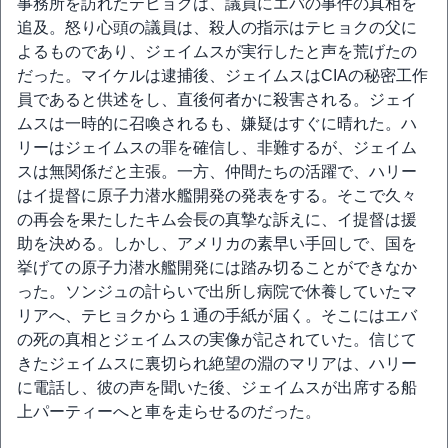
事務所を訪れたテヒョクは、議員にエバの事件の真相を
追及。怒り心頭の議員は、殺人の指示はテヒョクの父に
よるものであり、ジェイムスが実行したと声を荒げたの
だった。マイケルは逮捕後、ジェイムスはCIAの秘密工作
員であると供述をし、直後何者かに殺害される。ジェイ
ムスは一時的に召喚されるも、嫌疑はすぐに晴れた。ハ
リーはジェイムスの罪を確信し、非難するが、ジェイム
スは無関係だと主張。一方、仲間たちの活躍で、ハリー
はイ提督に原子力潜水艦開発の発表をする。そこで久々
の再会を果たしたキム会長の真摯な訴えに、イ提督は援
助を決める。しかし、アメリカの素早い手回しで、国を
挙げての原子力潜水艦開発には踏み切ることができなか
った。ソンジュの計らいで出所し病院で休養していたマ
リアへ、テヒョクから１通の手紙が届く。そこにはエバ
の死の真相とジェイムスの実像が記されていた。信じて
きたジェイムスに裏切られ絶望の淵のマリアは、ハリー
に電話し、彼の声を聞いた後、ジェイムスが出席する船
上パーティーへと車を走らせるのだった。