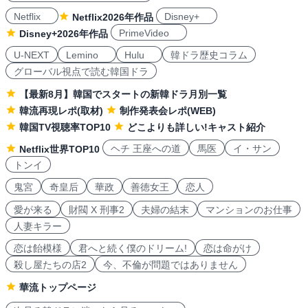
Netflix
Disney+
Netflix2026年作品
PrimeVideo
Disney+2026年作品
U-NEXT
Lemino
Hulu
韓ドラ歴史コラム
グローバル視点で読む韓国ドラ
【最新8月】韓国でスタートの新韓ドラ月別一覧
韓流再現レポ(取材)
制作発表会レポ(WEB)
韓国TV視聴率TOP10
どこよりも詳しい!キャスト紹介
ヘチ 王座への道
馬医
イ・サン
Netflix世界TOP10
トンイ
鬼宮
奇皇后
華政
善徳女王
恋人
愛が来る
財閥 X 刑事2
夫婦の結末
マンションのお仕事
人妻キラー
恋は飴模様
君へと続く僕のドリーム!
恋は命がけ
殺し屋たちの店2
今、不倫が問題ではありません
華流トップページ