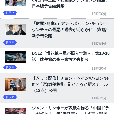
日本版予告編解禁
ドラマ
[12時00分]
「財閥×刑事2」アン・ボヒョン×チョン・
ウンチェの最悪の過去が明らかに…第1話
新予告公開
ドラマ
[11時54分]
BS12「惜花芷～星が照らす道～」第13-18
話：端午節の夜～家族の裏切り
ドラマ
[11時30分]
【きょう配信】チョン・ヘイン×ハヨンNe
tflix「恋は飴模様」見どころと新スチール
（12点）公開
ドラマ
[11時02分]
ジャン・リンホーが表紙を飾る「中国ドラ