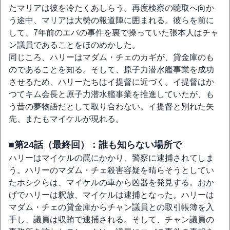
たマリアは彼を冷たくあしらう。再度検察の聴取へ向か
う途中、マリアは大勢の報道陣に囲まれる。彼らを前に
して、7年前のエバの事件を裏で操っていた張本人はチャ
ン議員であることをほのめかした。
同じころ、ハリーはマダム・チェのカギが、貸金庫のも
のであることを知る。そして、原子力潜水艦事業を成功
させるため、ハリーたちはイ提督に近づく。イ提督はか
つてキム会長と原子力潜水艦事業を推進していたが、も
う昔の夢物語だとして取り合わない。イ提督と別れた矢
先、またもマイケルが現れる。
■第24話（最終回）：誰も知らない場所で
ハリーはマイケルの罠にかかり、警察に逮捕されてしま
う。ハリーのマダム・チェ殺害容疑を晴らそうとしてい
たホシクらは、マイケルの車から凶器を発見する。おか
げでハリーは釈放、マイケルは逮捕となった。ハリーは
マダム・チェの貸金庫からチャン議員との取引帳簿を入
手し、議員は収賄で逮捕される。そして、チャン議員の