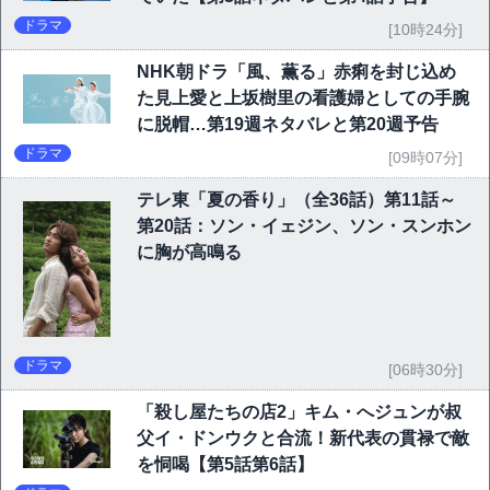
ドラマ
[10時24分]
NHK朝ドラ「風、薫る」赤痢を封じ込め
た見上愛と上坂樹里の看護婦としての手腕
に脱帽…第19週ネタバレと第20週予告
ドラマ
[09時07分]
テレ東「夏の香り」（全36話）第11話～
第20話：ソン・イェジン、ソン・スンホン
に胸が高鳴る
ドラマ
[06時30分]
「殺し屋たちの店2」キム・へジュンが叔
父イ・ドンウクと合流！新代表の貫禄で敵
を恫喝【第5話第6話】