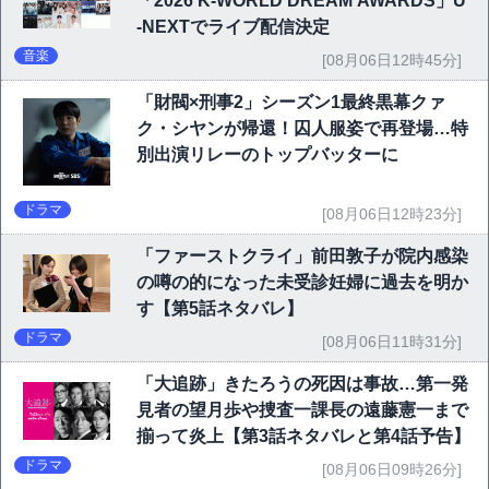
「2026 K-WORLD DREAM AWARDS」U
-NEXTでライブ配信決定
音楽
[08月06日12時45分]
「財閥×刑事2」シーズン1最終黒幕クァ
ク・シヤンが帰還！囚人服姿で再登場…特
別出演リレーのトップバッターに
ドラマ
[08月06日12時23分]
「ファーストクライ」前田敦子が院内感染
の噂の的になった未受診妊婦に過去を明か
す【第5話ネタバレ】
ドラマ
[08月06日11時31分]
「大追跡」きたろうの死因は事故…第一発
見者の望月歩や捜査一課長の遠藤憲一まで
揃って炎上【第3話ネタバレと第4話予告】
ドラマ
[08月06日09時26分]