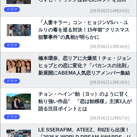
ドラマ
[08月06日14時24分]
「人妻キラー」コン・ヒョジンVSハ・ユ
ルリの毒を巡る対決！15年前“クリスマス
狙撃事件”の真相が明らかに
ドラマ
[08月06日13時34分]
橋本環奈、恋リアに大爆笑！チェ・ジョン
ヒョプとの恋に変化？「バカンスの法則」
新展開にABEMA人気恋リアメンバー集結
ドラマ
[08月06日13時18分]
チョン・ヘイン“飴（ヨッ）のように甘く
粘り強い作品” 「恋は飴模様」主演3人が
語る注目ポイントとは
ドラマ
[08月06日12時57分]
LE SSERAFIM、ATEEZ、RIIZEら出演！