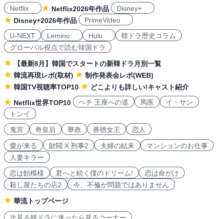
Netflix
Disney+
Netflix2026年作品
PrimeVideo
Disney+2026年作品
U-NEXT
Lemino
Hulu
韓ドラ歴史コラム
グローバル視点で読む韓国ドラ
【最新8月】韓国でスタートの新韓ドラ月別一覧
韓流再現レポ(取材)
制作発表会レポ(WEB)
韓国TV視聴率TOP10
どこよりも詳しい!キャスト紹介
ヘチ 王座への道
馬医
イ・サン
Netflix世界TOP10
トンイ
鬼宮
奇皇后
華政
善徳女王
恋人
愛が来る
財閥 X 刑事2
夫婦の結末
マンションのお仕事
人妻キラー
恋は飴模様
君へと続く僕のドリーム!
恋は命がけ
殺し屋たちの店2
今、不倫が問題ではありません
華流トップページ
次見る韓ドラに迷ったら見るコーナー