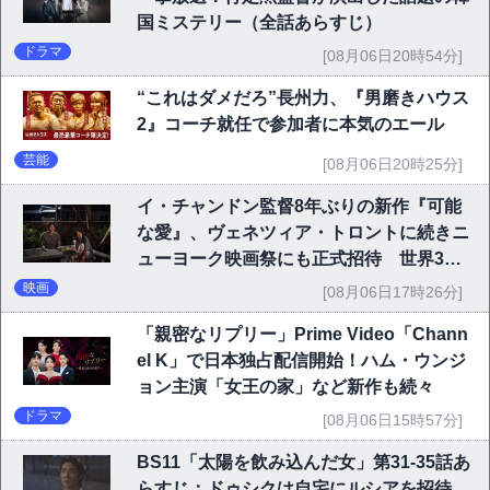
国ミステリー（全話あらすじ）
ドラマ
[08月06日20時54分]
“これはダメだろ”長州力、『男磨きハウス
2』コーチ就任で参加者に本気のエール
芸能
[08月06日20時25分]
イ・チャンドン監督8年ぶりの新作『可能
な愛』、ヴェネツィア・トロントに続きニ
ューヨーク映画祭にも正式招待 世界3大
映画祭で快挙｜Netflix映画
映画
[08月06日17時26分]
「親密なリプリー」Prime Video「Chann
el K」で日本独占配信開始！ハム・ウンジ
ョン主演「女王の家」など新作も続々
ドラマ
[08月06日15時57分]
BS11「太陽を飲み込んだ女」第31-35話あ
らすじ：ドゥシクは自宅にルシアを招待