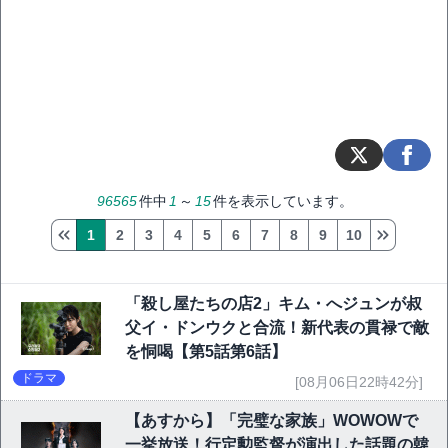
96565
件中
1
～
15
件を表示しています。
1
2
3
4
5
6
7
8
9
10
「殺し屋たちの店2」キム・へジュンが叔
父イ・ドンウクと合流！新代表の貫禄で敵
を恫喝【第5話第6話】
ドラマ
[08月06日22時42分]
【あすから】「完璧な家族」WOWOWで
一挙放送！行定勲監督が演出した話題の韓