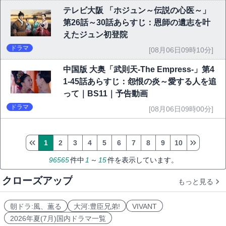
テレビ大阪 「ホジュン～伝説の心医～」
第26話～30話あらすじ：恩師の遺志を叶
えたジュン初登院
ドラマ
[08月06日09時10分]
中国版 大奥「武則天-The Empress-」第4
1-45話あらすじ：怨恨の炎～愛する人を追
って｜BS11｜予告動画
ドラマ
[08月06日09時00分]
1
2
3
4
5
6
7
8
9
10
96565
件中
1
～
15
件を表示しています。
クローズアップ
もっと見る
朝ドラ:風、薫る
大河:豊臣兄弟!
VIVANT
2026年夏(7月)国内ドラマ一覧