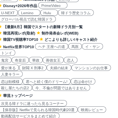
PrimeVideo
Disney+2026年作品
U-NEXT
Lemino
Hulu
韓ドラ歴史コラム
グローバル視点で読む韓国ドラ
【最新8月】韓国でスタートの新韓ドラ月別一覧
韓流再現レポ(取材)
制作発表会レポ(WEB)
韓国TV視聴率TOP10
どこよりも詳しい!キャスト紹介
ヘチ 王座への道
馬医
イ・サン
Netflix世界TOP10
トンイ
鬼宮
奇皇后
華政
善徳女王
恋人
愛が来る
財閥 X 刑事2
夫婦の結末
マンションのお仕事
人妻キラー
恋は飴模様
君へと続く僕のドリーム!
恋は命がけ
殺し屋たちの店2
今、不倫が問題ではありません
華流トップページ
次見る韓ドラに迷ったら見るコーナー
【保存版】Netflixで見られる韓国時代劇20選
映画レビュー
動画配信サービスをまとめて紹介