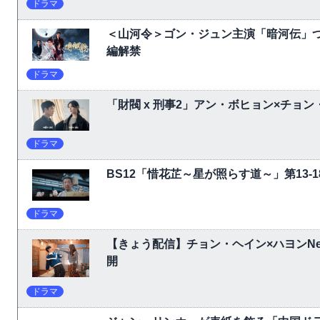
ドラマ
＜山河令＞ゴン・ジュン主演「暗河伝」
編解禁
ドラマ
「財閥 x 刑事2」アン・ボヒョン×チョ
ドラマ
BS12「惜花芷～星が照らす道～」第13
ドラマ
【きょう配信】チョン・ヘイン×ハヨンNet
開
ドラマ