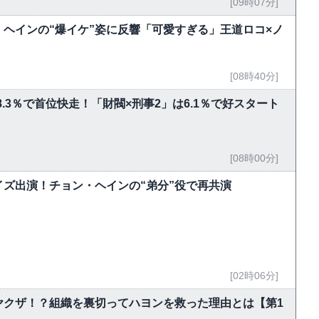
[09時07分]
ン・ヘインの“爆イケ”姿に反響「可愛すぎる」王道ロコ×ノ
[08時40分]
8.3％で首位快走！「財閥×刑事2」は6.1％で好スタート
[08時00分]
ズ出演！チョン・ヘインの“弟分”役で再共演
[02時06分]
ヤクザ！？組織を裏切ってハヨンを救った理由とは【第1