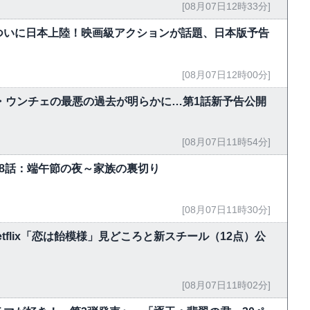
[08月07日12時33分]
ついに日本上陸！映画級アクションが話題、日本版予告
[08月07日12時00分]
ン・ウンチェの最悪の過去が明らかに…第1話新予告公開
[08月07日11時54分]
-18話：端午節の夜～家族の裏切り
[08月07日11時30分]
flix「恋は飴模様」見どころと新スチール（12点）公
[08月07日11時02分]