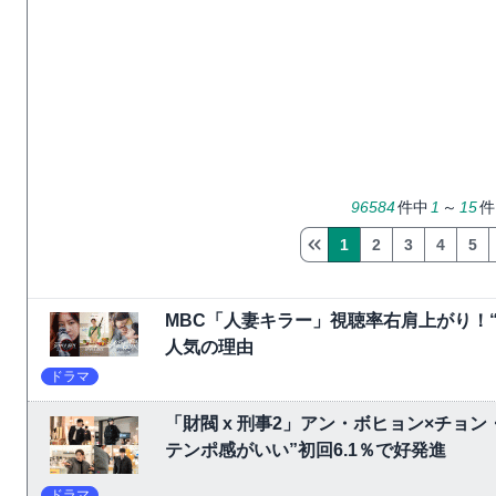
96584
件中
1
～
15
件
1
2
3
4
5
MBC「人妻キラー」視聴率右肩上がり！
人気の理由
ドラマ
「財閥 x 刑事2」アン・ボヒョン×チョ
テンポ感がいい”初回6.1％で好発進
ドラマ