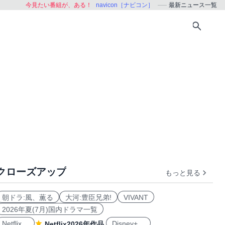
今見たい番組が、ある！
navicon［ナビコン］
最新ニュース一覧
クローズアップ
もっと見る
朝ドラ:風、薫る
大河:豊臣兄弟!
VIVANT
2026年夏(7月)国内ドラマ一覧
Netflix
Disney+
Netflix2026年作品