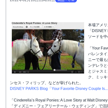
商品・ＣＭ
本場アメリ
「DISNE
ソードを中
「Your Favo
バレンタイ
ニーで最も
ンデレラと
とジャスミ
ク、ミッキ
ンセス・フィリップ、などが挙げられた。
DISNEY PARKS Blog「Your Favorite Disney Couple Is..
「Cinderella’s Royal Ponies: A Love Story at Walt Disne
「ディズニー・フェアリーテール・ウェディング」で活