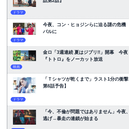
話第2話】
ドラマ
今夜、コン・ヒョジンらに迫る謎の危機
バルに
ドラマ
金ロ「3週連続 夏はジブリ!!」開幕 
『トトロ』をノーカット放送
映画
「Ｔシャツが乾くまで」ラスト1分の衝撃
第6話予告】
ドラマ
「今、不倫が問題ではありません」今夜、
逃げ→暴走の連鎖が始まる