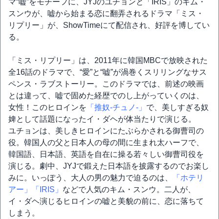
マ“嘘”をモチーフに、JYJのユチョンと「IRIS」のキム・
スンウが、嘘から始まる恋に翻弄されるドラマ「ミス・
リプリー」が、ShowTimeにて配信され、好評を博してい
る。
「ミス・リプリー」は、2011年に韓国MBCで放映された
全16話のドラマで、“愛”と“嘘”が渦巻くスリリングなサス
ペンス・ラブストーリー。このドラマでは、前述の映画
とは違って、嘘で固めた経歴でのし上がっていくのは、
女性！このヒロインを
「推奴-チュノ-」
で、美しすぎる奴
婢として話題になったイ・ダヘが体当たりで演じる。
ユチョンは、美しきヒロインにたぶらかされる御曹司の
役。韓国人の父と日本人の母の間に生まれ太ハーフで、
韓国語、日本語、英語を自在に操る若々しい御曹司役を
演じる。劇中、JYJで鍛えた日本語を披露するのでお楽し
みに。いっぽう、大人の男の魅力で迫るのは、
「ホテリ
アー」
「IRIS」
などで人気のキム・スンウ。二人が、
イ・ダヘ演じるヒロインの嘘と美貌の前に、恋に落ちて
しまう。