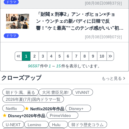
ドラマ
[08月08日09時37分]
「財閥 x 刑事2」アン・ボヒョン×チョ
ン・ウンチェの新バディに日韓で反
響！“ケミ最高”“このテンポ感がいい”初回
6.1％で好発進
ドラマ
[08月08日09時07分]
1
2
3
4
5
6
7
8
9
10
96597
件中
1
～
15
件を表示しています。
クローズアップ
もっと見る
朝ドラ:風、薫る
大河:豊臣兄弟!
VIVANT
2026年夏(7月)国内ドラマ一覧
Netflix
Disney+
Netflix2026年作品
PrimeVideo
Disney+2026年作品
U-NEXT
Lemino
Hulu
韓ドラ歴史コラム