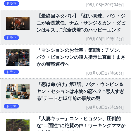
ドラマ
[08月08日20時04分]
【最終回ネタバレ】「紅い真珠」パク・ジ
ニが会長就任、ナム・サンジ＆カン・ダビ
ンはキス…“完全決着”のハッピーエンド
ドラマ
[08月08日19時12分]
「マンションのお仕事」第9話：チソン、
パク・ビョンウンの殺人指示に直面！まさ
かの警察連行へ
ドラマ
[08月08日17時58分]
「恋は命がけ」第7話、パク・ウンビン＆
ヤン・セジョンは本物の恋へ？ “恋人すぎ
る”デートと12年前の事故の謎
ドラマ
[08月08日17時19分]
「人妻キラー」コン・ヒョジン、圧倒的
な“二面性”に絶賛の声！ワーキングママか