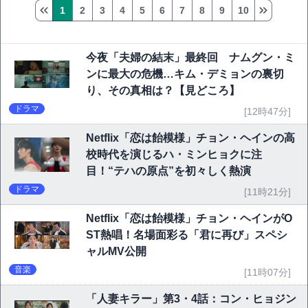
1
2
3
4
5
6
7
8
9
10
今夜「夫婦の結末」最終回 ナムグン・ミ
ンに最大の危機…キム・デミョンの裏切
り、その真相は？【見どころ】
ドラマ
[12時47分]
Netflix「恋は飴模様」チョン・ヘインの高
校時代を演じるハ・ミンヒョクに注
目！“テハの原点”を初々しく熱演
ドラマ
[11時21分]
Netflix「恋は飴模様」チョン・ヘインがO
ST熱唱！名場面彩る「君に再び」スペシ
ャルMV公開
音楽
[11時07分]
「人妻キラー」第3・4話：コン・ヒョジン