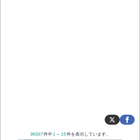
96597
件中
1
～
15
件を表示しています。