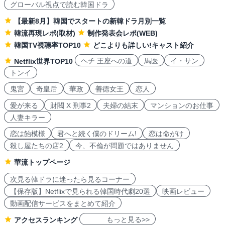
グローバル視点で読む韓国ドラ
【最新8月】韓国でスタートの新韓ドラ月別一覧
韓流再現レポ(取材)
制作発表会レポ(WEB)
韓国TV視聴率TOP10
どこよりも詳しい!キャスト紹介
ヘチ 王座への道
馬医
イ・サン
Netflix世界TOP10
トンイ
鬼宮
奇皇后
華政
善徳女王
恋人
愛が来る
財閥 X 刑事2
夫婦の結末
マンションのお仕事
人妻キラー
恋は飴模様
君へと続く僕のドリーム!
恋は命がけ
殺し屋たちの店2
今、不倫が問題ではありません
華流トップページ
次見る韓ドラに迷ったら見るコーナー
【保存版】Netflixで見られる韓国時代劇20選
映画レビュー
動画配信サービスをまとめて紹介
もっと見る>>
アクセスランキング