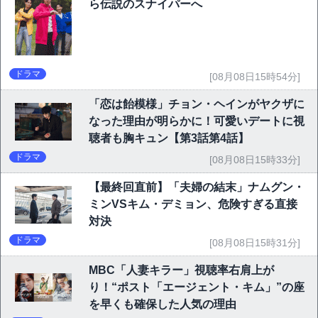
ら伝説のスナイパーへ
ドラマ
[08月08日15時54分]
「恋は飴模様」チョン・ヘインがヤクザに
なった理由が明らかに！可愛いデートに視
聴者も胸キュン【第3話第4話】
ドラマ
[08月08日15時33分]
【最終回直前】「夫婦の結末」ナムグン・
ミンVSキム・デミョン、危険すぎる直接
対決
ドラマ
[08月08日15時31分]
MBC「人妻キラー」視聴率右肩上が
り！“ポスト「エージェント・キム」”の座
を早くも確保した人気の理由