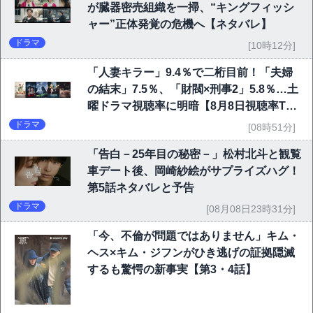
が臓器密売組織を一掃、“キングフィッシ
ャー”正体発覚の危機へ【ネタバレ】
ドラマ
[10時12分]
「人妻キラー」9.4％で二桁目前！「夫婦
の結末」7.5％、「財閥×刑事2」5.8％…土
曜ドラマ視聴率に明暗【8月8日視聴率TO
P10】
ドラマ
[08時51分]
「告白－25年目の秘密－」松村北斗と観覧
車デート後、岡崎紗絵がサプライズハグ！
第5話ネタバレと予告
ドラマ
[08月08日23時31分]
「今、不倫が問題ではありません」キム・
ヘス×キム・ジフンがひき逃げの証拠隠滅
するも驚愕の新事実【第3・4話】