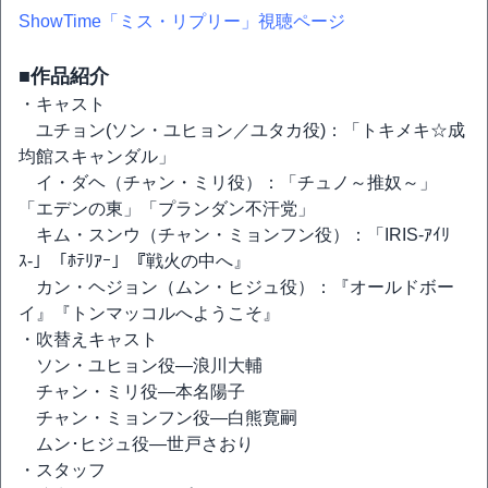
ShowTime「ミス・リプリー」視聴ページ
■作品紹介
・キャスト
ユチョン(ソン・ユヒョン／ユタカ役)：「トキメキ☆成
均館スキャンダル」
イ・ダヘ（チャン・ミリ役）：「チュノ～推奴～」
「エデンの東」「プランダン不汗党」
キム・スンウ（チャン・ミョンフン役）：「IRIS-ｱｲﾘ
ｽ-」「ﾎﾃﾘｱｰ」『戦火の中へ』
カン・ヘジョン（ムン・ヒジュ役）：『オールドボー
イ』『トンマッコルへようこそ』
・吹替えキャスト
ソン・ユヒョン役―浪川大輔
チャン・ミリ役―本名陽子
チャン・ミョンフン役―白熊寛嗣
ムン･ヒジュ役―世戸さおり
・スタッフ