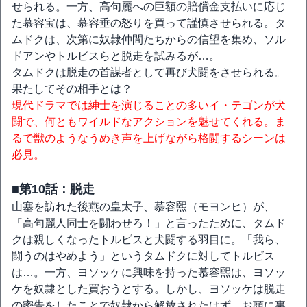
せられる。一方、高句麗への巨額の賠償金支払いに応じ
た慕容宝は、慕容垂の怒りを買って謹慎させられる。タ
ムドクは、次第に奴隷仲間たちからの信望を集め、ソル
ドアンやトルビスらと脱走を試みるが…。
タムドクは脱走の首謀者として再び犬闘をさせられる。
果たしてその相手とは？
現代ドラマでは紳士を演じることの多いイ・テゴンが犬
闘で、何ともワイルドなアクションを魅せてくれる。ま
るで獣のようなうめき声を上げながら格闘するシーンは
必見。
■第10話：脱走
山塞を訪れた後燕の皇太子、慕容煕（モヨンヒ）が、
「高句麗人同士を闘わせろ！」と言ったために、タムド
クは親しくなったトルビスと犬闘する羽目に。「我ら、
闘うのはやめよう」というタムドクに対してトルビス
は…。一方、ヨソッケに興味を持った慕容煕は、ヨソッ
ケを奴隷とした買おうとする。しかし、ヨソッケは脱走
の密告をしたことで奴隷から解放されたはず。お頭に裏