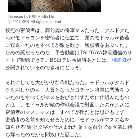
Licensed by KBS Media Ltd.
ⓒ 2011 KBS. All rights reserved
後燕の密偵者は、高句麗の将軍マスだった！タムドクた
ちがモドゥヨンを密偵者に仕立て、弟のモドゥルが後燕
に寝返ったのもすべてが敵を欺き、密偵者をあぶりだす
ための罠だったのだ…予告動画はTSUTAYA韓流通信のサ
イトで視聴できる。BS日テレ番組詩あとには、
相関図
が
公開されているので参考にどうぞ。
それにしても大がかりな作戦だった。モドゥルがタムド
クを刺したのも、人質となったコチャン将軍に悪態をつ
いたのもすべてがマスをおびき出すために仕組んだもの
とは…。モドゥルが敵の作戦会議で対面したのがまさに
密偵者のマス。マスは、すべてが罠だとは思いもせず、
密偵者の名前を知らせるために、モドゥルがマスの名を
知らせる“馬”と文字が仕込まれた菓子を自分で高句麗に持
ち帰ったのだから間抜けた話しだ。