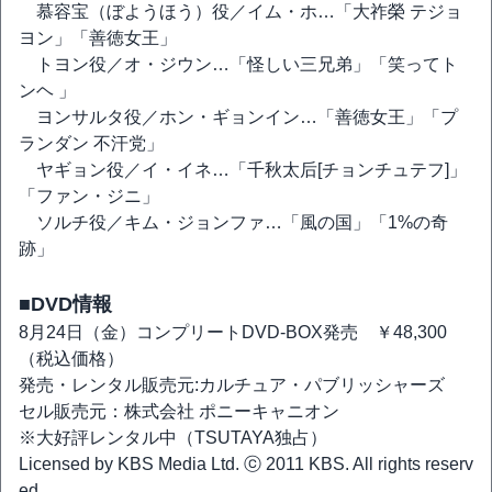
慕容宝（ぼようほう）役／イム・ホ…「大祚榮 テジョ
ヨン」「善徳女王」
トヨン役／オ・ジウン…「怪しい三兄弟」「笑ってト
ンヘ 」
ヨンサルタ役／ホン・ギョンイン…「善徳女王」「プ
ランダン 不汗党」
ヤギョン役／イ・イネ…「千秋太后[チョンチュテフ]」
「ファン・ジニ」
ソルチ役／キム・ジョンファ…「風の国」「1%の奇
跡」
■DVD情報
8月24日（金）コンプリートDVD-BOX発売 ￥48,300
（税込価格）
発売・レンタル販売元:カルチュア・パブリッシャーズ
セル販売元：株式会社 ポニーキャニオン
※大好評レンタル中（TSUTAYA独占）
Licensed by KBS Media Ltd. ⓒ 2011 KBS. All rights reserv
ed