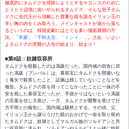
徹底的にタムドクを排除しようとするケヨンスのために
とうとう辺境に追いやられるタムドク。そんな息子タム
ドクに先代王から頂戴した貴重な鏡を譲るイリョン王の
辛い胸の内をくみ取ろう。メインキャストが崖から落ち
るというのは、韓国史劇にはとても多い場面展開の方
法。
「朱蒙」
「千秋太后」
「トンイ」
…。さあ、いよい
よタムドクの苦難の人生の始まり、始まり！
■第8話：奴隷収容所
タムドクを暗殺したのは馮跋だった。国内城の宿舎に戻
った馮跋（プンバル）は、慕容宝にタムドクを間違いな
く毒矢で殺害したこと、証拠は残していないことなどを
報告。タムドクの首を持ってこなかったことに一抹の不
安を残した慕容宝だったが、手抜かりはないという馮跋
の言葉を信じ大喜び。一方、タムドクが襲撃を受けて行
方不明との報告に、国内城は騒然とする。その頃、父、
イリョン王から譲りうけた鏡のおかげで一命を取り留め
たタムドクは、奴隷としてマルガル族のソルドアンと共
に収容所に送られ、ソルドアンやトルピスと一緒に鉄鉱