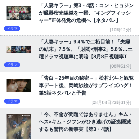
「人妻キラー」第3・4話：コン・ヒョジン
が臓器密売組織を一掃、“キングフィッシ
ャー”正体発覚の危機へ【ネタバレ】
ドラマ
[10時12分]
「人妻キラー」9.4％で二桁目前！「夫婦
の結末」7.5％、「財閥×刑事2」5.8％…土
曜ドラマ視聴率に明暗【8月8日視聴率TO
P10】
ドラマ
[08時51分]
「告白－25年目の秘密－」松村北斗と観覧
車デート後、岡崎紗絵がサプライズハグ！
第5話ネタバレと予告
ドラマ
[08月08日23時31分]
「今、不倫が問題ではありません」キム・
ヘス×キム・ジフンがひき逃げの証拠隠滅
するも驚愕の新事実【第3・4話】