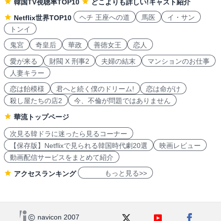
韓国TV視聴率TOP10
どこよりも詳しい!キャスト紹介
ヘチ 王座への道
馬医
イ・サン
Netflix世界TOP10
トンイ
鬼宮
奇皇后
華政
善徳女王
恋人
愛が来る
財閥 X 刑事2
夫婦の結末
マンションのお仕事
人妻キラー
恋は飴模様
君へと続く僕のドリーム!
恋は命がけ
殺し屋たちの店2
今、不倫が問題ではありません
華流トップページ
次見る韓ドラに迷ったら見るコーナー
【保存版】Netflixで見られる韓国時代劇20選
映画レビュー
動画配信サービスをまとめて紹介
もっと見る>>
アクセスランキング
navicon 2007