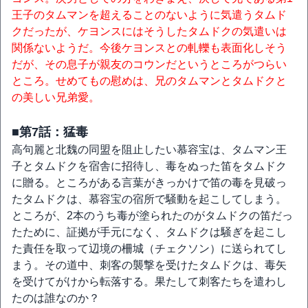
王子のタムマンを超えることのないように気遣うタムド
クだったが、ケヨンスにはそうしたタムドクの気遣いは
関係ないようだ。今後ケヨンスとの軋轢も表面化しそう
だが、その息子が親友のコウンだというところがつらい
ところ。せめてもの慰めは、兄のタムマンとタムドクと
の美しい兄弟愛。
■第7話：猛毒
高句麗と北魏の同盟を阻止したい慕容宝は、タムマン王
子とタムドクを宿舎に招待し、毒をぬった笛をタムドク
に贈る。ところがある言葉がきっかけで笛の毒を見破っ
たタムドクは、慕容宝の宿所で騒動を起こしてしまう。
ところが、2本のうち毒が塗られたのがタムドクの笛だっ
たために、証拠が手元になく、タムドクは騒ぎを起こし
た責任を取って辺境の柵城（チェクソン）に送られてし
まう。その道中、刺客の襲撃を受けたタムドクは、毒矢
を受けてがけから転落する。果たして刺客たちを遣わし
たのは誰なのか？