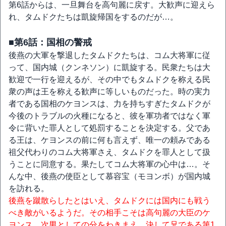
第6話からは、一旦舞台を高句麗に戻す。大歓声に迎えら
れ、タムドクたちは凱旋帰国をするのだが…。
■第6話：国相の警戒
後燕の大軍を撃退したタムドクたちは、コム大将軍に従
って、国内城（クンネソン）に凱旋する。民衆たちは大
歓迎で一行を迎えるが、その中でもタムドクを称える民
衆の声は王を称える歓声に等しいものだった。時の実力
者である国相のケヨンスは、力を持ちすぎたタムドクが
今後のトラブルの火種になると、彼を軍功者ではなく軍
令に背いた罪人として処罰することを決定する。父であ
る王は、ケヨンスの前に何も言えず、唯一の頼みである
祖父代わりのコム大将軍さえ、タムドクを罪人として扱
うことに同意する。果たしてコム大将軍の心中は…。そ
んな中、後燕の使臣として慕容宝（モヨンボ）が国内城
を訪れる。
後燕を蹴散らしたとはいえ、タムドクには国内にも戦う
べき敵がいるようだ。その相手こそは高句麗の大臣のケ
ヨンス。次男としての分をわきまえ、決して兄である第1