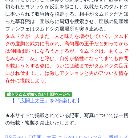
切られたヨソッケが反乱を起こし、奴隷たちのタムドク
に率いられて収容所を脱走する。相手がタムドクだと知
った慕容煕は、匪賊らに周辺を捜索させ、匪賊の副頭領
ファンフェはタムドクの居場所を突き止める。
タムドクが一人また一人と味方を増やしていく。タムド
クの度胸と武力に惹かれ、高句麗の王子だと知ってから
は仲間は部下になろうとするが、タムドクは、あくまで
もみんな「友」と呼び、自分が犠牲になってまでも仲間
を救おうとする姿に、ついには敵までがタムドクの足元
にひれ伏す！ここは激しアクションと男のアツい友情を
存分に堪能しよう。
【「広開土太王」を2倍楽しむ】
★本サイトで掲載されている記事、写真については一切
の転載・複製を禁止いたします。
BS日テレ「広開土太王-こうかいどたいおう-」番組サイ