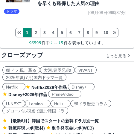
を早くも確保した人気の理由
ドラマ
[08月08日09時37分]
1
2
3
4
5
6
7
8
9
10
96598
件中
1
～
15
件を表示しています。
クローズアップ
もっと見る
朝ドラ:風、薫る
大河:豊臣兄弟!
VIVANT
2026年夏(7月)国内ドラマ一覧
Netflix
Disney+
Netflix2026年作品
PrimeVideo
Disney+2026年作品
U-NEXT
Lemino
Hulu
韓ドラ歴史コラム
グローバル視点で読む韓国ドラ
【最新8月】韓国でスタートの新韓ドラ月別一覧
韓流再現レポ(取材)
制作発表会レポ(WEB)