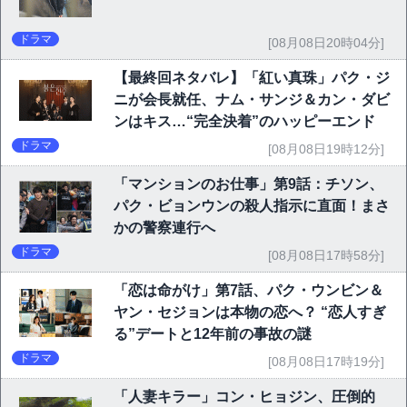
ドラマ
[08月08日20時04分]
【最終回ネタバレ】「紅い真珠」パク・ジ
ニが会長就任、ナム・サンジ＆カン・ダビ
ンはキス…“完全決着”のハッピーエンド
ドラマ
[08月08日19時12分]
「マンションのお仕事」第9話：チソン、
パク・ビョンウンの殺人指示に直面！まさ
かの警察連行へ
ドラマ
[08月08日17時58分]
「恋は命がけ」第7話、パク・ウンビン＆
ヤン・セジョンは本物の恋へ？ “恋人すぎ
る”デートと12年前の事故の謎
ドラマ
[08月08日17時19分]
「人妻キラー」コン・ヒョジン、圧倒的