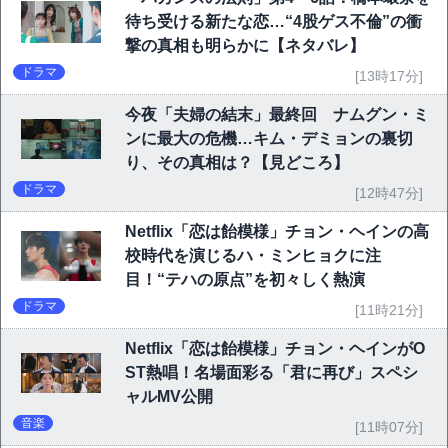
待ち受ける新たな恋…“4股ゲス不倫”の衝
撃の真相も明らかに【ネタバレ】
ドラマ
[13時17分]
今夜「夫婦の結末」最終回 ナムグン・ミ
ンに最大の危機…キム・デミョンの裏切
り、その真相は？【見どころ】
ドラマ
[12時47分]
Netflix「恋は飴模様」チョン・ヘインの高
校時代を演じるハ・ミンヒョクに注
目！“テハの原点”を初々しく熱演
ドラマ
[11時21分]
Netflix「恋は飴模様」チョン・ヘインがO
ST熱唱！名場面彩る「君に再び」スペシ
ャルMV公開
音楽
[11時07分]