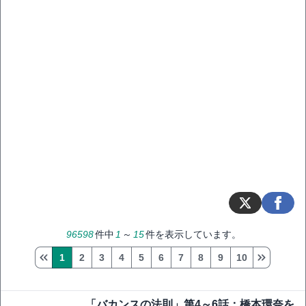
96598
件中
1
～
15
件を表示しています。
1
2
3
4
5
6
7
8
9
10
「バカンスの法則」第4～6話：橋本環奈を