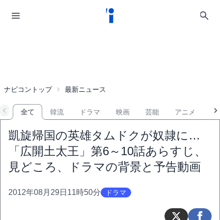
ナビコントップ
最新ニュース
全て
韓流
ドラマ
映画
芸能
アニメ
音
凱旋帰国の英雄タムドクが奴隷に…
「広開土太王」第6～10話あらすじ、
見どころ、ドラマの背景と予告動画
2012年08月29日11時50分
ドラマ