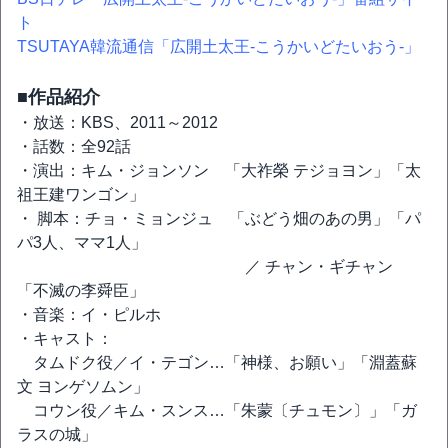
ト
TSUTAYA韓流通信「広開土太王-こうかいどたいおう-」
■作品紹介
・放送：KBS、2011～2012
・話数：全92話
・演出：キム・ジョンソン 「大祚榮 テジョヨン」「太
祖王建ワンゴン」
・ 脚本：チョ・ミョンジュ 「ぶどう畑のあの男」「パ
パ3人、ママ1人」
／ チャン・ギチャン
「不滅の李舜臣」
・音楽：イ・ピルホ
・キャスト：
タムドク役／イ・テゴン…「神様、お願い」「淵蓋蘇
文 ヨンゲソムン」
コウン役／キム・スンス…「朱蒙〔チュモン〕」「ガ
ラスの城」