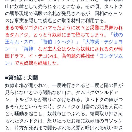
山に奴隷として売られることになる。その頃、タムドク
の襲撃現場で馮跋の名札が発見されるが、国相のケヨン
スは事実を隠して後燕との取引材料に利用する。
まるで蟻ジゴクにハマったように次々と災難に見舞われ
るタムドク。とうとう奴隷にまで堕ちてしまう。
「鉄の
王キム・スロ」
「階伯〔ケべク〕」
「大祚榮－テジョヨ
ン－」
「海神」
など主人公はやたら奴隷にされるのが韓
国ドラマ。イ・テゴンは、高句麗の英雄伝
「ヨンゲソム
ン」
でも奴隷を経験した。
■第9話：犬闘
奴隷市場が開かれて、一度連行されると二度と陽の目が
見られないという過酷な鉱山に、タムドクやソルドア
ン、トルビスらが競りにかけられる。タムドクの値がつ
きそうだというその時、タムドクが山塞のお頭を人質に
とり騒動を起こし、奴隷市はつぶれる。結局取り押さえ
られたタムドクは、怒り狂ったお頭に奴隷頭のヨソッケ
と、片方が死ぬまで闘わされる犬闘と呼ばれる戦いをさ