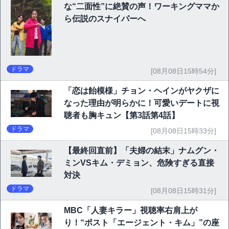
な“二面性”に絶賛の声！ワーキングママか
ら伝説のスナイパーへ
ドラマ
[08月08日15時54分]
「恋は飴模様」チョン・ヘインがヤクザに
なった理由が明らかに！可愛いデートに視
聴者も胸キュン【第3話第4話】
ドラマ
[08月08日15時33分]
【最終回直前】「夫婦の結末」ナムグン・
ミンVSキム・デミョン、危険すぎる直接
対決
ドラマ
[08月08日15時31分]
MBC「人妻キラー」視聴率右肩上が
り！“ポスト「エージェント・キム」”の座