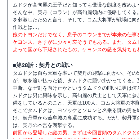
ムドクが高句麗の王子だと知っても傲慢な態度を改めよ
そんな中、契丹（コラン）が高句麗領内に侵略してくる
を刺激したためと言う。そして、コム大将軍が戦場に向
作戦とは…。
娘のトヨンだけでなく、息子のコウンまでが本来の仕事
ケヨンス。さすがに少々可哀そうでもある。また、タム
よって国から下賜されたもの。ケヨンスの怒る気持ちも
■第28話：契丹との戦い
タムドクは自ら天軍を率いて契丹の迎撃に向かい、その
が、敵を追い払った後、タムドクに襲い掛かってくる。
中断。なぜ剣を向けたかというタムドクの問いに男は何
ムドクは男に興味を示し、高句麗の兵士として天軍に参
備をしているとのこと。天軍は100人。コム大将軍の本
そこでタムドクは、ヨソッケとソロンと名乗る謎の男を
け、契丹軍から蓋牟城の奪還に成功する。だが、契丹軍
は、契丹の本営を襲撃する。
前回から登場した謎の男。まずは今回冒頭のタムドクと