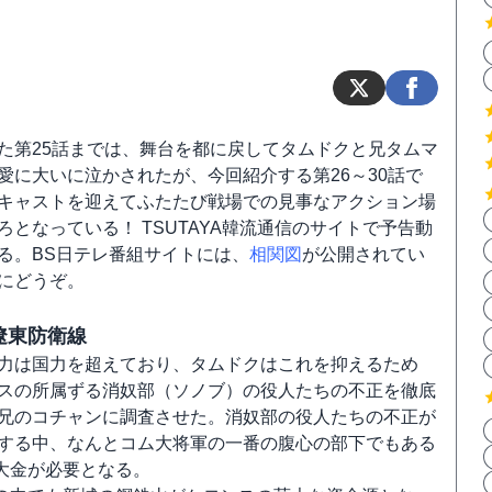
た第25話までは、舞台を都に戻してタムドクと兄タムマ
愛に大いに泣かされたが、今回紹介する第26～30話で
キャストを迎えてふたたび戦場での見事なアクション場
ろとなっている！ TSUTAYA韓流通信のサイトで予告動
る。BS日テレ番組サイトには、
相関図
が公開されてい
にどうぞ。
 遼東防衛線
力は国力を超えており、タムドクはこれを抑えるため
スの所属ずる消奴部（ソノブ）の役人たちの不正を徹底
兄のコチャンに調査させた。消奴部の役人たちの不正が
する中、なんとコム大将軍の一番の腹心の部下でもある
大金が必要となる。