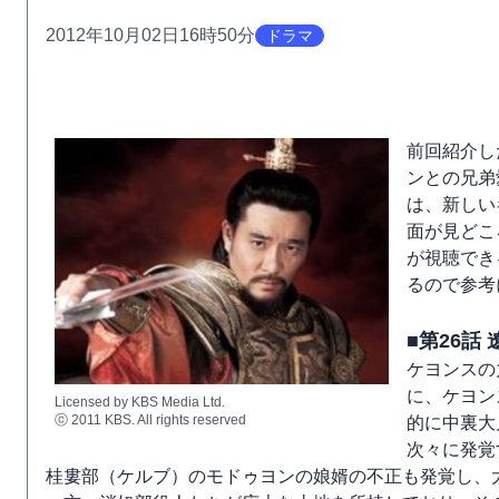
2012年10月02日16時50分
ドラマ
前回紹介し
ンとの兄弟
は、新しい
面が見どこ
が視聴でき
るので参考
■第26話
ケヨンスの
に、ケヨン
Licensed by KBS Media Ltd.
ⓒ 2011 KBS. All rights reserved
的に中裏大
次々に発覚
桂婁部（ケルブ）のモドゥヨンの娘婿の不正も発覚し、