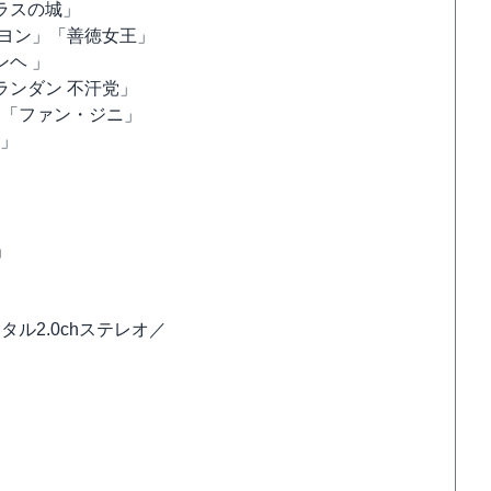
ラスの城」
ヨン」「善徳女王」
ヘ 」
ンダン 不汗党」
」「ファン・ジニ」
」
」
タル2.0chステレオ／