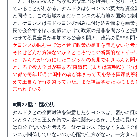
一方、消奴部役人たちが広大な土地を所持しており、そ
ていることがわかる。タムドクはケヨンスの莫大な資金
と同時に、この新城を含むケヨンスの私有地を国家に接
と、ケヨンスはモドゥヨンの弱みに付け込み懐柔を画策
長で会合する諸加会議にかけて政策の是非を問おうと提
わせて役員全員が参加する公会を開き、政策の是非を問
ケヨンスの睨む中では本音で政策の是非を問えないと考
それはどんな方法なのか？ところでこの斬新的なアイデ
た。みんながバカにしたヨソッケの意見でもきちんと聞
ところで役人全員が集まる“東盟祭（または東明祭）”と
の都で毎年10月に国中の者が集まって天を祭る国家的
えて王自らそれを祭っていた。また神話学者たちによる
言われている。
■第27話：謎の男
タムドクとの全面対決を決意したケヨンスは、密かに謎
ンとタムジュ王女が街で刺客に襲われるが、武芸に長け
は自分でないかと考える。父ケヨンスではなくタムドク
ンスが関係していないのか心配で仕方がない。一方タム