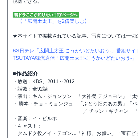
視聴できる。
【「広開土太王」を2倍楽しむ】
★本サイトで掲載されている記事、写真については一切
BS日テレ「広開土太王-こうかいどたいおう-」番組サイ
TSUTAYA韓流通信「広開土太王-こうかいどたいおう-」
■作品紹介
・放送：KBS、2011～2012
・話数：全92話
・演出：キム・ジョンソン 「大祚榮 テジョヨン」「太
・ 脚本：チョ・ミョンジュ 「ぶどう畑のあの男」「パ
／ チャン・ギチャン 「不滅
・音楽：イ・ピルホ
・キャスト：
タムドク役／イ・テゴン…「神様、お願い」「宝石ビビ