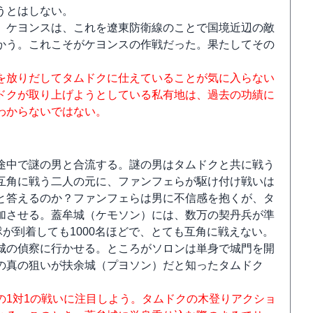
うとはしない。
。ケヨンスは、これを遼東防衛線のことで国境近辺の敵
かう。これこそがケヨンスの作戦だった。果たしてその
を放りだしてタムドクに仕えていることが気に入らない
ドクが取り上げようとしている私有地は、過去の功績に
わからないではない。
途中で謎の男と合流する。謎の男はタムドクと共に戦う
互角に戦う二人の元に、ファンフェらが駆け付け戦いは
と答えるのか？ファンフェらは男に不信感を抱くが、タ
加させる。蓋牟城（ケモソン）には、数万の契丹兵が準
隊が到着しても1000名ほどで、とても互角に戦えない。
城の偵察に行かせる。ところがソロンは単身で城門を開
の真の狙いが扶余城（プヨソン）だと知ったタムドク
の1対1の戦いに注目しよう。タムドクの木登りアクショ