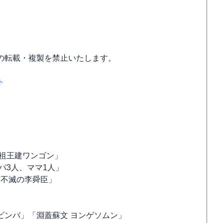
の転載・複製を禁止いたします。
ト
祖王建ワンゴン」
パ3人、ママ1人」
の李舜臣」
ンバ」「淵蓋蘇文 ヨンゲソムン」