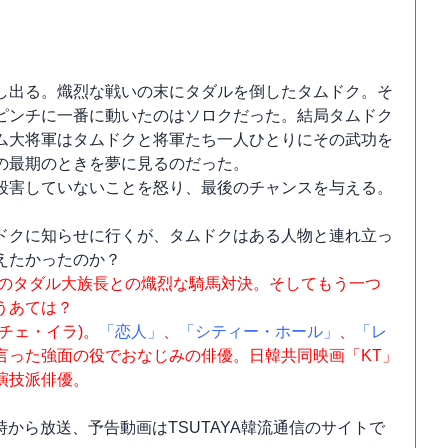
し出る。熾烈な戦いの末にタダルを倒したタムドク。そ
ピンチに一番に動いたのはソロクだった。結局タムドク
ム大将軍はタムドクと将軍たち一人ひとりにその武功を
の最期のときを夢に見るのだった。
殺害していないことを怒り、最後のチャンスを与える。
ドクに知らせに行くが、タムドクはある人物と連れ立っ
えたかったのか？
丹のタダル大族長との熾烈な騎馬対決。そしてもう一つ
うあては？
チェ・イラ)。
「恋人」
、
「シティー・ホール」
、
「レ
言った強面の役でおなじみの俳優。日韓共同映画「KT」
演技派俳優。
から放送、予告動画はTSUTAYA韓流通信のサイトで