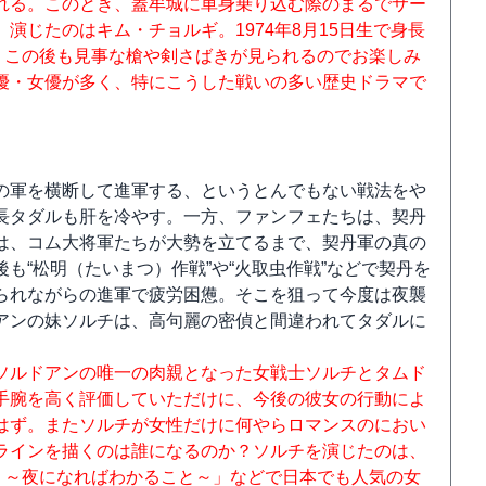
れる。このとき、蓋牟城に単身乗り込む際のまるでサー
演じたのはキム・チョルギ。1974年8月15日生で身長
。この後も見事な槍や剣さばきが見られるのでお楽しみ
優・女優が多く、特にこうした戦いの多い歴史ドラマで
の軍を横断して進軍する、というとんでもない戦法をや
長タダルも肝を冷やす。一方、ファンフェたちは、契丹
は、コム大将軍たちが大勢を立てるまで、契丹軍の真の
も“松明（たいまつ）作戦”や“火取虫作戦”などで契丹を
られながらの進軍で疲労困憊。そこを狙って今度は夜襲
アンの妹ソルチは、高句麗の密偵と間違われてタダルに
ソルドアンの唯一の肉親となった女戦士ソルチとタムド
手腕を高く評価していただけに、今後の彼女の行動によ
はず。またソルチが女性だけに何やらロマンスのにおい
ラインを描くのは誰になるのか？ソルチを演じたのは、
 ～夜になればわかること～」などで日本でも人気の女