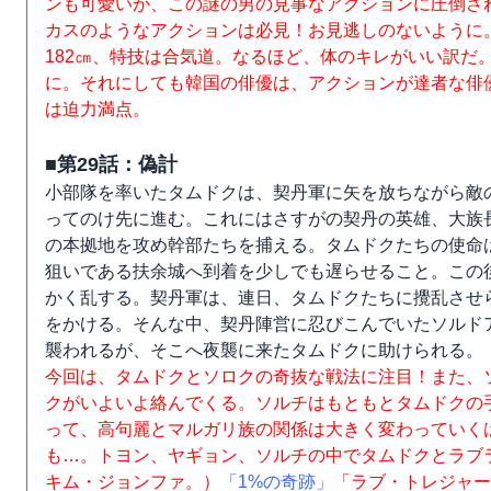
ンも可愛いが、この謎の男の見事なアクションに圧倒さ
カスのようなアクションは必見！お見逃しのないように。
182㎝、特技は合気道。なるほど、体のキレがいい訳だ
に。それにしても韓国の俳優は、アクションが達者な俳
は迫力満点。
■第29話：偽計
小部隊を率いたタムドクは、契丹軍に矢を放ちながら敵
ってのけ先に進む。これにはさすがの契丹の英雄、大族
の本拠地を攻め幹部たちを捕える。タムドクたちの使命
狙いである扶余城へ到着を少しでも遅らせること。この後
かく乱する。契丹軍は、連日、タムドクたちに攪乱させ
をかける。そんな中、契丹陣営に忍びこんでいたソルド
襲われるが、そこへ夜襲に来たタムドクに助けられる。
今回は、タムドクとソロクの奇抜な戦法に注目！また、
クがいよいよ絡んでくる。ソルチはもともとタムドクの
って、高句麗とマルガリ族の関係は大きく変わっていく
も…。トヨン、ヤギョン、ソルチの中でタムドクとラブ
キム・ジョンファ。）
「1%の奇跡」
「ラブ・トレジャー