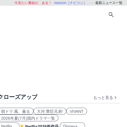
今見たい番組が、ある！
navicon［ナビコン］
最新ニュース一覧
クローズアップ
もっと見る
朝ドラ:風、薫る
大河:豊臣兄弟!
VIVANT
2026年夏(7月)国内ドラマ一覧
Netflix
Disney+
Netflix2026年作品