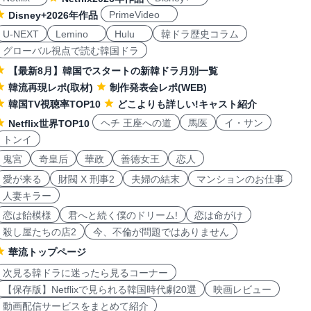
PrimeVideo
Disney+2026年作品
U-NEXT
Lemino
Hulu
韓ドラ歴史コラム
グローバル視点で読む韓国ドラ
【最新8月】韓国でスタートの新韓ドラ月別一覧
韓流再現レポ(取材)
制作発表会レポ(WEB)
韓国TV視聴率TOP10
どこよりも詳しい!キャスト紹介
ヘチ 王座への道
馬医
イ・サン
Netflix世界TOP10
トンイ
鬼宮
奇皇后
華政
善徳女王
恋人
愛が来る
財閥 X 刑事2
夫婦の結末
マンションのお仕事
人妻キラー
恋は飴模様
君へと続く僕のドリーム!
恋は命がけ
殺し屋たちの店2
今、不倫が問題ではありません
華流トップページ
次見る韓ドラに迷ったら見るコーナー
【保存版】Netflixで見られる韓国時代劇20選
映画レビュー
動画配信サービスをまとめて紹介