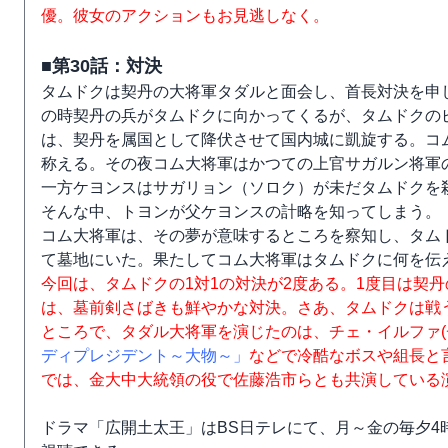
優。彼女のアクションもお見逃しなく。
■第30話：対決
タムドクは契丹の大将軍タダルと面会し、首長対決を申
の時契丹の兵がタムドクに向かってくるが、タムドクの
は、契丹を属国として降伏させて国内城に凱旋する。コ
称える。その夜コム大将軍はかつての上官サガルン将軍
一方ケヨンスはサガリョン（ソロク）が未だタムドクを
そんな中、トヨンが父ケヨンスの計略を知ってしまう。
コム大将軍は、その夢が意味するところを察知し、タム
て墓地にいた。果たしてコム大将軍はタムドクに何を伝
今回は、タムドクの1対1の対決が2度ある。1度目は契
は、墓前剣さばきも鮮やかな対決。さあ、タムドクは戦
ところで、タダル大将軍を演じたのは、チェ・イルファ(
ディプレジデント～大物～」
などで冷酷なボスや組長と
では、金大中大統領の役で佐藤浩市らとも共演している
ドラマ「広開土太王」はBS日テレにて、月～金の毎夕4時