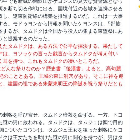
の中でも新城の鋼鉄山がケヨンスの莫大な資金源となっ
源を断ち切る作戦に出る。国境付近の各城を連携させる
収し、遼東防衛線の構築を推進するのだ。これは一大事
する。モドゥヨンから情報を聞いたケヨンスは、5部族
案するが、タムドクは全国から役人の集まる東盟祭にあ
うと提案するのだった。
えたタムドクは、ある方法で公平な採決する。果たして
アは、ヨソッケの言った戯言からタムドクが考え付い
く耳を持つ、これもタムドクの凄いところだ。
はどんな祭りなのか？歴史書「後漢書」よると、高句麗
祭祀のこととある。王城の東に洞穴があり、そこに神を迎
と、建国の祖である朱蒙東明王の降誕を祝う祭りだとも
の刺客を呼び寄せ、タムドク暗殺を命ずる。一方、トヨ
た謎の男に救われる。タムドクは、タムジュは囮で目的
側についたコウンは、タムジュ王女を狙った刺客にケヨ
ドクは王女たちを助けた謎の男に関心を持つが、男はタ