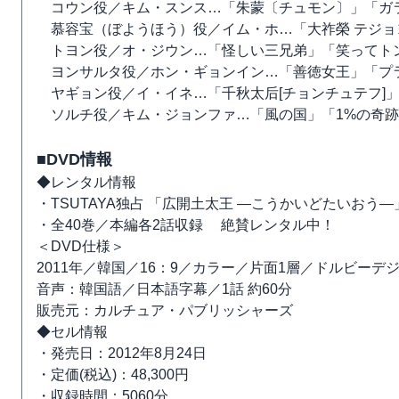
コウン役／キム・スンス…「朱蒙〔チュモン〕」「ガ
慕容宝（ぼようほう）役／イム・ホ…「大祚榮 テジョ
トヨン役／オ・ジウン…「怪しい三兄弟」「笑ってトン
ヨンサルタ役／ホン・ギョンイン…「善徳女王」「プラ
ヤギョン役／イ・イネ…「千秋太后[チョンチュテフ]
ソルチ役／キム・ジョンファ…「風の国」「1%の奇跡
■DVD情報
◆レンタル情報
・TSUTAYA独占 「広開土太王 ―こうかいどたいおう―
・全40巻／本編各2話収録 絶賛レンタル中！
＜DVD仕様＞
2011年／韓国／16：9／カラー／片面1層／ドルビーデジ
音声：韓国語／日本語字幕／1話 約60分
販売元：カルチュア・パブリッシャーズ
◆セル情報
・発売日：2012年8月24日
・定価(税込)：48,300円
・収録時間：5060分