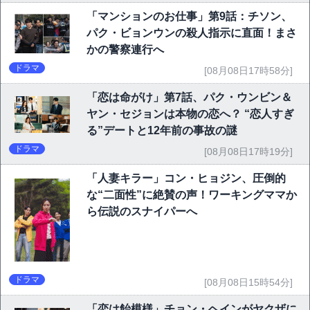
「マンションのお仕事」第9話：チソン、
パク・ビョンウンの殺人指示に直面！まさ
かの警察連行へ
ドラマ
[08月08日17時58分]
「恋は命がけ」第7話、パク・ウンビン＆
ヤン・セジョンは本物の恋へ？ “恋人すぎ
る”デートと12年前の事故の謎
ドラマ
[08月08日17時19分]
「人妻キラー」コン・ヒョジン、圧倒的
な“二面性”に絶賛の声！ワーキングママか
ら伝説のスナイパーへ
ドラマ
[08月08日15時54分]
「恋は飴模様」チョン・ヘインがヤクザに