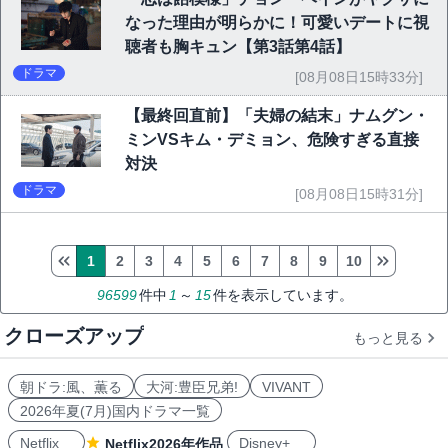
なった理由が明らかに！可愛いデートに視
聴者も胸キュン【第3話第4話】
ドラマ
[08月08日15時33分]
【最終回直前】「夫婦の結末」ナムグン・
ミンVSキム・デミョン、危険すぎる直接
対決
ドラマ
[08月08日15時31分]
1
2
3
4
5
6
7
8
9
10
96599
件中
1
～
15
件を表示しています。
クローズアップ
もっと見る
朝ドラ:風、薫る
大河:豊臣兄弟!
VIVANT
2026年夏(7月)国内ドラマ一覧
Netflix
Disney+
Netflix2026年作品