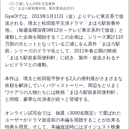
（C) 三浦しをん2009 文芸春秋
（C)「まほろ駅前番外地」製作委員会2013
GyaO!では、2013年1月11日（金）よりテレビ東京系で放
送される、瑛太と松田龍平主演ドラマ「まほろ駅前番外
地」（毎週金曜深夜0時12分～テレビ東京系列で放送）と
連動した企画を開始する！この企画は、シリーズ累計110
万部の大ヒットとなっている三浦しをん原作「まほろ駅
前」シリーズのドラマ化として、2011年春公開の映画
「まほろ駅前多田便利軒」に続き、製作・放送されるテ
レビドラマとの連動。
本作は、瑛太と松田龍平扮する2人の便利屋がさまざまな
依頼を解決していくバディストーリー。周辺をとりまく
ワケアリの人物たちには映画「まほろ駅前多田便利軒」
と同様、豪華な出演者が続々と登場する。
オンライン試写会では、抽選（3000名限定）で選ばれた
ユーザーがドラマ放送前の本編を視聴することが出来る
特典を用意。そして、本編放送時にはダイジェスト映像