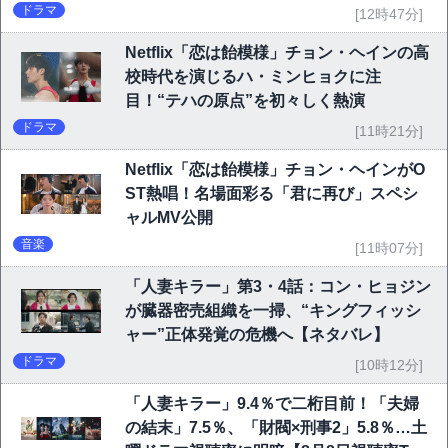
ドラマ
[12時47分]
Netflix「恋は飴模様」チョン・ヘインの高
校時代を演じるハ・ミンヒョクに注
目！“テハの原点”を初々しく熱演
ドラマ
[11時21分]
Netflix「恋は飴模様」チョン・ヘインがO
ST熱唱！名場面彩る「君に再び」スペシ
ャルMV公開
音楽
[11時07分]
「人妻キラー」第3・4話：コン・ヒョジン
が臓器密売組織を一掃、“キングフィッシ
ャー”正体発覚の危機へ【ネタバレ】
ドラマ
[10時12分]
「人妻キラー」9.4％で二桁目前！「夫婦
の結末」7.5％、「財閥×刑事2」5.8％…土