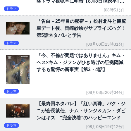
曜ドラマ視聴率に明暗【8月8日視聴率TO
P10】
ドラマ
[08時51分]
「告白－25年目の秘密－」松村北斗と観覧
車デート後、岡崎紗絵がサプライズハグ！
第5話ネタバレと予告
ドラマ
[08月08日23時31分]
「今、不倫が問題ではありません」キム・
ヘス×キム・ジフンがひき逃げの証拠隠滅
するも驚愕の新事実【第3・4話】
ドラマ
[08月08日20時04分]
【最終回ネタバレ】「紅い真珠」パク・ジ
ニが会長就任、ナム・サンジ＆カン・ダビ
ンはキス…“完全決着”のハッピーエンド
ドラマ
[08月08日19時12分]