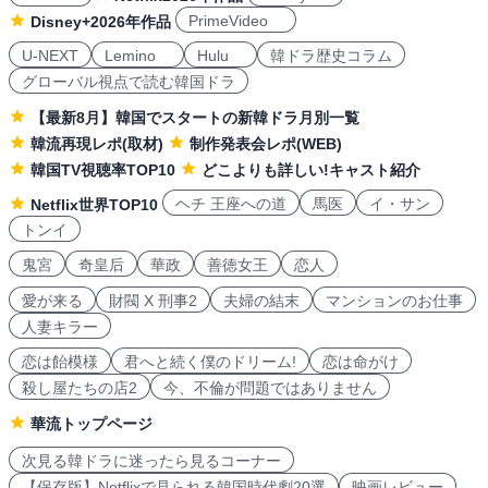
PrimeVideo
Disney+2026年作品
U-NEXT
Lemino
Hulu
韓ドラ歴史コラム
グローバル視点で読む韓国ドラ
【最新8月】韓国でスタートの新韓ドラ月別一覧
韓流再現レポ(取材)
制作発表会レポ(WEB)
韓国TV視聴率TOP10
どこよりも詳しい!キャスト紹介
ヘチ 王座への道
馬医
イ・サン
Netflix世界TOP10
トンイ
鬼宮
奇皇后
華政
善徳女王
恋人
愛が来る
財閥 X 刑事2
夫婦の結末
マンションのお仕事
人妻キラー
恋は飴模様
君へと続く僕のドリーム!
恋は命がけ
殺し屋たちの店2
今、不倫が問題ではありません
華流トップページ
次見る韓ドラに迷ったら見るコーナー
【保存版】Netflixで見られる韓国時代劇20選
映画レビュー