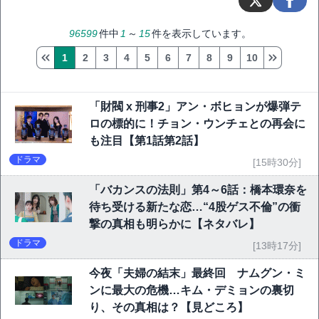
96599
件中
1
～
15
件を表示しています。
1
2
3
4
5
6
7
8
9
10
「財閥 x 刑事2」アン・ボヒョンが爆弾テ
ロの標的に！チョン・ウンチェとの再会に
も注目【第1話第2話】
ドラマ
[15時30分]
「バカンスの法則」第4～6話：橋本環奈を
待ち受ける新たな恋…“4股ゲス不倫”の衝
撃の真相も明らかに【ネタバレ】
ドラマ
[13時17分]
今夜「夫婦の結末」最終回 ナムグン・ミ
ンに最大の危機…キム・デミョンの裏切
り、その真相は？【見どころ】