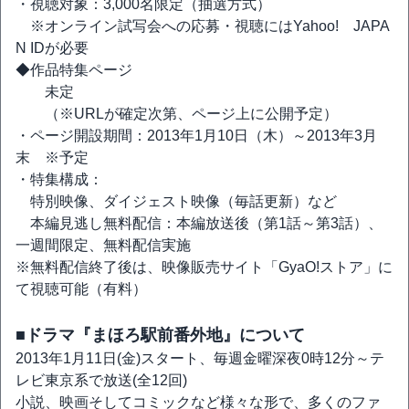
・視聴対象：3,000名限定（抽選方式）
※オンライン試写会への応募・視聴にはYahoo! JAPA
N IDが必要
◆作品特集ページ
未定
（※URLが確定次第、ページ上に公開予定）
・ページ開設期間：2013年1月10日（木）～2013年3月
末 ※予定
・特集構成：
特別映像、ダイジェスト映像（毎話更新）など
本編見逃し無料配信：本編放送後（第1話～第3話）、
一週間限定、無料配信実施
※無料配信終了後は、映像販売サイト「GyaO!ストア」に
て視聴可能（有料）
■ドラマ『まほろ駅前番外地』について
2013年1月11日(金)スタート、毎週金曜深夜0時12分～テ
レビ東京系で放送(全12回)
小説、映画そしてコミックなど様々な形で、多くのファ