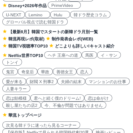
PrimeVideo
Disney+2026年作品
U-NEXT
Lemino
Hulu
韓ドラ歴史コラム
グローバル視点で読む韓国ドラ
【最新8月】韓国でスタートの新韓ドラ月別一覧
韓流再現レポ(取材)
制作発表会レポ(WEB)
韓国TV視聴率TOP10
どこよりも詳しい!キャスト紹介
ヘチ 王座への道
馬医
イ・サン
Netflix世界TOP10
トンイ
鬼宮
奇皇后
華政
善徳女王
恋人
愛が来る
財閥 X 刑事2
夫婦の結末
マンションのお仕事
人妻キラー
恋は飴模様
君へと続く僕のドリーム!
恋は命がけ
殺し屋たちの店2
今、不倫が問題ではありません
華流トップページ
次見る韓ドラに迷ったら見るコーナー
【保存版】Netflixで見られる韓国時代劇20選
映画レビュー