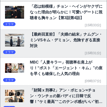
「恋は飴模様」チョン・ヘインがヤクザに
なった理由が明らかに！可愛いデートに視
聴者も胸キュン【第3話第4話】
ドラマ
[15時33分]
【最終回直前】「夫婦の結末」ナムグン・
ミンVSキム・デミョン、危険すぎる直接
対決
ドラマ
[15時31分]
MBC「人妻キラー」視聴率右肩上が
り！“ポスト「エージェント・キム」”の座
を早くも確保した人気の理由
ドラマ
[09時37分]
「財閥 x 刑事2」アン・ボヒョン×チョ
ン・ウンチェの新バディに日韓で反
響！“ケミ最高”“このテンポ感がいい”初回