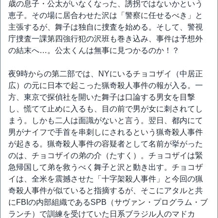
歳の息子・公太がいなくなった、誘拐ではないかという
恵子。その場に居合わせた沢は「警察に任せるべき」と
主張するが、舞子は独自に捜査を始める。そして、警視
庁捜査一課第四強行犯の沢班も巻き込み、事件は予想外
の結末へ…。公太くんは無事に見つかるのか！？
夜9時からの第二部では、NYにいるチョコザイ（中居正
広）の元に日本で起こった猟奇殺人事件の報が入る。一
方、東京で探偵社を開いた舞子は口論する男女を目撃
し、慌てて止めに入るも、目の前で男が女に刺されてし
まう。しかも二人は面識がないと言う。翌日、都内にて
男がナイフで手首を串刺しにされるという猟奇殺人事件
が起きる。猟奇殺人事件の容疑者として名前が挙がった
のは、チョコザイの弟の介（たすく）。チョコザイは緊
急帰国して弟を救うべく舞子と沢と動き出す。チョコザ
イは、全米を震撼させた「十字架殺人事件」と今回の猟
奇殺人事件が似ていると指摘するが、そこにアタルと共
にFBIの内部組織であるSPB（サヴァン・プログラム・ブ
ランチ）で訓練を受けていた日系ブラジル人のマドカ