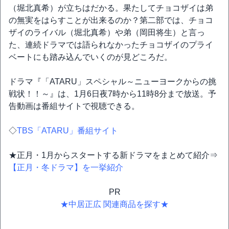
（堀北真希）が立ちはだかる。果たしてチョコザイは弟
の無実をはらすことが出来るのか？第二部では、チョコ
ザイのライバル（堀北真希）や弟（岡田将生）と言っ
た、連続ドラマでは語られなかったチョコザイのプライ
ベートにも踏み込んでいくのが見どころだ。
ドラマ『「ATARU」スペシャル～ニューヨークからの挑
戦状！！～』は、1月6日夜7時から11時8分まで放送。予
告動画は番組サイトで視聴できる。
◇
TBS「ATARU」番組サイト
★正月・1月からスタートする新ドラマをまとめて紹介⇒
【正月・冬ドラマ】を一挙紹介
PR
★中居正広 関連商品を探す★