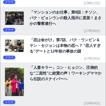
ドラマ
[19時12分]
「マンションのお仕事」第9話：チソン、
パク・ビョンウンの殺人指示に直面！まさ
かの警察連行へ
ドラマ
[17時58分]
「恋は命がけ」第7話、パク・ウンビン＆
ヤン・セジョンは本物の恋へ？ “恋人すぎ
る”デートと12年前の事故の謎
ドラマ
[17時19分]
「人妻キラー」コン・ヒョジン、圧倒的
な“二面性”に絶賛の声！ワーキングママか
ら伝説のスナイパーへ
ドラマ
[15時54分]