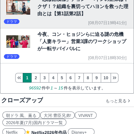
クザ！？組織を裏切ってハヨンを救った理
由とは【第1話第2話】
ドラマ
[08月07日19時41分]
今夜、コン・ヒョジンらに迫る謎の危機
「人妻キラー」営業3課のワークショップ
が一転サバイバルに
ドラマ
[08月07日18時30分]
1
2
3
4
5
6
7
8
9
10
96592
件中
1
～
15
件を表示しています。
クローズアップ
もっと見る
朝ドラ:風、薫る
大河:豊臣兄弟!
VIVANT
2026年夏(7月)国内ドラマ一覧
Netflix
Disney+
Netflix2026年作品