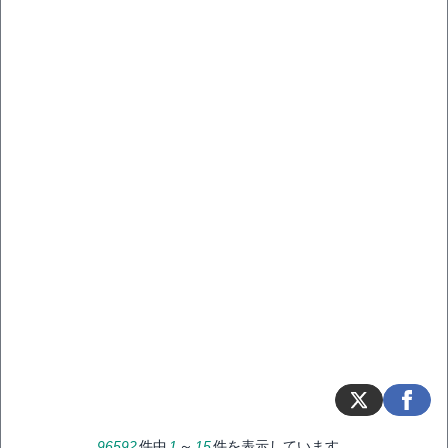
96592
件中
1
～
15
件を表示しています。