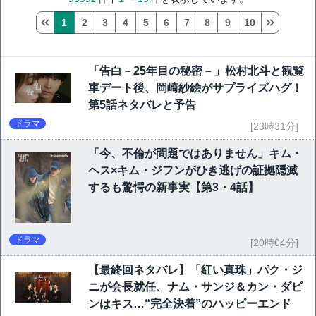
1
2
3
4
5
6
7
8
9
10
「告白－25年目の秘密－」松村北斗と観覧
車デート後、岡崎紗絵がサプライズハグ！
第5話ネタバレと予告
ドラマ
[23時31分]
「今、不倫が問題ではありません」キム・
ヘス×キム・ジフンがひき逃げの証拠隠滅
するも驚愕の新事実【第3・4話】
ドラマ
[20時04分]
【最終回ネタバレ】「紅い真珠」パク・ジ
ニが会長就任、ナム・サンジ＆カン・ダビ
ンはキス…“完全決着”のハッピーエンド