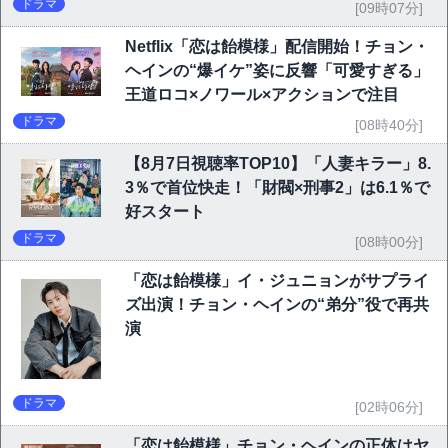
6.1％で好発進
ドラマ
[09時07分]
Netflix「恋は飴模様」配信開始！チョン・
ヘインの“爆イケ”姿に反響「可愛すぎる」
王道ロコ×ノワール×アクションで注目
ドラマ
[08時40分]
【8月7日視聴率TOP10】「人妻キラー」8.
3％で首位快走！「財閥×刑事2」は6.1％で
好スタート
ドラマ
[08時00分]
「恋は飴模様」イ・ジュニョンがサプライ
ズ出演！チョン・ヘインの“弟分”役で再共
演
ドラマ
[02時06分]
「恋は飴模様」チョン・ヘインの正体はヤ