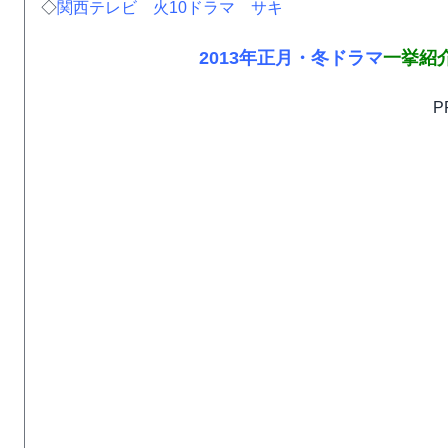
◇
関西テレビ 火10ドラマ サキ
2013年正月・冬ドラマ
一挙紹
P