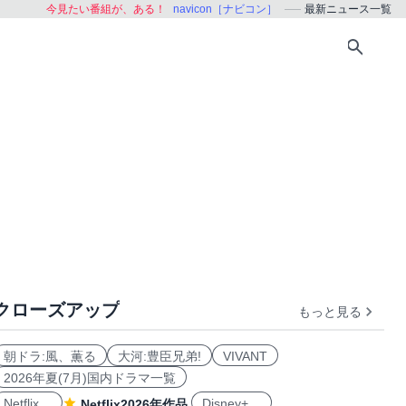
今見たい番組が、ある！
navicon［ナビコン］
最新ニュース一覧
クローズアップ
もっと見る
朝ドラ:風、薫る
大河:豊臣兄弟!
VIVANT
2026年夏(7月)国内ドラマ一覧
Netflix
Disney+
Netflix2026年作品