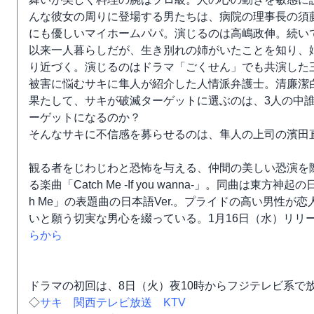
んな彼女の周りに登場する男たちは、病院の理事長の須
にも優しいマイホームパパ。演じるのは高嶋政伸。続い
以来一人暮らしだが、生き別れの姉がいたことを知り、
り近づく。演じるのはドラマ「ごくせん」でも共演した
被害に悩むサキに隼人が紹介した人情派弁護士。清廉潔
果たして、サキが破滅ターゲットに選ぶのは、3人の中
ーゲットになるのか？
そんなサキに不信感を募らせるのは、隼人の上司の濱田
観る者をじわじわと恐怖を与える、仲間の美しい恐演を際
る楽曲「Catch Me -If you wanna-」。同曲は東
h Me」の表題曲の日本語Ver.。プライドの高い男性
いと願う切実な男心を綴っている。1月16日（水）リリー
らから
ドラマの初回は、8日（火）夜10時からフジテレビ系で
◇
サキ 関西テレビ放送 KTV