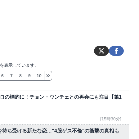
を表示しています。
6
7
8
9
10
弾テロの標的に！チョン・ウンチェとの再会にも注目【第1
[15時30分]
を待ち受ける新たな恋…“4股ゲス不倫”の衝撃の真相も