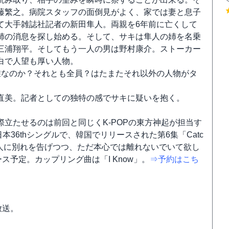
藤繁之。病院スタッフの面倒見がよく、家では妻と息子
て大手雑誌社記者の新田隼人。両親を6年前に亡くして
姉の消息を探し始める。そして、サキは隼人の姉を名乗
三浦翔平。そしてもう一人の男は野村康介。ストーカー
白で人望も厚い人物。
誰なのか？それとも全員？はたまたそれ以外の人物がタ
直美。記者としての独特の感でサキに疑いを抱く。
立たせるのは前回と同じくK-POPの東方神起が担当す
方神起の日本36thシングルで、韓国でリリースされた第6集「Catc
が恋人に別れを告げつつ、ただ本心では離れないでいて欲し
ス予定。カップリング曲は「I Know」。
⇒予約はこち
放送。