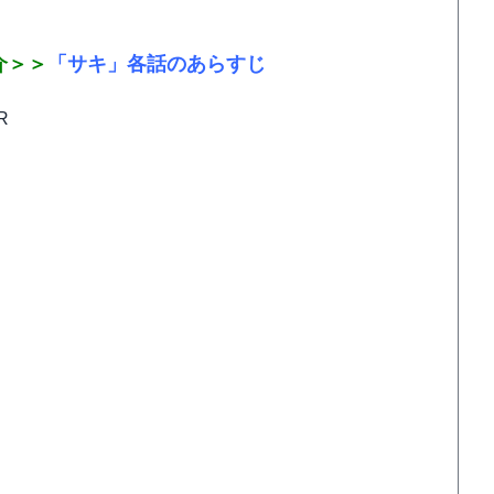
介＞＞
「サキ」各話のあらすじ
R