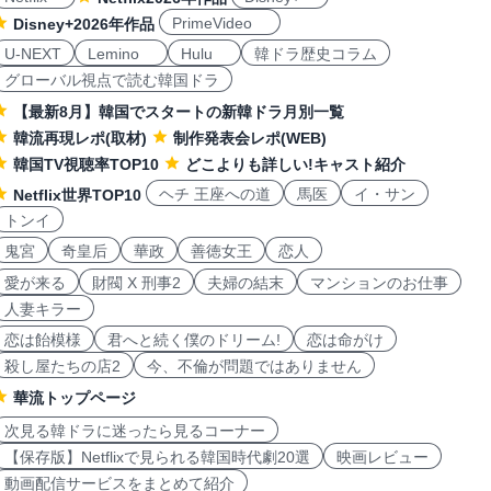
PrimeVideo
Disney+2026年作品
U-NEXT
Lemino
Hulu
韓ドラ歴史コラム
グローバル視点で読む韓国ドラ
【最新8月】韓国でスタートの新韓ドラ月別一覧
韓流再現レポ(取材)
制作発表会レポ(WEB)
韓国TV視聴率TOP10
どこよりも詳しい!キャスト紹介
ヘチ 王座への道
馬医
イ・サン
Netflix世界TOP10
トンイ
鬼宮
奇皇后
華政
善徳女王
恋人
愛が来る
財閥 X 刑事2
夫婦の結末
マンションのお仕事
人妻キラー
恋は飴模様
君へと続く僕のドリーム!
恋は命がけ
殺し屋たちの店2
今、不倫が問題ではありません
華流トップページ
次見る韓ドラに迷ったら見るコーナー
【保存版】Netflixで見られる韓国時代劇20選
映画レビュー
動画配信サービスをまとめて紹介