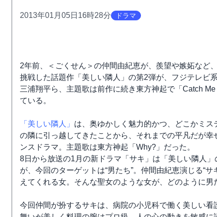
2013年01月05日16時28分
ドラマ
2年前、＜ごくせん＞の仲間由紀恵が、羨望や嫉妬など
挑戦した話題作「美しい隣人」の第2弾が、フジテレビ
三浦翔平ら、主題歌は前作に続き東方神起で「Catch Me -
ている。
「美しい隣人」
は、奥ゆかしく魅力的かつ、どこかミス
の隣に引っ越してきたことから、それまでの平凡だが幸
ンスドラマ。主題歌は東方神起「Why?」だった。
8日から放送の1月の新ドラマ「サキ」は「美しい隣人」
が、今回のターゲットは“男たち”。仲間由紀恵演じる“
えてくれる女。そんな聖女のような女が、どのように男
今回仲間が扮するサキは、病院の小児科で働く美しい看
舞いが美しく料理の腕はプロ級。人の心の動きを敏感に