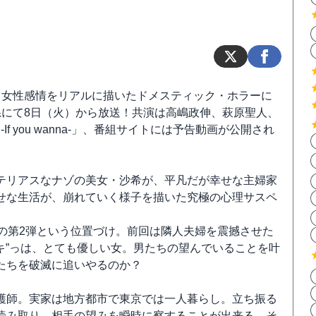
、女性感情をリアルに描いたドメスティック・ホラーに
系にて8日（火）から放送！共演は高嶋政伸、萩原聖人、
If you wanna-」、番組サイトには予告動画が公開され
テリアスなナゾの美女・沙希が、平凡だが幸せな主婦家
せな生活が、崩れていく様子を描いた究極の心理サスペ
の第2弾という位置づけ。前回は隣人夫婦を震撼させた
サキ”っは、とても優しい女。男たちの望んでいることを叶
たちを破滅に追いやるのか？
護師。実家は地方都市で東京では一人暮らし。立ち振る
読み取り、相手の望みを瞬時に察することが出来る。そ