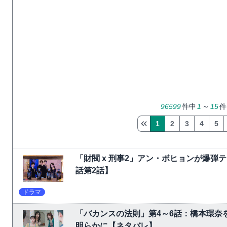
96599
件中
1
～
15
件
1
2
3
4
5
「財閥 x 刑事2」アン・ボヒョンが爆
話第2話】
ドラマ
「バカンスの法則」第4～6話：橋本環奈
明らかに【ネタバレ】