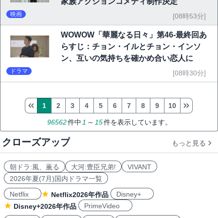
家族アクションコメディ制作決定
映画
[08時53分]
WOWOW「華麗なる日々」第46-最終回あ
らすじ：チョン・イルとチョン・インソ
ン、互いの気持ちを確かめ合い恋人に
ドラマ
[08時30分]
1
2
3
4
5
6
7
8
9
10
96562
件中
1
～
15
件を表示しています。
クローズアップ
もっと見る
朝ドラ:風、薫る
大河:豊臣兄弟!
VIVANT
2026年夏(7月)国内ドラマ一覧
Netflix
Disney+
Netflix2026年作品
PrimeVideo
Disney+2026年作品