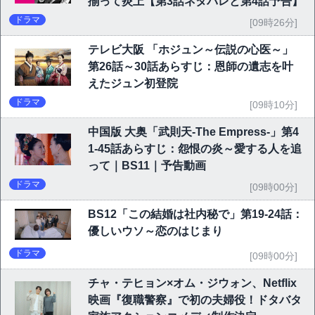
揃って炎上【第3話ネタバレと第4話予告】
ドラマ
[09時26分]
テレビ大阪 「ホジュン～伝説の心医～」
第26話～30話あらすじ：恩師の遺志を叶
えたジュン初登院
ドラマ
[09時10分]
中国版 大奥「武則天-The Empress-」第4
1-45話あらすじ：怨恨の炎～愛する人を追
って｜BS11｜予告動画
ドラマ
[09時00分]
BS12「この結婚は社内秘で」第19-24話：
優しいウソ～恋のはじまり
ドラマ
[09時00分]
チャ・テヒョン×オム・ジウォン、Netflix
映画『復職警察』で初の夫婦役！ドタバタ