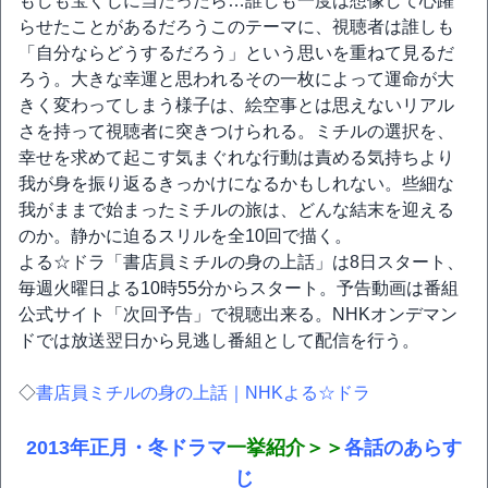
もしも宝くじに当たったら…誰しも一度は想像して心躍
らせたことがあるだろうこのテーマに、視聴者は誰しも
「自分ならどうするだろう」という思いを重ねて見るだ
ろう。大きな幸運と思われるその一枚によって運命が大
きく変わってしまう様子は、絵空事とは思えないリアル
さを持って視聴者に突きつけられる。ミチルの選択を、
幸せを求めて起こす気まぐれな行動は責める気持ちより
我が身を振り返るきっかけになるかもしれない。些細な
我がままで始まったミチルの旅は、どんな結末を迎える
のか。静かに迫るスリルを全10回で描く。
よる☆ドラ「書店員ミチルの身の上話」は8日スタート、
毎週火曜日よる10時55分からスタート。予告動画は番組
公式サイト「次回予告」で視聴出来る。NHKオンデマン
ドでは放送翌日から見逃し番組として配信を行う。
◇
書店員ミチルの身の上話｜NHKよる☆ドラ
2013年正月・冬ドラマ
一挙紹介＞＞
各話のあらす
じ