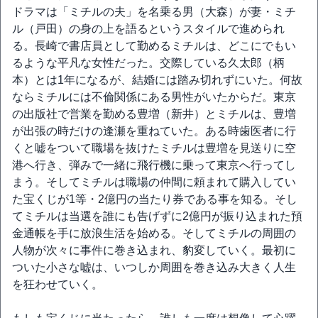
ドラマは「ミチルの夫」を名乗る男（大森）が妻・ミチ
ル（戸田）の身の上を語るというスタイルで進められ
る。長崎で書店員として勤めるミチルは、どこにでもい
るような平凡な女性だった。交際している久太郎（柄
本）とは1年になるが、結婚には踏み切れずにいた。何故
ならミチルには不倫関係にある男性がいたからだ。東京
の出版社で営業を勤める豊増（新井）とミチルは、豊増
が出張の時だけの逢瀬を重ねていた。ある時歯医者に行
くと嘘をついて職場を抜けたミチルは豊増を見送りに空
港へ行き、弾みで一緒に飛行機に乗って東京へ行ってし
まう。そしてミチルは職場の仲間に頼まれて購入してい
た宝くじが1等・2億円の当たり券である事を知る。そし
てミチルは当選を誰にも告げずに2億円が振り込まれた預
金通帳を手に放浪生活を始める。そしてミチルの周囲の
人物が次々に事件に巻き込まれ、豹変していく。最初に
ついた小さな嘘は、いつしか周囲を巻き込み大きく人生
を狂わせていく。