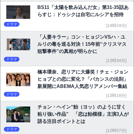
BS11「太陽を飲み込んだ女」第31-35話あ
らすじ：ドゥシクは自宅にルシアを招待
ドラマ
[14時24分]
「人妻キラー」コン・ヒョジンVSハ・ユ
ルリの毒を巡る対決！15年前“クリスマス
狙撃事件”の真相が明らかに
ドラマ
[13時34分]
橋本環奈、恋リアに大爆笑！チェ・ジョン
ヒョプとの恋に変化？「バカンスの法則」
新展開にABEMA人気恋リアメンバー集結
ドラマ
[13時18分]
チョン・ヘイン“飴（ヨッ）のように甘く
粘り強い作品” 「恋は飴模様」主演3人が
語る注目ポイントとは
ドラマ
[12時57分]