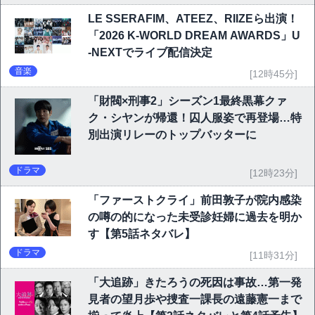
LE SSERAFIM、ATEEZ、RIIZEら出演！
「2026 K-WORLD DREAM AWARDS」U
-NEXTでライブ配信決定
音楽
[12時45分]
「財閥×刑事2」シーズン1最終黒幕クァ
ク・シヤンが帰還！囚人服姿で再登場…特
別出演リレーのトップバッターに
ドラマ
[12時23分]
「ファーストクライ」前田敦子が院内感染
の噂の的になった未受診妊婦に過去を明か
す【第5話ネタバレ】
ドラマ
[11時31分]
「大追跡」きたろうの死因は事故…第一発
見者の望月歩や捜査一課長の遠藤憲一まで