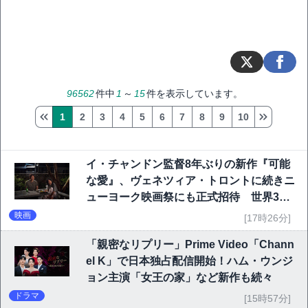
96562
件中
1
～
15
件を表示しています。
1
2
3
4
5
6
7
8
9
10
イ・チャンドン監督8年ぶりの新作『可能
な愛』、ヴェネツィア・トロントに続きニ
ューヨーク映画祭にも正式招待 世界3大
映画祭で快挙｜Netflix映画
映画
[17時26分]
「親密なリプリー」Prime Video「Chann
el K」で日本独占配信開始！ハム・ウンジ
ョン主演「女王の家」など新作も続々
ドラマ
[15時57分]