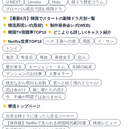
U-NEXT
Lemino
Hulu
韓ドラ歴史コラム
グローバル視点で読む韓国ドラ
【最新8月】韓国でスタートの新韓ドラ月別一覧
韓流再現レポ(取材)
制作発表会レポ(WEB)
韓国TV視聴率TOP10
どこよりも詳しい!キャスト紹介
ヘチ 王座への道
馬医
イ・サン
Netflix世界TOP10
トンイ
鬼宮
奇皇后
華政
善徳女王
恋人
愛が来る
エージェント・キム
夫婦の結末
マンションのお仕事
人妻キラー
残念ながら明日も出勤
君へと続く僕のドリーム!
恋は命がけ
殺し屋たちの店2
今、不倫が問題ではありません
華流トップページ
次見る韓ドラに迷ったら見るコーナー
【保存版】Netflixで見られる韓国時代劇20選
映画レビュー