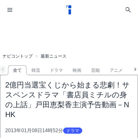
ナビコントップ
最新ニュース
全て
韓流
ドラマ
映画
芸能
アニメ
音
2億円当選宝くじから始まる悲劇！サ
スペンスドラマ「書店員ミチルの身
の上話」戸田恵梨香主演予告動画－N
HK
2013年01月08日14時52分
ドラマ