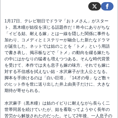
1月17日、テレビ朝日でドラマ「おトメさん」がスター
ト、黒木瞳が姑役を演じる話題作だ！昨今にありがちな
「イビる姑、耐える嫁」とは一線を隠した関係に事件も
加わり、コメディとミステリーが融合した新たなドラマ
が誕生した。ネットでは姑のことを「トメ」という用語
で書き表し、掲示板などで「トメ」の動向を綴る嫁たち
の中にはかなりの猛者も増えつつある。そんな時代背景
を受けて、本作では夫も息子も嫁の味方、それでも嫁に
対する不信感を拭えない姑・水沢麻子が主人公となる。
脚本を手掛けるのは「白い巨塔」「14才の母」など数々
のヒット作を世に送り出した井上由美子だけに、大きな
期待が寄せられる。
水沢麻子（黒木瞳）は姑のイビりに耐えながら長らく二
世帯同居を続けていたが、姑を看取ってようやく長年の
苦労から解放されたのだった。そして2年後、一人息子の