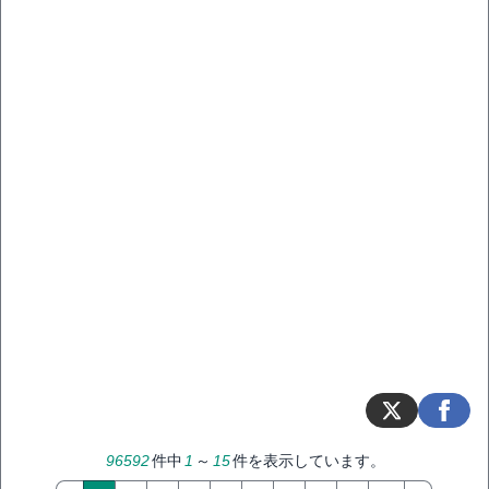
96592
件中
1
～
15
件を表示しています。