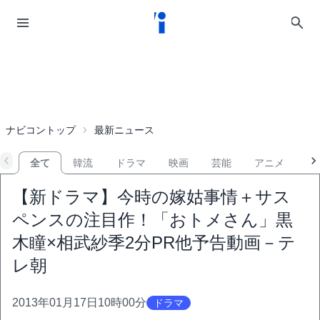
ナビコントップ
最新ニュース
全て
韓流
ドラマ
映画
芸能
アニメ
音
【新ドラマ】今時の嫁姑事情＋サス
ペンスの注目作！「おトメさん」黒
木瞳×相武紗季2分PR他予告動画－テ
レ朝
2013年01月17日10時00分
ドラマ