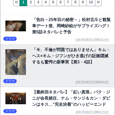
1
2
3
4
5
6
7
8
9
10
「告白－25年目の秘密－」松村北斗と観覧
車デート後、岡崎紗絵がサプライズハグ！
第5話ネタバレと予告
ドラマ
[08月08日23時31分]
「今、不倫が問題ではありません」キム・
ヘス×キム・ジフンがひき逃げの証拠隠滅
するも驚愕の新事実【第3・4話】
ドラマ
[08月08日20時04分]
【最終回ネタバレ】「紅い真珠」パク・ジ
ニが会長就任、ナム・サンジ＆カン・ダビ
ンはキス…“完全決着”のハッピーエンド
ドラマ
[08月08日19時12分]