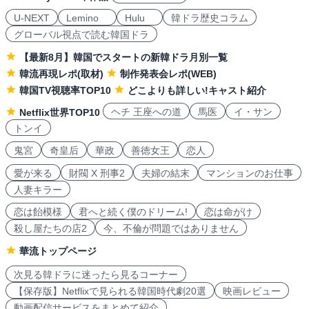
U-NEXT
Lemino
Hulu
韓ドラ歴史コラム
グローバル視点で読む韓国ドラ
【最新8月】韓国でスタートの新韓ドラ月別一覧
韓流再現レポ(取材)
制作発表会レポ(WEB)
韓国TV視聴率TOP10
どこよりも詳しい!キャスト紹介
ヘチ 王座への道
馬医
イ・サン
Netflix世界TOP10
トンイ
鬼宮
奇皇后
華政
善徳女王
恋人
愛が来る
財閥 X 刑事2
夫婦の結末
マンションのお仕事
人妻キラー
恋は飴模様
君へと続く僕のドリーム!
恋は命がけ
殺し屋たちの店2
今、不倫が問題ではありません
華流トップページ
次見る韓ドラに迷ったら見るコーナー
【保存版】Netflixで見られる韓国時代劇20選
映画レビュー
動画配信サービスをまとめて紹介