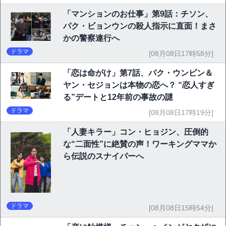
「マンションのお仕事」第9話：チソン、
パク・ビョンウンの殺人指示に直面！まさ
かの警察連行へ
ドラマ
[08月08日17時58分]
「恋は命がけ」第7話、パク・ウンビン＆
ヤン・セジョンは本物の恋へ？ “恋人すぎ
る”デートと12年前の事故の謎
ドラマ
[08月08日17時19分]
「人妻キラー」コン・ヒョジン、圧倒的
な“二面性”に絶賛の声！ワーキングママか
ら伝説のスナイパーへ
ドラマ
[08月08日15時54分]