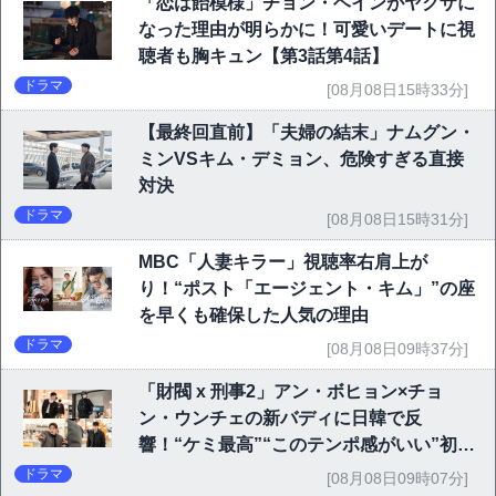
「恋は飴模様」チョン・ヘインがヤクザに
なった理由が明らかに！可愛いデートに視
聴者も胸キュン【第3話第4話】
ドラマ
[08月08日15時33分]
【最終回直前】「夫婦の結末」ナムグン・
ミンVSキム・デミョン、危険すぎる直接
対決
ドラマ
[08月08日15時31分]
MBC「人妻キラー」視聴率右肩上が
り！“ポスト「エージェント・キム」”の座
を早くも確保した人気の理由
ドラマ
[08月08日09時37分]
「財閥 x 刑事2」アン・ボヒョン×チョ
ン・ウンチェの新バディに日韓で反
響！“ケミ最高”“このテンポ感がいい”初回
6.1％で好発進
ドラマ
[08月08日09時07分]