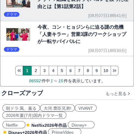
由とは【第1話第2話】
ドラマ
[08月07日19時41分]
今夜、コン・ヒョジンらに迫る謎の危機
「人妻キラー」営業3課のワークショップ
が一転サバイバルに
ドラマ
[08月07日18時30分]
1
2
3
4
5
6
7
8
9
10
96592
件中
1
～
15
件を表示しています。
クローズアップ
もっと見る
朝ドラ:風、薫る
大河:豊臣兄弟!
VIVANT
2026年夏(7月)国内ドラマ一覧
Netflix
Disney+
Netflix2026年作品
PrimeVideo
Disney+2026年作品