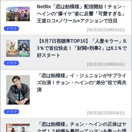
Netflix「恋は飴模様」配信開始！チョン・
ヘインの“爆イケ”姿に反響「可愛すぎる」
王道ロコ×ノワール×アクションで注目
ドラマ
[08月08日08時40分]
【8月7日視聴率TOP10】「人妻キラー」8.
3％で首位快走！「財閥×刑事2」は6.1％で
好スタート
ドラマ
[08月08日08時00分]
「恋は飴模様」イ・ジュニョンがサプライ
ズ出演！チョン・ヘインの“弟分”役で再共
演
ドラマ
[08月08日02時06分]
「恋は飴模様」チョン・ヘインの正体はヤ
クザ！？組織を裏切ってハヨンを救った理