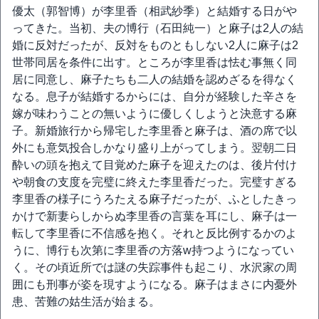
優太（郭智博）が李里香（相武紗季）と結婚する日がや
ってきた。当初、夫の博行（石田純一）と麻子は2人の結
婚に反対だったが、反対をものともしない2人に麻子は2
世帯同居を条件に出す。ところが李里香は怯む事無く同
居に同意し、麻子たちも二人の結婚を認めざるを得なく
なる。息子が結婚するからには、自分が経験した辛さを
嫁が味わうことの無いように優しくしようと決意する麻
子。新婚旅行から帰宅した李里香と麻子は、酒の席で以
外にも意気投合しかなり盛り上がってしまう。翌朝二日
酔いの頭を抱えて目覚めた麻子を迎えたのは、後片付け
や朝食の支度を完璧に終えた李里香だった。完璧すぎる
李里香の様子にうろたえる麻子だったが、ふとしたきっ
かけで新妻らしからぬ李里香の言葉を耳にし、麻子は一
転して李里香に不信感を抱く。それと反比例するかのよ
うに、博行も次第に李里香の方落w持つようになってい
く。その頃近所では謎の失踪事件も起こり、水沢家の周
囲にも刑事が姿を現すようになる。麻子はまさに内憂外
患、苦難の姑生活が始まる。