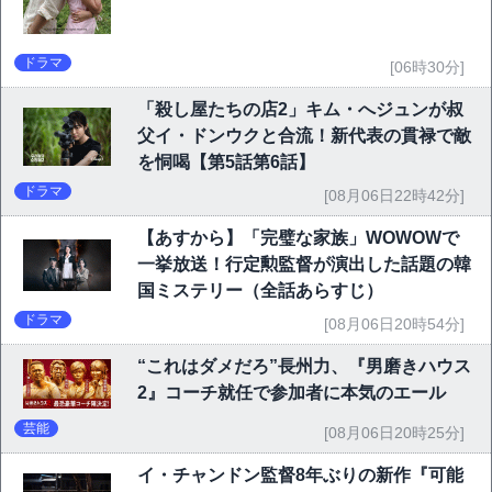
ドラマ
[06時30分]
「殺し屋たちの店2」キム・へジュンが叔
父イ・ドンウクと合流！新代表の貫禄で敵
を恫喝【第5話第6話】
ドラマ
[08月06日22時42分]
【あすから】「完璧な家族」WOWOWで
一挙放送！行定勲監督が演出した話題の韓
国ミステリー（全話あらすじ）
ドラマ
[08月06日20時54分]
“これはダメだろ”長州力、『男磨きハウス
2』コーチ就任で参加者に本気のエール
芸能
[08月06日20時25分]
イ・チャンドン監督8年ぶりの新作『可能