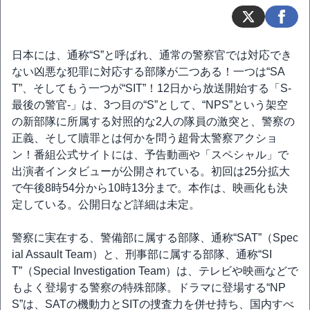
日本には、通称“S”と呼ばれ、通常の警察官では対応でき
ない凶悪な犯罪に対応する部隊が二つある！一つは“SA
T”、そしてもう一つが“SIT”！12日から放送開始する「S-
最後の警官-」は、3つ目の“S”として、“NPS”という架空
の新部隊に所属する対照的な2人の隊員の激突と、警察の
正義、そして贖罪とは何かを問う超骨太警察アクショ
ン！番組公式サイトには、予告動画や「スペシャル」で
出演者インタビューが公開されている。初回は25分拡大
で午後8時54分から10時13分まで。本作は、映画化も決
定している。公開日など詳細は未定。
警察に実在する、警備部に属する部隊、通称“SAT”（Spec
ial Assault Team）と、刑事部に属する部隊、通称“SI
T”（Special Investigation Team）は、テレビや映画などで
もよく登場する警察の特殊部隊。ドラマに登場する“NP
S”は、SATの機動力とSITの捜査力を併せ持ち、国内すべ