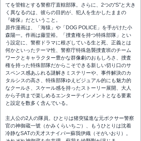
てを管轄とする警察庁直轄部隊。さらに、2つの“S”と大き
く異なるのは、彼らの目的が、犯人を生かしたままの
『確保』だということ。
原作漫画は、「海猿」や「DOG POLICE」を手がけた小
森陽一。作画は藤堂裕。「捜査権を持つ特殊部隊」とい
う設定に、警察ドラマに根ざしている生と死、正義とは
何かといったテーマ性、警察庁特殊急襲捜査班のチーム
ワークとキャラクター豊かな群像劇のおもしろさ、捜査
権を持った特殊部隊だからこそできる新しい切り口のサ
スペンス感あふれる謎解きミステリーや、事件解決のカ
タルシスの高さ、特殊部隊ゆえビジュアル的にも魅力的
なクールさ、スケール感を持ったストーリー展開、大人
から子供まで楽しめるエンターテインメントとなる要素
と設定を数多く含んでいる。
主人公の2人の隊員。ひとりは猪突猛進な元ボクサー警察
官の神御蔵一號（かみくらいちご）、もうひとりは沈着
冷静なSATの天才スナイパー蘇我伊織（そがいおり）。
それぞれ神御蔵を向井理、蘇我を綾野剛が演じる。