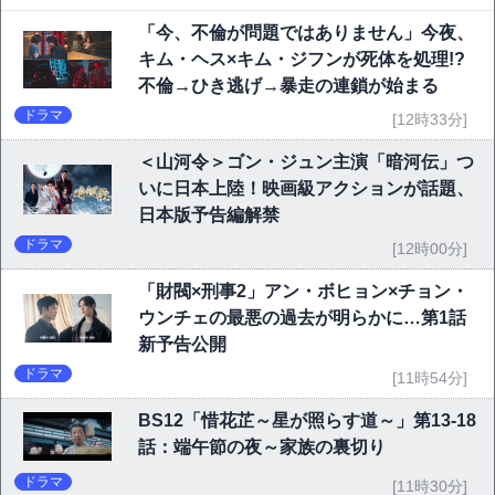
「今、不倫が問題ではありません」今夜、
キム・ヘス×キム・ジフンが死体を処理!?
不倫→ひき逃げ→暴走の連鎖が始まる
ドラマ
[12時33分]
＜山河令＞ゴン・ジュン主演「暗河伝」つ
いに日本上陸！映画級アクションが話題、
日本版予告編解禁
ドラマ
[12時00分]
「財閥×刑事2」アン・ボヒョン×チョン・
ウンチェの最悪の過去が明らかに…第1話
新予告公開
ドラマ
[11時54分]
BS12「惜花芷～星が照らす道～」第13-18
話：端午節の夜～家族の裏切り
ドラマ
[11時30分]