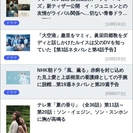
ズ」新ティザー公開 イ・ジュニョンとの
友情がライバル関係へ…切ない青春ドラマ
に期待
ドラマ
[10時24分]
「大空港」趣里をマミィ、眞栄田郷敦をダ
ディと話しかけたルイスは父のDVを知っ
ていた【第3話ネタバレと第4話予告】
ドラマ
[10時24分]
NHK朝ドラ「風、薫る」赤痢を封じ込め
た見上愛と上坂樹里の看護婦としての手腕
に脱帽…第19週ネタバレと第20週予告
ドラマ
[09時07分]
テレ東「夏の香り」（全36話）第11話～
第20話：ソン・イェジン、ソン・スンホン
に胸が高鳴る