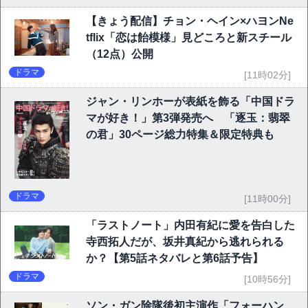
【きょう配信】チョン・ヘイン×ハヨンNe
tflix「恋は飴模様」見どころと新スチール
（12点）公開
ドラマ
[11時02分]
ジャン・リンホーが表紙を飾る「中国ドラ
マが好き！」第3弾発売へ 「逐玉：翡翠
の君」30ページ総力特集＆限定特典も
ドラマ
[11時00分]
「ラストノート」内田有紀に愛を告白した
寺西拓人だが、坂井真紀から逃れられる
か？【第5話ネタバレと第6話予告】
ドラマ
[10時56分]
ソン・ガン除隊後初主演作「フォーハン