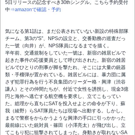
5日リリースの記念すべき30thシングル。こちら予約受付
中
⇒amazonで確認・予約
気になる第1話は、まだ公表されていない新設の特殊部隊
チーム、第3の“S”、NPSの設立と、交番勤務の巡査だっ
た一號（向井）が、NPS隊員になるまでを描く。
半年前、交通規制をしていた一號は、新宿の雑居ビルで
起きた事件の応援要員として呼び出された。新宿の雑居
ビルでひとりの刑事が脚を撃たれ、そこには大量の銃器
類・手榴弾が置かれている。雑居ビルには、暴力団に属
さず犯罪行為を行う不良集団のリーダー格・興津（渋谷
謙人）とその仲間たちが、付近で女性を誘拐し、現金3億
円と海外へ逃亡する航空機を要求し、立てこもってい
た。総理から直ちにSATを投入せよとの命令が下り、蘇
我（綾野）らSAT隊員たちは現場へ出動する。しかし、
まるで警察をからかうような興津の手口に引っかかった
最前線にいた銃対員・篠田（小澤亮太）が飛び出し、立
てこもり犯に狙撃されてしまった。身動きが取れないSA