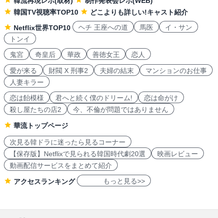
韓流再現レポ(取材)
制作発表会レポ(WEB)
韓国TV視聴率TOP10
どこよりも詳しい!キャスト紹介
ヘチ 王座への道
馬医
イ・サン
Netflix世界TOP10
トンイ
鬼宮
奇皇后
華政
善徳女王
恋人
愛が来る
財閥 X 刑事2
夫婦の結末
マンションのお仕事
人妻キラー
恋は飴模様
君へと続く僕のドリーム!
恋は命がけ
殺し屋たちの店2
今、不倫が問題ではありません
華流トップページ
次見る韓ドラに迷ったら見るコーナー
【保存版】Netflixで見られる韓国時代劇20選
映画レビュー
動画配信サービスをまとめて紹介
もっと見る>>
アクセスランキング