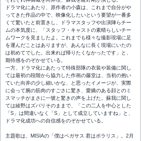
ドラマ化にあたり、原作者の小森は、これまで自分がや
ってきた作品の中で、映像化したいという要望が一番多
くて驚いたと前置きし、ドラマスタッフや出演陣らチー
ムの本気度に、「スタッフ・キャストの素晴らしいチー
ムワークを見ましたよ。これまでも様々な撮影現場に足
を運んだことはありますが、あんなに長く現場にいたの
は初めてでした。出来れば帰りたくなかったです」と、
期待感をのぞかせている。
一方、ドラマ化にあたって特殊部隊の衣装や装備に関し
ては最初の段階から協力した作画の藤堂は、当初の抱い
ていた向井の少し細いかな、と思ったイメージが、実際
に会って腕の筋肉のすごさに驚き、愛嬌のある顔とのミ
スマッチがまさに一號と驚きの声を上げた。蘇我に関し
ては綾野はズバリそのままで、「この二人を中心とした
「S」は間違いなく「S」として成立していますね」と、
ドラマ化成功への自信感をのぞかせている。
主題歌は、MISIAの「僕はペガサス 君はポラリス」。2月