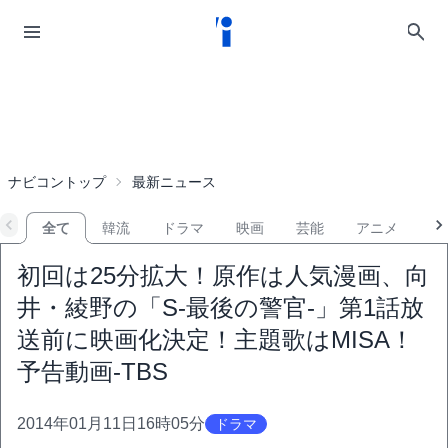
ナビコントップ
最新ニュース
全て
韓流
ドラマ
映画
芸能
アニメ
音
初回は25分拡大！原作は人気漫画、向
井・綾野の「S-最後の警官-」第1話放
送前に映画化決定！主題歌はMISA！
予告動画-TBS
2014年01月11日16時05分
ドラマ