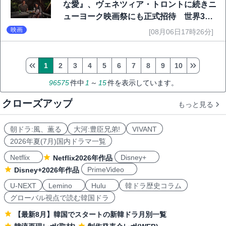
な愛』、ヴェネツィア・トロントに続きニ
ューヨーク映画祭にも正式招待 世界3大
映画祭で快挙｜Netflix映画
映画
[08月06日17時26分]
1
2
3
4
5
6
7
8
9
10
96575
件中
1
～
15
件を表示しています。
クローズアップ
もっと見る
朝ドラ:風、薫る
大河:豊臣兄弟!
VIVANT
2026年夏(7月)国内ドラマ一覧
Netflix
Disney+
Netflix2026年作品
PrimeVideo
Disney+2026年作品
U-NEXT
Lemino
Hulu
韓ドラ歴史コラム
グローバル視点で読む韓国ドラ
【最新8月】韓国でスタートの新韓ドラ月別一覧