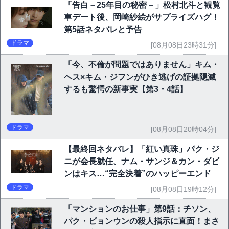
「告白－25年目の秘密－」松村北斗と観覧
車デート後、岡崎紗絵がサプライズハグ！
第5話ネタバレと予告
ドラマ
[08月08日23時31分]
「今、不倫が問題ではありません」キム・
ヘス×キム・ジフンがひき逃げの証拠隠滅
するも驚愕の新事実【第3・4話】
ドラマ
[08月08日20時04分]
【最終回ネタバレ】「紅い真珠」パク・ジ
ニが会長就任、ナム・サンジ＆カン・ダビ
ンはキス…“完全決着”のハッピーエンド
ドラマ
[08月08日19時12分]
「マンションのお仕事」第9話：チソン、
パク・ビョンウンの殺人指示に直面！まさ