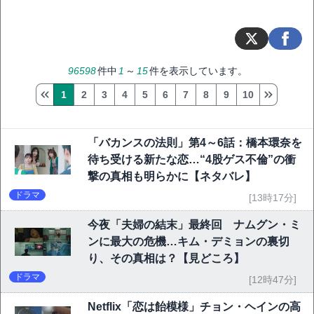
96598
件中
1
～
15
件を表示しています。
1
2
3
4
5
6
7
8
9
10
「バカンスの法則」第4～6話：橋本環奈を
待ち受ける新たな恋…“4股ゲス不倫”の衝
撃の真相も明らかに【ネタバレ】
ドラマ
[13時17分]
今夜「夫婦の結末」最終回 ナムグン・ミ
ンに最大の危機…キム・デミョンの裏切
り、その真相は？【見どころ】
ドラマ
[12時47分]
Netflix「恋は飴模様」チョン・ヘインの高