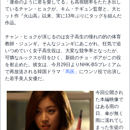
「運命のように君を愛してる」も高視聴率をたたき出し
ているチャン・ヒョクが、キム・テギュン監督と、大ヒ
ット作『火山高』以来、実に13年ぶりにタッグを組んだ
作品。
チャン・ヒョクが演じるのは女子高生の憧れの的の体育
教師・ジュンギ。そんなジュンギにあこがれ、狂気で追
いつめていく女子高生役は、大変な競争率となったが、
可憐なルックスが目をひく、新鋭のチョ・ボアがこの役
を射止めた。彼女は、今月29日よりNHK-BSプレミアム
で再放送される韓国ドラマ
「馬医」
にウンソ役で出演し
た若手美人女優だ。
今回公開され
た本編映像で
はある雨の
日、傘が無く
雨に濡れてし
まった生徒の