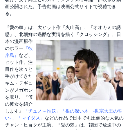
画公開された。予告動画は映画公式サイトで視聴でき
る。
『愛の棘』は、大ヒット作『火山高』、『オオカミの誘
惑』、北朝鮮の過酷な実情を描く『クロッシング』、日
本の漫画原作
のホラー
『彼
岸島』
など、
ヒット作、注
目作を次々と
手がけてきた
キム・テギュ
ンがメガホン
を取り、『僕
の彼女を紹介
します』
「チュノ～推奴」
「根の深い木 -世宗大王の誓
い- 」
「マイダス」
などの作品で日本でも圧倒的な人気の
チャン・ヒョクが主演。『愛の棘』は、韓国で放送中の