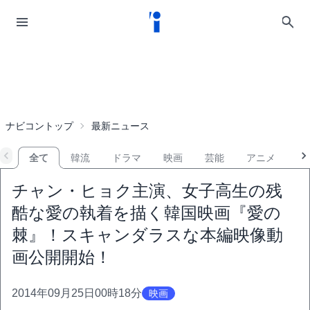
ナビコントップ
最新ニュース
全て
韓流
ドラマ
映画
芸能
アニメ
音
チャン・ヒョク主演、女子高生の残
酷な愛の執着を描く韓国映画『愛の
棘』！スキャンダラスな本編映像動
画公開開始！
2014年09月25日00時18分
映画