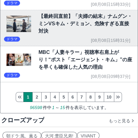
ドラマ
[08月08日15時33分]
【最終回直前】「夫婦の結末」ナムグン・
ミンVSキム・デミョン、危険すぎる直接
対決
ドラマ
[08月08日15時31分]
MBC「人妻キラー」視聴率右肩上が
り！“ポスト「エージェント・キム」”の座
を早くも確保した人気の理由
ドラマ
[08月08日09時37分]
1
2
3
4
5
6
7
8
9
10
96598
件中
1
～
15
件を表示しています。
クローズアップ
もっと見る
朝ドラ:風、薫る
大河:豊臣兄弟!
VIVANT