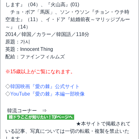
します』（04）、『火山高』(01)
チョ・ボア「馬医」、ソン・ウソン『チョン・ウチ時
空道士』（11）、イ・ドア『結婚前夜～マリッジブルー
～』（14）
2014／韓国／カラー／韓国語／118分
原題：가시
英題：Innocent Thing
配給：ファインフィルムズ
※15歳以上がご覧になれます。
◇
韓国映画『愛の棘』公式サイト
◇
YouTube『愛の棘』本編一部映像
韓流コーナー ⇒
★本サイトで掲載されて
いる記事、写真については一切の転載・複製を禁止いた
します。