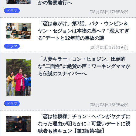
かの警察連行へ
ドラマ
[08月08日17時58分]
「恋は命がけ」第7話、パク・ウンビン＆
ヤン・セジョンは本物の恋へ？ “恋人すぎ
る”デートと12年前の事故の謎
ドラマ
[08月08日17時19分]
「人妻キラー」コン・ヒョジン、圧倒的
な“二面性”に絶賛の声！ワーキングママか
ら伝説のスナイパーへ
ドラマ
[08月08日15時54分]
「恋は飴模様」チョン・ヘインがヤクザに
なった理由が明らかに！可愛いデートに視
聴者も胸キュン【第3話第4話】