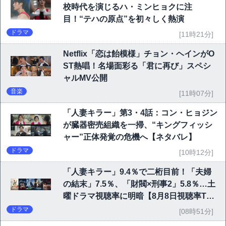
校時代を演じるハ・ミンヒョクに注
目！“テハの原点”を初々しく熱演
ドラマ
[11時21分]
Netflix「恋は飴模様」チョン・ヘインがO
ST熱唱！名場面彩る「君に再び」スペシ
ャルMV公開
音楽
[11時07分]
「人妻キラー」第3・4話：コン・ヒョジン
が臓器密売組織を一掃、“キングフィッシ
ャー”正体発覚の危機へ【ネタバレ】
ドラマ
[10時12分]
「人妻キラー」9.4％で二桁目前！「夫婦
の結末」7.5％、「財閥×刑事2」5.8％…土
曜ドラマ視聴率に明暗【8月8日視聴率TO
P10】
ドラマ
[08時51分]