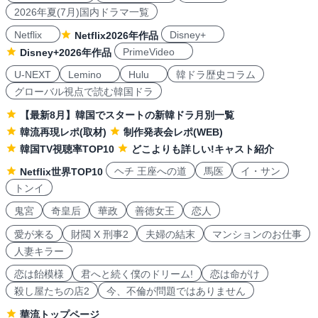
2026年夏(7月)国内ドラマ一覧
Netflix
Disney+
Netflix2026年作品
PrimeVideo
Disney+2026年作品
U-NEXT
Lemino
Hulu
韓ドラ歴史コラム
グローバル視点で読む韓国ドラ
【最新8月】韓国でスタートの新韓ドラ月別一覧
韓流再現レポ(取材)
制作発表会レポ(WEB)
韓国TV視聴率TOP10
どこよりも詳しい!キャスト紹介
ヘチ 王座への道
馬医
イ・サン
Netflix世界TOP10
トンイ
鬼宮
奇皇后
華政
善徳女王
恋人
愛が来る
財閥 X 刑事2
夫婦の結末
マンションのお仕事
人妻キラー
恋は飴模様
君へと続く僕のドリーム!
恋は命がけ
殺し屋たちの店2
今、不倫が問題ではありません
華流トップページ