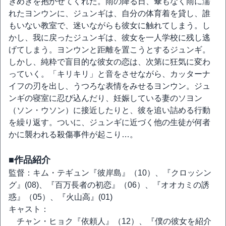
きめきを抱かせてくれた。雨の降る日、傘もなく雨に濡
れたヨンウンに、ジュンギは、自分の体育着を貸し、誰
もいない教室で、迷いながらも彼女に触れてしまう。し
かし、我に戻ったジュンギは、彼女を一人学校に残し逃
げてしまう。ヨンウンと距離を置こうとするジュンギ。
しかし、純粋で盲目的な彼女の恋は、次第に狂気に変わ
っていく。「キリキリ」と音をさせながら、カッターナ
イフの刃を出し、うつろな表情をみせるヨンウン。ジュ
ンギの寝室に忍び込んだり、妊娠している妻のソヨン
（ソン・ウソン）に接近したりと、彼を追い詰める行動
を繰り返す。ついに、ジュンギに近づく他の生徒が何者
かに襲われる殺傷事件が起こり…。
■作品紹介
監督：キム・テギュン『彼岸島』（10）、『クロッシン
グ』(08)、『百万長者の初恋』（06）、『オオカミの誘
惑』（05）、『火山高』(01)
キャスト：
チャン・ヒョク『依頼人』（12）、『僕の彼女を紹介