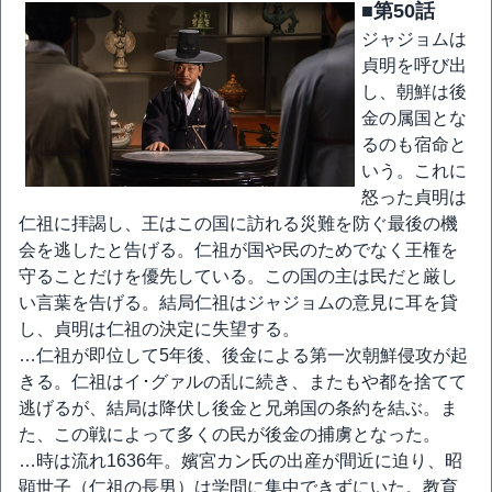
■第50話
ジャジョムは
貞明を呼び出
し、朝鮮は後
金の属国とな
るのも宿命と
いう。これに
怒った貞明は
仁祖に拝謁し、王はこの国に訪れる災難を防ぐ最後の機
会を逃したと告げる。仁祖が国や民のためでなく王権を
守ることだけを優先している。この国の主は民だと厳し
い言葉を告げる。結局仁祖はジャジョムの意見に耳を貸
し、貞明は仁祖の決定に失望する。
…仁祖が即位して5年後、後金による第一次朝鮮侵攻が起
きる。仁祖はイ･グァルの乱に続き、またもや都を捨てて
逃げるが、結局は降伏し後金と兄弟国の条約を結ぶ。ま
た、この戦によって多くの民が後金の捕虜となった。
…時は流れ1636年。嬪宮カン氏の出産が間近に迫り、昭
顕世子（仁祖の長男）は学問に集中できずにいた。教育