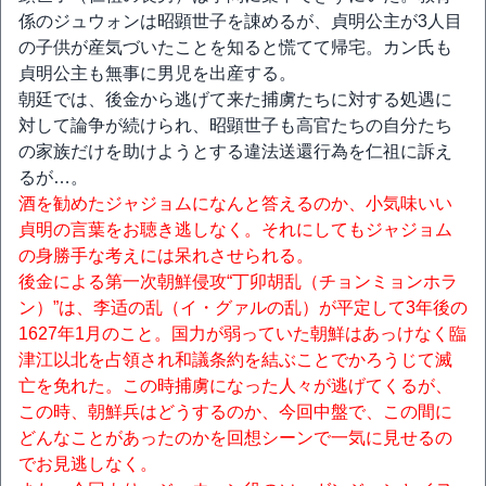
係のジュウォンは昭顕世子を諌めるが、貞明公主が3人目
の子供が産気づいたことを知ると慌てて帰宅。カン氏も
貞明公主も無事に男児を出産する。
朝廷では、後金から逃げて来た捕虜たちに対する処遇に
対して論争が続けられ、昭顕世子も高官たちの自分たち
の家族だけを助けようとする違法送還行為を仁祖に訴え
るが…。
酒を勧めたジャジョムになんと答えるのか、小気味いい
貞明の言葉をお聴き逃しなく。それにしてもジャジョム
の身勝手な考えには呆れさせられる。
後金による第一次朝鮮侵攻“丁卯胡乱（チョンミョンホラ
ン）”は、李适の乱（イ・グァルの乱）が平定して3年後の
1627年1月のこと。国力が弱っていた朝鮮はあっけなく臨
津江以北を占領され和議条約を結ぶことでかろうじて滅
亡を免れた。この時捕虜になった人々が逃げてくるが、
この時、朝鮮兵はどうするのか、今回中盤で、この間に
どんなことがあったのかを回想シーンで一気に見せるの
でお見逃しなく。