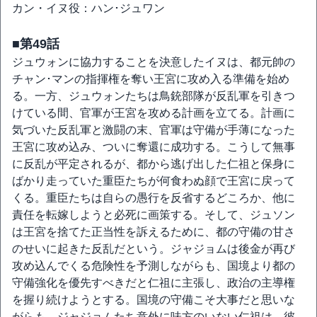
カン・イヌ役：ハン･ジュワン
■第49話
ジュウォンに協力することを決意したイヌは、都元帥の
チャン･マンの指揮権を奪い王宮に攻め入る準備を始め
る。一方、ジュウォンたちは鳥銃部隊が反乱軍を引きつ
けている間、官軍が王宮を攻める計画を立てる。計画に
気づいた反乱軍と激闘の末、官軍は守備が手薄になった
王宮に攻め込み、ついに奪還に成功する。こうして無事
に反乱が平定されるが、都から逃げ出した仁祖と保身に
ばかり走っていた重臣たちが何食わぬ顔で王宮に戻って
くる。重臣たちは自らの愚行を反省するどころか、他に
責任を転嫁しようと必死に画策する。そして、ジュソン
は王宮を捨てた正当性を訴えるために、都の守備の甘さ
のせいに起きた反乱だという。ジャジョムは後金が再び
攻め込んでくる危険性を予測しながらも、国境より都の
守備強化を優先すべきだと仁祖に主張し、政治の主導権
を握り続けようとする。国境の守備こそ大事だと思いな
がらも、ジャジョムたち意外に味方のいない仁祖は、彼