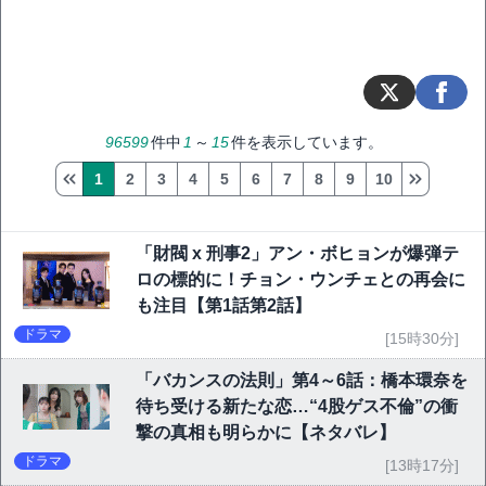
96599
件中
1
～
15
件を表示しています。
1
2
3
4
5
6
7
8
9
10
「財閥 x 刑事2」アン・ボヒョンが爆弾テ
ロの標的に！チョン・ウンチェとの再会に
も注目【第1話第2話】
ドラマ
[15時30分]
「バカンスの法則」第4～6話：橋本環奈を
待ち受ける新たな恋…“4股ゲス不倫”の衝
撃の真相も明らかに【ネタバレ】
ドラマ
[13時17分]