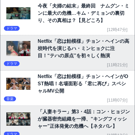
今夜「夫婦の結末」最終回 ナムグン・ミ
ンに最大の危機…キム・デミョンの裏切
り、その真相は？【見どころ】
ドラマ
[12時47分]
Netflix「恋は飴模様」チョン・ヘインの高
校時代を演じるハ・ミンヒョクに注
目！“テハの原点”を初々しく熱演
ドラマ
[11時21分]
Netflix「恋は飴模様」チョン・ヘインがO
ST熱唱！名場面彩る「君に再び」スペシ
ャルMV公開
音楽
[11時07分]
「人妻キラー」第3・4話：コン・ヒョジン
が臓器密売組織を一掃、“キングフィッシ
ャー”正体発覚の危機へ【ネタバレ】
ドラマ