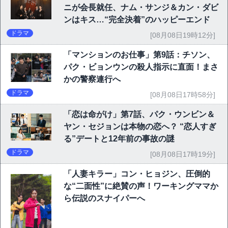
ニが会長就任、ナム・サンジ＆カン・ダビ
ンはキス…“完全決着”のハッピーエンド
ドラマ
[08月08日19時12分]
「マンションのお仕事」第9話：チソン、
パク・ビョンウンの殺人指示に直面！まさ
かの警察連行へ
ドラマ
[08月08日17時58分]
「恋は命がけ」第7話、パク・ウンビン＆
ヤン・セジョンは本物の恋へ？ “恋人すぎ
る”デートと12年前の事故の謎
ドラマ
[08月08日17時19分]
「人妻キラー」コン・ヒョジン、圧倒的
な“二面性”に絶賛の声！ワーキングママか
ら伝説のスナイパーへ