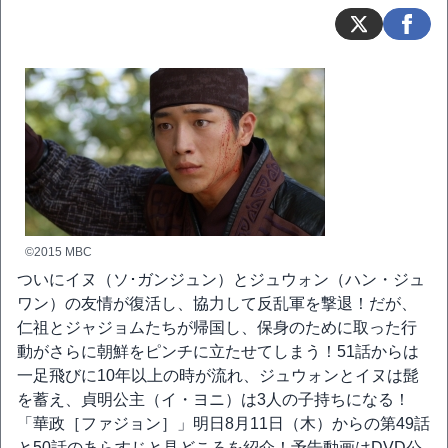
©2015 MBC
ついにイヌ（ソ･ガンジュン）とジュウォン（ハン・ジュ
ワン）の友情が復活し、協力して反乱軍を撃退！だが、
仁祖とジャジョムたちが帰国し、保身のために取った行
動がさらに朝鮮をピンチに立たせてしまう！51話からは
一足飛びに10年以上の時が流れ、ジュウォンとイヌは髭
を蓄え、貞明公主（イ・ヨニ）は3人の子持ちになる！
「華政［ファジョン］」明日8月11日（木）からの第49話
と50話のあらすじと見どころを紹介！予告動画はDVD公