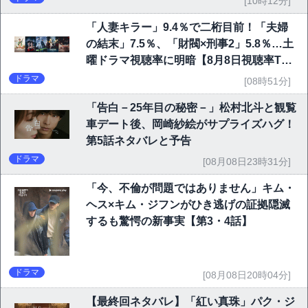
[10時12分]
「人妻キラー」9.4％で二桁目前！「夫婦
の結末」7.5％、「財閥×刑事2」5.8％…土
曜ドラマ視聴率に明暗【8月8日視聴率TO
P10】
ドラマ
[08時51分]
「告白－25年目の秘密－」松村北斗と観覧
車デート後、岡崎紗絵がサプライズハグ！
第5話ネタバレと予告
ドラマ
[08月08日23時31分]
「今、不倫が問題ではありません」キム・
ヘス×キム・ジフンがひき逃げの証拠隠滅
するも驚愕の新事実【第3・4話】
ドラマ
[08月08日20時04分]
【最終回ネタバレ】「紅い真珠」パク・ジ