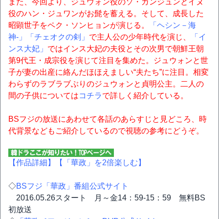
また、今回より、ジュウォン役のソ・ガンジュンとイヌ
役のハン・ジュワンがお髭を蓄える。そして、成長した
昭顕世子をペク・ソンヒョンが演じる。
「ヘシン－海
神‐」
「チェオクの剣」
で主人公の少年時代を演じ、
「イ
ンス大妃」
ではインス大妃の夫役とその次男で朝鮮王朝
第9代王・成宗役を演じて注目を集めた。ジュウォンと世
子が妻の出産に絡んだほほえましい“夫たち”に注目。相変
わらずのラブラブぶりのジュウォンと貞明公主。二人の
間の子供については
コチラ
で詳しく紹介している。
BSフジの放送にあわせて各話のあらすじと見どころ、時
代背景などもご紹介しているので視聴の参考にどうぞ。
【作品詳細】
【「華政」を2倍楽しむ】
◇
BSフジ「華政」番組公式サイト
2016.05.26スタート 月～金14：59-15：59 無料BS
初放送