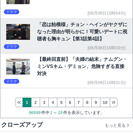
ドラマ
[08月08日15時54分]
「恋は飴模様」チョン・ヘインがヤクザに
なった理由が明らかに！可愛いデートに視
聴者も胸キュン【第3話第4話】
ドラマ
[08月08日15時33分]
【最終回直前】「夫婦の結末」ナムグン・
ミンVSキム・デミョン、危険すぎる直接
対決
ドラマ
[08月08日15時31分]
1
2
3
4
5
6
7
8
9
10
96599
件中
1
～
15
件を表示しています。
クローズアップ
もっと見る