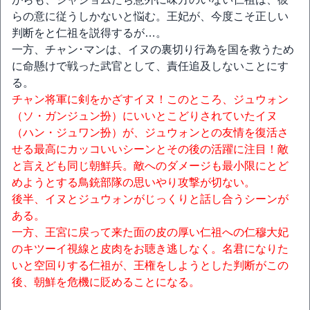
らの意に従うしかないと悩む。王妃が、今度こそ正しい
判断をと仁祖を説得するが…。
一方、チャン･マンは、イヌの裏切り行為を国を救うため
に命懸けで戦った武官として、責任追及しないことにす
る。
チャン将軍に剣をかざすイヌ！このところ、ジュウォン
（ソ・ガンジュン扮）にいいとこどりされていたイヌ
（ハン・ジュワン扮）が、ジュウォンとの友情を復活さ
せる最高にカッコいいシーンとその後の活躍に注目！敵
と言えども同じ朝鮮兵。敵へのダメージも最小限にとど
めようとする鳥銃部隊の思いやり攻撃が切ない。
後半、イヌとジュウォンがじっくりと話し合うシーンが
ある。
一方、王宮に戻って来た面の皮の厚い仁祖への仁穆大妃
のキツーイ視線と皮肉をお聴き逃しなく。名君になりた
いと空回りする仁祖が、王権をしようとした判断がこの
後、朝鮮を危機に貶めることになる。