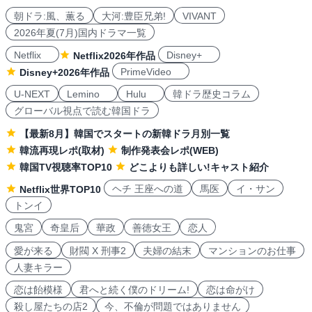
朝ドラ:風、薫る
大河:豊臣兄弟!
VIVANT
2026年夏(7月)国内ドラマ一覧
Netflix
Disney+
Netflix2026年作品
PrimeVideo
Disney+2026年作品
U-NEXT
Lemino
Hulu
韓ドラ歴史コラム
グローバル視点で読む韓国ドラ
【最新8月】韓国でスタートの新韓ドラ月別一覧
韓流再現レポ(取材)
制作発表会レポ(WEB)
韓国TV視聴率TOP10
どこよりも詳しい!キャスト紹介
ヘチ 王座への道
馬医
イ・サン
Netflix世界TOP10
トンイ
鬼宮
奇皇后
華政
善徳女王
恋人
愛が来る
財閥 X 刑事2
夫婦の結末
マンションのお仕事
人妻キラー
恋は飴模様
君へと続く僕のドリーム!
恋は命がけ
殺し屋たちの店2
今、不倫が問題ではありません