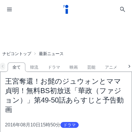
ナビコントップ
最新ニュース
全て
韓流
ドラマ
映画
芸能
アニメ
音
王宮奪還！お髭のジュウォンとママ
貞明！無料BS初放送「華政（ファジ
ョン）」第49-50話あらすじと予告動
画
2016年08月10日15時50分
ドラマ