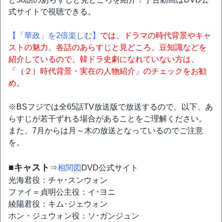
式サイトで視聴できる。
【「華政」を2倍楽しむ】
では、ドラマの時代背景やキャ
ストの魅力、各話のあらすじと見どころ、豆知識などを
紹介しているので、韓ドラ史劇になれていない方は、
「（２）時代背景・実在の人物紹介」のチェックをお勧
め。
※BSフジでは全65話TV放送版で放送するので、以下、あ
らすじが若干ずれる場合があることをご理解ください。
また、7月からは月～木の放送となっているのでご注意
を。
■キャスト
⇒
相関図
DVD公式サイト
光海君役：チャ･スンウォン
ファイ＝貞明公主役：イ･ヨニ
綾陽君役：キム･ジェウォン
ホン・ジュウォン役：ソ･ガンジュン