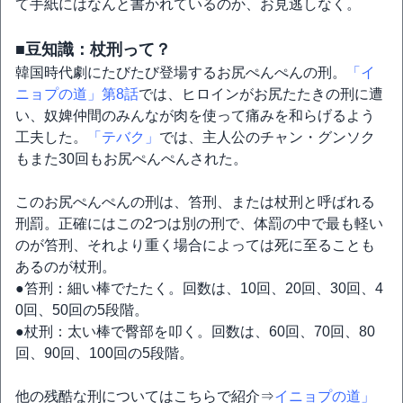
て手紙にはなんと書かれているのか、お見逃しなく。
■豆知識：杖刑って？
韓国時代劇にたびたび登場するお尻ぺんぺんの刑。
「イ
ニョプの道」第8話
では、ヒロインがお尻たたきの刑に遭
い、奴婢仲間のみんなが肉を使って痛みを和らげるよう
工夫した。
「テバク」
では、主人公のチャン・グンソク
もまた30回もお尻ぺんぺんされた。
このお尻ぺんぺんの刑は、笞刑、または杖刑と呼ばれる
刑罰。正確にはこの2つは別の刑で、体罰の中で最も軽い
のが笞刑、それより重く場合によっては死に至ることも
あるのが杖刑。
●笞刑：細い棒でたたく。回数は、10回、20回、30回、4
0回、50回の5段階。
●杖刑：太い棒で臀部を叩く。回数は、60回、70回、80
回、90回、100回の5段階。
他の残酷な刑についてはこちらで紹介⇒
イニョプの道」