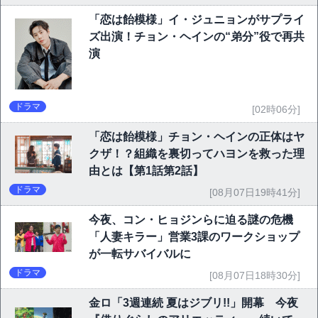
「恋は飴模様」イ・ジュニョンがサプライ
ズ出演！チョン・ヘインの“弟分”役で再共
演
ドラマ
[02時06分]
「恋は飴模様」チョン・ヘインの正体はヤ
クザ！？組織を裏切ってハヨンを救った理
由とは【第1話第2話】
ドラマ
[08月07日19時41分]
今夜、コン・ヒョジンらに迫る謎の危機
「人妻キラー」営業3課のワークショップ
が一転サバイバルに
ドラマ
[08月07日18時30分]
金ロ「3週連続 夏はジブリ!!」開幕 今夜