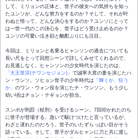
して、ミリョンの正体と、世子の彼女への気持ちを知っ
たユンソが、どんな努力をするのか？そして、それが叶
わぬと悟って、どんな決心をするのか？ユンソにとって
は一世一代のこの決心を、世子はどう受け止めるのか？
ユンソの可愛い泣き顔と酩酊ぶりにも注目。
今回は、ミリョンと名乗るヒャンソンの過去についても
長い尺をとって回想シーンで詳しくみせてくれるので、
お見逃しなく。ヒャンソンの少女時代を演じたのは、
「大王世宗(テワンセジョン)」
で誠寧大君の妻を演じたハ
ン・ウンソ。ソヒョン世子の少年時代は
「輝くか、狂う
か」
のワン・ウォン役を演じたチ・ウンソン。もう少し
幼い頃はチョン・テギョンが担当。
スンポが刑罰（杖刑）を受けるシーン。7回叩かれたのち
に世子が登場する。急いで駆けつけたと言っているが、
わざと遅れたのだろう。世子のいたずらっぽい目がそう
語っている。そして、世子がダルヒャンに刀と共に渡し