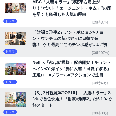
MBC「人妻キラー」視聴率右肩上が
り！“ポスト「エージェント・キム」”の座
を早くも確保した人気の理由
ドラマ
[09時37分]
「財閥 x 刑事2」アン・ボヒョン×チョ
ン・ウンチェの新バディに日韓で反
響！“ケミ最高”“このテンポ感がいい”初回
6.1％で好発進
ドラマ
[09時07分]
Netflix「恋は飴模様」配信開始！チョン・
ヘインの“爆イケ”姿に反響「可愛すぎる」
王道ロコ×ノワール×アクションで注目
ドラマ
[08時40分]
【8月7日視聴率TOP10】「人妻キラー」8.
3％で首位快走！「財閥×刑事2」は6.1％で
好スタート
ドラマ
[08時00分]