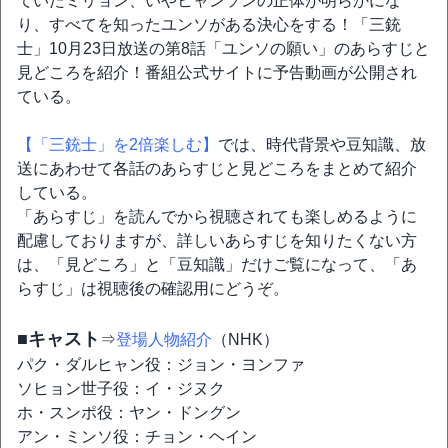
ていたミリョン、いやヒャンソンの正体が明らかにな
り、すべてを知ったユンソがある決心をする！「三銃
士」10月23日放送の第8話「ユンソの願い」のあらすじと
見どころを紹介！番組公式サイトに予告動画が公開され
ている。
【「三銃士」を2倍楽しむ】
では、時代背景や豆知識、放
送にあわせて各話のあらすじと見どころをまとめて紹介
している。
「あらすじ」を読んでから視聴されても楽しめるように
配慮しておりますが、詳しいあらすじを知りたくない方
は、「見どころ」と「豆知識」だけご覧になって、「あ
らすじ」は視聴後の確認用にどうぞ。
■キャスト
⇒
登場人物紹介
（NHK）
パク・ダルヒャン役：ジョン・ヨンファ
ソヒョン世子役：イ・ジヌク
ホ・スンポ役：ヤン・ドングン
アン・ミンソ役：チョン・ヘイン