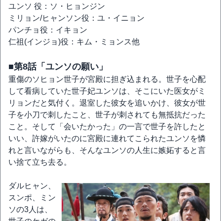
ユンソ 役：ソ・ヒョンジン
ミリョン/ヒャンソン役：ユ・イニョン
パンチョ役：イキョン
仁祖(インジョ)役：キム・ミョンス他
■第8話「ユンソの願い」
重傷のソヒョン世子が宮殿に担ぎ込まれる。世子を心配
して看病していた世子妃ユンソは、そこにいた医女がミ
リョンだと気付く。退室した彼女を追いかけ、彼女が世
子を小刀で刺したこと、世子が刺されても無抵抗だった
こと。そして「会いたかった」の一言で世子を許したと
いい、許嫁がいたのに宮殿に連れてこられたユンソを憐
れと言いながらも、そんなユンソの人生に嫉妬すると言
い捨て立ち去る。
ダルヒャン、
スンポ、ミン
ソの3人は、