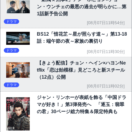
ン・ウンチェの最悪の過去が明らかに…第
1話新予告公開
ドラマ
[08月07日11時54分]
BS12「惜花芷～星が照らす道～」第13-18
話：端午節の夜～家族の裏切り
ドラマ
[08月07日11時30分]
【きょう配信】チョン・ヘイン×ハヨンNe
tflix「恋は飴模様」見どころと新スチール
（12点）公開
ドラマ
[08月07日11時02分]
ジャン・リンホーが表紙を飾る「中国ドラ
マが好き！」第3弾発売へ 「逐玉：翡翠
の君」30ページ総力特集＆限定特典も