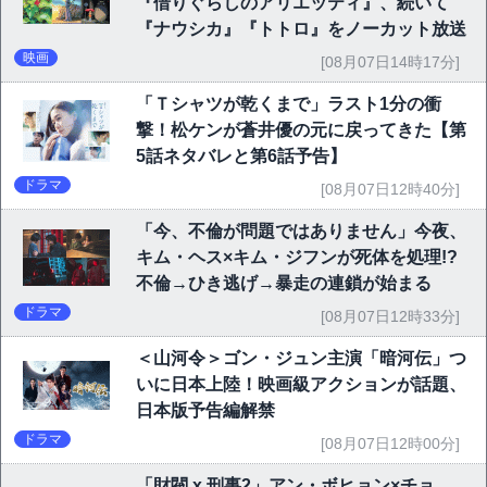
『借りぐらしのアリエッティ』、続いて
『ナウシカ』『トトロ』をノーカット放送
映画
[08月07日14時17分]
「Ｔシャツが乾くまで」ラスト1分の衝
撃！松ケンが蒼井優の元に戻ってきた【第
5話ネタバレと第6話予告】
ドラマ
[08月07日12時40分]
「今、不倫が問題ではありません」今夜、
キム・ヘス×キム・ジフンが死体を処理!?
不倫→ひき逃げ→暴走の連鎖が始まる
ドラマ
[08月07日12時33分]
＜山河令＞ゴン・ジュン主演「暗河伝」つ
いに日本上陸！映画級アクションが話題、
日本版予告編解禁
ドラマ
[08月07日12時00分]
「財閥 x 刑事2」アン・ボヒョン×チョ