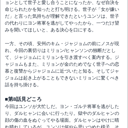
ョンとして世子と愛し合うことになったか、なぜ自決を
命じられたかを知ったと打ち明ける。世子が「女が嫌い
だ」と言った気持ちが理解できたというユンソは、世子
の代わりにヨン将軍を逃がしてやったから、一つだけ望
みを聞いてほしいと、ある決心を口にする。
一方、その頃、安州のキム・ジャジョムの前にノスが現
れ、今回の裏切りはミリョン/ヒャンソンの独断だとし
て、ジャジョムにミリョンを引き渡すべく案内する。ジ
ャジョムもまた、ミリョンが金のためでなく世子への恋
慕と復讐からジャジョムに近づいたと知る。そしてジャ
ジョムは起き上がることもできないミリョンに驚くべき
話を持ち掛ける。
■第8話見どころ
今回はユンソが大忙しだ。ヨン・ゴルテ将軍を逃がした
り、ダルヒャンに会いに行ったり。獄中のダルヒャンの
顔の傷の血をぬぐってやる場面。ダルヒャンはやけに晴
れ晴れしているが、ユンソは何やら思いつめた様子。そ