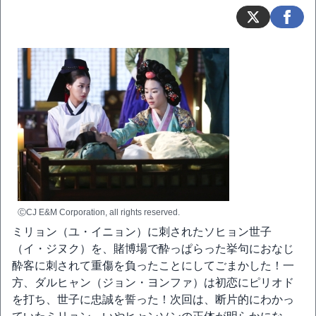
ⒸCJ E&M Corporation, all rights reserved.
ミリョン（ユ・イニョン）に刺されたソヒョン世子
（イ・ジヌク）を、賭博場で酔っぱらった挙句におなじ
酔客に刺されて重傷を負ったことにしてごまかした！一
方、ダルヒャン（ジョン・ヨンファ）は初恋にピリオド
を打ち、世子に忠誠を誓った！次回は、断片的にわかっ