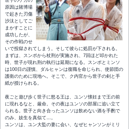
世子のケガの
原因は賭博場
で起きた刃傷
沙汰としてご
まかすことに
成功したが、
その作戦のせ
いで投獄されてしまう。そして彼らに処罰が下される。
まずは、スンポから杖刑が実施され、7回ほど叩かれた
時、世子が現れ刑の執行は延期になる。スンポとミンソ
は100日の謹慎、ダルヒャンは復職を命じられ、使節団の
護衛のために現地へ。そこで、ク内官から世子の剣と手
紙が授けられる。
夜ごと遊び歩く世子に怒る王は、ユンソ懐妊まで王の前
に現れるなと、厳命。その夜はユンソの部屋に追い立て
られる。世子と向き合ったユンソは飲めない酒を手酌で
のみ、妓生を真似て…。
ユンソは、ユン大監の妻に会い、なぜヒャンソンがミリ