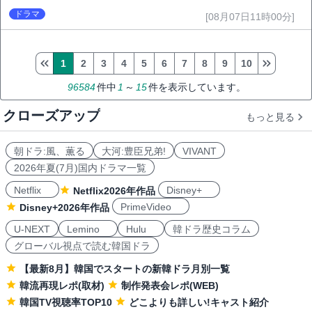
ドラマ
[08月07日11時00分]
1
2
3
4
5
6
7
8
9
10
96584
件中
1
～
15
件を表示しています。
クローズアップ
もっと見る
朝ドラ:風、薫る
大河:豊臣兄弟!
VIVANT
2026年夏(7月)国内ドラマ一覧
Netflix
Disney+
Netflix2026年作品
PrimeVideo
Disney+2026年作品
U-NEXT
Lemino
Hulu
韓ドラ歴史コラム
グローバル視点で読む韓国ドラ
【最新8月】韓国でスタートの新韓ドラ月別一覧
韓流再現レポ(取材)
制作発表会レポ(WEB)
韓国TV視聴率TOP10
どこよりも詳しい!キャスト紹介