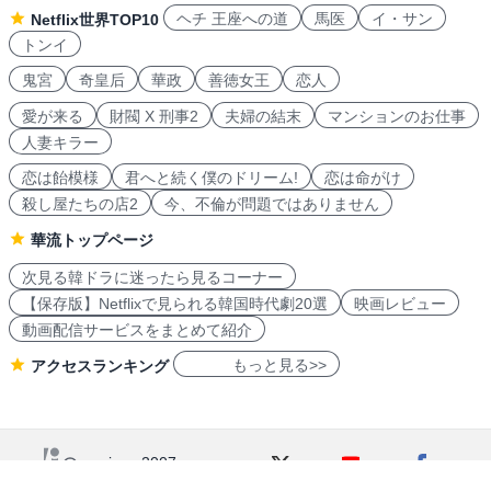
ヘチ 王座への道
馬医
イ・サン
Netflix世界TOP10
トンイ
鬼宮
奇皇后
華政
善徳女王
恋人
愛が来る
財閥 X 刑事2
夫婦の結末
マンションのお仕事
人妻キラー
恋は飴模様
君へと続く僕のドリーム!
恋は命がけ
殺し屋たちの店2
今、不倫が問題ではありません
華流トップページ
次見る韓ドラに迷ったら見るコーナー
【保存版】Netflixで見られる韓国時代劇20選
映画レビュー
動画配信サービスをまとめて紹介
もっと見る>>
アクセスランキング
navicon 2007