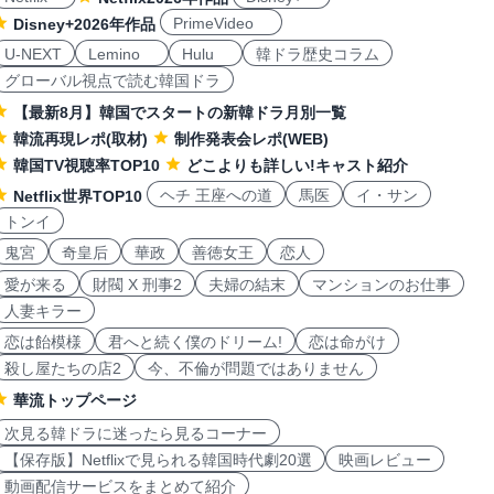
PrimeVideo
Disney+2026年作品
U-NEXT
Lemino
Hulu
韓ドラ歴史コラム
グローバル視点で読む韓国ドラ
【最新8月】韓国でスタートの新韓ドラ月別一覧
韓流再現レポ(取材)
制作発表会レポ(WEB)
韓国TV視聴率TOP10
どこよりも詳しい!キャスト紹介
ヘチ 王座への道
馬医
イ・サン
Netflix世界TOP10
トンイ
鬼宮
奇皇后
華政
善徳女王
恋人
愛が来る
財閥 X 刑事2
夫婦の結末
マンションのお仕事
人妻キラー
恋は飴模様
君へと続く僕のドリーム!
恋は命がけ
殺し屋たちの店2
今、不倫が問題ではありません
華流トップページ
次見る韓ドラに迷ったら見るコーナー
【保存版】Netflixで見られる韓国時代劇20選
映画レビュー
動画配信サービスをまとめて紹介