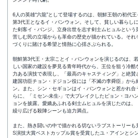
6人の英雄“六龍”として登場するのは、朝鮮王朝の初代
第3代王となるイ・バンウォン。そして、貧しい暮らし
た剣客イ・バンジ、立身出世を志す剣士ムヒュルという
苦しむ民の立場からも革命の歴史が描かれている。それ
づくりに賭ける希望と情熱に心揺さぶられる。
朝鮮第3代王・太宗ことイ・バンウォンを演じるのは、
しい国家の建設を夢見る青年時代から、王位を狙う冷酷
力ある演技で表現し、「最高のキャスティング」と絶賛
建国功臣チョン・ドジョン役には「不滅の李舜臣」から
ン。また、シン・セギョンはイ・バンウォンと惹かれ合
らに、「ミセン-未生-」で大ブレイクしたピョン・ヨハ
ョンを披露。愛嬌あふれる剣士ムヒュルを演じたのは、
繰り広げる殺陣シーンも迫力満点。
また、熱き闘いの中で描かれる切ないラブストーリーも
S演技大賞ベストカップル賞を受賞したユ・アインとシ