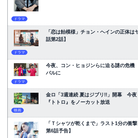
ドラマ
「恋は飴模様」チョン・ヘインの正体は
話第2話】
ドラマ
今夜、コン・ヒョジンらに迫る謎の危機
バルに
ドラマ
金ロ「3週連続 夏はジブリ!!」開幕 
『トトロ』をノーカット放送
映画
「Ｔシャツが乾くまで」ラスト1分の衝撃
第6話予告】