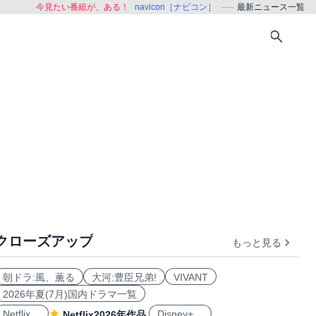
今見たい番組が、ある！
navicon［ナビコン］
最新ニュース一覧
クローズアップ
もっと見る
朝ドラ:風、薫る
大河:豊臣兄弟!
VIVANT
2026年夏(7月)国内ドラマ一覧
Netflix
Disney+
Netflix2026年作品