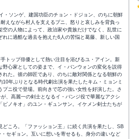
王イ・ソンゲ、建国功臣のチョン・ドジョン、のちに朝鮮
に耐えながら村人を支えるプニ、怒りと哀しみを背負っ
架空の人物によって、政治家や貴族だけでなく、乱世に
ぞれに過酷な過去を抱えた6人の苦悩と葛藤、新しい国
若手トップ俳優として熱い注目を浴びるユ・アイン。新
な野心家としての姿まで、イ・バンウォンの変化を説得
された。彼の師匠であり、のちに敵対関係となる朝鮮の
約10年ぶりとなる時代劇出演を果たしたキム・ミョンミ
うプニ役で登場。前向きで芯の強い女性を好演した。さ
ンが、高麗一の剣士となるイ・バンジ役で華麗なアクシ
「ピノキオ」のユン・ギュンサン。イケメン剣士たちが
見どころ。「ファッション王」に続く共演を果たし、SB
ン・セギョン。互いに想いを寄せるも、身分の違いなど