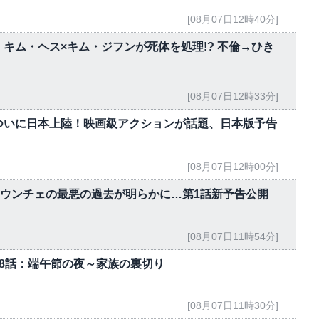
[08月07日12時40分]
キム・ヘス×キム・ジフンが死体を処理!? 不倫→ひき
[08月07日12時33分]
ついに日本上陸！映画級アクションが話題、日本版予告
[08月07日12時00分]
・ウンチェの最悪の過去が明らかに…第1話新予告公開
[08月07日11時54分]
-18話：端午節の夜～家族の裏切り
[08月07日11時30分]