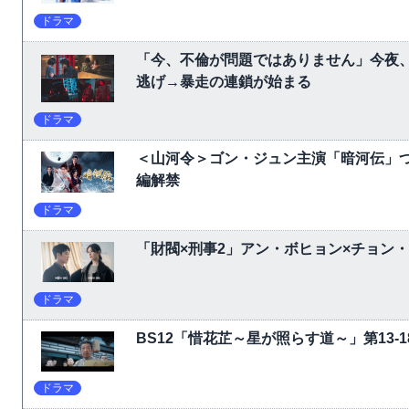
ドラマ
「今、不倫が問題ではありません」今夜、
逃げ→暴走の連鎖が始まる
ドラマ
＜山河令＞ゴン・ジュン主演「暗河伝」
編解禁
ドラマ
「財閥×刑事2」アン・ボヒョン×チョン
ドラマ
BS12「惜花芷～星が照らす道～」第13
ドラマ