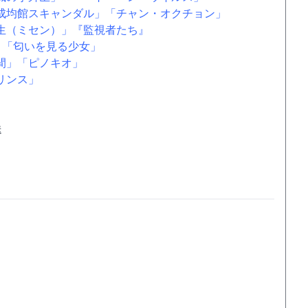
成均館スキャンダル」
「チャン・オクチョン」
生（ミセン）」
『監視者たち』
」
「匂いを見る少女」
間」
「ピノキオ」
リンス」
送