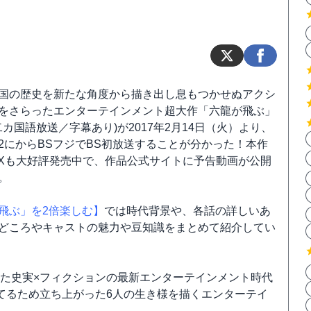
国の歴史を新たな角度から描き出し息もつかせぬアクシ
をさらったエンターテインメント超大作「六龍が飛ぶ」
二カ国語放送／字幕あり)が2017年2月14日（火）より、
2にからBSフジでBS初放送することが分かった！本作
BOXも大好評発売中で、作品公式サイトに予告動画が公開
。
飛ぶ」を2倍楽しむ】
では時代背景や、各話の詳しいあ
どころやキャストの魅力や豆知識をまとめて紹介してい
された史実×フィクションの最新エンターテインメント時代
てるため立ち上がった6人の生き様を描くエンターテイ