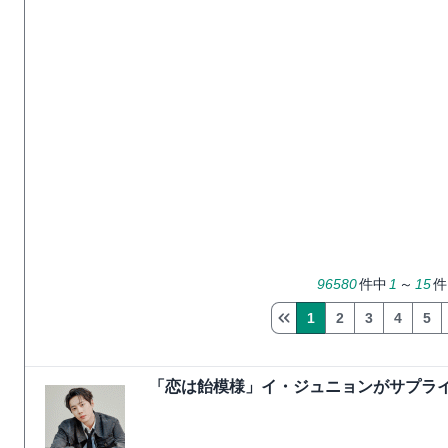
96580
件中
1
～
15
件
1
2
3
4
5
「恋は飴模様」イ・ジュニョンがサプライ