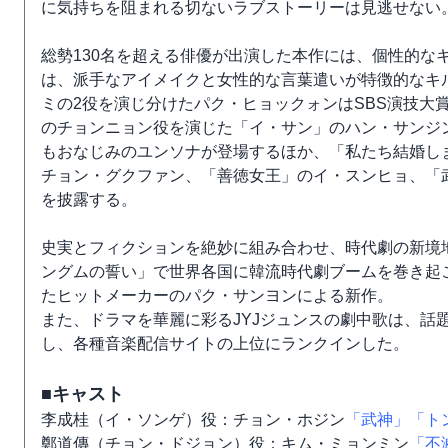
に気持ちを阻まれる切ないラブストーリーは見逃せない
総勢130名を超える俳優が出演した本作には、個性的な
は、派手なアイメイクと女性的な言葉遣いが特徴的なキ
ミの2役を演じ分けたパク・ヒョックォンはSBS演技大
のチョンニョン役を演じた「イ・サン」のハン・サンジ
もおなじみのユンソナが登場するほか、「私たち結婚し
チョン・グクファン、「善徳女王」のイ・スンヒョ、「
を披露する。
史実とフィクションを絶妙に組み合わせ、時代劇の新境
ングムの誓い」で世界各国に韓流時代劇ブームを巻き起こ
たヒットメーカーのパク・サンヨンによる新作。
また、ドラマを華麗に彩るJYJジュンスの劇中歌は、話
し、各種音楽配信サイトの上位にランクインした。
■キャスト
李成桂（イ・ソンゲ）役：チョン・ホジン
「武神」
「ト
鄭道傳（チョン・ドジョン）役：キム・ミョンミン
「不