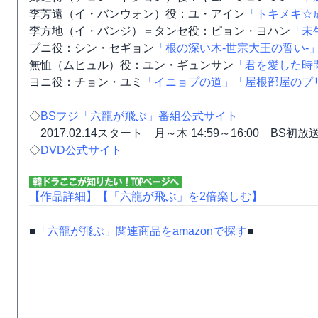
李芳遠（イ・バンウォン）役：ユ・アイン
「トキメキ☆
李方地（イ・バンジ）＝タンセ役：ピョン・ヨハン
「未
プニ役：シン・セギョン
「根の深い木-世宗大王の誓い-
無恤（ムヒュル）役：ユン・ギュンサン
「君を愛した時
ヨニ役：チョン・ユミ
「イニョプの道」
「屋根部屋のプ
◇
BSフジ「六龍が飛ぶ」番組公式サイト
2017.02.14スタート 月～木 14:59～16:00 BS初放
◇
DVD公式サイト
【作品詳細】
【「六龍が飛ぶ」を2倍楽しむ】
■
「六龍が飛ぶ」関連商品をamazonで探す
■