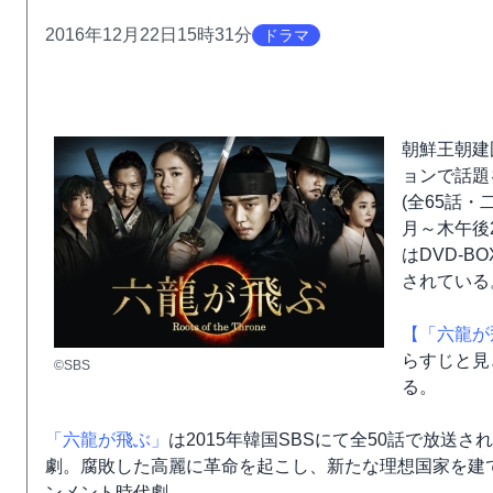
2016年12月22日15時31分
ドラマ
朝鮮王朝建
ョンで話題
(全65話・
月～木午後
はDVD-
されている
【「六龍が
らすじと見
©SBS
る。
「六龍が飛ぶ」
は2015年韓国SBSにて全50話で放送
劇。腐敗した高麗に革命を起こし、新たな理想国家を建
ンメント時代劇。