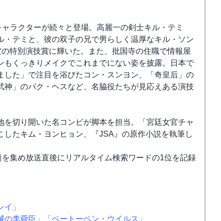
。
キャラクターが続々と登場。高麗一の剣士キル・テミ
ル・テミと、彼の双子の兄で男らしく温厚なキル・ソン
賞の特別演技賞に輝いた。また、批国寺の住職で情報屋
ンもくっきりメイクでこれまでにない姿を披露。日本で
ました」で注目を浴びたコン・スンヨン、「奇皇后」の
武神」のパク・ヘスなど、名脇役たちが見応えある演技
地を切り開いた名コンビが脚本を担当。「宮廷女官チャ
したキム・ヨンヒョン、『JSA』の原作小説を執筆し
題を集め放送直後にリアルタイム検索ワードの1位を記録
ンイ」
滅の李舜臣」
「ベートーベン・ウイルス」