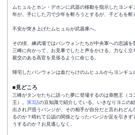
ムヒュルとホン・デホンに武器の移動を指示したヨンギ
年が。手にした刀で少年を斬ろうとするが、子どもを斬
不安が突き上げたムヒュルが武器庫へ。
その頃、練武場ではバンウォンたちが中央軍への忠誠を
三峰に向かって、お見事でしたと声をかける。力なく立
親交のある高官を見張るように命じる。
帰宅したバンウォンは血だらけのムヒュルからヨンギュ
■見どころ
三峰がタンセたちに語った夢に登場するのは恭愍王（コ
王）。
第3話
の豆知識で紹介している。いきなりヨニの
出され戸惑うバンジが、その相手が自分だと言われどん
るのか？晴れて公認の関係となったバンジが足を引きず
うするのか？お見逃しなく。