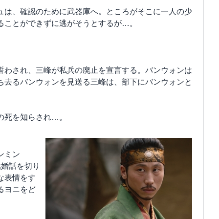
ュは、確認のために武器庫へ。ところがそこに一人の少
ることができずに逃がそうとするが…。
誓わされ、三峰が私兵の廃止を宣言する。バンウォンは
ち去るバンウォンを見送る三峰は、部下にバンウォンと
の死を知らされ…。
ンミン
結婚話を切り
な表情をす
るヨニをど