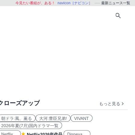
今見たい番組が、ある！
navicon［ナビコン］
最新ニュース一覧
クローズアップ
もっと見る
朝ドラ:風、薫る
大河:豊臣兄弟!
VIVANT
2026年夏(7月)国内ドラマ一覧
Netflix
Disney+
Netflix2026年作品