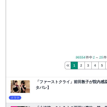
96554
件中
1
～
15
件
1
2
3
4
5
「ファーストクライ」前田敦子が院内感
タバレ】
ドラマ