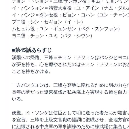
チョン・ドジョン＝三峰/サンボン役：キム・ミョンミン
イ・バンウォン＝靖安大君役：ユ・アイン（ナム・ダル
イ・バンジ＝タンセ役：ピョン・ヨハン（ユン・チャン
プニ役：シン・セギョン（イ・レ）
ムヒュル役：ユン・ギュンサン（ペク・スンファン）
ヨニ役：チョン・ユミ（パク・シウン）
■第45話あらすじ
漢陽への帰路、三峰＝チョン・ドジョンはバンジとヨニ
が夢を持ち、心を癒やされたのはチョン・ドジョンのお
ことを持ちかける。
一方バンウォンは、三峰を窮地に陥れるために明の力を
長年の夢だった遼東征伐と私兵廃止を実現する策を自力
いる。
便殿。イ・ソンゲは使臣として明に送った者たちが殺害
を宣言。三峰を上級文官職の提調に復職させ、全地方官
に組織される中央軍の軍事訓練のために練武場に集合し