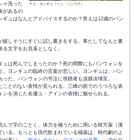
シャ洗った
チョ・ヨンギュ（ミン・ソンウク）
味があるの
ンギュはなんとアドバイスするのか？答えは12歳のバン
が嬉しそうにすぐに試し書きをする。果たしてなんと書
映る文字をお見落としなく。
ギュは死んでしまったのか？死の間際にもバンウォンを
う。ヨンギュの臨終の言葉が悲しい。ヨンギュは、バン
あった。バンウォンの号泣に視聴者も涙腺決壊至。
たことのない表情が見られる。三峰の前でのうつろな表
ォンを演じた名優ユ・アインの表情に魅せられる。
読んで字のごとく、体力を補うために用いる韓方薬（漢
ている。もっとも現代飲まれている補薬は、時代劇のよ
のが多い。
「抱きしめたい～ロマンスが必要～」
でヒロ