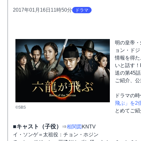
2017年01月16日11時50分
ドラマ
明の皇帝・
ョン・ドジ
情報を得た
いと話す！
送の第45
ご紹介、公
ドラマの時
飛ぶ」を2
©SBS
とめてご紹
■キャスト（子役）
⇒
相関図
KNTV
イ・ソンゲ＝太祖役：チョン・ホジン