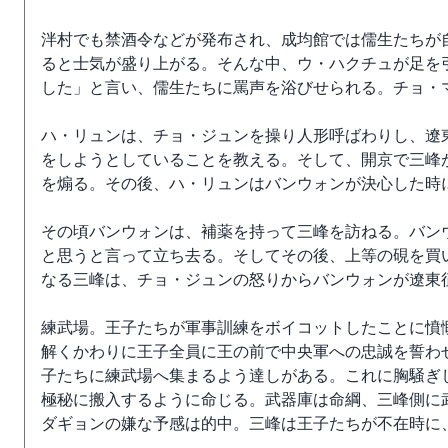
泮村でも禁酒令などが発布され、成均館では儒生たちが
ると士気が盛り上がる。そんな中、ウ・ハクチュが足を
した」と言い、儒生たちに罵声を浴びせられる。チョ・
ハ・リュンは、チョ・ジュンを操り人形呼ばわりし、遼
をしようとしていることを教える。そして、開京で三峰
を煽る。その後、ハ・リュンはバンウォンが決心した時
その頃バンウォンは、補薬を持って三峰を訪ねる。バン
と思うと言って立ち去る。そしてその後、上等の硯を買
なる三峰は、チョ・ジュンの怒りからバンウォンが遼東
練武場。王子たちが軍事訓練をボイコットしたことに憤
解くかわりに王子全員に王の前で中央軍への忠誠を誓わ
子たちに練武場へ集まるよう達しがある。これに胸騒ぎ
極秘に搬入するように命じる。武器庫は命綱、三峰側に
ダギョンの嫌な予感は的中。三峰は王子たちが不在時に