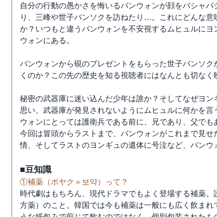
自分の行動の愚かさを悔いるバンウォンが顔をバシャバ
り、三峰や世子バンソクを訪ねたり…。これにどんな意
か？いつもと違うバンウォンを不安視するムヒュルにヨ
ウォンにある。
バンウォンから硯のプレゼントをもらった世子バンソク
くのか？この先の歴史を知る視聴者にはなんとも切なく
秘密の武器庫に迷い込んだ少年は誰か？そしてなぜヨン
思い、武器庫が発見されないようにムヒュルに何かを言
ウォンにとっては護衛兵である前に、兄であり、父でも
今回は冒頭からラストまで、バンウォンがこれまで見せ
情、そしてラストのヨンギュの遺体に号泣など、バンウ
■豆知識
①補薬（ポヤク＝보약）って？
時代劇はもちろん、現代ドラマでもよく登場する補薬。
方薬）のこと。韓国では今も補薬は一般にも広く飲まれ
うな紙包みで煎じて飲むのではなく、個別包装されたも