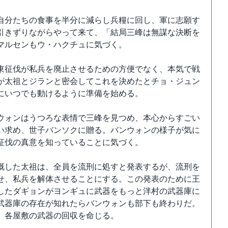
自分たちの食事を半分に減らし兵糧に回し、軍に志願す
引きずりながらやって来て、「結局三峰は無謀な決断を
マルセンもウ・ハクチュに気づく。
東征伐が私兵を廃止させるための方便でなく、本気で戦
が太祖とジランと密会してこれを決めたとチョ・ジュン
にいつでも動けるように準備を始める。
ウォンはうつろな表情で三峰を見つめ、本心からすごい
い求め、世子バンソクに贈る。バンウォンの様子が気に
征伐の真意を知っていることに気づく。
慨した太祖は、全員を流刑に処すと発表するが、流刑を
せ、私兵を解体させることにする。この発表のために王
したダギョンがヨンギュに武器をもっと泮村の武器庫に
武器庫の存在が知れたらバンウォンも部下も終わりだ。
、各屋敷の武器の回収を命じる。