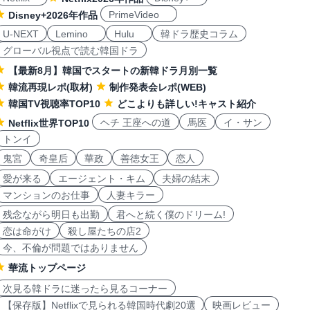
PrimeVideo
Disney+2026年作品
U-NEXT
Lemino
Hulu
韓ドラ歴史コラム
グローバル視点で読む韓国ドラ
【最新8月】韓国でスタートの新韓ドラ月別一覧
韓流再現レポ(取材)
制作発表会レポ(WEB)
韓国TV視聴率TOP10
どこよりも詳しい!キャスト紹介
ヘチ 王座への道
馬医
イ・サン
Netflix世界TOP10
トンイ
鬼宮
奇皇后
華政
善徳女王
恋人
愛が来る
エージェント・キム
夫婦の結末
マンションのお仕事
人妻キラー
残念ながら明日も出勤
君へと続く僕のドリーム!
恋は命がけ
殺し屋たちの店2
今、不倫が問題ではありません
華流トップページ
次見る韓ドラに迷ったら見るコーナー
【保存版】Netflixで見られる韓国時代劇20選
映画レビュー