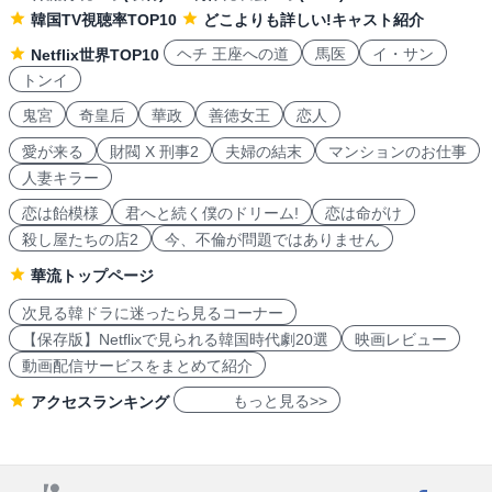
韓国TV視聴率TOP10
どこよりも詳しい!キャスト紹介
ヘチ 王座への道
馬医
イ・サン
Netflix世界TOP10
トンイ
鬼宮
奇皇后
華政
善徳女王
恋人
愛が来る
財閥 X 刑事2
夫婦の結末
マンションのお仕事
人妻キラー
恋は飴模様
君へと続く僕のドリーム!
恋は命がけ
殺し屋たちの店2
今、不倫が問題ではありません
華流トップページ
次見る韓ドラに迷ったら見るコーナー
【保存版】Netflixで見られる韓国時代劇20選
映画レビュー
動画配信サービスをまとめて紹介
もっと見る>>
アクセスランキング