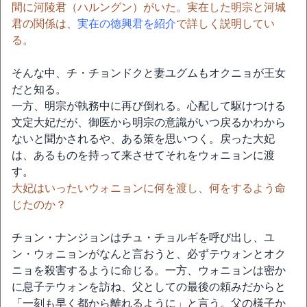
間に河陵君（ハルングン）がいた。実在した明宗と河城
君の関係は、
実在の徳興君を紹介
で詳しく説明してい
る。
そんな中、チ・チョンドクと妻ユグムもオクニョが王女
だと知る。
一方、明宗が執務中に再び倒れる。心配して駆けつける
文定大妃だが、御医から明宗の意識がいつ戻るかわから
ないと聞かされるや、ある策を思いつく。戻った大妃
は、あるものを持って来させてそれをウォニョンに渡
す。
大妃はいったいウォニョンに何を渡し、何をするよう命
じたのか？
チョン・ナンジョンはチュ・チョルギを呼び出し、ユ
ン・ウォニョンがなんと言おうと、必ずテウォンとオク
ニョを殺害するように命じる。一方、ウォニョンは密か
に息子テウォンを訪ね、父としての最後の頼みだからと
「一刻も早く都から離れるように」と言う。父の様子か