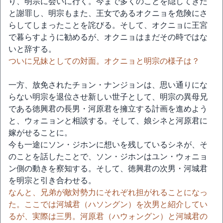
り、明宗に会いに行く。今まで多くのことを隠してきた
と謝罪し、明宗もまた、王女であるオクニョを危険にさ
らしてしまったことを詫びる。そして、オクニョに王宮
で暮らすように勧めるが、オクニョはまだその時ではな
いと辞する。
ついに兄妹としての対面。オクニョと明宗の様子は？
一方、放免されたチョン・ナンジョンは、思い通りにな
らない明宗を退位させ新しい世子として、明宗の異母兄
である徳興君の長男・河原君を擁立する計画を進めよう
と、ウォニョンと相談する。そして、娘シネと河原君に
嫁がせることに。
今も一途にソン・ジホンに想いを残しているシネが、そ
のことを話したことで、ソン・ジホンはユン・ウォニョ
ン側の動きを察知する。そして、徳興君の次男・河城君
を明宗と引き合わせる。
なんと、兄弟が敵対勢力にそれぞれ担がれることになっ
た。ここでは河城君（ハソングン）を次男と紹介してい
るが、実際は三男。河原君（ハウォングン）と河城君の