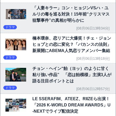
「人妻キラー」コン・ヒョジンVSハ・ユ
ルリの毒を巡る対決！15年前“クリスマス
狙撃事件”の真相が明らかに
ドラマ
[08月06日13時34分]
橋本環奈、恋リアに大爆笑！チェ・ジョン
ヒョプとの恋に変化？「バカンスの法則」
新展開にABEMA人気恋リアメンバー集結
ドラマ
[08月06日13時18分]
チョン・ヘイン“飴（ヨッ）のように甘く
粘り強い作品” 「恋は飴模様」主演3人が
語る注目ポイントとは
ドラマ
[08月06日12時57分]
LE SSERAFIM、ATEEZ、RIIZEら出演！
「2026 K-WORLD DREAM AWARDS」U
-NEXTでライブ配信決定