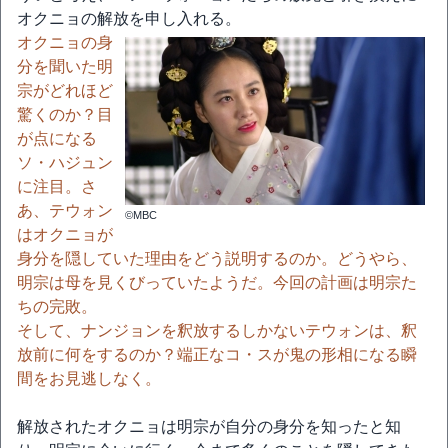
オクニョの解放を申し入れる。
オクニョの身
分を聞いた明
宗がどれほど
驚くのか？目
が点になる
ソ・ハジュン
に注目。さ
あ、テウォン
©MBC
はオクニョが
身分を隠していた理由をどう説明するのか。どうやら、
明宗は母を見くびっていたようだ。今回の計画は明宗た
ちの完敗。
そして、ナンジョンを釈放するしかないテウォンは、釈
放前に何をするのか？端正なコ・スが鬼の形相になる瞬
間をお見逃しなく。
解放されたオクニョは明宗が自分の身分を知ったと知