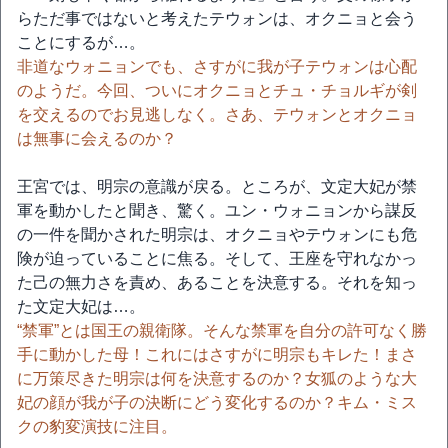
らただ事ではないと考えたテウォンは、オクニョと会う
ことにするが…。
非道なウォニョンでも、さすがに我が子テウォンは心配
のようだ。今回、ついにオクニョとチュ・チョルギが剣
を交えるのでお見逃しなく。さあ、テウォンとオクニョ
は無事に会えるのか？
王宮では、明宗の意識が戻る。ところが、文定大妃が禁
軍を動かしたと聞き、驚く。ユン・ウォニョンから謀反
の一件を聞かされた明宗は、オクニョやテウォンにも危
険が迫っていることに焦る。そして、王座を守れなかっ
た己の無力さを責め、あることを決意する。それを知っ
た文定大妃は…。
“禁軍”とは国王の親衛隊。そんな禁軍を自分の許可なく勝
手に動かした母！これにはさすがに明宗もキレた！まさ
に万策尽きた明宗は何を決意するのか？女狐のような大
妃の顔が我が子の決断にどう変化するのか？キム・ミス
クの豹変演技に注目。