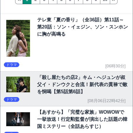
テレ東「夏の香り」（全36話）第11話～
第20話：ソン・イェジン、ソン・スンホン
に胸が高鳴る
ドラマ
[06時30分]
「殺し屋たちの店2」キム・へジュンが叔
父イ・ドンウクと合流！新代表の貫禄で敵
を恫喝【第5話第6話】
ドラマ
[08月06日22時42分]
【あすから】「完璧な家族」WOWOWで
一挙放送！行定勲監督が演出した話題の韓
国ミステリー（全話あらすじ）