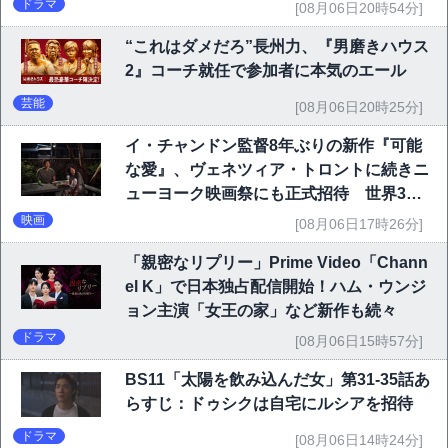
ドラマ
[08月06日20時54分]
“これはダメだろ”長州力、『男磨きハウス
2』コーチ就任で参加者に本気のエール
芸能
[08月06日20時25分]
イ・チャンドン監督8年ぶりの新作『可能
な愛』、ヴェネツィア・トロントに続きニ
ューヨーク映画祭にも正式招待 世界3大
映画祭で快挙｜Netflix映画
映画
[08月06日17時26分]
「親密なリプリー」Prime Video「Chann
el K」で日本独占配信開始！ハム・ウンジ
ョン主演「女王の家」など新作も続々
ドラマ
[08月06日15時57分]
BS11「太陽を飲み込んだ女」第31-35話あ
らすじ：ドゥシクは自宅にルシアを招待
ドラマ
[08月06日14時24分]