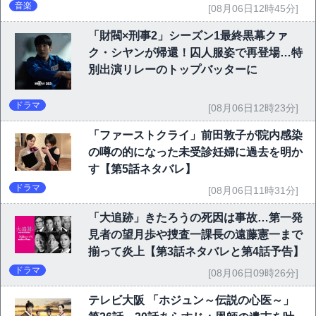
音楽
[08月06日12時45分]
「財閥×刑事2」シーズン1最終黒幕クァ
ク・シヤンが帰還！囚人服姿で再登場…特
別出演リレーのトップバッターに
ドラマ
[08月06日12時23分]
「ファーストクライ」前田敦子が院内感染
の噂の的になった未受診妊婦に過去を明か
す【第5話ネタバレ】
ドラマ
[08月06日11時31分]
「大追跡」きたろうの死因は事故…第一発
見者の望月歩や捜査一課長の遠藤憲一まで
揃って炎上【第3話ネタバレと第4話予告】
ドラマ
[08月06日09時26分]
テレビ大阪 「ホジュン～伝説の心医～」