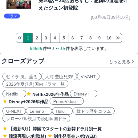
第26話～30話あらすじ：恩師の遺志を叶
えたジュン初登院
ドラマ
[08月06日09時10分]
1
2
3
4
5
6
7
8
9
10
96566
件中
1
～
15
件を表示しています。
クローズアップ
もっと見る
朝ドラ:風、薫る
大河:豊臣兄弟!
VIVANT
2026年夏(7月)国内ドラマ一覧
Netflix
Disney+
Netflix2026年作品
PrimeVideo
Disney+2026年作品
U-NEXT
Lemino
Hulu
韓ドラ歴史コラム
グローバル視点で読む韓国ドラ
【最新8月】韓国でスタートの新韓ドラ月別一覧
韓流再現レポ(取材)
制作発表会レポ(WEB)