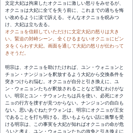
文定大妃は拘束したオクニョに激しい怒りをみせるが、
オクニョは大妃に全てを失う前に、これまでの過ちを悔
い改めるように涙で訴える。そんなオクニョを睨みつ
け、大妃は立ち去る。
オクニョを信頼していただけに文定大妃の怒りは大き
い。緊迫の対峙シーン。全くひるまないオクニョにビン
タをくらわす大妃。画面を通して大妃の怒りが伝わって
きそうだ。
明宗は、オクニョを助けたければ、ユン・ウォニョンと
チョン・ナンジョンを釈放するよう大妃から交換条件を
突きつけられ悩む。オクニョが自分と引き換えに、ユ
ン・ウォニョンたちが釈放されることなど望むわけがな
い。明宗とユン・テウォンたちは兵を使い、必死にオク
ニョの行方を捜すが見つからない。ナンジョンの自白も
ない。思いあぐねたテウォンは、明宗にオクニョが王女
であることを打ち明ける。思いもよらない話に衝撃を受
ける明宗は、この事実を大妃が知ればオクニョの命が危
ういと考え、ユン・ウォニョンたちの放免と引き換えに