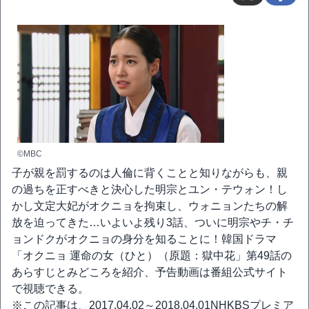
©MBC
子が親を罰するのは人倫に背くことと知りながらも、親
の過ちを正すべきと決心した明宗とユン・テウォン！し
かし文定大妃がオクニョを拘束し、ウォニョンたちの解
放を迫ってきた…いよいよ残り3話、ついに明宗やチ・チ
ョンドクがオクニョの身分を知ることに！韓国ドラマ
「オクニョ 運命の女（ひと）（原題：獄中花」第49話の
あらすじとみどころを紹介、予告動画は番組公式サイト
で視聴できる。
※この記事は、2017.04.02～2018.04.01NHKBSプレミア