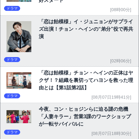
好スタート
ドラマ
[08時00分]
「恋は飴模様」イ・ジュニョンがサプライ
ズ出演！チョン・ヘインの“弟分”役で再共
演
ドラマ
[02時06分]
「恋は飴模様」チョン・ヘインの正体はヤ
クザ！？組織を裏切ってハヨンを救った理
由とは【第1話第2話】
ドラマ
[08月07日19時41分]
今夜、コン・ヒョジンらに迫る謎の危機
「人妻キラー」営業3課のワークショップ
が一転サバイバルに
ドラマ
[08月07日18時30分]