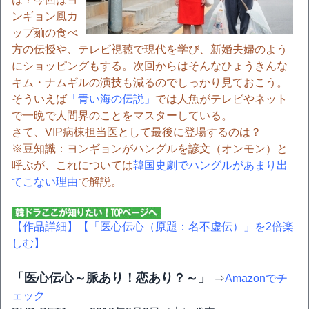
ンギョン風カ
ップ麺の食べ
方の伝授や、テレビ視聴で現代を学び、新婚夫婦のよう
にショッピングもする。次回からはそんなひょうきんな
キム・ナムギルの演技も減るのでしっかり見ておこう。
そういえば
「青い海の伝説」
では人魚がテレビやネット
で一晩で人間界のことをマスターしている。
さて、VIP病棟担当医として最後に登場するのは？
※豆知識：ヨンギョンがハングルを諺文（オンモン）と
呼ぶが、これについては
韓国史劇でハングルがあまり出
てこない理由
で解説。
【作品詳細】
【「医心伝心（原題：名不虚伝）」を2倍楽
しむ】
「医心伝心～脈あり！恋あり？～」
⇒
Amazonでチ
ェック