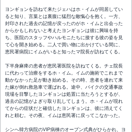
ヨンギョンを訪ねて来たジェハはホ・イムが同居してい
ると知り、言葉とは裏腹に猛烈な敵愾心を抱く。一方、
封印された過去の記憶が戻ったのがホ・イムと出会った
からかもしれないと考えたヨンギョンは彼に興味を持
ち、医院のスタッフやハルモニたちに接する彼の姿を見
て心を開き始める。二人で買い物に出かけている間に、
恵民署病院にイムがいると知ったマ院長が訪ねてくる。
下半身麻痺の患者が恵民署医院を訪ねてくる。チェ院長
に代わって治療をするホ・イム。イムの施術でこれまで
動かなかった足が動き始める。その時、患者を連れて来
た嫁が倒れ救急車で運ばれる。途中、バイクの交通事故
現場を目撃したヨンギョンは処置に当たろうとするが、
過去の記憶がよぎり取り乱してしまう。ホ・イムが現れ
てからの症状だと確信したヨンギョンは、彼に消えてく
れと頼む。その夜、イムは恵民署に戻ってこなかった。
シンへ韓方病院のVIP病棟のオープン式典がひらかれ、ヨ