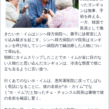
ったヨンギョ
ンは無事、手
術を終える。
一方、韓国で
医員として働
きたいホ・イムはシンへ韓方病院へ。勝手に診察室に入
り込み騒ぎを起こす。シンへ韓方病院のマ院長はヨンギ
ョンを呼び出してシンヘ病院内で鍼治療した人物につい
て尋ねる。
朝鮮にタイムスリップしたことでホ・イムが金に目のな
い人物だと思い込んだヨンギョンは、冷淡な態度で彼に
立ち去るように言い放つ。
行くあてのないホ・イムは、恵民署医院に戻ってしばら
く世話になることに。彼の名前が“ホ・ガイム”でな
く“ホ・イム”だと知ったチェ・チョンスル院長は書物で彼
の名前を確認し驚く。