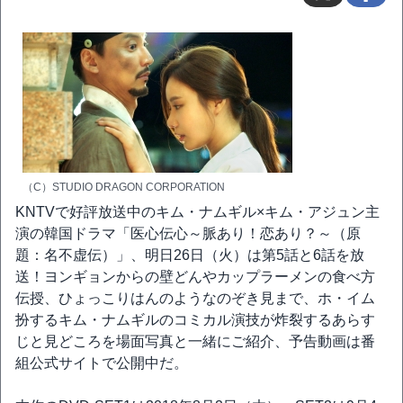
（C）STUDIO DRAGON CORPORATION
KNTVで好評放送中のキム・ナムギル×キム・アジュン主
演の韓国ドラマ「医心伝心～脈あり！恋あり？～（原
題：名不虚伝）」、明日26日（火）は第5話と6話を放
送！ヨンギョンからの壁どんやカップラーメンの食べ方
伝授、ひょっこりはんのようなのぞき見まで、ホ・イム
扮するキム・ナムギルのコミカル演技が炸裂するあらす
じと見どころを場面写真と一緒にご紹介、予告動画は番
組公式サイトで公開中だ。