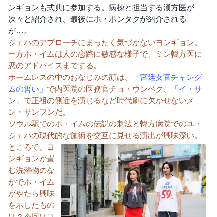
ンギョンも式典に参加する。病棟と担当する漢方医が
次々と紹介され、最後にホ・ボンタクが紹介される
が…。
ジェハのアプローチにまったく気づかないヨンギョン。
一方ホ・イムは人の恋路に敏感な様子で、ミン韓方医に
恋のアドバイスまでする。
ホームレスの中のおなじみの顔は、
「宮廷女官チャング
ムの誓い」
で内医院の医務官チョ・ウンベク、
「イ・サ
ン」
で正祖の側近を演じるなど時代劇に欠かせないメ
ン・サンフンだ。
ソウル駅でのホ・イムの伝説の刺法と韓方病院でのユ・
ジェハの現代的な施術を交互に見せる演出が興味深い。
ところで、ヨ
ンギョンが畳
む洗濯物のな
かでホ・イム
がやたら興味
を示したもの
は？今回はヨ