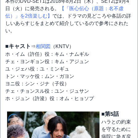
本作のDVD-SET1は2018年8月2日（木）、SET2は9月4
日（火）に発売される。
【「医心伝心（原題：名不虚
伝）」を2倍楽しむ】
では、ドラマの見どころや各話の詳
しいあらすじをまとめて紹介しているので参考にされた
い。
■キャスト
⇒
相関図
（KNTV）
ホ・イム（許任）役：キム・ナムギル
チェ・ヨンギョン役：キム・アジュン
ユ・ジェハ役：ユ・ミンギュ
トン・マッケ役：ムン・ガヨン
ヨニ役：シン・ジナ（子役）
チェ・チョンスル役：ユン・ジュサン
ホ・ジュン（許浚）役：オム・ヒョソプ
■第5話
ハラとの約束
を守るために
病院に急ぎ戻