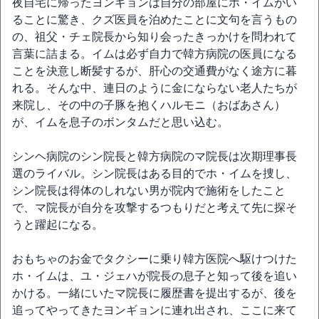
夜自宅に帰ったヨンギョンは自分の部屋にホ・イムがい
ることに驚き、クズ医員を泊めたことに文句を言うもの
の、祖父・チェ院長から知り会ったきっかけを問われて
言葉に詰まる。イムは必ず自力で韓方病院の医員になる
ことを決意し断髪するが、肝心の交通費がなく途方に暮
れる。そんな中、連日のように金にならない老人たちが
来院し、その中の子豚を抱くハルモニ（おばあさん）
が、イムを息子のボンタムだと思い込む。
シンヘ病院のシン院長と韓方病院のマ院長は次期理事長
選のライバル。シン院長はある目的でホ・イムを捜し、
シン院長は得体のしれない男が院内で施術をしたこと
で、マ院長が自分を攻撃するつもりだと考えて先に探そ
うと躍起になる。
おもちゃのお金でタクシーに乗り韓方医院へ駆けつけた
ホ・イムは、ユ・ジェハが院長の息子と知って後を追い
かける。一緒にいたマ院長に履歴書を提出するが、後を
追ってやってきたヨンギョンに連れ出され、ここに来て