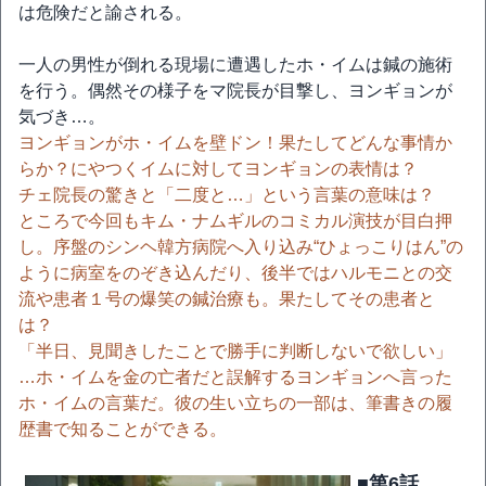
は危険だと諭される。
一人の男性が倒れる現場に遭遇したホ・イムは鍼の施術
を行う。偶然その様子をマ院長が目撃し、ヨンギョンが
気づき…。
ヨンギョンがホ・イムを壁ドン！果たしてどんな事情か
らか？にやつくイムに対してヨンギョンの表情は？
チェ院長の驚きと「二度と…」という言葉の意味は？
ところで今回もキム・ナムギルのコミカル演技が目白押
し。序盤のシンヘ韓方病院へ入り込み“ひょっこりはん”の
ように病室をのぞき込んだり、後半ではハルモニとの交
流や患者１号の爆笑の鍼治療も。果たしてその患者と
は？
「半日、見聞きしたことで勝手に判断しないで欲しい」
…ホ・イムを金の亡者だと誤解するヨンギョンへ言った
ホ・イムの言葉だ。彼の生い立ちの一部は、筆書きの履
歴書で知ることができる。
■第6話