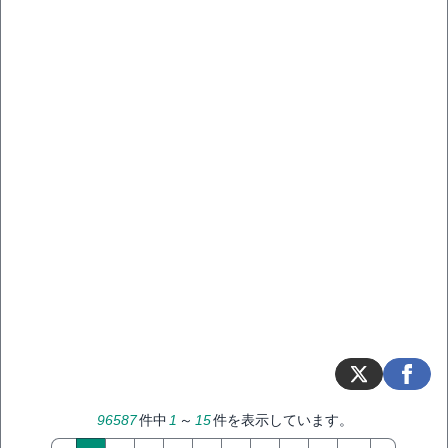
96587
件中
1
～
15
件を表示しています。