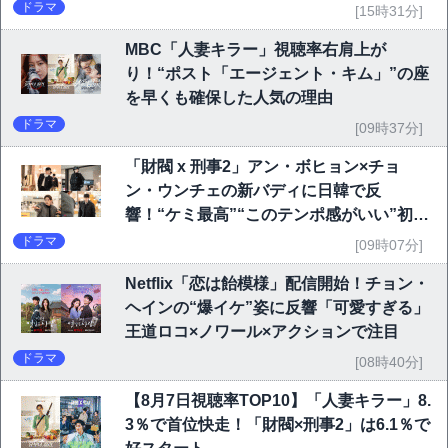
ドラマ
[15時31分]
MBC「人妻キラー」視聴率右肩上が
り！“ポスト「エージェント・キム」”の座
を早くも確保した人気の理由
ドラマ
[09時37分]
「財閥 x 刑事2」アン・ボヒョン×チョ
ン・ウンチェの新バディに日韓で反
響！“ケミ最高”“このテンポ感がいい”初回
6.1％で好発進
ドラマ
[09時07分]
Netflix「恋は飴模様」配信開始！チョン・
ヘインの“爆イケ”姿に反響「可愛すぎる」
王道ロコ×ノワール×アクションで注目
ドラマ
[08時40分]
【8月7日視聴率TOP10】「人妻キラー」8.
3％で首位快走！「財閥×刑事2」は6.1％で