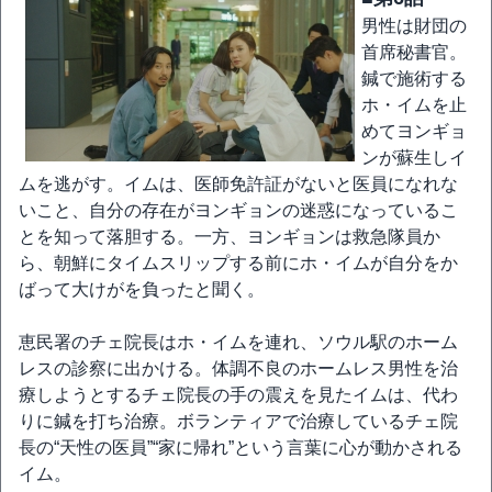
男性は財団の
首席秘書官。
鍼で施術する
ホ・イムを止
めてヨンギョ
ンが蘇生しイ
ムを逃がす。イムは、医師免許証がないと医員になれな
いこと、自分の存在がヨンギョンの迷惑になっているこ
とを知って落胆する。一方、ヨンギョンは救急隊員か
ら、朝鮮にタイムスリップする前にホ・イムが自分をか
ばって大けがを負ったと聞く。
恵民署のチェ院長はホ・イムを連れ、ソウル駅のホーム
レスの診察に出かける。体調不良のホームレス男性を治
療しようとするチェ院長の手の震えを見たイムは、代わ
りに鍼を打ち治療。ボランティアで治療しているチェ院
長の“天性の医員”“家に帰れ”という言葉に心が動かされる
イム。