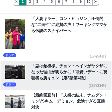
1
2
3
4
5
6
7
8
9
10
「人妻キラー」コン・ヒョジン、圧倒的
な“二面性”に絶賛の声！ワーキングママか
ら伝説のスナイパーへ
ドラマ
[15時54分]
「恋は飴模様」チョン・ヘインがヤクザに
なった理由が明らかに！可愛いデートに視
聴者も胸キュン【第3話第4話】
ドラマ
[15時33分]
【最終回直前】「夫婦の結末」ナムグン・
ミンVSキム・デミョン、危険すぎる直接
対決