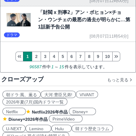
[08月07日12時00分]
「財閥 x 刑事2」アン・ボヒョン×チョ
ン・ウンチェの最悪の過去が明らかに…第
1話新予告公開
ドラマ
[08月07日11時54分]
1
2
3
4
5
6
7
8
9
10
96587
件中
1
～
15
件を表示しています。
クローズアップ
もっと見る
朝ドラ:風、薫る
大河:豊臣兄弟!
VIVANT
2026年夏(7月)国内ドラマ一覧
Netflix
Disney+
Netflix2026年作品
PrimeVideo
Disney+2026年作品
U-NEXT
Lemino
Hulu
韓ドラ歴史コラム