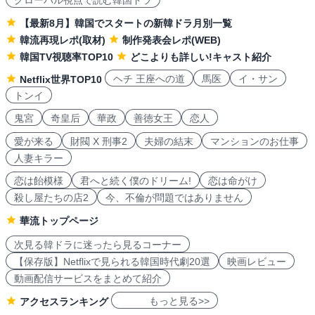
グローバル視点で読む韓国ドラ
【最新8月】韓国でスタートの新韓ドラ月別一覧
韓流再現レポ(取材)
制作発表会レポ(WEB)
韓国TV視聴率TOP10
どこよりも詳しい!キャスト紹介
ヘチ 王座への道
馬医
イ・サン
Netflix世界TOP10
トンイ
鬼宮
奇皇后
華政
善徳女王
恋人
愛が来る
財閥 X 刑事2
夫婦の結末
マンションのお仕事
人妻キラー
恋は飴模様
君へと続く僕のドリーム!
恋は命がけ
殺し屋たちの店2
今、不倫が問題ではありません
華流トップページ
次見る韓ドラに迷ったら見るコーナー
【保存版】Netflixで見られる韓国時代劇20選
映画レビュー
動画配信サービスをまとめて紹介
もっと見る>>
アクセスランキング