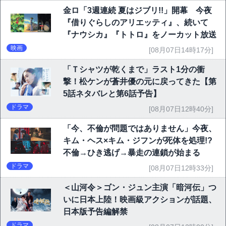
金ロ「3週連続 夏はジブリ!!」開幕 今夜
『借りぐらしのアリエッティ』、続いて
『ナウシカ』『トトロ』をノーカット放送
映画
[08月07日14時17分]
「Ｔシャツが乾くまで」ラスト1分の衝
撃！松ケンが蒼井優の元に戻ってきた【第
5話ネタバレと第6話予告】
ドラマ
[08月07日12時40分]
「今、不倫が問題ではありません」今夜、
キム・ヘス×キム・ジフンが死体を処理!?
不倫→ひき逃げ→暴走の連鎖が始まる
ドラマ
[08月07日12時33分]
＜山河令＞ゴン・ジュン主演「暗河伝」つ
いに日本上陸！映画級アクションが話題、
日本版予告編解禁
ドラマ