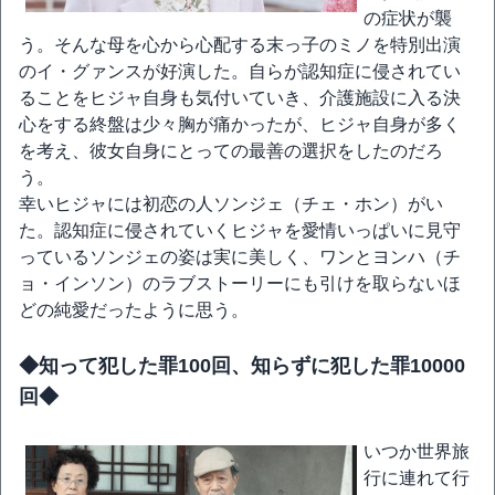
の症状が襲
う。そんな母を心から心配する末っ子のミノを特別出演
のイ・グァンスが好演した。自らが認知症に侵されてい
ることをヒジャ自身も気付いていき、介護施設に入る決
心をする終盤は少々胸が痛かったが、ヒジャ自身が多く
を考え、彼女自身にとっての最善の選択をしたのだろ
う。
幸いヒジャには初恋の人ソンジェ（チェ・ホン）がい
た。認知症に侵されていくヒジャを愛情いっぱいに見守
っているソンジェの姿は実に美しく、ワンとヨンハ（チ
ョ・インソン）のラブストーリーにも引けを取らないほ
どの純愛だったように思う。
◆知って犯した罪100回、知らずに犯した罪10000
回◆
いつか世界旅
行に連れて行