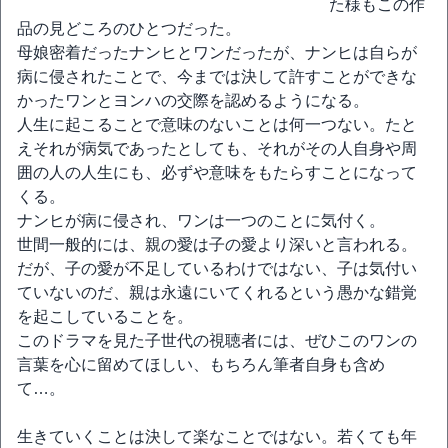
た様もこの作
品の見どころのひとつだった。
母娘密着だったナンヒとワンだったが、ナンヒは自らが
病に侵されたことで、今までは決して許すことができな
かったワンとヨンハの交際を認めるようになる。
人生に起こることで意味のないことは何一つない。たと
えそれが病気であったとしても、それがその人自身や周
囲の人の人生にも、必ずや意味をもたらすことになって
くる。
ナンヒが病に侵され、ワンは一つのことに気付く。
世間一般的には、親の愛は子の愛より深いと言われる。
だが、子の愛が不足しているわけではない、子は気付い
ていないのだ、親は永遠にいてくれるという愚かな錯覚
を起こしていることを。
このドラマを見た子世代の視聴者には、ぜひこのワンの
言葉を心に留めてほしい、もちろん筆者自身も含め
て…。
生きていくことは決して楽なことではない。若くても年