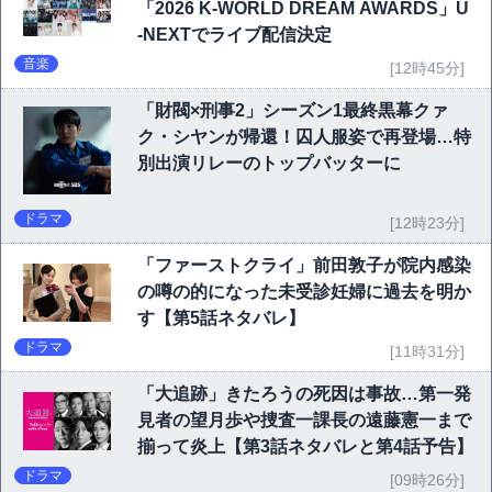
「2026 K-WORLD DREAM AWARDS」U
-NEXTでライブ配信決定
音楽
[12時45分]
「財閥×刑事2」シーズン1最終黒幕クァ
ク・シヤンが帰還！囚人服姿で再登場…特
別出演リレーのトップバッターに
ドラマ
[12時23分]
「ファーストクライ」前田敦子が院内感染
の噂の的になった未受診妊婦に過去を明か
す【第5話ネタバレ】
ドラマ
[11時31分]
「大追跡」きたろうの死因は事故…第一発
見者の望月歩や捜査一課長の遠藤憲一まで
揃って炎上【第3話ネタバレと第4話予告】
ドラマ
[09時26分]