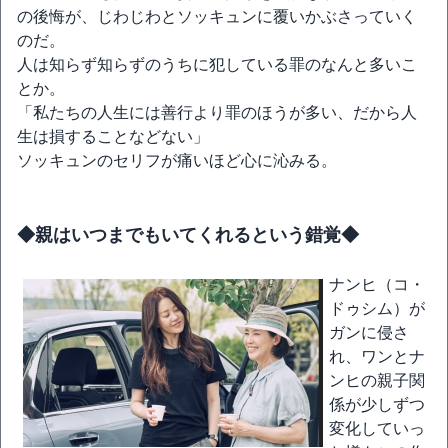
の後悔が、じわじわとソッキュンに覆いかぶさっていく
のだ。
人は知らず知らずのうちに犯している罪のなんと多いこ
とか。
「私たちの人生には善行より罪のほうが多い、だから人
生は損することなどない」
ソッキュンのセリフが痛いほど心に沁みる。
◆親はいつまでもいてくれるという錯覚◆
ナンヒ（コ・
ドゥシム）が
ガンに侵さ
れ、ワンとナ
ンヒの親子関
係が少しずつ
変化していっ