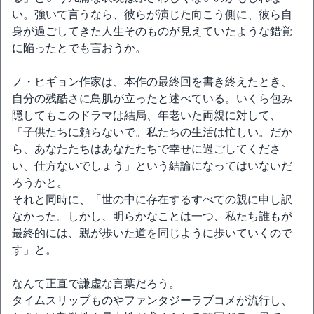
い。強いて言うなら、彼らが演じた向こう側に、彼ら自
身が過ごしてきた人生そのものが見えていたような錯覚
に陥ったとでも言おうか。
ノ・ヒギョン作家は、本作の最終回を書き終えたとき、
自分の残酷さに鳥肌が立ったと述べている。いくら包み
隠してもこのドラマは結局、年老いた両親に対して、
「子供たちに頼らないで。私たちの生活は忙しい。だか
ら、あなたたちはあなたたちで幸せに過ごしてくださ
い、仕方ないでしょう」という結論になってはいないだ
ろうかと。
それと同時に、「世の中に存在するすべての親に申し訳
なかった。しかし、明らかなことは一つ、私たち誰もが
最終的には、親が歩いた道を同じように歩いていくので
す」と。
なんて正直で謙虚な言葉だろう。
タイムスリップものやファンタジーラブコメが流行し、