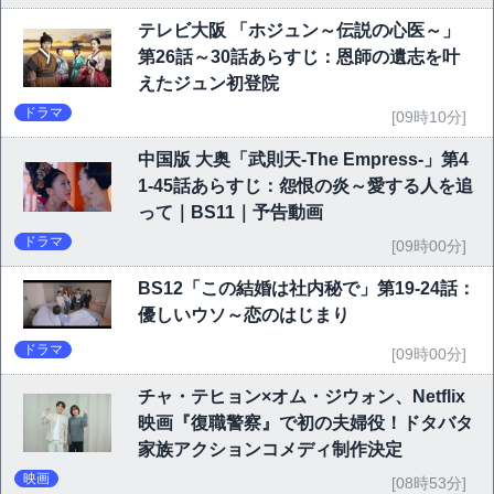
テレビ大阪 「ホジュン～伝説の心医～」
第26話～30話あらすじ：恩師の遺志を叶
えたジュン初登院
ドラマ
[09時10分]
中国版 大奥「武則天-The Empress-」第4
1-45話あらすじ：怨恨の炎～愛する人を追
って｜BS11｜予告動画
ドラマ
[09時00分]
BS12「この結婚は社内秘で」第19-24話：
優しいウソ～恋のはじまり
ドラマ
[09時00分]
チャ・テヒョン×オム・ジウォン、Netflix
映画『復職警察』で初の夫婦役！ドタバタ
家族アクションコメディ制作決定
映画
[08時53分]