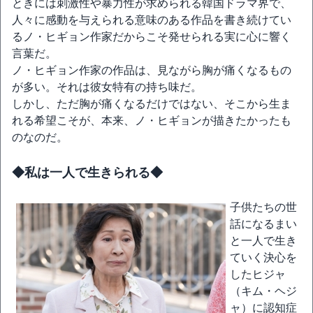
ときには刺激性や暴力性が求められる韓国ドラマ界で、
人々に感動を与えられる意味のある作品を書き続けてい
るノ・ヒギョン作家だからこそ発せられる実に心に響く
言葉だ。
ノ・ヒギョン作家の作品は、見ながら胸が痛くなるもの
が多い。それは彼女特有の持ち味だ。
しかし、ただ胸が痛くなるだけではない、そこから生ま
れる希望こそが、本来、ノ・ヒギョンが描きたかったも
のなのだ。
◆私は一人で生きられる◆
子供たちの世
話になるまい
と一人で生き
ていく決心を
したヒジャ
（キム・ヘジ
ャ）に認知症