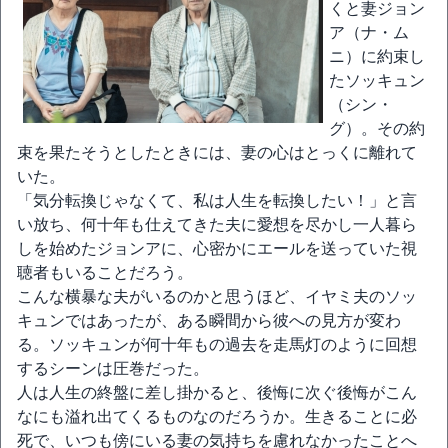
くと妻ジョン
ア（ナ・ム
ニ）に約束し
たソッキュン
（シン・
グ）。その約
束を果たそうとしたときには、妻の心はとっくに離れて
いた。
「気分転換じゃなくて、私は人生を転換したい！」と言
い放ち、何十年も仕えてきた夫に愛想を尽かし一人暮ら
しを始めたジョンアに、心密かにエールを送っていた視
聴者もいることだろう。
こんな横暴な夫がいるのかと思うほど、イヤミ夫のソッ
キュンではあったが、ある瞬間から彼への見方が変わ
る。ソッキュンが何十年もの過去を走馬灯のように回想
するシーンは圧巻だった。
人は人生の終盤に差し掛かると、後悔に次ぐ後悔がこん
なにも溢れ出てくるものなのだろうか。生きることに必
死で、いつも傍にいる妻の気持ちを慮れなかったことへ