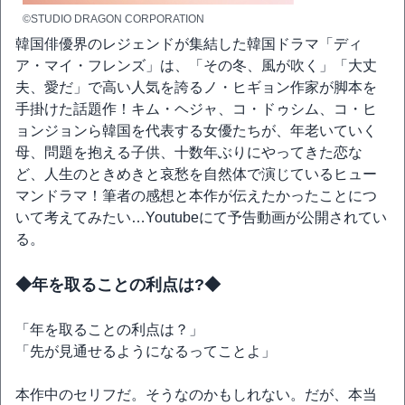
©STUDIO DRAGON CORPORATION
韓国俳優界のレジェンドが集結した韓国ドラマ「ディ
ア・マイ・フレンズ」は、「その冬、風が吹く」「大丈
夫、愛だ」で高い人気を誇るノ・ヒギョン作家が脚本を
手掛けた話題作！キム・ヘジャ、コ・ドゥシム、コ・ヒ
ョンジョンら韓国を代表する女優たちが、年老いていく
母、問題を抱える子供、十数年ぶりにやってきた恋な
ど、人生のときめきと哀愁を自然体で演じているヒュー
マンドラマ！筆者の感想と本作が伝えたかったことにつ
いて考えてみたい…Youtubeにて予告動画が公開されてい
る。
◆年を取ることの利点は?◆
「年を取ることの利点は？」
「先が見通せるようになるってことよ」
本作中のセリフだ。そうなのかもしれない。だが、本当