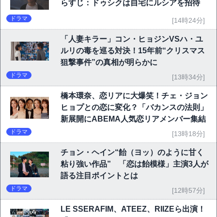
らすじ：ドゥシクは自宅にルシアを招待
ドラマ
[14時24分]
「人妻キラー」コン・ヒョジンVSハ・ユ
ルリの毒を巡る対決！15年前“クリスマス
狙撃事件”の真相が明らかに
ドラマ
[13時34分]
橋本環奈、恋リアに大爆笑！チェ・ジョン
ヒョプとの恋に変化？「バカンスの法則」
新展開にABEMA人気恋リアメンバー集結
ドラマ
[13時18分]
チョン・ヘイン“飴（ヨッ）のように甘く
粘り強い作品” 「恋は飴模様」主演3人が
語る注目ポイントとは
ドラマ
[12時57分]
LE SSERAFIM、ATEEZ、RIIZEら出演！