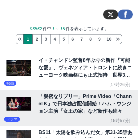
96562
件中
1
～
15
件を表示しています。
1
2
3
4
5
6
7
8
9
10
イ・チャンドン監督8年ぶりの新作『可能
な愛』、ヴェネツィア・トロントに続きニ
ューヨーク映画祭にも正式招待 世界3大
映画祭で快挙｜Netflix映画
映画
[17時26分]
「親密なリプリー」Prime Video「Chann
el K」で日本独占配信開始！ハム・ウンジ
ョン主演「女王の家」など新作も続々
ドラマ
[15時57分]
BS11「太陽を飲み込んだ女」第31-35話あ