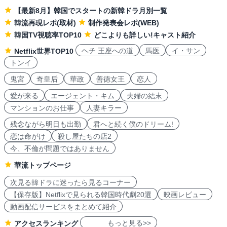
【最新8月】韓国でスタートの新韓ドラ月別一覧
韓流再現レポ(取材)
制作発表会レポ(WEB)
韓国TV視聴率TOP10
どこよりも詳しい!キャスト紹介
ヘチ 王座への道
馬医
イ・サン
Netflix世界TOP10
トンイ
鬼宮
奇皇后
華政
善徳女王
恋人
愛が来る
エージェント・キム
夫婦の結末
マンションのお仕事
人妻キラー
残念ながら明日も出勤
君へと続く僕のドリーム!
恋は命がけ
殺し屋たちの店2
今、不倫が問題ではありません
華流トップページ
次見る韓ドラに迷ったら見るコーナー
【保存版】Netflixで見られる韓国時代劇20選
映画レビュー
動画配信サービスをまとめて紹介
もっと見る>>
アクセスランキング