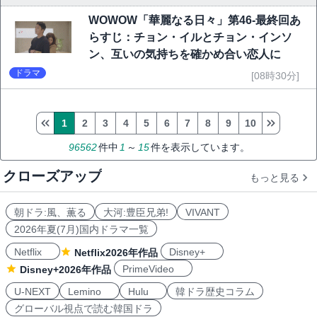
WOWOW「華麗なる日々」第46-最終回あ
らすじ：チョン・イルとチョン・インソ
ン、互いの気持ちを確かめ合い恋人に
ドラマ
[08時30分]
1
2
3
4
5
6
7
8
9
10
96562
件中
1
～
15
件を表示しています。
クローズアップ
もっと見る
朝ドラ:風、薫る
大河:豊臣兄弟!
VIVANT
2026年夏(7月)国内ドラマ一覧
Netflix
Disney+
Netflix2026年作品
PrimeVideo
Disney+2026年作品
U-NEXT
Lemino
Hulu
韓ドラ歴史コラム
グローバル視点で読む韓国ドラ