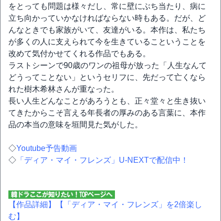
をとっても問題は様々だし、常に壁にぶち当たり、病に
立ち向かっていかなければならない時もある。だが、ど
んなときでも家族がいて、友達がいる。本作は、私たち
が多くの人に支えられて今を生きているこということを
改めて気付かせてくれる作品でもある。
ラストシーンで90歳のワンの祖母が放った「人生なんて
どうってことない」というセリフに、先だって亡くなら
れた樹木希林さんが重なった。
長い人生どんなことがあろうとも、正々堂々と生き抜い
てきたからこそ言える年長者の厚みのある言葉に、本作
品の本当の意味を垣間見た気がした。
◇
Youtube予告動画
◇
「ディア・マイ・フレンズ」U-NEXTで配信中！
【作品詳細】
【「ディア・マイ・フレンズ」を2倍楽し
む】