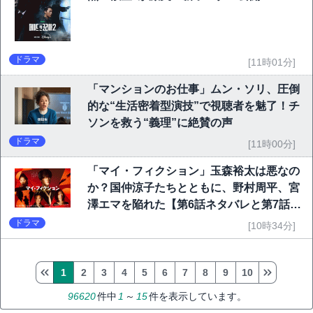
ドラマ
[11時01分]
「マンションのお仕事」ムン・ソリ、圧倒
的な“生活密着型演技”で視聴者を魅了！チ
ソンを救う“義理”に絶賛の声
ドラマ
[11時00分]
「マイ・フィクション」玉森裕太は悪なの
か？国仲涼子たちとともに、野村周平、宮
澤エマを陥れた【第6話ネタバレと第7話予
告】
ドラマ
[10時34分]
1
2
3
4
5
6
7
8
9
10
96620
件中
1
～
15
件を表示しています。