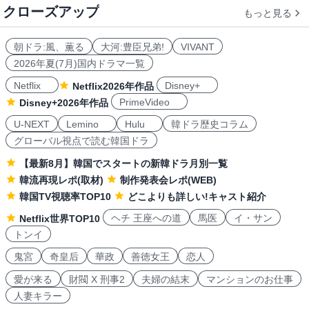
クローズアップ
もっと見る
朝ドラ:風、薫る
大河:豊臣兄弟!
VIVANT
2026年夏(7月)国内ドラマ一覧
Netflix
Disney+
Netflix2026年作品
PrimeVideo
Disney+2026年作品
U-NEXT
Lemino
Hulu
韓ドラ歴史コラム
グローバル視点で読む韓国ドラ
【最新8月】韓国でスタートの新韓ドラ月別一覧
韓流再現レポ(取材)
制作発表会レポ(WEB)
韓国TV視聴率TOP10
どこよりも詳しい!キャスト紹介
ヘチ 王座への道
馬医
イ・サン
Netflix世界TOP10
トンイ
鬼宮
奇皇后
華政
善徳女王
恋人
愛が来る
財閥 X 刑事2
夫婦の結末
マンションのお仕事
人妻キラー