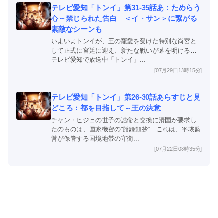
テレビ愛知「トンイ」第31-35話あ：ためらう
心～禁じられた告白 ＜イ・サン＞に繋がる
素敵なシーンも
いよいよトンイが、王の寵愛を受けた特別な尚宮と
して正式に宮廷に迎え、新たな戦いが幕を明ける…
テレビ愛知で放送中「トンイ」...
[07月29日13時15分]
テレビ愛知「トンイ」第26-30話あらすじと見
どころ：都を目指して～王の決意
チャン・ヒジェの世子の誥命と交換に清国が要求し
たのものは、国家機密の“謄録類抄”…これは、平壌監
営が保管する国境地帯の守衛...
[07月22日08時35分]