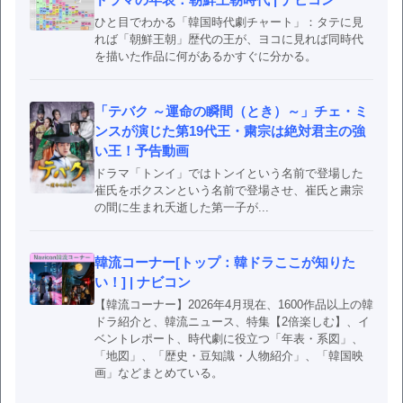
ひと目でわかる「韓国時代劇チャート」：タテに見
れば「朝鮮王朝」歴代の王が、ヨコに見れば同時代
を描いた作品に何があるかすぐに分かる。
「テバク ～運命の瞬間（とき）～」チェ・ミ
ンスが演じた第19代王・粛宗は絶対君主の強
い王！予告動画
ドラマ「トンイ」ではトンイという名前で登場した
崔氏をボクスンという名前で登場させ、崔氏と粛宗
の間に生まれ夭逝した第一子が...
韓流コーナー[トップ：韓ドラここが知りた
い！] | ナビコン
【韓流コーナー】2026年4月現在、1600作品以上の韓
ドラ紹介と、韓流ニュース、特集【2倍楽しむ】、イ
ベントレポート、時代劇に役立つ「年表・系図」、
「地図」、「歴史・豆知識・人物紹介」、「韓国映
画」などまとめている。