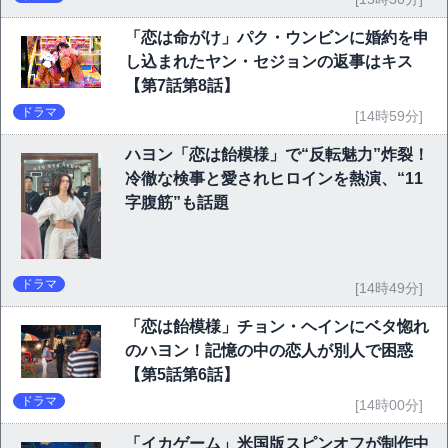
「恋は命がけ」パク・ウンビンに婚約を申
し込まれたヤン・セジョンの返事はキス
【第7話第8話】
ドラマ
[14時59分]
ハヨン「恋は飴模様」で“反転魅力”炸裂！
冷徹な検事と愛されヒロインを熱演、“11
字腹筋”も話題
ドラマ
[14時49分]
「恋は飴模様」チョン・ヘインにベタ惚れ
のハヨン！記憶の中の恋人が別人で困惑
【第5話第6話】
ドラマ
[14時00分]
「イカゲーム」米国版スピンオフが制作中