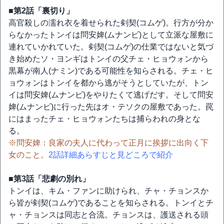
■第2話「裏切り」
高官殺しの濡れ衣を着せられた剣契(コムゲ)。行方が分か
らなかったトンイは問安婢(ムナンビ)として立派な屋敷に
連れていかれていた。剣契(コムゲ)の仕業ではないと気づ
き始めたソ・ヨンギはトンイの父チェ・ヒョウォンから
黒幕が南人(ナミン)である可能性を知らされる。チェ・ヒ
ョウォンはトンイを都から逃がそうとしていたが、トン
イは問安婢(ムナンビ)をやりたくて逃げだす。そして問安
婢(ムナンビ)に行った先はオ・テソクの屋敷であった。罠
にはまったチェ・ヒョウォンたちは捕らわれの身とな
る。
※問安婢：良家の夫人に代わって正月に挨拶に出向く下
女のこと。
2話詳細あらすじと見どころで紹介
■第3話「悲劇の別れ」
トンイは、キム・ファンに助けられ、チャ・チョンスか
ら皆が剣契(コムゲ)であることを知らされる。トンイとチ
ャ・チョンスは同志と合流。チョンスは、護送される頭