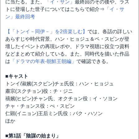
に当たる。また、
「イ・サン」
最終回のその後や、ラス
トに登場した世子についてはこちらで紹介⇒
「イ・サ
ン」最終回考
【「トンイ－同伊－」を2倍楽しむ】
では、各話の詳しい
あらすじや時代背景、ハン・ヒョジュ＆ペ・スビンが登
壇したイベントの再現レポや、ドラマ視聴に役立つ資料
などまとめて紹介している。また、同時代を描いた作品
は
「ドラマの年表-朝鮮王朝編」
で確認できる。
■キャスト
トンイ/淑嬪(スクビン)チェ氏役：ハン・ヒョジュ
肅宗(スクチョン)役：チ・ジニ
禧嬪(ヒビン)チャン氏、オクチョン役：イ・ソヨン
チャ・チョンス役：ぺ・スビン
仁顕(イニョン)王后ミン氏役：パク・ハソン
ほか
■第1話「陰謀の始まり」