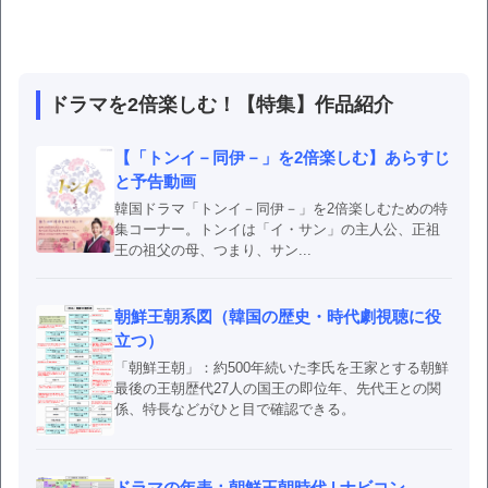
ドラマを2倍楽しむ！【特集】作品紹介
【「トンイ－同伊－」を2倍楽しむ】あらすじ
と予告動画
韓国ドラマ「トンイ－同伊－」を2倍楽しむための特
集コーナー。トンイは「イ・サン」の主人公、正祖
王の祖父の母、つまり、サン...
朝鮮王朝系図（韓国の歴史・時代劇視聴に役
立つ）
「朝鮮王朝」：約500年続いた李氏を王家とする朝鮮
最後の王朝歴代27人の国王の即位年、先代王との関
係、特長などがひと目で確認できる。
ドラマの年表：朝鮮王朝時代 | ナビコン