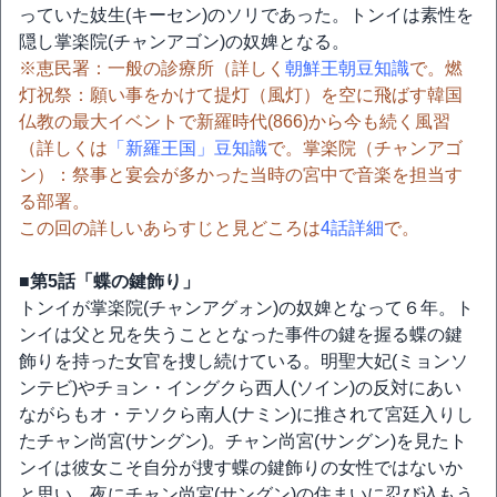
っていた妓生(キーセン)のソリであった。トンイは素性を
隠し掌楽院(チャンアゴン)の奴婢となる。
※恵民署：一般の診療所（詳しく
朝鮮王朝豆知識
で。燃
灯祝祭：願い事をかけて提灯（風灯）を空に飛ばす韓国
仏教の最大イベントで新羅時代(866)から今も続く風習
（詳しくは
「新羅王国」豆知識
で。掌楽院（チャンアゴ
ン）：祭事と宴会が多かった当時の宮中で音楽を担当す
る部署。
この回の詳しいあらすじと見どころは
4話詳細
で。
■第5話「蝶の鍵飾り」
トンイが掌楽院(チャンアグォン)の奴婢となって６年。ト
ンイは父と兄を失うこととなった事件の鍵を握る蝶の鍵
飾りを持った女官を捜し続けている。明聖大妃(ミョンソ
ンテビ)やチョン・イングクら西人(ソイン)の反対にあい
ながらもオ・テソクら南人(ナミン)に推されて宮廷入りし
たチャン尚宮(サングン)。チャン尚宮(サングン)を見たト
ンイは彼女こそ自分が捜す蝶の鍵飾りの女性ではないか
と思い、夜にチャン尚宮(サングン)の住まいに忍び込もう