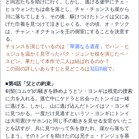
と同志たちを助けに行く。しかし、逃げる途中にチェ・
ヒョウォンたちは命を落とし、チャ・チョンスも崖から
川に落ちてしまう。その後、駆けつけたトンイは父にあ
げた巾着を見つけて泣きじゃくる。その頃、オ・テソク
は、チャン・オクチョンを王の側室にすることを決意す
る。
チョンスを演じているのは
「華麗なる遺産」
でハン・ヒ
ョジュを温かく見守ったパク・ジュンセ役を演じたペ・
スビン。果たして本作で二人は結ばれるのか？
この回の詳しいあらすじと見どころは
3話詳細
で。
■第4話「父との約束」
剣契(コムゲ)の騒ぎを静めようとソ・ヨンギは残党の捜索
に力を入れる。逃亡中にケドラと出会ったトンイは一緒
に逃げる。しかし、山に逃げ込んだトンイはソ・ヨンギ
に見つかる。一度だけ見逃すというソ・ヨンギにトンイ
は大司憲(テサホン)と同じ手の動きを見せる女官がいたこ
とを話すが、兵に見つかって矢を放たれ、崖から落ちて
しまう。そのトンイを助けたのは兄チェ・ドンジュを慕