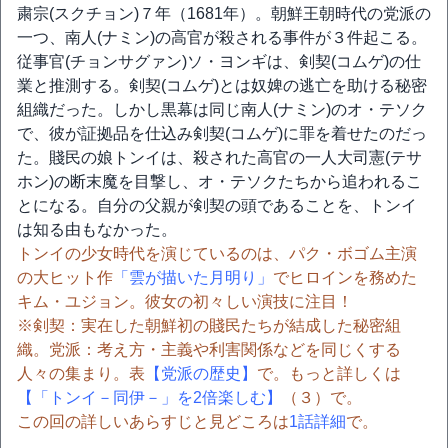
粛宗(スクチョン)７年（1681年）。朝鮮王朝時代の党派の
一つ、南人(ナミン)の高官が殺される事件が３件起こる。
従事官(チョンサグァン)ソ・ヨンギは、剣契(コムゲ)の仕
業と推測する。剣契(コムゲ)とは奴婢の逃亡を助ける秘密
組織だった。しかし黒幕は同じ南人(ナミン)のオ・テソク
で、彼が証拠品を仕込み剣契(コムゲ)に罪を着せたのだっ
た。賤民の娘トンイは、殺された高官の一人大司憲(テサ
ホン)の断末魔を目撃し、オ・テソクたちから追われるこ
とになる。自分の父親が剣契の頭であることを、トンイ
は知る由もなかった。
トンイの少女時代を演じているのは、パク・ボゴム主演
の大ヒット作
「雲が描いた月明り」
でヒロインを務めた
キム・ユジョン。彼女の初々しい演技に注目！
※剣契：実在した朝鮮初の賤民たちが結成した秘密組
織。党派：考え方・主義や利害関係などを同じくする
人々の集まり。表
【党派の歴史】
で。もっと詳しくは
【「トンイ－同伊－」を2倍楽しむ】
（３）で。
この回の詳しいあらすじと見どころは
1話詳細
で。