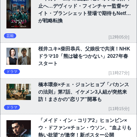
止へ…デヴィッド・フィンチャー監督×ケ
イト・ブランシェット登場で期待もNetflix
が戦略転換
芸能
[12時05分]
桜井ユキ×柴田恭兵、父娘役で共演！NHK
ドラマ10「熊は嘘をつかない」2027年春
スタート
ドラマ
[11時27分]
橋本環奈×チェ・ジョンヒョプ「バカンス
の法則」第7話、イケメン3人組が突然来
訪！まさかの“恋リア”開幕も
ドラマ
[11時15分]
「メイド・イン・コリア2」ヒョンビン×
ウ・ドファン×チョン・ウソン、“血よりも
熱い欲望”が激突！新ポスター公開