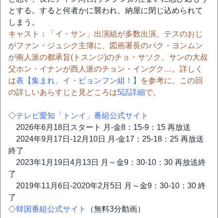
とする。すると何者かに襲われ、納屋に閉じ込められて
しまう。
キャスト：「イ・サン」出演組が多数出演。テスのおじ
がファン・ジュシク主簿に、図画署長のパク・ヨンムン
が南人派の都承旨(トスンジ)のチョ・サソク、サンの大叔
父ホン・イナンが西人派のチョン・イングク…。詳しく
は
表【集まれ、イ・ビョンフン組！】
を参考に。この回
の詳しいあらすじと見どころは
5話詳細
で。
◇
テレビ愛知「トンイ」番組公式サイト
2026年6月18日スタート 月-金8：15-9：15 再放送
2024年9月17日-12月10日 月-金17：25-18：25 再放送
終了
2023年1月19日4月13日 月～金9：30-10：30 再放送終
了
2019年11月6日-2020年2月5日 月～金9：30-10：30 終
了
◇
韓国番組公式サイト
（無料3分動画）