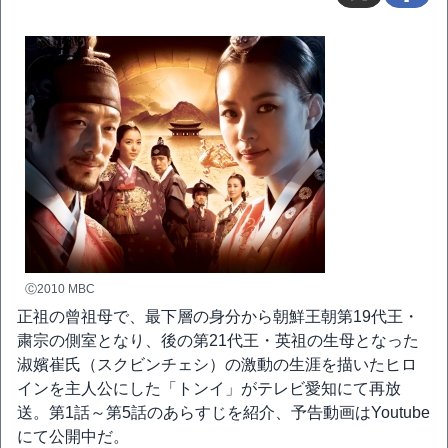
Ⓒ2010 MBC
正祖の曾祖母で、最下層の身分から朝鮮王朝第19代王・
粛宗の側室となり、後の第21代王・英祖の生母となった
淑嬪崔氏（スクビンチェシ）の激動の生涯を描いたヒロ
インを主人公にした「トンイ」がテレビ愛知にて再放
送。第1話～第5話のあらすじを紹介、予告動画はYoutube
にて公開中だ。