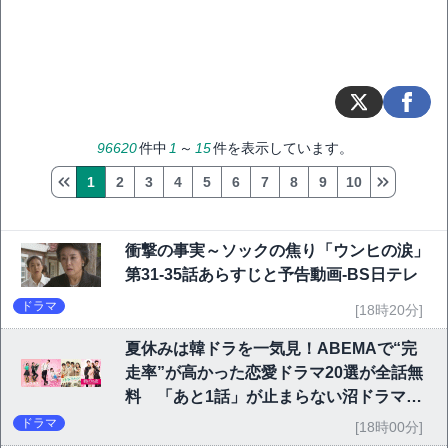
96620
件中
1
～
15
件を表示しています。
1
2
3
4
5
6
7
8
9
10
衝撃の事実～ソックの焦り「ウンヒの涙」
第31-35話あらすじと予告動画-BS日テレ
ドラマ
[18時20分]
夏休みは韓ドラを一気見！ABEMAで“完
走率”が高かった恋愛ドラマ20選が全話無
料 「あと1話」が止まらない沼ドラマを
チェック
ドラマ
[18時00分]