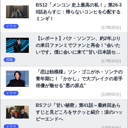
BS12「メンコン 史上最高の私！」第26-3
0話あらすじ：帰らないコンヒを心配する
ミンギ！
ドラマ
[17時30分]
【レポート】パク・ソンフン、約2年ぶり
の来日ファンミでファンと再会！“会いた
いです。僕に会いに来て”甘い日本語セリ
フに大歓声
芸能
[17時10分]
「恋は飴模様」ソン・ゴニがホ・ソンテの
青年期に！「かかし」で大ブレイクの若手
俳優が魅せる“悪の原点”
ドラマ
[15時50分]
BSフジ「甘い秘密」第41話～最終回あら
すじと見どころをサクッと紹介：涙のハッ
ピーエンドへ
ドラマ
[15時30分]