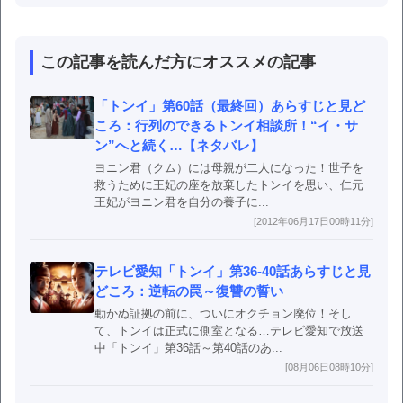
この記事を読んだ方にオススメの記事
「トンイ」第60話（最終回）あらすじと見ど
ころ：行列のできるトンイ相談所！“イ・サ
ン”へと続く…【ネタバレ】
ヨニン君（クム）には母親が二人になった！世子を
救うために王妃の座を放棄したトンイを思い、仁元
王妃がヨニン君を自分の養子に...
[2012年06月17日00時11分]
テレビ愛知「トンイ」第36-40話あらすじと見
どころ：逆転の罠～復讐の誓い
動かぬ証拠の前に、ついにオクチョン廃位！そし
て、トンイは正式に側室となる…テレビ愛知で放送
中「トンイ」第36話～第40話のあ...
[08月06日08時10分]