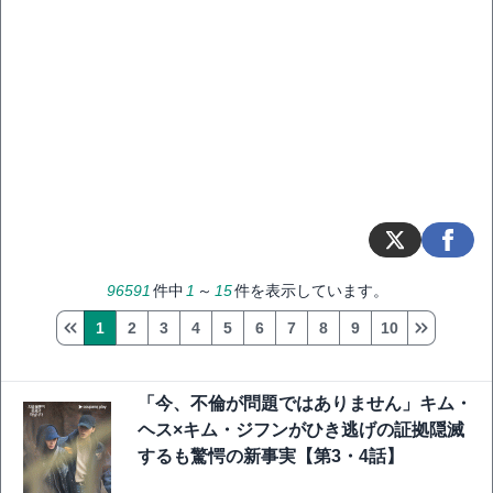
96591
件中
1
～
15
件を表示しています。
1
2
3
4
5
6
7
8
9
10
「今、不倫が問題ではありません」キム・
ヘス×キム・ジフンがひき逃げの証拠隠滅
するも驚愕の新事実【第3・4話】