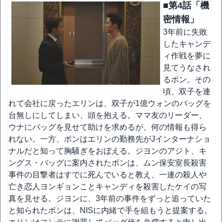
■第4話「機
密情報」
3年前に失敗
したキャンデ
ィ作戦を夢に
見てうなされ
るボン。その
頃、双子を連
れて会社に戻ったエリンは、双子が1億ウォンのバッグを
台無しにしてしまい、頭を抱える。ママ友のリーダー、
ウナにバッグを見せて助けを求めるが、何の情報も得ら
れない。一方、ボンはエリンの勤務先がJインターナショ
ナルだと知って胸騒ぎをおぼえる。ジヨンのアジト、キ
ングス・バッグに案内されたボンは、ムン保安室長殺害
事件の目撃者はすでに死んでいると教え、一連の殺人や
亡き恋人ヨンギョンことキャンディを殺害したケイの写
真を見せる。ジヨンに、3年前の事件をずっと追っていた
と知られたボンは、NISに内緒で手を組もうと提案する。