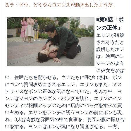
るラ・ドウ。どうやらロマンスが動き出したようだ。
■第6話「ボ
ンの正体」
エリンが暗殺
されそうだと
誤解したボン
は、映画の1
シーンのよう
に彼女をかば
い、住民たちを驚かせる。ウナたちに呼び出され、ボン
について質問攻めにされるエリン。エリンもまた、ミス
テリアスなボンの正体が気になっていた。そんな中、ヨ
ンテはジヨンのキングス・バッグを訪れ、エリンのイン
センティブ報酬アップのために店内のバッグをすべて買
い占める。エリンをランチに誘うヨンテの前にボンも現
れ、3人は奇妙な雰囲気の中で食事を、お互い腹の探り合
いをする。ヨンテはボンが気になり調査させる。一方、