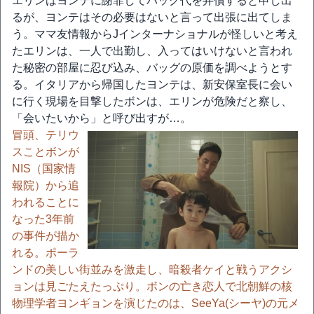
エリンはヨンテに謝罪してバッグ代を弁償すると申し出
るが、ヨンテはその必要はないと言って出張に出てしま
う。ママ友情報からJインターナショナルが怪しいと考え
たエリンは、一人で出勤し、入ってはいけないと言われ
た秘密の部屋に忍び込み、バッグの原価を調べようとす
る。イタリアから帰国したヨンテは、新安保室長に会い
に行く現場を目撃したボンは、エリンが危険だと察し、
「会いたいから」と呼び出すが…。
冒頭、テリウ
スことボンが
NIS（国家情
報院）から追
われることに
なった3年前
の事件が描か
れる。ポーラ
ンドの美しい街並みを激走し、暗殺者ケイと戦うアクシ
ョンは見ごたえたっぷり。ボンの亡き恋人で北朝鮮の核
物理学者ヨンギョンを演じたのは、SeeYa(シーヤ)の元メ