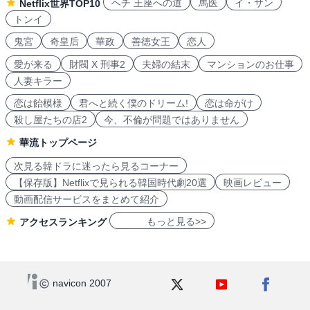
ヘチ 王座への道
馬医
イ・サン
Netflix世界TOP10
トンイ
鬼宮
奇皇后
華政
善徳女王
恋人
愛が来る
財閥 X 刑事2
夫婦の結末
マンションのお仕事
人妻キラー
恋は飴模様
君へと続く僕のドリーム!
恋は命がけ
殺し屋たちの店2
今、不倫が問題ではありません
華流トップページ
次見る韓ドラに迷ったら見るコーナー
【保存版】Netflixで見られる韓国時代劇20選
映画レビュー
動画配信サービスをまとめて紹介
もっと見る>>
アクセスランキング
navicon 2007