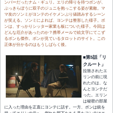
ンバーだったナム・ギュリ。エリの帰りを待つボンが、
ぶっきらぼうに双子のジュニを抱っこする姿が素敵。マ
マ友のソンミがヨンテのイケメンぶり値踏みするシーン
が笑える。ソンミによれば、ヨンテは整形した様子。ボ
ンは、すっかりシッター家業も板についた様子。今回は
どんな厄介があったのか？携帯メールで絵文字にてこず
るボンも傑作。ボンが見ているタロットのサイト。この
正体が分かるのはもうしばらく後。
■第5話「リ
クルート」
拉致されたエ
リンの前に現
れたのは、な
んとヨンテだ
った。エリン
は秘密の部屋
に入った理由を正直にヨンテに話す。一方、ボンは銃を