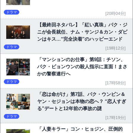
ドラマ
[20時04分]
【最終回ネタバレ】「紅い真珠」パク・ジ
ニが会長就任、ナム・サンジ＆カン・ダビ
ンはキス…“完全決着”のハッピーエンド
ドラマ
[19時12分]
「マンションのお仕事」第9話：チソン、
パク・ビョンウンの殺人指示に直面！まさ
かの警察連行へ
ドラマ
[17時58分]
「恋は命がけ」第7話、パク・ウンビン＆
ヤン・セジョンは本物の恋へ？ “恋人すぎ
る”デートと12年前の事故の謎
ドラマ
[17時19分]
「人妻キラー」コン・ヒョジン、圧倒的