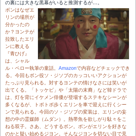
の裏には大きな黒幕がいると推測するが…。
ボンはなぜエ
リンの場所が
分かったの
か？ヨンテが
拉致したエリ
ンに教える
『青ひげ』
は、シャル
ル・ペロー執筆の童話。
Amazon
で内容などチェックでき
る。今回もボン役ソ・ジソブのカッコいいアクションが
たっぷり見られる。対するヨンテの情けなさには笑いが
出てくる。「トッケビ」や「太陽の末裔」など韓ドラで
は、灯を背にイケメン俳優が登場するステキなシーンが
多くなるが、トボトボ歩くエリンを車で迎えに行くシー
ンで見られる。今回のソ・ジソブの変装は、エリンの妄
想の中の霊媒師（ムダン）。熱帯魚を欲しがり駄々をこ
ねる双子。さあ、どうするボン。ボンがエリンを好きな
のかと疑い始めるジヨン。そんなジヨンを切ない目で見