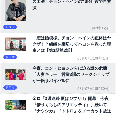
ズ出演！チョン・ヘインの“弟分”役で再共
演
ドラマ
[02時06分]
「恋は飴模様」チョン・ヘインの正体はヤ
クザ！？組織を裏切ってハヨンを救った理
由とは【第1話第2話】
ドラマ
[08月07日19時41分]
今夜、コン・ヒョジンらに迫る謎の危機
「人妻キラー」営業3課のワークショップ
が一転サバイバルに
ドラマ
[08月07日18時30分]
金ロ「3週連続 夏はジブリ!!」開幕 今夜
『借りぐらしのアリエッティ』、続いて
『ナウシカ』『トトロ』をノーカット放送