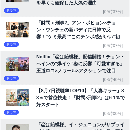
を早くも確保した人気の理由
ドラマ
[09時37分]
「財閥 x 刑事2」アン・ボヒョン×チョ
ン・ウンチェの新バディに日韓で反
響！“ケミ最高”“このテンポ感がいい”初回
6.1％で好発進
ドラマ
[09時07分]
Netflix「恋は飴模様」配信開始！チョン・
ヘインの“爆イケ”姿に反響「可愛すぎる」
王道ロコ×ノワール×アクションで注目
ドラマ
[08時40分]
【8月7日視聴率TOP10】「人妻キラー」8.
3％で首位快走！「財閥×刑事2」は6.1％で
好スタート
ドラマ
[08時00分]
「恋は飴模様」イ・ジュニョンがサプライ