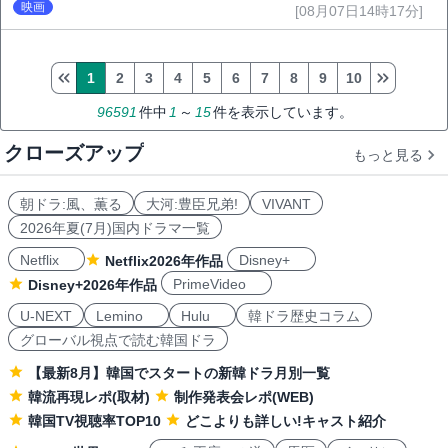
映画
[08月07日14時17分]
1
2
3
4
5
6
7
8
9
10
96591
件中
1
～
15
件を表示しています。
クローズアップ
もっと見る
朝ドラ:風、薫る
大河:豊臣兄弟!
VIVANT
2026年夏(7月)国内ドラマ一覧
Netflix
Disney+
Netflix2026年作品
PrimeVideo
Disney+2026年作品
U-NEXT
Lemino
Hulu
韓ドラ歴史コラム
グローバル視点で読む韓国ドラ
【最新8月】韓国でスタートの新韓ドラ月別一覧
韓流再現レポ(取材)
制作発表会レポ(WEB)
韓国TV視聴率TOP10
どこよりも詳しい!キャスト紹介