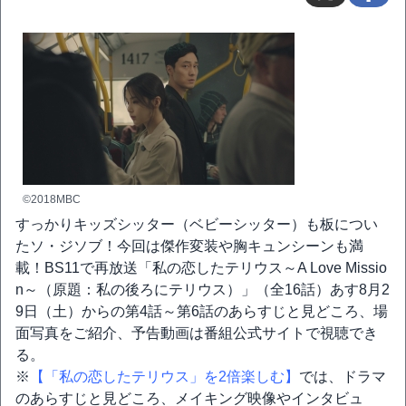
©2018MBC
すっかりキッズシッター（ベビーシッター）も板につい
たソ・ジソブ！今回は傑作変装や胸キュンシーンも満
載！BS11で再放送「私の恋したテリウス～A Love Missio
n～（原題：私の後ろにテリウス）」（全16話）あす8月2
9日（土）からの第4話～第6話のあらすじと見どころ、場
面写真をご紹介、予告動画は番組公式サイトで視聴でき
る。
※
【「私の恋したテリウス」を2倍楽しむ】
では、ドラマ
のあらすじと見どころ、メイキング映像やインタビュ