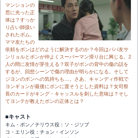
マンションの
窓に光った正
体は？すっか
り占い師扱い
されたボム。
ママ友たちの
依頼をボンはどのように解決するのか？今回はパパ友サ
ンリョルとボンが仲よくスーパーマン滑り台に興じる。2
人の間に友情が芽生える？双子がボンの背中の傷の話を
するが、回想シーンで傷の理由が明らかになる。そして
ジヨンのボンへの気持ちも…。さあ、キャンディ作戦で
ヨンギョンが最後にボンに渡そうとした資料は？女司祭
長のカードがキング・キャッスルを刺した意味は？そし
てヨンテが教えたボンの正体とは？
■キャスト
キム・ボン／テリウス役：ソ・ジソブ
コ・エリン役：チョン・インソン