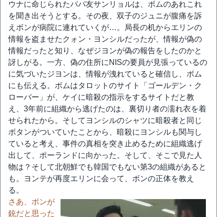
ウナに命じられたパパ友サンリョルは、ボムのあれこれ
を聞き出そうとする。その夜、双子のジュニが腹痛を訴
えボンが病院に連れていくが…。局長の机からエリンの
情報を盗ませたクォン・ヨンシルだったが、情報が偽の
情報だったと知り、なぜジヨンが偽の報告をしたのかと
訝しがる。一方、偽の住所にNISの要員が見張っているの
に気づいたジヨンは、情報が洩れていると確信し、ボム
にも伝える。ボムはタロットのサイト「ゴールデン・ク
ローバー」が、ケイに暗殺の指示をするサイトだと教
え、3年前に組織から逃げたのは、裏切り者の濡れ衣を着
せられたから。そしてヨンシルのシャツに暗殺者と同じ
ボタンがついていたことから、暗殺にヨンシルも関与し
ていると考え、事件の真相を突き止めるために組織逃げ
出して、ポーランドに向かった。そして、そこで見た人
物は？そして北朝鮮でも韓国でもない第3の組織があると
も。ヨンテが再度エリンに会って、ボンの正体を教え
る。
さあ、ボンが
銃だと思った