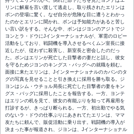
持ってエリンの元へ。倒れた部下たちを見たヨンテはエ
リンに解雇を言い渡して逃走し、取り残されたエリンは
ボンの登場に驚く。なぜ自分が危険な目に遭うとわかっ
たのかとエリンに聞かれ、ボンは予知能力があると苦し
い言い訳をする。そんな中、ボンはジヨンのアジトでジ
ヨンとラ・ドウにJインターナショナルが、軍需のロビー
活動をしており、戦闘機を導入させるべくムン室長に接
近したが、従わずに殺害し、新室長と密会したのだっ
た。ボンはエリンが死亡した目撃者の妻だと話し、彼女
を守るためジヨンのキングス・バッグへの就職を頼む。
面接に来たエリンは、Jインターナショナルのカバンのタ
グの写真を見せることと引き換えに採用を勝ち取る。ジ
ヨンはシム・ウチョル局長に死亡した目撃者の妻をキン
グス・バッグに採用したことを報告する。一方、ヨンテ
はエリンの机を見て、彼女の有能ぶりを知って再雇用を
打診するが、きっぱり断られる。一方、初出勤でやる気
のないラ・ドウの仕事ぶりにあきれてたエリンは、ママ
友たちに頼んで、販促活動に乗り出す。戦闘機の導入が
決まった事が報道され、ジヨンは、Jインターナショナル