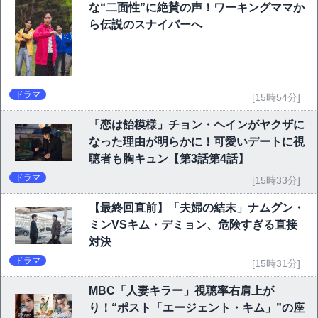
な“二面性”に絶賛の声！ワーキングママか
ら伝説のスナイパーへ
ドラマ
[15時54分]
「恋は飴模様」チョン・ヘインがヤクザに
なった理由が明らかに！可愛いデートに視
聴者も胸キュン【第3話第4話】
ドラマ
[15時33分]
【最終回直前】「夫婦の結末」ナムグン・
ミンVSキム・デミョン、危険すぎる直接
対決
ドラマ
[15時31分]
MBC「人妻キラー」視聴率右肩上が
り！“ポスト「エージェント・キム」”の座