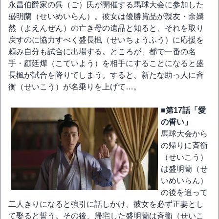
永昌伯爵家の呉（ご）氏が開催する馬球大会に参加した
盛明蘭（せいめいらん）。彼女は優勝賞品が親友・余嫣
然（よえんぜん）の亡き母の遺品と知ると、それを取り
戻すのに協力すべく盛長楓（せいちょうふう）に応援を
頼み自分も試合に出場する。ところが、都で一番の名
手・顧廷燁（こていよう）を相手にすることになると盛
長楓が試合を降りてしまう。すると、新たな助っ人に斉
衡（せいこう）が名乗りを上げて…。
■第17話「愛
の誓い」
馬球大会から
の帰りに斉衡
（せいこう）
は盛明蘭（せ
いめいらん）
の後を追って
二人きりになると強引に話しかけ、彼女を必ず正妻とし
て娶ると誓う。その後、帰宅した盛明蘭は斉衡（せいこ