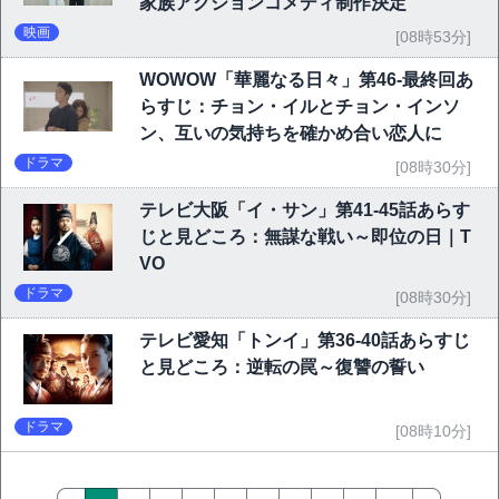
家族アクションコメディ制作決定
映画
[08時53分]
WOWOW「華麗なる日々」第46-最終回あ
らすじ：チョン・イルとチョン・インソ
ン、互いの気持ちを確かめ合い恋人に
ドラマ
[08時30分]
テレビ大阪「イ・サン」第41-45話あらす
じと見どころ：無謀な戦い～即位の日｜T
VO
ドラマ
[08時30分]
テレビ愛知「トンイ」第36-40話あらすじ
と見どころ：逆転の罠～復讐の誓い
ドラマ
[08時10分]