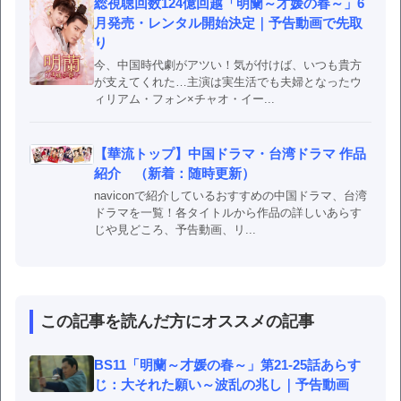
総視聴回数124億回越「明蘭～才媛の春～」6
月発売・レンタル開始決定｜予告動画で先取
り
今、中国時代劇がアツい！気が付けば、いつも貴方
が支えてくれた…主演は実生活でも夫婦となったウ
ィリアム・フォン×チャオ・イー...
【華流トップ】中国ドラマ・台湾ドラマ 作品
紹介 （新着：随時更新）
naviconで紹介しているおすすめの中国ドラマ、台湾
ドラマを一覧！各タイトルから作品の詳しいあらす
じや見どころ、予告動画、リ...
この記事を読んだ方にオススメの記事
BS11「明蘭～才媛の春～」第21-25話あらす
じ：大それた願い～波乱の兆し｜予告動画