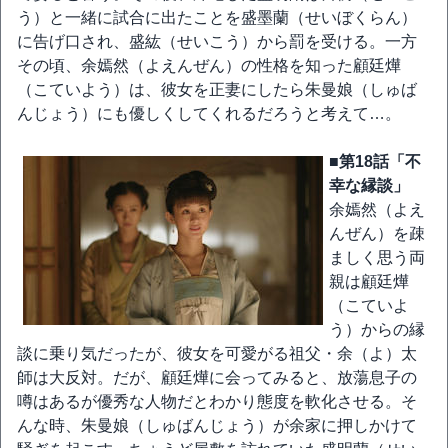
う）と一緒に試合に出たことを盛墨蘭（せいぼくらん）
に告げ口され、盛紘（せいこう）から罰を受ける。一方
その頃、余嫣然（よえんぜん）の性格を知った顧廷燁
（こていよう）は、彼女を正妻にしたら朱曼娘（しゅば
んじょう）にも優しくしてくれるだろうと考えて…。
■第18話「不
幸な縁談」
余嫣然（よえ
んぜん）を疎
ましく思う両
親は顧廷燁
（こていよ
う）からの縁
談に乗り気だったが、彼女を可愛がる祖父・余（よ）太
師は大反対。だが、顧廷燁に会ってみると、放蕩息子の
噂はあるが優秀な人物だとわかり態度を軟化させる。そ
んな時、朱曼娘（しゅばんじょう）が余家に押しかけて