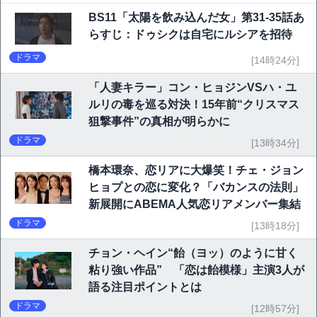
BS11「太陽を飲み込んだ女」第31-35話あ
らすじ：ドゥシクは自宅にルシアを招待
ドラマ
[14時24分]
「人妻キラー」コン・ヒョジンVSハ・ユ
ルリの毒を巡る対決！15年前“クリスマス
狙撃事件”の真相が明らかに
ドラマ
[13時34分]
橋本環奈、恋リアに大爆笑！チェ・ジョン
ヒョプとの恋に変化？「バカンスの法則」
新展開にABEMA人気恋リアメンバー集結
ドラマ
[13時18分]
チョン・ヘイン“飴（ヨッ）のように甘く
粘り強い作品” 「恋は飴模様」主演3人が
語る注目ポイントとは
ドラマ
[12時57分]