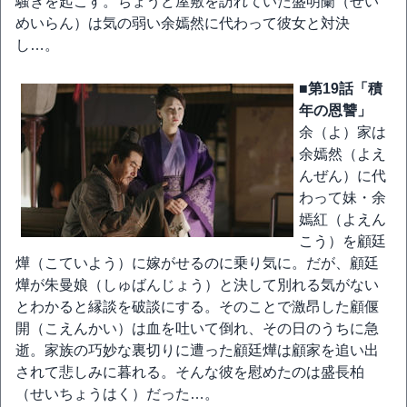
騒ぎを起こす。ちょうど屋敷を訪れていた盛明蘭（せい
めいらん）は気の弱い余嫣然に代わって彼女と対決
し…。
■第19話「積
年の恩讐」
余（よ）家は
余嫣然（よえ
んぜん）に代
わって妹・余
嫣紅（よえん
こう）を顧廷
燁（こていよう）に嫁がせるのに乗り気に。だが、顧廷
燁が朱曼娘（しゅばんじょう）と決して別れる気がない
とわかると縁談を破談にする。そのことで激昂した顧偃
開（こえんかい）は血を吐いて倒れ、その日のうちに急
逝。家族の巧妙な裏切りに遭った顧廷燁は顧家を追い出
されて悲しみに暮れる。そんな彼を慰めたのは盛長柏
（せいちょうはく）だった…。