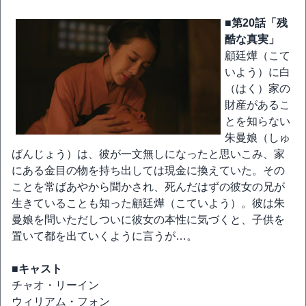
■第20話「残
酷な真実」
顧廷燁（こて
いよう）に白
（はく）家の
財産があるこ
とを知らない
朱曼娘（しゅ
ばんじょう）は、彼が一文無しになったと思いこみ、家
にある金目の物を持ち出しては現金に換えていた。その
ことを常ばあやから聞かされ、死んだはずの彼女の兄が
生きていることも知った顧廷燁（こていよう）。彼は朱
曼娘を問いただしついに彼女の本性に気づくと、子供を
置いて都を出ていくように言うが…。
■キャスト
チャオ・リーイン
ウィリアム・フォン