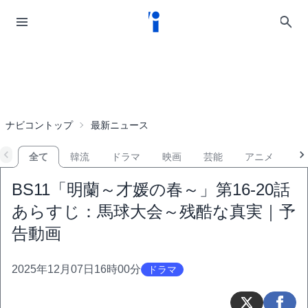
ナビコントップ
最新ニュース
全て
韓流
ドラマ
映画
芸能
アニメ
音
BS11「明蘭～才媛の春～」第16-20話
あらすじ：馬球大会～残酷な真実｜予
告動画
2025年12月07日16時00分
ドラマ