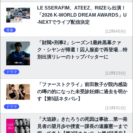
LE SSERAFIM、ATEEZ、RIIZEら出演！
「2026 K-WORLD DREAM AWARDS」U
-NEXTでライブ配信決定
音楽
[12時45分]
「財閥×刑事2」シーズン1最終黒幕クァ
ク・シヤンが帰還！囚人服姿で再登場…特
別出演リレーのトップバッターに
ドラマ
[12時23分]
「ファーストクライ」前田敦子が院内感染
の噂の的になった未受診妊婦に過去を明か
す【第5話ネタバレ】
ドラマ
[11時31分]
「大追跡」きたろうの死因は事故…第一発
見者の望月歩や捜査一課長の遠藤憲一まで