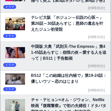
揃って炎上【第3話ネタバレと第4話予告】
ドラマ
[09時26分]
テレビ大阪 「ホジュン～伝説の心医～」
第26話～30話あらすじ：恩師の遺志を叶
えたジュン初登院
ドラマ
[09時10分]
中国版 大奥「武則天-The Empress-」第4
1-45話あらすじ：怨恨の炎～愛する人を追
って｜BS11｜予告動画
ドラマ
[09時00分]
BS12「この結婚は社内秘で」第19-24話：
優しいウソ～恋のはじまり
ドラマ
[09時00分]
チャ・テヒョン×オム・ジウォン、Netflix
映画『復職警察』で初の夫婦役！ドタバタ