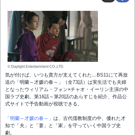
© Daylight Entertainment CO.,LTD
気が付けば、いつも貴方が支えてくれた…BS11にて再放
送の「明蘭～才媛の春～」（全73話）は実生活でも夫婦
となったウィリアム・フォン×チャオ・イーリン主演の中
国ラブ史劇。第16話～第20話のあらすじを紹介、作品公
式サイトで予告動画が視聴できる。
「明蘭～才媛の春～」
は、古代儒教制度の中、優れた才
知で「夫」と「妻」と「家」を守っていく中国ラブ史
劇。