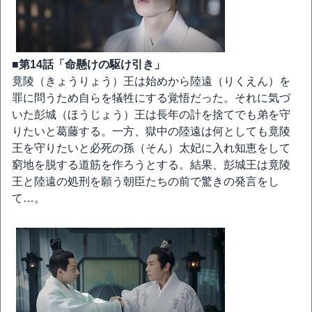
■第14話「命懸けの駆け引き」
竟陵（きょうりょう）王は始めから陸遠（りくえん）を
罪に問うため自らを犠牲にする覚悟だった。それに気づ
いた彭城（ほうじょう）王は長年の計を捨てでも弟を守
りたいと葛藤する。一方、獄中の陸遠は何としても竟陵
王を守りたいと必死の孫（そん）太妃に入れ知恵をして
窮地を脱する道筋を作ろうとする。結果、彭城王は竟陵
王と陸遠の処刑を願う朝臣たちの前で驚きの発言をし
て…。