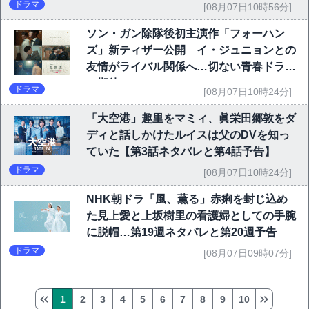
ドラマ
[08月07日10時56分]
ソン・ガン除隊後初主演作「フォーハン
ズ」新ティザー公開 イ・ジュニョンとの
友情がライバル関係へ…切ない青春ドラマ
に期待
ドラマ
[08月07日10時24分]
「大空港」趣里をマミィ、眞栄田郷敦をダ
ディと話しかけたルイスは父のDVを知っ
ていた【第3話ネタバレと第4話予告】
ドラマ
[08月07日10時24分]
NHK朝ドラ「風、薫る」赤痢を封じ込め
た見上愛と上坂樹里の看護婦としての手腕
に脱帽…第19週ネタバレと第20週予告
ドラマ
[08月07日09時07分]
1
2
3
4
5
6
7
8
9
10