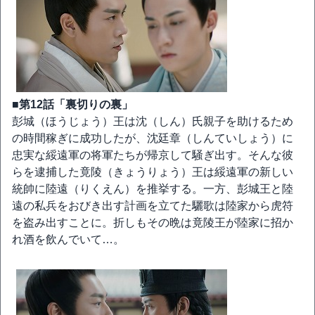
■第12話「裏切りの裏」
彭城（ほうじょう）王は沈（しん）氏親子を助けるため
の時間稼ぎに成功したが、沈廷章（しんていしょう）に
忠実な綏遠軍の将軍たちが帰京して騒ぎ出す。そんな彼
らを逮捕した竟陵（きょうりょう）王は綏遠軍の新しい
統帥に陸遠（りくえん）を推挙する。一方、彭城王と陸
遠の私兵をおびき出す計画を立てた驪歌は陸家から虎符
を盗み出すことに。折しもその晩は竟陵王が陸家に招か
れ酒を飲んでいて…。