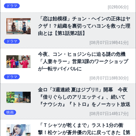
ドラマ
[02時06分]
「恋は飴模様」チョン・ヘインの正体はヤ
クザ！？組織を裏切ってハヨンを救った理
由とは【第1話第2話】
ドラマ
[08月07日19時41分]
今夜、コン・ヒョジンらに迫る謎の危機
「人妻キラー」営業3課のワークショップ
が一転サバイバルに
ドラマ
[08月07日18時30分]
金ロ「3週連続 夏はジブリ!!」開幕 今夜
『借りぐらしのアリエッティ』、続いて
『ナウシカ』『トトロ』をノーカット放送
映画
[08月07日14時17分]
「Ｔシャツが乾くまで」ラスト1分の衝
撃！松ケンが蒼井優の元に戻ってきた【第