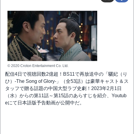
© 2020 Croton Entertainment Co. Ltd.
配信4日で視聴回数2億超！BS11で再放送中の「驪妃（り
ひ）-The Song of Glory-」（全53話）は豪華キャスト＆ス
タッフで贈る話題の中国大型ラブ史劇！2023年2月1日
（水）からの第11話～第15話のあらすじを紹介、Youtub
eにて日本語版予告動画が公開中だ。