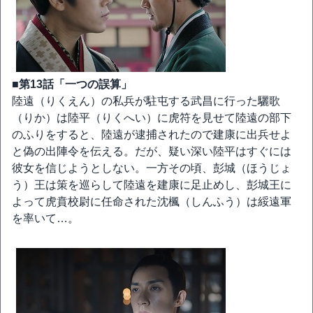
■第13話「一つの誤算」
陸遠（りくえん）の私兵が駐屯する武昌に行った驪歌
（りか）は陸平（りくへい）に虎符を見せて陸遠の部下
のふりをすると、陸遠が逮捕されたので建康に出兵せよ
と偽の出陣令を伝える。だが、疑い深い陸平はすぐには
彼女を信じようとしない。一方その頃、彭城（ほうじょ
う）王は策を巡らして陸遠を建康に足止めし、彭城王に
よって虎賁校尉に任命された沈楓（しんふう）は綏遠軍
を率いて…。