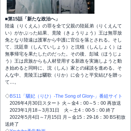
■第15話「新たな政治へ」
陸遠（りくえん）の罪を全て父親の陸延弟（りくえんて
い）がかぶった結果、竟陵（きょうりょう）王は無罪放
免となり陸遠は護軍から中護に官位を落とされる。そし
て、沈廷章（しんていしょう）と沈植（しんしょく）は
無事帰宅を果たしたのだった。その後、彭城（ほうじょ
う）王は庶族からも人材登用する新政を実施しようと動
き始めると同時に、沈（しん）家との縁談を進める。そ
んな中、竟陵王は驪歌（りか）に会うと平安結びを贈っ
て…。
◇
BS11「驪妃（りひ）-The Song of Glory-」番組サイト
2026年4月30日スタート 火～金4：00～5：00 再放送
2023年1月18～3月31日 火～土4：00-5：00 終了
2022年5月4日～7月15日 月～金15：29-16：30 BS初放
送終了