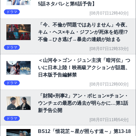
5話ネタバレと第6話予告】
ドラマ
[08月07日12時40分]
「今、不倫が問題ではありません」今夜、
キム・ヘス×キム・ジフンが死体を処理!?
不倫→ひき逃げ→暴走の連鎖が始まる
ドラマ
[08月07日12時33分]
＜山河令＞ゴン・ジュン主演「暗河伝」つ
いに日本上陸！映画級アクションが話題、
日本版予告編解禁
ドラマ
[08月07日12時00分]
「財閥×刑事2」アン・ボヒョン×チョン・
ウンチェの最悪の過去が明らかに…第1話
新予告公開
ドラマ
[08月07日11時54分]
BS12「惜花芷～星が照らす道～」第13-18