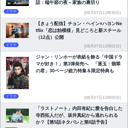
話：端午節の夜～家族の裏切り
ドラマ
[08月07日11時30分]
【きょう配信】チョン・ヘイン×ハヨンNe
tflix「恋は飴模様」見どころと新スチール
（12点）公開
ドラマ
[08月07日11時02分]
ジャン・リンホーが表紙を飾る「中国ドラ
マが好き！」第3弾発売へ 「逐玉：翡翠
の君」30ページ総力特集＆限定特典も
ドラマ
[08月07日11時00分]
「ラストノート」内田有紀に愛を告白した
寺西拓人だが、坂井真紀から逃れられる
か？【第5話ネタバレと第6話予告】