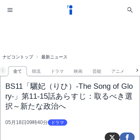
ナビコントップ
最新ニュース
全て
韓流
ドラマ
映画
芸能
アニメ
音
BS11「驪妃（りひ）-The Song of Glo
ry-」第11-15話あらすじ：取るべき選
択～新たな政治へ
05月18日09時40分
ドラマ