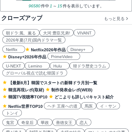
96580
件中
1
～
15
件を表示しています。
クローズアップ
もっと見る
朝ドラ:風、薫る
大河:豊臣兄弟!
VIVANT
2026年夏(7月)国内ドラマ一覧
Netflix
Disney+
Netflix2026年作品
PrimeVideo
Disney+2026年作品
U-NEXT
Lemino
Hulu
韓ドラ歴史コラム
グローバル視点で読む韓国ドラ
【最新8月】韓国でスタートの新韓ドラ月別一覧
韓流再現レポ(取材)
制作発表会レポ(WEB)
韓国TV視聴率TOP10
どこよりも詳しい!キャスト紹介
ヘチ 王座への道
馬医
イ・サン
Netflix世界TOP10
トンイ
鬼宮
奇皇后
華政
善徳女王
恋人