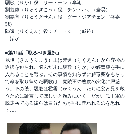
驪歌（りか）役：リー・チン（李沁）
劉義康（りゅうぎこう）役：チン・ハオ（秦昊）
劉義宣（りゅうぎせん）役：グー・ジアチェン（谷嘉
誠）
陸遠（りくえん）役：チー・ジー（戚跡）
ほか
■第11話「取るべき選択」
竟陵（きょうりょう）王は陸遠（りくえん）から究極の
選択を迫られ、悩んだ末に驪歌（りか）の解毒薬を手に
入れることを選ぶ。その事情を知らずに解毒薬をもらっ
て命を取り留めた驪歌は、竟陵王の態度の変化に戸惑
う。その後、驪歌は霍雲（かくうん）たちに父と兄を救
うために証言してほしいと頼みにいく。だが、黒甲軍の
脱走兵である彼らは自分たちが罪に問われるのを恐れ
て…。