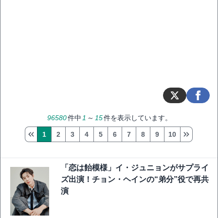
96580
件中
1
～
15
件を表示しています。
1
2
3
4
5
6
7
8
9
10
「恋は飴模様」イ・ジュニョンがサプライ
ズ出演！チョン・ヘインの“弟分”役で再共
演