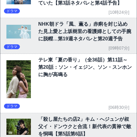
ていた【第3話ネタバレと第4話予告】
ドラマ
[10時24分]
NHK朝ドラ「風、薫る」赤痢を封じ込め
た見上愛と上坂樹里の看護婦としての手腕
に脱帽…第19週ネタバレと第20週予告
ドラマ
[09時07分]
テレ東「夏の香り」（全36話）第11話～
第20話：ソン・イェジン、ソン・スンホン
に胸が高鳴る
ドラマ
[06時30分]
「殺し屋たちの店2」キム・へジュンが叔
父イ・ドンウクと合流！新代表の貫禄で敵
を恫喝【第5話第6話】