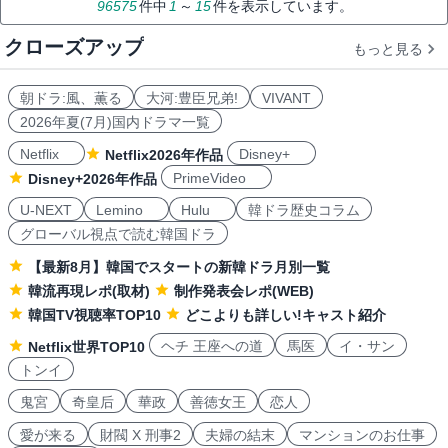
96575
件中
1
～
15
件を表示しています。
クローズアップ
もっと見る
朝ドラ:風、薫る
大河:豊臣兄弟!
VIVANT
2026年夏(7月)国内ドラマ一覧
Netflix
Disney+
Netflix2026年作品
PrimeVideo
Disney+2026年作品
U-NEXT
Lemino
Hulu
韓ドラ歴史コラム
グローバル視点で読む韓国ドラ
【最新8月】韓国でスタートの新韓ドラ月別一覧
韓流再現レポ(取材)
制作発表会レポ(WEB)
韓国TV視聴率TOP10
どこよりも詳しい!キャスト紹介
ヘチ 王座への道
馬医
イ・サン
Netflix世界TOP10
トンイ
鬼宮
奇皇后
華政
善徳女王
恋人
愛が来る
財閥 X 刑事2
夫婦の結末
マンションのお仕事