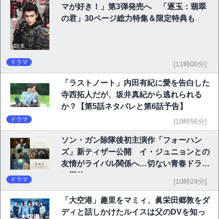
マが好き！」第3弾発売へ 「逐玉：翡翠
の君」30ページ総力特集＆限定特典も
ドラマ
[11時00分]
「ラストノート」内田有紀に愛を告白した
寺西拓人だが、坂井真紀から逃れられる
か？【第5話ネタバレと第6話予告】
ドラマ
[10時56分]
ソン・ガン除隊後初主演作「フォーハン
ズ」新ティザー公開 イ・ジュニョンとの
友情がライバル関係へ…切ない青春ドラマ
に期待
ドラマ
[10時24分]
「大空港」趣里をマミィ、眞栄田郷敦をダ
ディと話しかけたルイスは父のDVを知っ