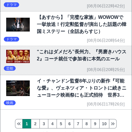
ドラマ
[08月06日22時42分]
【あすから】「完璧な家族」WOWOWで
一挙放送！行定勲監督が演出した話題の韓
国ミステリー（全話あらすじ）
ドラマ
[08月06日20時54分]
“これはダメだろ”長州力、『男磨きハウス
2』コーチ就任で参加者に本気のエール
芸能
[08月06日20時25分]
イ・チャンドン監督8年ぶりの新作『可能
な愛』、ヴェネツィア・トロントに続きニ
ューヨーク映画祭にも正式招待 世界3大
映画祭で快挙｜Netflix映画
映画
[08月06日17時26分]
1
2
3
4
5
6
7
8
9
10