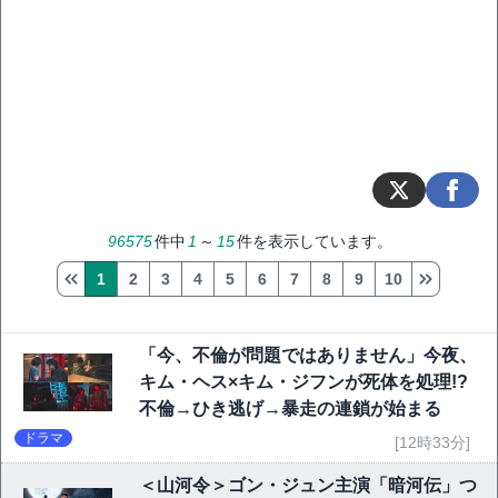
96575
件中
1
～
15
件を表示しています。
1
2
3
4
5
6
7
8
9
10
「今、不倫が問題ではありません」今夜、
キム・ヘス×キム・ジフンが死体を処理!?
不倫→ひき逃げ→暴走の連鎖が始まる
ドラマ
[12時33分]
＜山河令＞ゴン・ジュン主演「暗河伝」つ