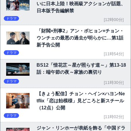
いに日本上陸！映画級アクションが話題、
日本版予告編解禁
ドラマ
[12時00分]
「財閥×刑事2」アン・ボヒョン×チョン・
ウンチェの最悪の過去が明らかに…第1話
新予告公開
ドラマ
[11時54分]
BS12「惜花芷～星が照らす道～」第13-18
話：端午節の夜～家族の裏切り
ドラマ
[11時30分]
【きょう配信】チョン・ヘイン×ハヨンNe
tflix「恋は飴模様」見どころと新スチール
（12点）公開
ドラマ
[11時02分]
ジャン・リンホーが表紙を飾る「中国ドラ