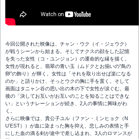
今回公開された映像は、チャン・ウク（イ・ジェウク）
が戦うシーンから始まる。そしてナクスの顔をした記憶
を失った女性（コ・ユンジョン）の運命的な縁を描く。
女性が現れると、翡翠の青い玉（ムドクとお揃いの“鳥の
卵”の飾り）が輝く。女性は「それを取り出せば楽になる
のか」と語りかけ、そっとウクの胸に手を置く。そして
画面はタニャン谷の思い出の木の下で女性が涙ぐむ。最
後の「決してお互いがお互いのことを知ることはできな
い」というナレーションが続き、2人の事情に興味がわ
く。
さらに映像では、貴公子ユル（ファン・ミンヒョク（N
U'EST））が血に染まった胸を抑え、悲しみの表情と手
にした血の滴る剣が途中で差し込まれ、3人のロマンスが