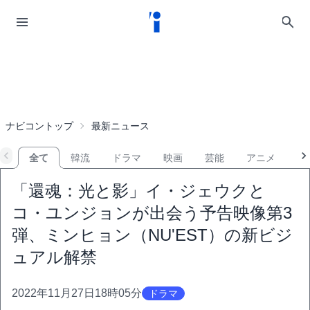
ナビコントップ
最新ニュース
全て
韓流
ドラマ
映画
芸能
アニメ
音
「還魂：光と影」イ・ジェウクと
コ・ユンジョンが出会う予告映像第3
弾、ミンヒョン（NU'EST）の新ビジ
ュアル解禁
2022年11月27日18時05分
ドラマ