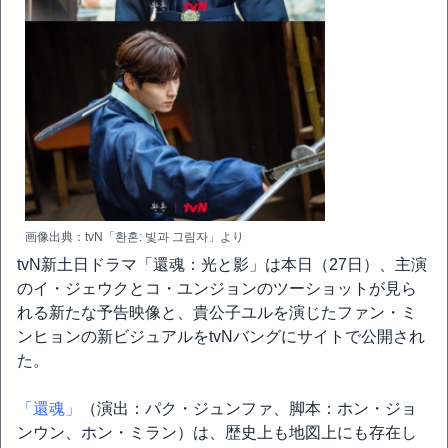
画像出典：tvN「환혼: 빛과 그림자」より
tvN新土日ドラマ「還魂：光と影」は本日（27日）、主演
のイ・ジェウクとコ・ユンジョンのツーショットが見ら
れる新たな予告映像と、貴公子ユルを演じたファン・ミ
ンヒョンの新ビジュアルをtvNバングにサイトで公開され
た。
「還魂」
（演出：パク・ジュンファ、脚本：ホン・ジョ
ンウン、ホン・ミラン）は、歴史上も地図上にも存在し