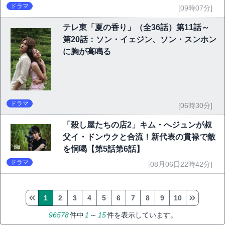
ドラマ
[09時07分]
テレ東「夏の香り」（全36話）第11話～
第20話：ソン・イェジン、ソン・スンホン
に胸が高鳴る
ドラマ
[06時30分]
「殺し屋たちの店2」キム・へジュンが叔
父イ・ドンウクと合流！新代表の貫禄で敵
を恫喝【第5話第6話】
ドラマ
[08月06日22時42分]
1
2
3
4
5
6
7
8
9
10
96578
件中
1
～
15
件を表示しています。