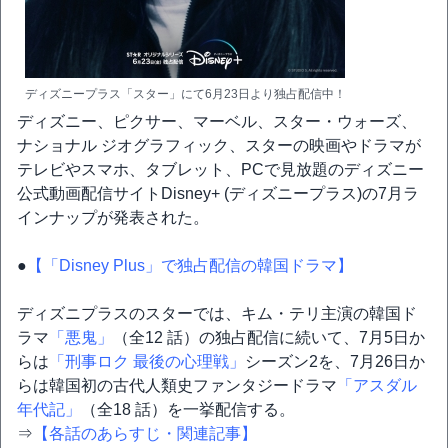
ディズニープラス「スター」にて6月23日より独占配信中！
ディズニー、ピクサー、マーベル、スター・ウォーズ、
ナショナル ジオグラフィック、スターの映画やドラマが
テレビやスマホ、タブレット、PCで見放題のディズニー
公式動画配信サイトDisney+ (ディズニープラス)の7月ラ
インナップが発表された。
●
【「Disney Plus」で独占配信の韓国ドラマ】
ディズニプラスのスターでは、キム・テリ主演の韓国ド
ラマ
「悪鬼」
（全12 話）の独占配信に続いて、7月5日か
らは
「刑事ロク 最後の心理戦」
シーズン2を、7月26日か
らは韓国初の古代人類史ファンタジードラマ
「アスダル
年代記」
（全18 話）を一挙配信する。
⇒
【各話のあらすじ・関連記事】