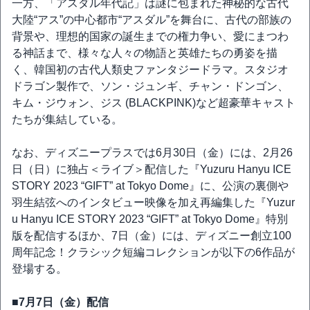
一方、「アスダル年代記」は謎に包まれた神秘的な古代
大陸“アス”の中心都市“アスダル”を舞台に、古代の部族の
背景や、理想的国家の誕生までの権力争い、愛にまつわ
る神話まで、様々な人々の物語と英雄たちの勇姿を描
く、韓国初の古代人類史ファンタジードラマ。スタジオ
ドラゴン製作で、ソン・ジュンギ、チャン・ドンゴン、
キム・ジウォン、ジス (BLACKPINK)など超豪華キャスト
たちが集結している。
なお、ディズニープラスでは6月30日（金）には、2月26
日（日）に独占＜ライブ＞配信した『Yuzuru Hanyu ICE
STORY 2023 “GIFT” at Tokyo Dome』に、公演の裏側や
羽生結弦へのインタビュー映像を加え再編集した『Yuzur
u Hanyu ICE STORY 2023 “GIFT” at Tokyo Dome』特別
版を配信するほか、7日（金）には、ディズニー創立100
周年記念！クラシック短編コレクションが以下の6作品が
登場する。
■7月7日（金）配信