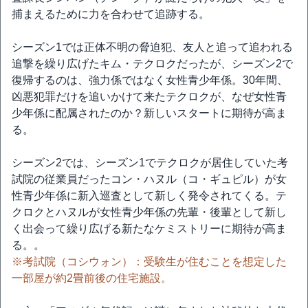
捕まえるために力を合わせて追跡する。
シーズン1では正体不明の脅迫犯、友人と追って追われる
追撃を繰り広げたキム・テクロクだったが、シーズン2で
復帰するのは、強力係ではなく女性青少年係。30年間、
凶悪犯罪だけを追いかけて来たテクロクが、なぜ女性青
少年係に配属されたのか？新しいスタートに期待が高ま
る。
シーズン2では、シーズン1でテクロクが居住していた考
試院の従業員だったコン・ハヌル（コ・ギュピル）が女
性青少年係に新入巡査として新しく発令されてくる。テ
クロクとハヌルが女性青少年係の先輩・後輩として新し
く出会って繰り広げる新たなケミストリーに期待が高ま
る。。
※考試院（コシウォン）：受験生が住むことを想定した
一部屋が約2畳前後の住宅施設。