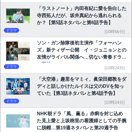
「ラストノート」内田有紀に愛を告白した
寺西拓人だが、坂井真紀から逃れられる
か？【第5話ネタバレと第6話予告】
ドラマ
[10時56分]
ソン・ガン除隊後初主演作「フォーハン
ズ」新ティザー公開 イ・ジュニョンとの
友情がライバル関係へ…切ない青春ドラマ
に期待
ドラマ
[10時24分]
「大空港」趣里をマミィ、眞栄田郷敦をダ
ディと話しかけたルイスは父のDVを知っ
ていた【第3話ネタバレと第4話予告】
ドラマ
[10時24分]
NHK朝ドラ「風、薫る」赤痢を封じ込め
た見上愛と上坂樹里の看護婦としての手腕
に脱帽…第19週ネタバレと第20週予告