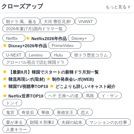
クローズアップ
もっと見る
朝ドラ:風、薫る
大河:豊臣兄弟!
VIVANT
2026年夏(7月)国内ドラマ一覧
Netflix
Disney+
Netflix2026年作品
PrimeVideo
Disney+2026年作品
U-NEXT
Lemino
Hulu
韓ドラ歴史コラム
グローバル視点で読む韓国ドラ
【最新8月】韓国でスタートの新韓ドラ月別一覧
韓流再現レポ(取材)
制作発表会レポ(WEB)
韓国TV視聴率TOP10
どこよりも詳しい!キャスト紹介
ヘチ 王座への道
馬医
イ・サン
Netflix世界TOP10
トンイ
鬼宮
奇皇后
華政
善徳女王
恋人
愛が来る
財閥 X 刑事2
夫婦の結末
マンションのお仕事
人妻キラー