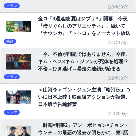
ドラマ
[18時30分]
金ロ「3週連続 夏はジブリ!!」開幕 今夜
『借りぐらしのアリエッティ』、続いて
『ナウシカ』『トトロ』をノーカット放送
映画
[14時17分]
「今、不倫が問題ではありません」今夜、
キム・ヘス×キム・ジフンが死体を処理!?
不倫→ひき逃げ→暴走の連鎖が始まる
ドラマ
[12時33分]
＜山河令＞ゴン・ジュン主演「暗河伝」つ
いに日本上陸！映画級アクションが話題、
日本版予告編解禁
ドラマ
[12時00分]
「財閥×刑事2」アン・ボヒョン×チョン・
ウンチェの最悪の過去が明らかに…第1話