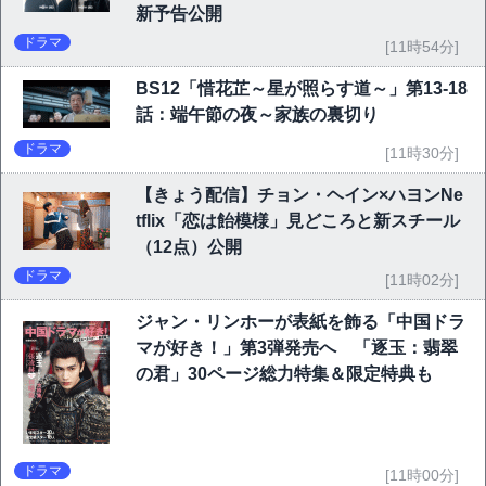
新予告公開
ドラマ
[11時54分]
BS12「惜花芷～星が照らす道～」第13-18
話：端午節の夜～家族の裏切り
ドラマ
[11時30分]
【きょう配信】チョン・ヘイン×ハヨンNe
tflix「恋は飴模様」見どころと新スチール
（12点）公開
ドラマ
[11時02分]
ジャン・リンホーが表紙を飾る「中国ドラ
マが好き！」第3弾発売へ 「逐玉：翡翠
の君」30ページ総力特集＆限定特典も
ドラマ
[11時00分]