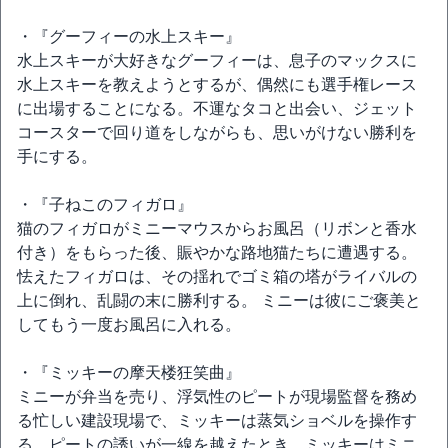
・『グーフィーの水上スキー』
水上スキーが大好きなグーフィーは、息子のマックスに
水上スキーを教えようとするが、偶然にも選手権レース
に出場することになる。不運なタコと出会い、ジェット
コースターで回り道をしながらも、思いがけない勝利を
手にする。
・『子ねこのフィガロ』
猫のフィガロがミニーマウスからお風呂（リボンと香水
付き）をもらった後、賑やかな路地猫たちに遭遇する。
怯えたフィガロは、その揺れでゴミ箱の塔がライバルの
上に倒れ、乱闘の末に勝利する。 ミニーは彼にご褒美と
してもう一度お風呂に入れる。
・『ミッキーの摩天楼狂笑曲』
ミニーが弁当を売り、浮気性のピートが現場監督を務め
る忙しい建設現場で、ミッキーは蒸気ショベルを操作す
る。ピートの誘いが一線を越えたとき、ミッキーはミニ