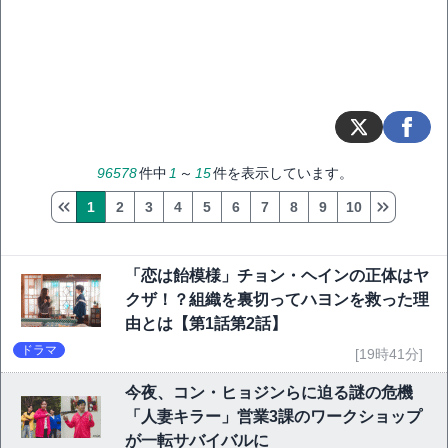
96578
件中
1
～
15
件を表示しています。
1
2
3
4
5
6
7
8
9
10
「恋は飴模様」チョン・ヘインの正体はヤ
クザ！？組織を裏切ってハヨンを救った理
由とは【第1話第2話】
ドラマ
[19時41分]
今夜、コン・ヒョジンらに迫る謎の危機
「人妻キラー」営業3課のワークショップ
が一転サバイバルに