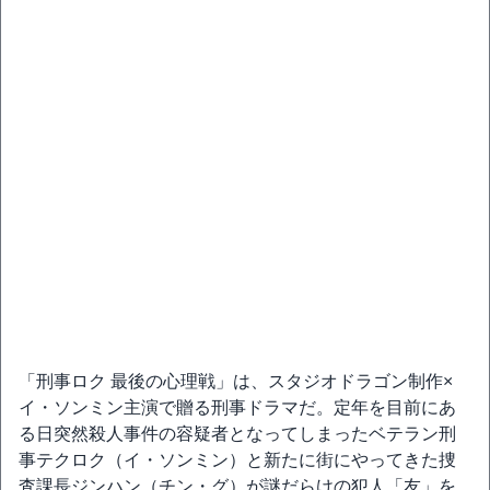
「刑事ロク 最後の心理戦」は、スタジオドラゴン制作×
イ・ソンミン主演で贈る刑事ドラマだ。定年を目前にあ
る日突然殺人事件の容疑者となってしまったベテラン刑
事テクロク（イ・ソンミン）と新たに街にやってきた捜
査課長ジンハン（チン・グ）が謎だらけの犯人「友」を