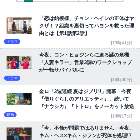
「恋は飴模様」チョン・ヘインの正体はヤ
クザ！？組織を裏切ってハヨンを救った理
由とは【第1話第2話】
ドラマ
[19時41分]
今夜、コン・ヒョジンらに迫る謎の危機
「人妻キラー」営業3課のワークショップ
が一転サバイバルに
ドラマ
[18時30分]
金ロ「3週連続 夏はジブリ!!」開幕 今夜
『借りぐらしのアリエッティ』、続いて
『ナウシカ』『トトロ』をノーカット放送
映画
[14時17分]
「今、不倫が問題ではありません」今夜、
キム・ヘス×キム・ジフンが死体を処理!?