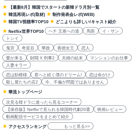
【最新8月】韓国でスタートの新韓ドラ月別一覧
韓流再現レポ(取材)
制作発表会レポ(WEB)
韓国TV視聴率TOP10
どこよりも詳しい!キャスト紹介
ヘチ 王座への道
馬医
イ・サン
Netflix世界TOP10
トンイ
鬼宮
奇皇后
華政
善徳女王
恋人
愛が来る
財閥 X 刑事2
夫婦の結末
マンションのお仕事
人妻キラー
恋は飴模様
君へと続く僕のドリーム!
恋は命がけ
殺し屋たちの店2
今、不倫が問題ではありません
華流トップページ
次見る韓ドラに迷ったら見るコーナー
【保存版】Netflixで見られる韓国時代劇20選
映画レビュー
動画配信サービスをまとめて紹介
もっと見る>>
アクセスランキング