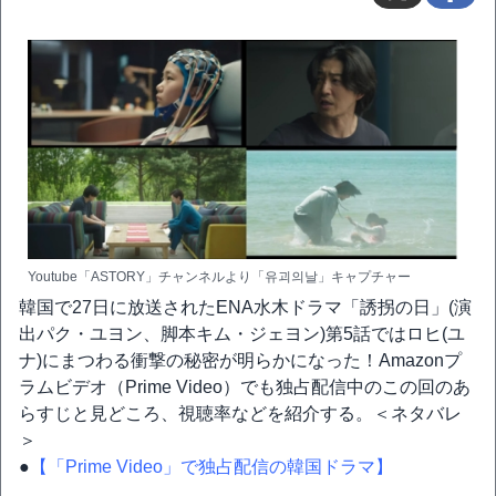
Youtube「ASTORY」チャンネルより「유괴의날」キャプチャー
韓国で27日に放送されたENA水木ドラマ「誘拐の日」(演
出パク・ユヨン、脚本キム・ジェヨン)第5話ではロヒ(ユ
ナ)にまつわる衝撃の秘密が明らかになった！Amazonプ
ラムビデオ（Prime Video）でも独占配信中のこの回のあ
らすじと見どころ、視聴率などを紹介する。＜ネタバレ
＞
●
【「Prime Video」で独占配信の韓国ドラマ】