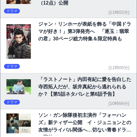
（12点）公開
ドラマ
[11時02分]
ジャン・リンホーが表紙を飾る「中国ドラ
マが好き！」第3弾発売へ 「逐玉：翡翠
の君」30ページ総力特集＆限定特典も
ドラマ
[11時00分]
「ラストノート」内田有紀に愛を告白した
寺西拓人だが、坂井真紀から逃れられる
か？【第5話ネタバレと第6話予告】
ドラマ
[10時56分]
ソン・ガン除隊後初主演作「フォーハン
ズ」新ティザー公開 イ・ジュニョンとの
友情がライバル関係へ…切ない青春ドラマ