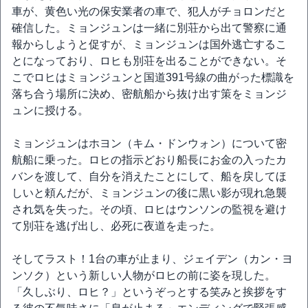
車が、黄色い光の保安業者の車で、犯人がチョロンだと
確信した。ミョンジュンは一緒に別荘から出て警察に通
報からしようと促すが、ミョンジュンは国外逃亡するこ
とになっており、ロヒも別荘を出ることができない。そ
こでロヒはミョンジュンと国道391号線の曲がった標識を
落ち合う場所に決め、密航船から抜け出す策をミョンジ
ュンに授ける。
ミョンジュンはホヨン（キム・ドンウォン）について密
航船に乗った。ロヒの指示どおり船長にお金の入ったカ
バンを渡して、自分を消えたことにして、船を戻してほ
しいと頼んだが、ミョンジュンの後に黒い影が現れ急襲
され気を失った。その頃、ロヒはウンソンの監視を避け
て別荘を逃げ出し、必死に夜道を走った。
そしてラスト！1台の車が止まり、ジェイデン（カン・ヨ
ンソク）という新しい人物がロヒの前に姿を現した。
「久しぶり、ロヒ？」というぞっとする笑みと挨拶をす