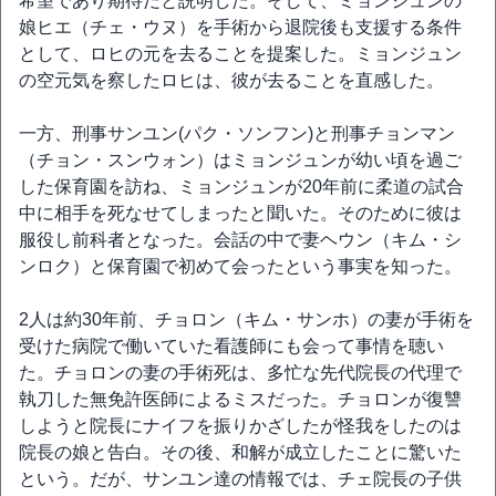
希望であり期待だと説明した。そして、ミョンジュンの
娘ヒエ（チェ・ウヌ）を手術から退院後も支援する条件
として、ロヒの元を去ることを提案した。ミョンジュン
の空元気を察したロヒは、彼が去ることを直感した。
一方、刑事サンユン(パク・ソンフン)と刑事チョンマン
（チョン・スンウォン）はミョンジュンが幼い頃を過ご
した保育園を訪ね、ミョンジュンが20年前に柔道の試合
中に相手を死なせてしまったと聞いた。そのために彼は
服役し前科者となった。会話の中で妻ヘウン（キム・シ
ンロク）と保育園で初めて会ったという事実を知った。
2人は約30年前、チョロン（キム・サンホ）の妻が手術を
受けた病院で働いていた看護師にも会って事情を聴い
た。チョロンの妻の手術死は、多忙な先代院長の代理で
執刀した無免許医師によるミスだった。チョロンが復讐
しようと院長にナイフを振りかざしたが怪我をしたのは
院長の娘と告白。その後、和解が成立したことに驚いた
という。だが、サンユン達の情報では、チェ院長の子供