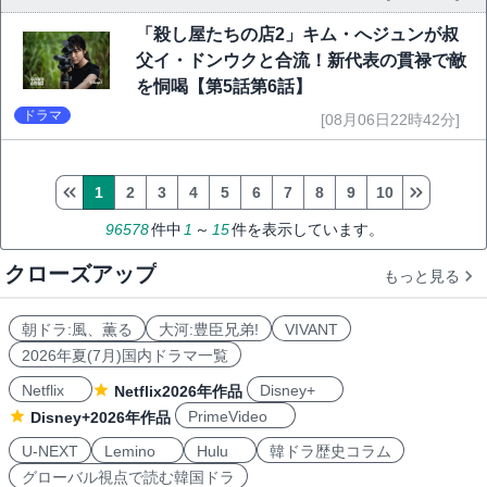
「殺し屋たちの店2」キム・へジュンが叔
父イ・ドンウクと合流！新代表の貫禄で敵
を恫喝【第5話第6話】
ドラマ
[08月06日22時42分]
1
2
3
4
5
6
7
8
9
10
96578
件中
1
～
15
件を表示しています。
クローズアップ
もっと見る
朝ドラ:風、薫る
大河:豊臣兄弟!
VIVANT
2026年夏(7月)国内ドラマ一覧
Netflix
Disney+
Netflix2026年作品
PrimeVideo
Disney+2026年作品
U-NEXT
Lemino
Hulu
韓ドラ歴史コラム
グローバル視点で読む韓国ドラ