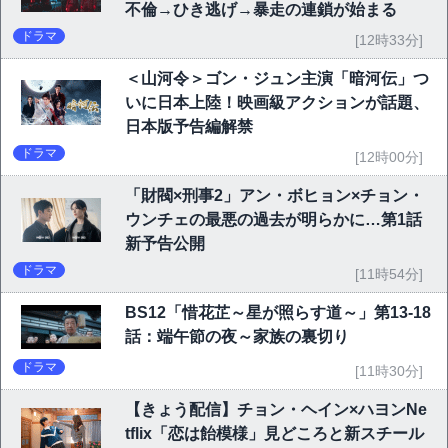
不倫→ひき逃げ→暴走の連鎖が始まる
ドラマ
[12時33分]
＜山河令＞ゴン・ジュン主演「暗河伝」つ
いに日本上陸！映画級アクションが話題、
日本版予告編解禁
ドラマ
[12時00分]
「財閥×刑事2」アン・ボヒョン×チョン・
ウンチェの最悪の過去が明らかに…第1話
新予告公開
ドラマ
[11時54分]
BS12「惜花芷～星が照らす道～」第13-18
話：端午節の夜～家族の裏切り
ドラマ
[11時30分]
【きょう配信】チョン・ヘイン×ハヨンNe
tflix「恋は飴模様」見どころと新スチール