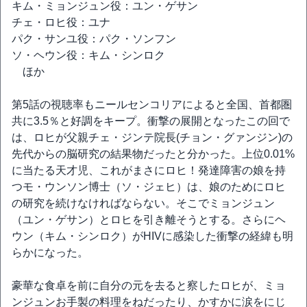
キム・ミョンジュン役：ユン・ゲサン
チェ・ロヒ役：ユナ
パク・サンユ役：パク・ソンフン
ソ・ヘウン役：キム・シンロク
ほか
第5話の視聴率もニールセンコリアによると全国、首都圏
共に3.5％と好調をキープ。衝撃の展開となったこの回で
は、ロヒが父親チェ・ジンテ院長(チョン・グァンジン)の
先代からの脳研究の結果物だったと分かった。上位0.01%
に当たる天才児、これがまさにロヒ！発達障害の娘を持
つモ・ウンソン博士（ソ・ジェヒ）は、娘のためにロヒ
の研究を続けなければならない。そこでミョンジュン
（ユン・ゲサン）とロヒを引き離そうとする。さらにヘ
ウン（キム・シンロク）がHIVに感染した衝撃の経緯も明
らかになった。
豪華な食卓を前に自分の元を去ると察したロヒが、ミョ
ンジュンお手製の料理をねだったり、かすかに涙をにじ