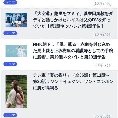
に期待
ドラマ
[10時24分]
「大空港」趣里をマミィ、眞栄田郷敦をダ
ディと話しかけたルイスは父のDVを知っ
ていた【第3話ネタバレと第4話予告】
ドラマ
[10時24分]
NHK朝ドラ「風、薫る」赤痢を封じ込め
た見上愛と上坂樹里の看護婦としての手腕
に脱帽…第19週ネタバレと第20週予告
ドラマ
[09時07分]
テレ東「夏の香り」（全36話）第11話～
第20話：ソン・イェジン、ソン・スンホン
に胸が高鳴る
ドラマ
[06時30分]