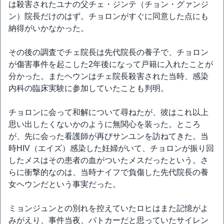
は殺害されたユナの父チェ・ジンテ（チョン・グァンジ
ン）院長だけのはず。チョロンがすぐに同意した点にも
納得がいかなかった。
その後の調査でチェ院長は先代院長の養子で、チョロン
が傷害事件を起こした2年後になって戸籍に入れたことが
分かった。またヘウンはチェ院長殺害された当時、感染
内科の臨床実験に参加していたことも判明。
チョロンに会って和解について尋ねたが、彼はこれ以上
思い出したくないかのように無関心を装った。ところ
が、先に会った看護師が再びサンユンを訪ねてきた。当
時HIV（エイズ）感染した妊婦がいて、チョロンが振り回
したメスはその患者の血がついたメスだったという。さ
らに衝撃的なのは、当時ナイフで負傷した先代院長の養
女ヘウンだという事実だった。
ミョンジュンとの別れを控えていたロヒはまた記憶がよ
みがえり、事件当夜、パトカーだと思っていたサイレン