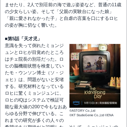
ませたり、2人で別荘前の海で遊ぶ姿姿など、普通の11歳
の少女らしい姿。そして「父親の実験台になった娘」
「親に愛されなかった子」と自虐の言葉を口にするロヒ
の姿が胸に切なく響いた。
■第5話「天才児」
意識を失って倒れたミョンジ
ュンとロヒが目覚めたところ
はチェ院長の別荘だった。ロ
ヒの脳機能状態を検査してい
たモ・ウンソン博士（ソ・ジ
ェヒ）は、問題がないと安堵
する。研究材料となっている
ロヒに驚くミョンジュンに、
ロヒのIQはシステムで検証可
能な最大値の200で今もなおあ
©ASTORY Co.,Ltd
らゆる分野で伸びている。こ
©KT StudioGenie Co.,Ltd ©ENA
れまでの研究が多くの人々の