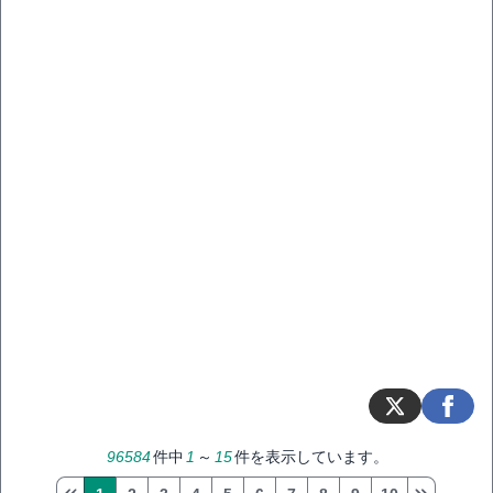
96584
件中
1
～
15
件を表示しています。