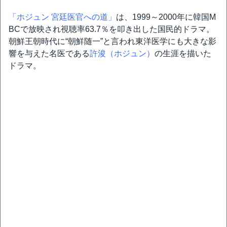
「ホジュン 宮廷医官への道」
は、1999～2000年に韓国M
BCで放映され視聴率63.7％を叩き出した国民的ドラマ。
朝鮮王朝時代に“朝鮮随一”と言われ東洋医学にも大きな影
響を与えた名医である
許浚（ホジュン）
の生涯を描いた
ドラマ。