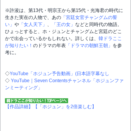
※許浚は、第13代・明宗王から第15代・光海君の時代に
生きた実在の人物で、あの
「宮廷女官チャングムの誓
い」
や
「女人天下」
、
「王の女」
などと同時代の物語。
ひょっとすると、ホ・ジュンとチャングムと宮廷のどこ
かで出会っているかもしれない。詳しくは、
韓ドラここ
が知りたい！
のドラマの年表
「ドラマの朝鮮王朝」
を参
考に。
◇
YouTube「ホジュン予告動画」(日本語字幕なし
◇
YouTube｜Seven Contentsチャンネル「ホジュンファ
ンミーティング」
【作品詳細】
【「ホジュン」を2倍楽しむ】