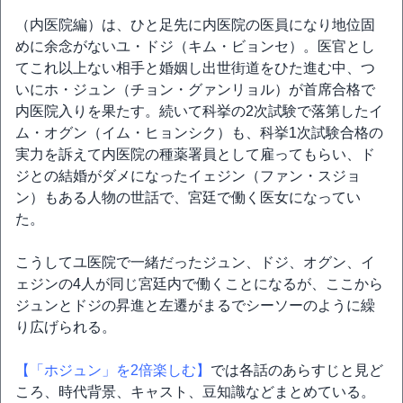
（内医院編）は、ひと足先に内医院の医員になり地位固
めに余念がないユ・ドジ（キム・ビョンセ）。医官とし
てこれ以上ない相手と婚姻し出世街道をひた進む中、つ
いにホ・ジュン（チョン・グァンリョル）が首席合格で
内医院入りを果たす。続いて科挙の2次試験で落第したイ
ム・オグン（イム・ヒョンシク）も、科挙1次試験合格の
実力を訴えて内医院の種薬署員として雇ってもらい、ド
ジとの結婚がダメになったイェジン（ファン・スジョ
ン）もある人物の世話で、宮廷で働く医女になってい
た。
こうしてユ医院で一緒だったジュン、ドジ、オグン、イ
ェジンの4人が同じ宮廷内で働くことになるが、ここから
ジュンとドジの昇進と左遷がまるでシーソーのように繰
り広げられる。
【「ホジュン」を2倍楽しむ】
では各話のあらすじと見ど
ころ、時代背景、キャスト、豆知識などまとめている。