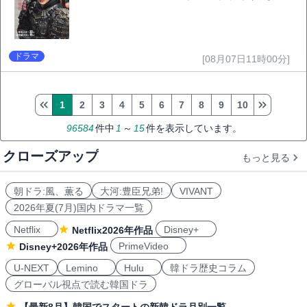
ドラマ
[08月07日11時00分]
1
2
3
4
5
6
7
8
9
10
96584
件中
1
～
15
件を表示しています。
クローズアップ
もっと見る
朝ドラ:風、薫る
大河:豊臣兄弟!
VIVANT
2026年夏(7月)国内ドラマ一覧
Netflix
Disney+
Netflix2026年作品
PrimeVideo
Disney+2026年作品
U-NEXT
Lemino
Hulu
韓ドラ歴史コラム
グローバル視点で読む韓国ドラ