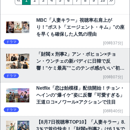
1
2
3
4
5
6
7
8
9
10
MBC「人妻キラー」視聴率右肩上が
り！“ポスト「エージェント・キム」”の座
を早くも確保した人気の理由
ドラマ
[09時37分]
「財閥 x 刑事2」アン・ボヒョン×チョ
ン・ウンチェの新バディに日韓で反
響！“ケミ最高”“このテンポ感がいい”初回
6.1％で好発進
ドラマ
[09時07分]
Netflix「恋は飴模様」配信開始！チョン・
ヘインの“爆イケ”姿に反響「可愛すぎる」
王道ロコ×ノワール×アクションで注目
ドラマ
[08時40分]
【8月7日視聴率TOP10】「人妻キラー」8.
3％で首位快走！「財閥×刑事2」は6.1％で