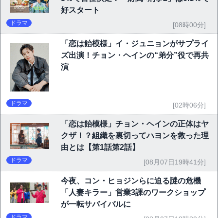
好スタート
ドラマ
[08時00分]
「恋は飴模様」イ・ジュニョンがサプライ
ズ出演！チョン・ヘインの“弟分”役で再共
演
ドラマ
[02時06分]
「恋は飴模様」チョン・ヘインの正体はヤ
クザ！？組織を裏切ってハヨンを救った理
由とは【第1話第2話】
ドラマ
[08月07日19時41分]
今夜、コン・ヒョジンらに迫る謎の危機
「人妻キラー」営業3課のワークショップ
が一転サバイバルに
ドラマ