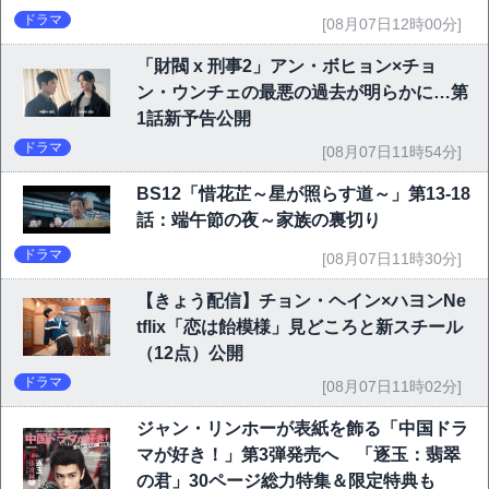
ドラマ
[08月07日12時00分]
「財閥 x 刑事2」アン・ボヒョン×チョ
ン・ウンチェの最悪の過去が明らかに…第
1話新予告公開
ドラマ
[08月07日11時54分]
BS12「惜花芷～星が照らす道～」第13-18
話：端午節の夜～家族の裏切り
ドラマ
[08月07日11時30分]
【きょう配信】チョン・ヘイン×ハヨンNe
tflix「恋は飴模様」見どころと新スチール
（12点）公開
ドラマ
[08月07日11時02分]
ジャン・リンホーが表紙を飾る「中国ドラ
マが好き！」第3弾発売へ 「逐玉：翡翠
の君」30ページ総力特集＆限定特典も