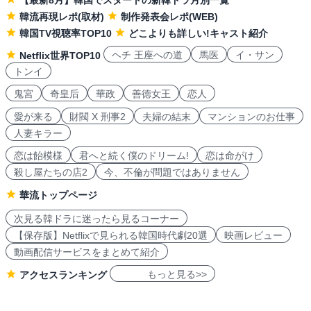
【最新8月】韓国でスタートの新韓ドラ月別一覧
韓流再現レポ(取材)
制作発表会レポ(WEB)
韓国TV視聴率TOP10
どこよりも詳しい!キャスト紹介
ヘチ 王座への道
馬医
イ・サン
Netflix世界TOP10
トンイ
鬼宮
奇皇后
華政
善徳女王
恋人
愛が来る
財閥 X 刑事2
夫婦の結末
マンションのお仕事
人妻キラー
恋は飴模様
君へと続く僕のドリーム!
恋は命がけ
殺し屋たちの店2
今、不倫が問題ではありません
華流トップページ
次見る韓ドラに迷ったら見るコーナー
【保存版】Netflixで見られる韓国時代劇20選
映画レビュー
動画配信サービスをまとめて紹介
もっと見る>>
アクセスランキング