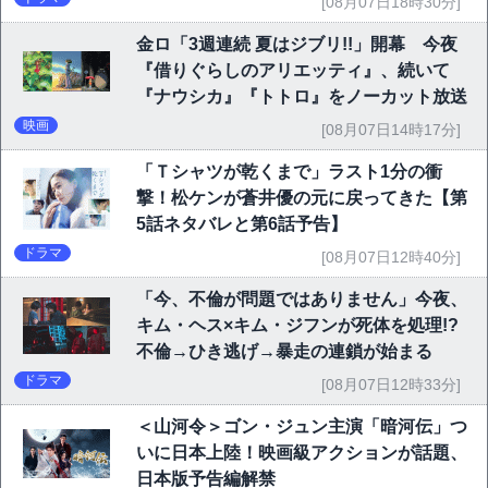
[08月07日18時30分]
金ロ「3週連続 夏はジブリ!!」開幕 今夜
『借りぐらしのアリエッティ』、続いて
『ナウシカ』『トトロ』をノーカット放送
映画
[08月07日14時17分]
「Ｔシャツが乾くまで」ラスト1分の衝
撃！松ケンが蒼井優の元に戻ってきた【第
5話ネタバレと第6話予告】
ドラマ
[08月07日12時40分]
「今、不倫が問題ではありません」今夜、
キム・ヘス×キム・ジフンが死体を処理!?
不倫→ひき逃げ→暴走の連鎖が始まる
ドラマ
[08月07日12時33分]
＜山河令＞ゴン・ジュン主演「暗河伝」つ
いに日本上陸！映画級アクションが話題、
日本版予告編解禁