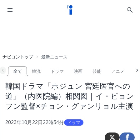
ナビコントップ
最新ニュース
全て
韓流
ドラマ
映画
芸能
アニメ
音
韓国ドラマ「ホジュン 宮廷医官への
道」（内医院編）相関図｜イ・ビョン
フン監督×チョン・グァンリョル主演
2023年10月22日22時54分
ドラマ