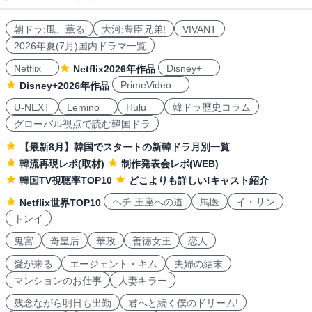
朝ドラ:風、薫る
大河:豊臣兄弟!
VIVANT
2026年夏(7月)国内ドラマ一覧
Netflix
Disney+
Netflix2026年作品
PrimeVideo
Disney+2026年作品
U-NEXT
Lemino
Hulu
韓ドラ歴史コラム
グローバル視点で読む韓国ドラ
【最新8月】韓国でスタートの新韓ドラ月別一覧
韓流再現レポ(取材)
制作発表会レポ(WEB)
韓国TV視聴率TOP10
どこよりも詳しい!キャスト紹介
ヘチ 王座への道
馬医
イ・サン
Netflix世界TOP10
トンイ
鬼宮
奇皇后
華政
善徳女王
恋人
愛が来る
エージェント・キム
夫婦の結末
マンションのお仕事
人妻キラー
残念ながら明日も出勤
君へと続く僕のドリーム!