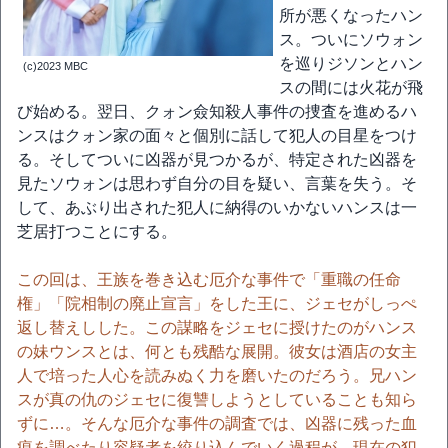
所が悪くなったハン
ス。ついにソウォン
を巡りジソンとハン
(c)2023 MBC
スの間には火花が飛
び始める。翌日、クォン僉知殺人事件の捜査を進めるハ
ンスはクォン家の面々と個別に話して犯人の目星をつけ
る。そしてついに凶器が見つかるが、特定された凶器を
見たソウォンは思わず自分の目を疑い、言葉を失う。そ
して、あぶり出された犯人に納得のいかないハンスは一
芝居打つことにする。
この回は、王族を巻き込む厄介な事件で「重職の任命
権」「院相制の廃止宣言」をした王に、ジェセがしっぺ
返し替えしした。この謀略をジェセに授けたのがハンス
の妹ウンスとは、何とも残酷な展開。彼女は酒店の女主
人で培った人心を読みぬく力を磨いたのだろう。兄ハン
スが真の仇のジェセに復讐しようとしていることも知ら
ずに…。そんな厄介な事件の調査では、凶器に残った血
痕を調べたり容疑者を絞り込んでいく過程が、現在の犯