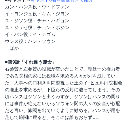
カン・ハンス役：ウ・ドファン
イ・ヨンジュ役：キム・ジヨン
ユ・ジソン役：チャ・ハギョン
ユ・ジュセ役：チョン・ホジン
イ・バン役：イ・テゴム
ウンス役：ハン・ソウン
ほか
■第9話「すれ違う運命」
右参賛と左参賛の役職が空いたことで、朝廷一の権力者
である院相の家には役職を求める人々が列を成してい
た。人事への口利きを問題視した王のイ･ヒュルは院相会
の廃止を求めるが、下臣らの反対に遭ってしまう。その
頃ハンスはジソンと出くわすが、ジソンはハンスの周り
には事件が絶えないからソウォン閣の人々の安全が心配
だと言い、旅閣を出ていくように勧める。ハンスが用を
足して旅閣に戻ると、そこには誰もおらず…。