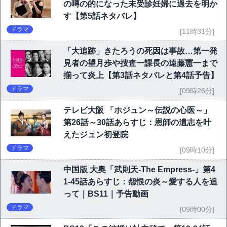
の噂の的になった未受診妊婦に過去を明か
す【第5話ネタバレ】
ドラマ
[11時31分]
「大追跡」きたろうの死因は事故…第一発
見者の望月歩や捜査一課長の遠藤憲一まで
揃って炎上【第3話ネタバレと第4話予告】
ドラマ
[09時26分]
テレビ大阪 「ホジュン～伝説の心医～」
第26話～30話あらすじ：恩師の遺志を叶
えたジュン初登院
ドラマ
[09時10分]
中国版 大奥「武則天-The Empress-」第4
1-45話あらすじ：怨恨の炎～愛する人を追
って｜BS11｜予告動画
ドラマ
[09時00分]