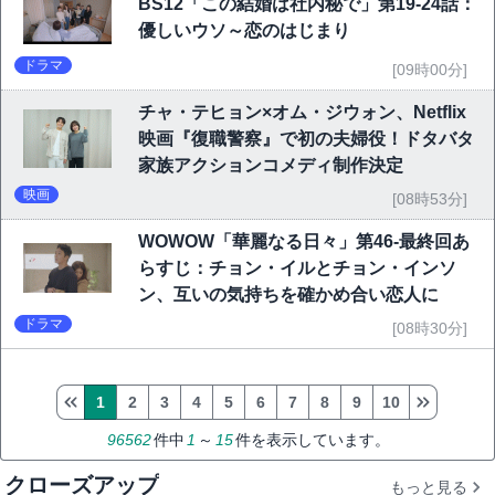
BS12「この結婚は社内秘で」第19-24話：
優しいウソ～恋のはじまり
ドラマ
[09時00分]
チャ・テヒョン×オム・ジウォン、Netflix
映画『復職警察』で初の夫婦役！ドタバタ
家族アクションコメディ制作決定
映画
[08時53分]
WOWOW「華麗なる日々」第46-最終回あ
らすじ：チョン・イルとチョン・インソ
ン、互いの気持ちを確かめ合い恋人に
ドラマ
[08時30分]
1
2
3
4
5
6
7
8
9
10
96562
件中
1
～
15
件を表示しています。
クローズアップ
もっと見る