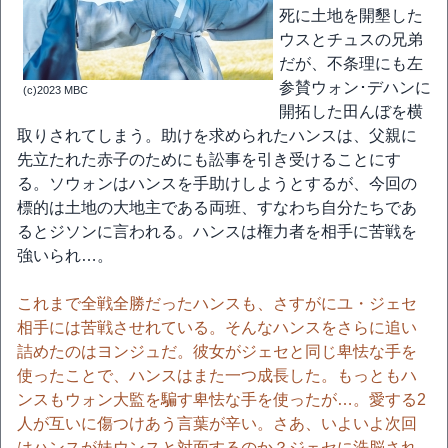
死に土地を開墾した
ウスとチュスの兄弟
だが、不条理にも左
参賛ウォン･デハンに
(c)2023 MBC
開拓した田んぼを横
取りされてしまう。助けを求められたハンスは、父親に
先立たれた赤子のためにも訟事を引き受けることにす
る。ソウォンはハンスを手助けしようとするが、今回の
標的は土地の大地主である両班、すなわち自分たちであ
るとジソンに言われる。ハンスは権力者を相手に苦戦を
強いられ…。
これまで全戦全勝だったハンスも、さすがにユ・ジェセ
相手には苦戦させれている。そんなハンスをさらに追い
詰めたのはヨンジュだ。彼女がジェセと同じ卑怯な手を
使ったことで、ハンスはまた一つ成長した。もっともハ
ンスもウォン大監を騙す卑怯な手を使ったが…。愛する2
人が互いに傷つけあう言葉が辛い。さあ、いよいよ次回
はハンスが妹ウンスと対面するのか？ジェセに洗脳され