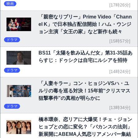
映画祭で快挙｜Netflix映画
映画
[17時26分]
「親密なリプリー」Prime Video「Chann
el K」で日本独占配信開始！ハム・ウンジ
ョン主演「女王の家」など新作も続々
ドラマ
[15時57分]
BS11「太陽を飲み込んだ女」第31-35話あ
らすじ：ドゥシクは自宅にルシアを招待
ドラマ
[14時24分]
「人妻キラー」コン・ヒョジンVSハ・ユ
ルリの毒を巡る対決！15年前“クリスマス
狙撃事件”の真相が明らかに
ドラマ
[13時34分]
橋本環奈、恋リアに大爆笑！チェ・ジョン
ヒョプとの恋に変化？「バカンスの法則」
新展開にABEMA人気恋リアメンバー集結