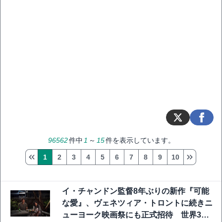
96562
件中
1
～
15
件を表示しています。
1
2
3
4
5
6
7
8
9
10
イ・チャンドン監督8年ぶりの新作『可能
な愛』、ヴェネツィア・トロントに続きニ
ューヨーク映画祭にも正式招待 世界3大