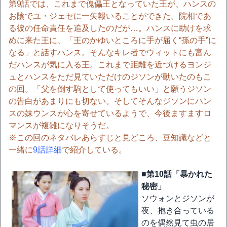
第9話では、これまで傀儡王となっていた王が、ハンスの
お陰でユ・ジェセに一矢報いることができた。院相であ
る彼の任命責任を追及したのだが…。ハンスに助けを求
めに来た王に、「王のかゆいところに手が届く“孫の手”に
なる」と話すハンス。そんなキレ者でウィットにも富ん
だハンスが気に入る王。これまで距離を近づけるヨンジ
ュとハンスをただ見ていただけのジソンが動いたのもこ
の回。「父を倒す駒として使ってもいい」と願うジソン
の告白があまりにも切ない。そしてそんなジソンにハン
スの妹ウンスが心を寄せているようで、今後ますますロ
マンスが複雑になりそうだ。
※この回のネタバレあらすじと見どころ、豆知識などと
一緒に
9話詳細
で紹介している。
■第10話「暴かれた
秘密」
ソウォンとジソンが
夜、抱き合っている
のを偶然見て虫の居