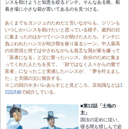
ンスを助けようと知恵を絞るドンチ。そんなある晩、船
着き場に小さな箱が置いてあるのを見つける。
あくまでもヨンジュのためだと言いながらも、ジソンも
いつしかハンスを助けたいと思っている様子。裁判の日
に集まったのはかつてハンスが助けた人たち。ドンチに
負ぶわれたハンスが幼少期を振り返るシーン。中人最高
の出世頭と持てはやされながらも貧乏な我が家を嫌って
「富者になる」と父に誓ったハンス。自分のために集ま
ってくれた人たちを見て、「財ではなく人々からの愛で
富者」になったこと実感したハンスが、「夢を叶えまし
た」と天国の父に報告する。
※この回のネタバレあらすじと見どころ、豆知識などは
1
2話詳細
で紹介している。
■第12話「土地の
主」
国法の定めに従い、
寝る間も惜しんで必