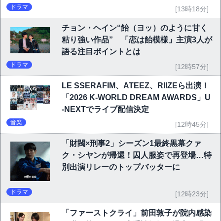
ドラマ
[13時18分]
チョン・ヘイン“飴（ヨッ）のように甘く
粘り強い作品” 「恋は飴模様」主演3人が
語る注目ポイントとは
ドラマ
[12時57分]
LE SSERAFIM、ATEEZ、RIIZEら出演！
「2026 K-WORLD DREAM AWARDS」U
-NEXTでライブ配信決定
音楽
[12時45分]
「財閥×刑事2」シーズン1最終黒幕クァ
ク・シヤンが帰還！囚人服姿で再登場…特
別出演リレーのトップバッターに
ドラマ
[12時23分]
「ファーストクライ」前田敦子が院内感染