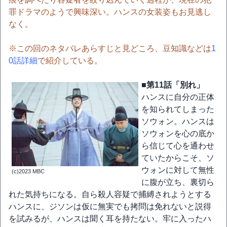
罪ドラマのようで興味深い。ハンスの女装姿もお見逃し
なく。
※この回のネタバレあらすじと見どころ、豆知識などは
1
0話詳細
で紹介している。
■第11話「別れ」
ハンスに自分の正体
を知られてしまった
ソウォン。ハンスは
ソウォンを心の底か
ら信じて心を通わせ
ていたからこそ、ソ
ウォンに対して無性
(c)2023 MBC
に腹が立ち、裏切ら
れた気持ちになる。自ら殺人容疑で捕縛されようとする
ハンスに、ジソンは仮に無実でも拷問は免れないと説得
を試みるが、ハンスは聞く耳を持たない。牢に入ったハ