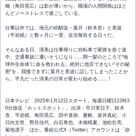
橋（角田晃広）は影が薄いから、職場の人間関係はほと
んどノーストレスで過ごしている。
仕事以外では、地元の幼馴染・葉月（鈴木杏）と美波
（平岩紙）と数ヶ月に一度、近況報告する日々だ。
そんなある日、清美は仕事帰りに自転車で家路を急ぐ途
中、交通事故に遭いそうになり……間一髪のところで“地
球外生命体”に命を救われる。絶対に他言できない“その秘
密”を、我慢できずに葉月と美波に話してしまったことか
ら、平凡だった清美の日常が変わり始める……！
日本テレビ 2025年1月12日スタート。毎週日曜日22時3
0分放送「ホットスポット」。出演：市川実日子、鈴木
杏、平岩紙、角田晃広、田中直樹、夏帆、坂井真紀、小
日向文世、野呂佳代、白石隼也、木南晴夏、池松壮亮、
菊地凛子 ほか。番組公式X（Twitter）アカウントは「@