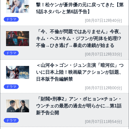
撃！松ケンが蒼井優の元に戻ってきた【第
5話ネタバレと第6話予告】
ドラマ
[08月07日12時40分]
「今、不倫が問題ではありません」今夜、
キム・ヘス×キム・ジフンが死体を処理!?
不倫→ひき逃げ→暴走の連鎖が始まる
ドラマ
[08月07日12時33分]
＜山河令＞ゴン・ジュン主演「暗河伝」つ
いに日本上陸！映画級アクションが話題、
日本版予告編解禁
ドラマ
[08月07日12時00分]
「財閥×刑事2」アン・ボヒョン×チョン・
ウンチェの最悪の過去が明らかに…第1話
新予告公開
ドラマ
[08月07日11時54分]