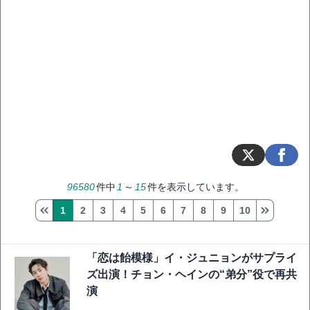
96580
件中
1
～
15
件を表示しています。
1
2
3
4
5
6
7
8
9
10
「恋は飴模様」イ・ジュニョンがサプライ
ズ出演！チョン・ヘインの“弟分”役で再共
演