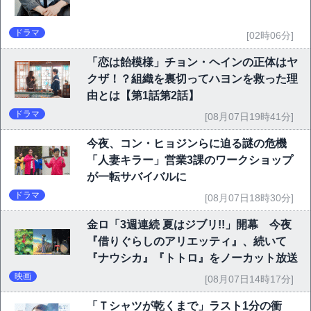
ドラマ
[02時06分]
「恋は飴模様」チョン・ヘインの正体はヤ
クザ！？組織を裏切ってハヨンを救った理
由とは【第1話第2話】
ドラマ
[08月07日19時41分]
今夜、コン・ヒョジンらに迫る謎の危機
「人妻キラー」営業3課のワークショップ
が一転サバイバルに
ドラマ
[08月07日18時30分]
金ロ「3週連続 夏はジブリ!!」開幕 今夜
『借りぐらしのアリエッティ』、続いて
『ナウシカ』『トトロ』をノーカット放送
映画
[08月07日14時17分]
「Ｔシャツが乾くまで」ラスト1分の衝