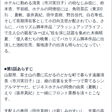
ホテルに勤める清美（市川実日子）の幼なじみ役に、鈴
木杏、平岩紙、ホテルの同僚役には、角田晃広（東京0
3）、夏帆、坂井真紀、田中直樹、野呂佳代、白石隼也、
そして長期滞在客として小日向文世が配されている。さ
らに、バカリズム脚本作品「ブラッシュアップライフ」
で主人公の親友“みーぽん”役を演じ話題を集めた木南晴
夏、「侵入者たちの晩餐」にてバカリズム脚本作品に出
演した池松壮亮、菊地凛子の出演も明らかになってい
る。
■第1話あらすじ
山梨県、富士山の麓に広がるのどかな町で暮らす遠藤清
美（市川実日子）は、娘の若葉を女手一つで育てるシン
グルマザーだ。ビジネスホテルの同僚の由美（夏帆）、
えり（坂井真紀）と一緒にフロント業務を淡々とこな
す。
支配人の奥田（田中直樹）は親しみやすいし、先輩の高