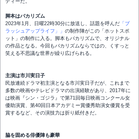
ディーだ。
脚本はバカリズム
2023年1月、日曜22時30分に放送し、話題を呼んだ
「ブ
ラッシュアップライフ」」
の制作陣がこの「ホットスポ
ット」の制作に入る。脚本もバカリズムで、オリジナル
の作品となる。今回もバカリズムならではの、くすっと
笑える不思議な世界が繰り広げられる。
主演は市川実日子
民放連続ドラマ初主演となる市川実日子だが、これまで
多数の映画やテレビドラマの出演経験があり、2017年に
は映画『シン・ゴジラ』で第71回毎日映画コンクール女
優助演賞、第40回日本アカデミー賞優秀助演女優賞を受
賞するなど、その演技力は折り紙付きだ。
脇を固める俳優陣も豪華