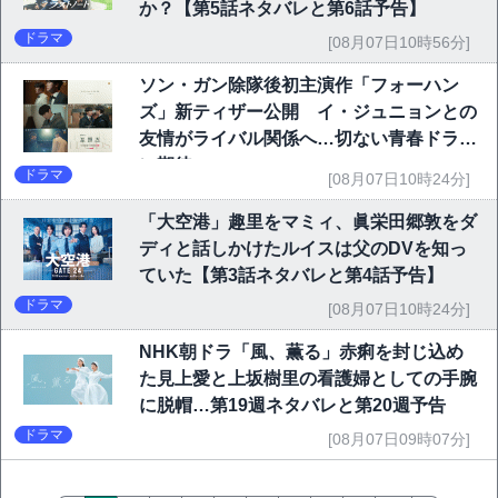
か？【第5話ネタバレと第6話予告】
ドラマ
[08月07日10時56分]
ソン・ガン除隊後初主演作「フォーハン
ズ」新ティザー公開 イ・ジュニョンとの
友情がライバル関係へ…切ない青春ドラマ
に期待
ドラマ
[08月07日10時24分]
「大空港」趣里をマミィ、眞栄田郷敦をダ
ディと話しかけたルイスは父のDVを知っ
ていた【第3話ネタバレと第4話予告】
ドラマ
[08月07日10時24分]
NHK朝ドラ「風、薫る」赤痢を封じ込め
た見上愛と上坂樹里の看護婦としての手腕
に脱帽…第19週ネタバレと第20週予告
ドラマ
[08月07日09時07分]