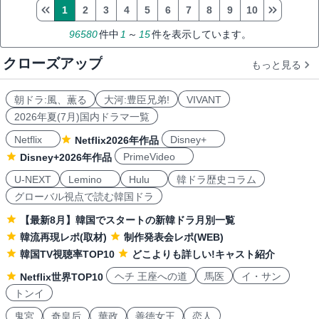
1
2
3
4
5
6
7
8
9
10
96580
件中
1
～
15
件を表示しています。
クローズアップ
もっと見る
朝ドラ:風、薫る
大河:豊臣兄弟!
VIVANT
2026年夏(7月)国内ドラマ一覧
Netflix
Disney+
Netflix2026年作品
PrimeVideo
Disney+2026年作品
U-NEXT
Lemino
Hulu
韓ドラ歴史コラム
グローバル視点で読む韓国ドラ
【最新8月】韓国でスタートの新韓ドラ月別一覧
韓流再現レポ(取材)
制作発表会レポ(WEB)
韓国TV視聴率TOP10
どこよりも詳しい!キャスト紹介
ヘチ 王座への道
馬医
イ・サン
Netflix世界TOP10
トンイ
鬼宮
奇皇后
華政
善徳女王
恋人