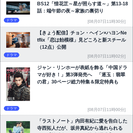
BS12「惜花芷～星が照らす道～」第13-18
話：端午節の夜～家族の裏切り
ドラマ
[08月07日11時30分]
【きょう配信】チョン・ヘイン×ハヨンNe
tflix「恋は飴模様」見どころと新スチール
（12点）公開
ドラマ
[08月07日11時02分]
ジャン・リンホーが表紙を飾る「中国ドラ
マが好き！」第3弾発売へ 「逐玉：翡翠
の君」30ページ総力特集＆限定特典も
ドラマ
[08月07日11時00分]
「ラストノート」内田有紀に愛を告白した
寺西拓人だが、坂井真紀から逃れられる