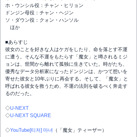
ホ・ウンシル役：チャン・ヒリョン
ドンジン母役：チャン・ヘジン
ソ・ダウン役：クォン・ハンソル
ほか
■あらすじ
彼女のことを好きな人はケガをしたり、命を落とす不運
に遭う。そんな不運をもたらす「魔女」と噂されるミジ
ョンは、世間から離れて孤独に生きていた。時がたち、
優秀なデータ分析家になったドンジンは、かつて想いを
寄せた彼女と10年ぶりに再会する。そして、「魔女」と
呼ばれる彼女を救うため、不運の法則を破るべく奔走す
るのだった。
◇
U-NEXT
◇
U-NEXT SQUARE
◇
YouTube[티저] 마녀
（「魔女」ティーザー）