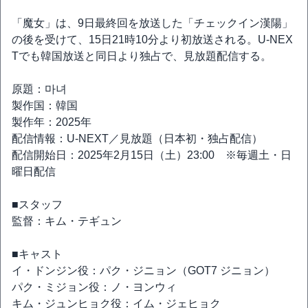
「魔女」は、9日最終回を放送した「チェックイン漢陽」
の後を受けて、15日21時10分より初放送される。U-NEX
Tでも韓国放送と同日より独占で、見放題配信する。
原題：마녀
製作国：韓国
製作年：2025年
配信情報：U-NEXT／見放題（日本初・独占配信）
配信開始日：2025年2月15日（土）23:00 ※毎週土・日
曜日配信
■スタッフ
監督：キム・テギュン
■キャスト
イ・ドンジン役：パク・ジニョン（GOT7 ジニョン）
パク・ミジョン役：ノ・ヨンウィ
キム・ジュンヒョク役：イム・ジェヒョク