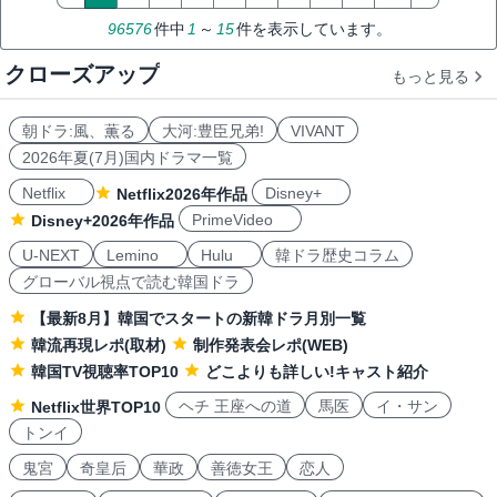
96576
件中
1
～
15
件を表示しています。
クローズアップ
もっと見る
朝ドラ:風、薫る
大河:豊臣兄弟!
VIVANT
2026年夏(7月)国内ドラマ一覧
Netflix
Disney+
Netflix2026年作品
PrimeVideo
Disney+2026年作品
U-NEXT
Lemino
Hulu
韓ドラ歴史コラム
グローバル視点で読む韓国ドラ
【最新8月】韓国でスタートの新韓ドラ月別一覧
韓流再現レポ(取材)
制作発表会レポ(WEB)
韓国TV視聴率TOP10
どこよりも詳しい!キャスト紹介
ヘチ 王座への道
馬医
イ・サン
Netflix世界TOP10
トンイ
鬼宮
奇皇后
華政
善徳女王
恋人