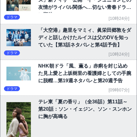
友情がライバル関係へ…切ない青春ドラマ
に期待
ドラマ
[10時24分]
「大空港」趣里をマミィ、眞栄田郷敦をダ
ディと話しかけたルイスは父のDVを知っ
ていた【第3話ネタバレと第4話予告】
ドラマ
[10時24分]
NHK朝ドラ「風、薫る」赤痢を封じ込め
た見上愛と上坂樹里の看護婦としての手腕
に脱帽…第19週ネタバレと第20週予告
ドラマ
[09時07分]
テレ東「夏の香り」（全36話）第11話～
第20話：ソン・イェジン、ソン・スンホン
に胸が高鳴る