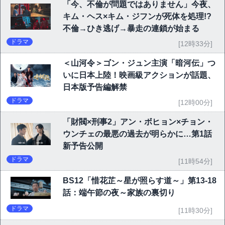
「今、不倫が問題ではありません」今夜、
キム・ヘス×キム・ジフンが死体を処理!?
不倫→ひき逃げ→暴走の連鎖が始まる
ドラマ
[12時33分]
＜山河令＞ゴン・ジュン主演「暗河伝」つ
いに日本上陸！映画級アクションが話題、
日本版予告編解禁
ドラマ
[12時00分]
「財閥×刑事2」アン・ボヒョン×チョン・
ウンチェの最悪の過去が明らかに…第1話
新予告公開
ドラマ
[11時54分]
BS12「惜花芷～星が照らす道～」第13-18
話：端午節の夜～家族の裏切り
ドラマ
[11時30分]