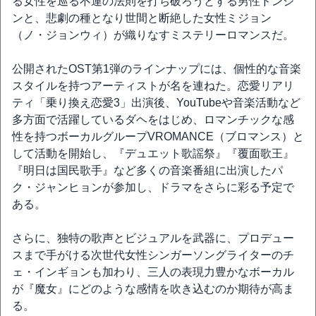
る女性を巡る不運の法則を打ち破ろうとする男性ドンジ
ンと、悲劇の種となり世間と断絶した女性ミジョン
（ノ・ジョンウィ）が織りなすミステリーロマンスだ。
公開されたOST第1弾のラインナップには、個性的な音楽
スタイルを持つアーティストが名を連ねた。恋愛リアリ
ティ「乗り換え恋愛3」出演後、YouTubeや音楽活動など
多方面で活躍しているダヘをはじめ、ロマンチックな感
性を持つボーカルグループVROMANCE（ブロマンス）と
して活動を開始し、『デュエット歌謡祭』『覆面歌王』
『明日は国民歌手』など多くの音楽番組に出演したパ
ク・ジャンヒョンが参加し、ドラマをさらに彩る予定で
ある。
さらに、独特の歌声とビジュアルを武器に、プロデュー
スまで手がける次世代女性シンガーソングライターのチ
ェ・インギョンも加わり、三人の表現力豊かなボーカル
が『魔女』にどのような感情を吹き込むのか期待が高ま
る。