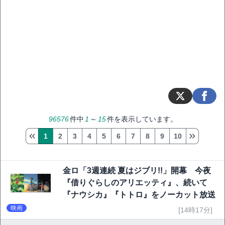
96576
件中
1
～
15
件を表示しています。
1
2
3
4
5
6
7
8
9
10
金ロ「3週連続 夏はジブリ!!」開幕 今夜
『借りぐらしのアリエッティ』、続いて
『ナウシカ』『トトロ』をノーカット放送
映画
[14時17分]