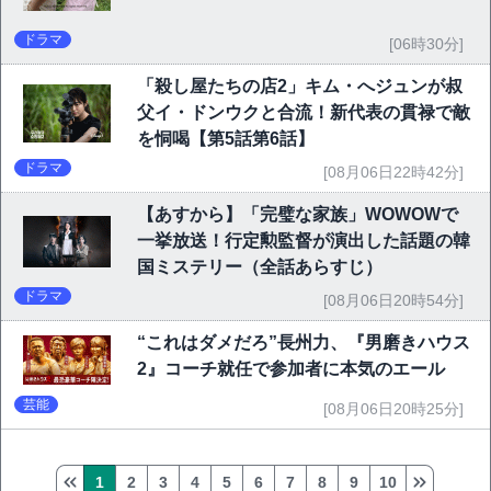
ドラマ
[06時30分]
「殺し屋たちの店2」キム・へジュンが叔
父イ・ドンウクと合流！新代表の貫禄で敵
を恫喝【第5話第6話】
ドラマ
[08月06日22時42分]
【あすから】「完璧な家族」WOWOWで
一挙放送！行定勲監督が演出した話題の韓
国ミステリー（全話あらすじ）
ドラマ
[08月06日20時54分]
“これはダメだろ”長州力、『男磨きハウス
2』コーチ就任で参加者に本気のエール
芸能
[08月06日20時25分]
1
2
3
4
5
6
7
8
9
10