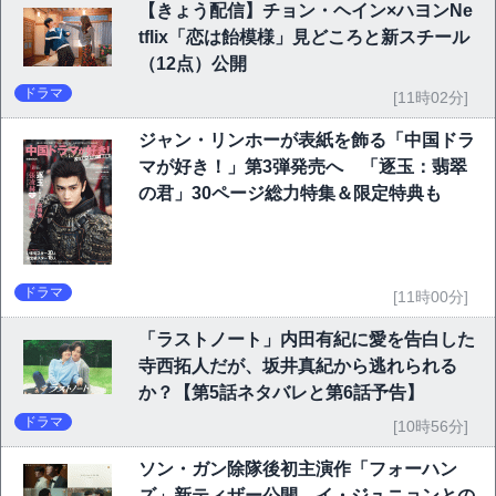
【きょう配信】チョン・ヘイン×ハヨンNe
tflix「恋は飴模様」見どころと新スチール
（12点）公開
ドラマ
[11時02分]
ジャン・リンホーが表紙を飾る「中国ドラ
マが好き！」第3弾発売へ 「逐玉：翡翠
の君」30ページ総力特集＆限定特典も
ドラマ
[11時00分]
「ラストノート」内田有紀に愛を告白した
寺西拓人だが、坂井真紀から逃れられる
か？【第5話ネタバレと第6話予告】
ドラマ
[10時56分]
ソン・ガン除隊後初主演作「フォーハン
ズ」新ティザー公開 イ・ジュニョンとの