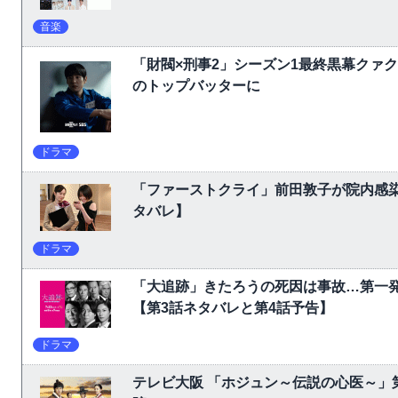
音楽
「財閥×刑事2」シーズン1最終黒幕クァ
のトップバッターに
ドラマ
「ファーストクライ」前田敦子が院内感
タバレ】
ドラマ
「大追跡」きたろうの死因は事故…第一
【第3話ネタバレと第4話予告】
ドラマ
テレビ大阪 「ホジュン～伝説の心医～」