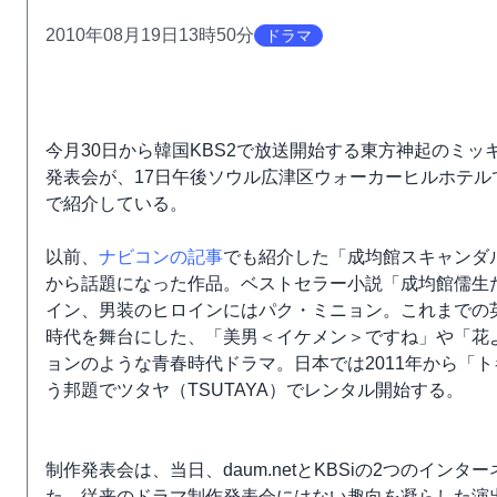
2010年08月19日13時50分
ドラマ
今月30日から韓国KBS2で放送開始する東方神起のミ
発表会が、17日午後ソウル広津区ウォーカーヒルホテルで
で紹介している。
以前、
ナビコンの記事
でも紹介した「成均館スキャンダ
から話題になった作品。ベストセラー小説「成均館儒生
イン、男装のヒロインにはパク・ミニョン。これまでの
時代を舞台にした、「美男＜イケメン＞ですね」や「花より男子～
ョンのような青春時代ドラマ。日本では2011年から「
う邦題でツタヤ（TSUTAYA）でレンタル開始する。
制作発表会は、当日、daum.netとKBSiの2つのイ
た。従来のドラマ制作発表会にはない趣向を凝らした演