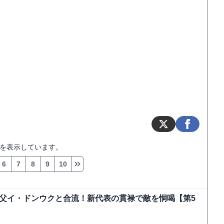
を表示しています。
6
7
8
9
10
父イ・ドンウクと合流！新代表の貫禄で敵を恫喝【第5