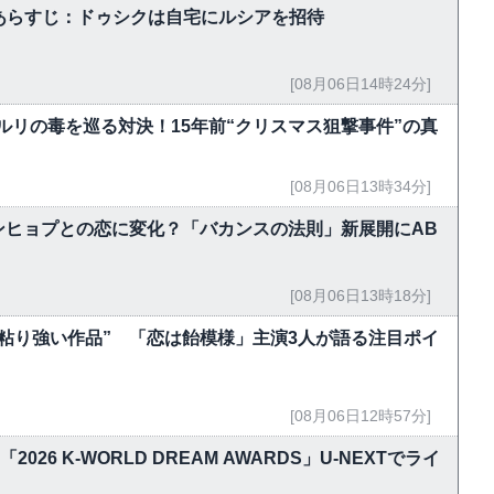
5話あらすじ：ドゥシクは自宅にルシアを招待
[08月06日14時24分]
ルリの毒を巡る対決！15年前“クリスマス狙撃事件”の真
[08月06日13時34分]
ンヒョプとの恋に変化？「バカンスの法則」新展開にAB
[08月06日13時18分]
粘り強い作品” 「恋は飴模様」主演3人が語る注目ポイ
[08月06日12時57分]
！「2026 K-WORLD DREAM AWARDS」U-NEXTでライ