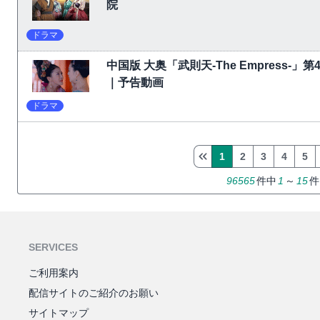
院
ドラマ
中国版 大奥「武則天-The Empress-
｜予告動画
ドラマ
1
2
3
4
5
96565
件中
1
～
15
件
SERVICES
ご利用案内
配信サイトのご紹介のお願い
サイトマップ