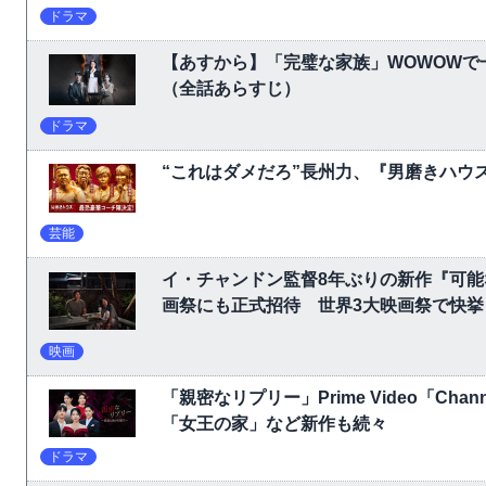
ドラマ
【あすから】「完璧な家族」WOWOW
（全話あらすじ）
ドラマ
“これはダメだろ”長州力、『男磨きハウ
芸能
イ・チャンドン監督8年ぶりの新作『可
画祭にも正式招待 世界3大映画祭で快挙｜Ne
映画
「親密なリプリー」Prime Video「C
「女王の家」など新作も続々
ドラマ