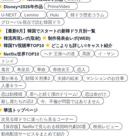
PrimeVideo
Disney+2026年作品
U-NEXT
Lemino
Hulu
韓ドラ歴史コラム
グローバル視点で読む韓国ドラ
【最新8月】韓国でスタートの新韓ドラ月別一覧
韓流再現レポ(取材)
制作発表会レポ(WEB)
韓国TV視聴率TOP10
どこよりも詳しい!キャスト紹介
ヘチ 王座への道
馬医
イ・サン
Netflix世界TOP10
トンイ
鬼宮
奇皇后
華政
善徳女王
恋人
愛が来る
財閥 X 刑事2
夫婦の結末
マンションのお仕事
人妻キラー
恋は飴模様
君へと続く僕のドリーム!
恋は命がけ
殺し屋たちの店2
今、不倫が問題ではありません
華流トップページ
次見る韓ドラに迷ったら見るコーナー
【保存版】Netflixで見られる韓国時代劇20選
映画レビュー
動画配信サービスをまとめて紹介