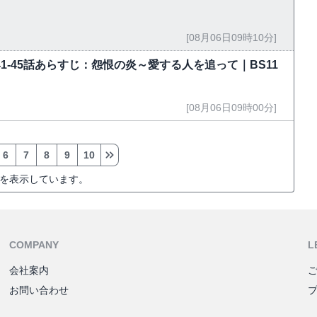
[08月06日09時10分]
」第41-45話あらすじ：怨恨の炎～愛する人を追って｜BS11
[08月06日09時00分]
6
7
8
9
10
を表示しています。
COMPANY
L
会社案内
お問い合わせ