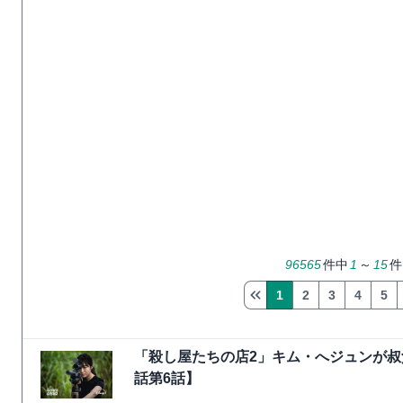
96565
件中
1
～
15
件
1
2
3
4
5
「殺し屋たちの店2」キム・へジュンが叔
話第6話】