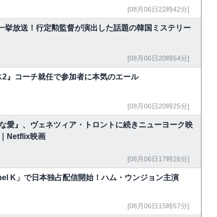
[08月06日22時42分]
で一挙放送！行定勲監督が演出した話題の韓国ミステリー
[08月06日20時54分]
ス2』コーチ就任で参加者に本気のエール
[08月06日20時25分]
能な愛』、ヴェネツィア・トロントに続きニューヨーク映
tflix映画
[08月06日17時26分]
hannel K」で日本独占配信開始！ハム・ウンジョン主演
[08月06日15時57分]