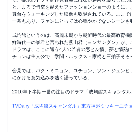
と、まるで時空を越えたファッションショーのように、
舞台をウォーキングした映像も収録されている。ここで
一幕もあり、ファンにとっては心穏やかでないシーンも
成均館というのは、高麗末期から朝鮮時代の最高教育機
鮮時代一の暴君と言われた燕山君（ヨンサングン）が、
ドラマは、ここに通う4人の若者の恋と友情、夢と情熱
チョンは主人公で、学問・ルックス・家柄と三拍子そろ
会見では、パク・ミニョン、ユチョン、ソン・ジュンヒ
にかける意気込みを熱く語っている。
2010年下半期一番の注目のドラマ「成均館スキャンダル
TVDairy「成均館スキャンダル」東方神起ミッキーユ