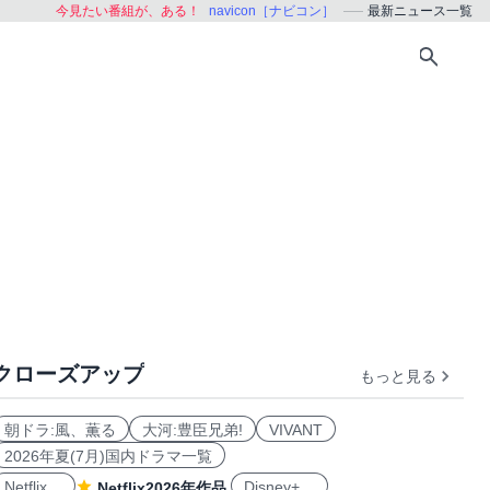
今見たい番組が、ある！
navicon［ナビコン］
最新ニュース一覧
クローズアップ
もっと見る
朝ドラ:風、薫る
大河:豊臣兄弟!
VIVANT
2026年夏(7月)国内ドラマ一覧
Netflix
Disney+
Netflix2026年作品