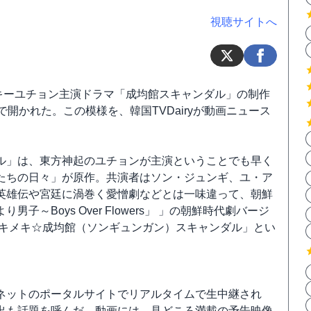
視聴サイトへ
ッキーユチョン主演ドラマ「成均館スキャンダル」の制作
開かれた。この模様を、韓国TVDairyが動画ニュース
ル」は、東方神起のユチョンが主演ということでも早く
たちの日々」が原作。共演者はソン・ジュンギ、ユ・ア
英雄伝や宮廷に渦巻く愛憎劇などとは一味違って、朝鮮
Boys Over Flowers」 」の朝鮮時代劇バージ
トキメキ☆成均館（ソンギュンガン）スキャンダル」とい
ンターネットのポータルサイトでリアルタイムで生中継され
出も話題を呼んだ。動画には、見どころ満載の予告映像