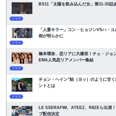
BS11「太陽を飲み込んだ女」第31-3
ドラマ
「人妻キラー」コン・ヒョジンVSハ・ユ
相が明らかに
ドラマ
橋本環奈、恋リアに大爆笑！チェ・ジョ
EMA人気恋リアメンバー集結
ドラマ
チョン・ヘイン“飴（ヨッ）のように甘く
ントとは
ドラマ
LE SSERAFIM、ATEEZ、RIIZEら出演
ブ配信決定