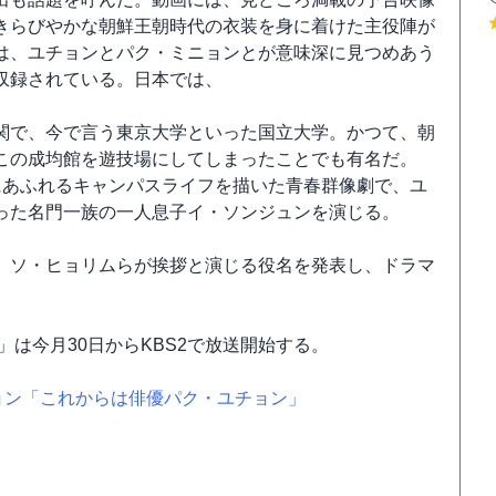
きらびやかな朝鮮王朝時代の衣装を身に着けた主役陣が
は、ユチョンとパク・ミニョンとが意味深に見つめあう
収録されている。日本では、
関で、今で言う東京大学といった国立大学。かつて、朝
この成均館を遊技場にしてしまったことでも有名だ。
にあふれるキャンパスライフを描いた青春群像劇で、ユ
った名門一族の一人息子イ・ソンジュンを演じる。
、ソ・ヒョリムらが挨拶と演じる役名を発表し、ドラマ
」は今月30日からKBS2で放送開始する。
チョン「これからは俳優パク・ユチョン」