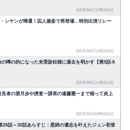
[08月06日12時45分]
ク・シヤンが帰還！囚人服姿で再登場…特別出演リレー
[08月06日12時23分]
染の噂の的になった未受診妊婦に過去を明かす【第5話ネ
[08月06日11時31分]
発見者の望月歩や捜査一課長の遠藤憲一まで揃って炎上
[08月06日09時26分]
第26話～30話あらすじ：恩師の遺志を叶えたジュン初登