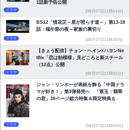
1話新予告公開
ドラマ
[08月07日11時54分]
BS12「惜花芷～星が照らす道～」第13-18
話：端午節の夜～家族の裏切り
ドラマ
[08月07日11時30分]
【きょう配信】チョン・ヘイン×ハヨンNe
tflix「恋は飴模様」見どころと新スチール
（12点）公開
ドラマ
[08月07日11時02分]
ジャン・リンホーが表紙を飾る「中国ドラ
マが好き！」第3弾発売へ 「逐玉：翡翠
の君」30ページ総力特集＆限定特典も
ドラマ
[08月07日11時00分]