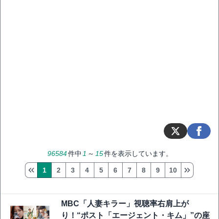
96584
件中
1
～
15
件を表示しています。
1
2
3
4
5
6
7
8
9
10
MBC「人妻キラー」視聴率右肩上が
り！“ポスト「エージェント・キム」”の座