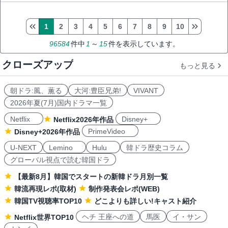
1
2
3
4
5
6
7
8
9
10
96584
件中
1
～
15
件を表示しています。
クローズアップ
もっと見る
朝ドラ:風、薫る
大河:豊臣兄弟!
VIVANT
2026年夏(7月)国内ドラマ一覧
Netflix
Disney+
Netflix2026年作品
PrimeVideo
Disney+2026年作品
U-NEXT
Lemino
Hulu
韓ドラ歴史コラム
グローバル視点で読む韓国ドラ
【最新8月】韓国でスタートの新韓ドラ月別一覧
韓流再現レポ(取材)
制作発表会レポ(WEB)
韓国TV視聴率TOP10
どこよりも詳しい!キャスト紹介
ヘチ 王座への道
馬医
イ・サン
Netflix世界TOP10