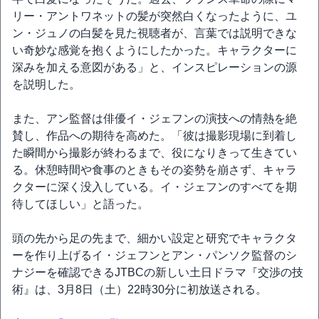
リー・アントワネットの髪が突然白くなったように、ユ
ン・ジュノの白髪を見た視聴者が、言葉では説明できな
い奇妙な感覚を抱くようにしたかった。キャラクターに
深みを加える意図がある」と、インスピレーションの源
を説明した。
また、アン監督は俳優イ・ジェフンの演技への情熱を絶
賛し、作品への期待を高めた。「彼は撮影現場に到着し
た瞬間から撮影が終わるまで、役になりきって生きてい
る。休憩時間や食事のときもその姿勢を崩さず、キャラ
クターに深く没入している。イ・ジェフンのすべてを期
待してほしい」と語った。
頭の先から足の先まで、細かい設定と研究でキャラクタ
ーを作り上げるイ・ジェフンとアン・パンソク監督のシ
ナジーを確認できるJTBCの新しい土日ドラマ『交渉の技
術』は、3月8日（土）22時30分に初放送される。