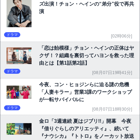
ズ出演！チョン・ヘインの“弟分”役で再共
演
ドラマ
[02時06分]
「恋は飴模様」チョン・ヘインの正体はヤ
クザ！？組織を裏切ってハヨンを救った理
由とは【第1話第2話】
ドラマ
[08月07日19時41分]
今夜、コン・ヒョジンらに迫る謎の危機
「人妻キラー」営業3課のワークショップ
が一転サバイバルに
ドラマ
[08月07日18時30分]
金ロ「3週連続 夏はジブリ!!」開幕 今夜
『借りぐらしのアリエッティ』、続いて
『ナウシカ』『トトロ』をノーカット放送