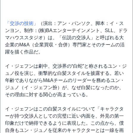
「交渉の技術」
（演出：アン・パンソク、脚本：イ・ス
ンヨン、制作：(株)BAエンターテインメント、SLL、ドラ
マハウススタジオ）は、「伝説の交渉人」と呼ばれる大
企業のM&A（企業買収・合併）専門家とそのチームの活
躍を描く作品だ。
イ・ジェフンは劇中、交渉界の“白蛇”と称されるユン・ジ
ュノ役を演じ、衝撃的な白髪スタイルを披露する。若い
年齢でありながらM&Aチームのリーダーを務めるユン・
ジュノ（イ・ジェフン扮）が、なぜ白髪になったのか、
その理由に対する関心が高まっている。
イ・ジェフンはこの白髪スタイルについて「キャラクタ
ーが持つ交渉人としての完璧に近い内面を、外見の第一
印象だけで納得できるように表現した。この点から、僕
自身もユン・ジュノを従来のキャラクターとは一線を画