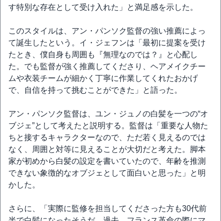
す特別な存在として受け入れた」と満足感を示した。
このスタイルは、アン・パンソク監督の強い推薦によっ
て誕生したという。イ・ジェフンは「最初に提案を受け
たとき、僕自身も周囲も『無理なのでは？』と心配し
た。でも監督が強く推薦してくださり、ヘアメイクチー
ムや衣装チームが細かく丁寧に作業してくれたおかげ
で、自信を持って挑むことができた」と語った。
アン・パンソク監督は、ユン・ジュノの白髪を一つの“オ
ブジェ”として考えたと説明する。監督は「重要な人物た
ちと接するキャラクターなので、ただ若く見えるのでは
なく、周囲と対等に見えることが大切だと考えた。脚本
家が初めから白髪の設定を書いていたので、年齢を推測
できない象徴的なオブジェとして面白いと思った」と明
かした。
さらに、「実際に監修を担当してくださった方も30代前
半で白髪になったそうだ。過去、フランス革命の際にマ