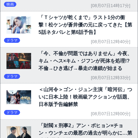
映画
[08月07日14時17分]
「Ｔシャツが乾くまで」ラスト1分の衝
撃！松ケンが蒼井優の元に戻ってきた【第
5話ネタバレと第6話予告】
ドラマ
[08月07日12時40分]
「今、不倫が問題ではありません」今夜、
キム・ヘス×キム・ジフンが死体を処理!?
不倫→ひき逃げ→暴走の連鎖が始まる
ドラマ
[08月07日12時33分]
＜山河令＞ゴン・ジュン主演「暗河伝」つ
いに日本上陸！映画級アクションが話題、
日本版予告編解禁
ドラマ
[08月07日12時00分]
「財閥 x 刑事2」アン・ボヒョン×チョ
ン・ウンチェの最悪の過去が明らかに…第