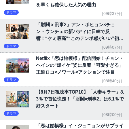
を早くも確保した人気の理由
ドラマ
[09時37分]
「財閥 x 刑事2」アン・ボヒョン×チョ
ン・ウンチェの新バディに日韓で反
響！“ケミ最高”“このテンポ感がいい”初回
6.1％で好発進
ドラマ
[09時07分]
Netflix「恋は飴模様」配信開始！チョン・
ヘインの“爆イケ”姿に反響「可愛すぎる」
王道ロコ×ノワール×アクションで注目
ドラマ
[08時40分]
【8月7日視聴率TOP10】「人妻キラー」8.
3％で首位快走！「財閥×刑事2」は6.1％で
好スタート
ドラマ
[08時00分]
「恋は飴模様」イ・ジュニョンがサプライ