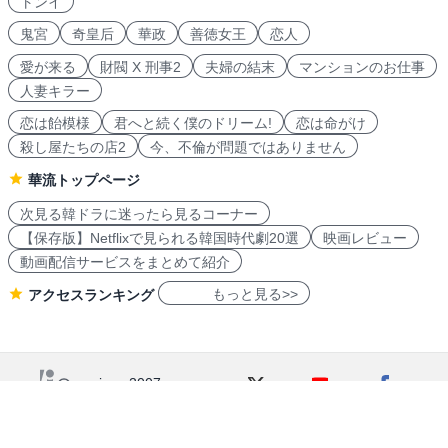
トンイ
鬼宮
奇皇后
華政
善徳女王
恋人
愛が来る
財閥 X 刑事2
夫婦の結末
マンションのお仕事
人妻キラー
恋は飴模様
君へと続く僕のドリーム!
恋は命がけ
殺し屋たちの店2
今、不倫が問題ではありません
華流トップページ
次見る韓ドラに迷ったら見るコーナー
【保存版】Netflixで見られる韓国時代劇20選
映画レビュー
動画配信サービスをまとめて紹介
もっと見る>>
アクセスランキング
navicon 2007