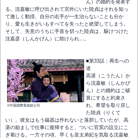
ん）の婚約を発表す
る。沈嘉敏に呼び出されて宮外にいた陸貞はそれを知っ
て激しく動揺、自分の右手が一生治らないことも分か
り、愛も生きがいもすべてを失ったと絶望してしまう。
そして、失意のうちに手首を切った陸貞は、駆けつけた
沈嘉彦（しんかげん）に助けられ…。
■第33話：再生への
道
高湛（こうたん）か
ら沈嘉敏（しんかび
ん）との婚約はご破
算にすると約束さ
れ、希望を取り戻し
©中国国際電視総公司
た陸貞（りくて
い）。彼女はもう磁器は作れないと落胆していたが、高
湛の励ましで仕事に復帰すると、ついに官窯の設立にこ
ぎ着ける。一方その頃、早くも皇太弟妃を気取る沈嘉敏