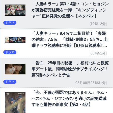
「人妻キラー」第3・4話：コン・ヒョジン
が臓器密売組織を一掃、“キングフィッシ
ャー”正体発覚の危機へ【ネタバレ】
ドラマ
[10時12分]
「人妻キラー」9.4％で二桁目前！「夫婦
の結末」7.5％、「財閥×刑事2」5.8％…土
曜ドラマ視聴率に明暗【8月8日視聴率TO
P10】
ドラマ
[08時51分]
「告白－25年目の秘密－」松村北斗と観覧
車デート後、岡崎紗絵がサプライズハグ！
第5話ネタバレと予告
ドラマ
[08月08日23時31分]
「今、不倫が問題ではありません」キム・
ヘス×キム・ジフンがひき逃げの証拠隠滅
するも驚愕の新事実【第3・4話】