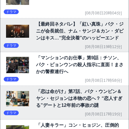
ドラマ
[08月08日20時04分]
【最終回ネタバレ】「紅い真珠」パク・ジ
ニが会長就任、ナム・サンジ＆カン・ダビ
ンはキス…“完全決着”のハッピーエンド
ドラマ
[08月08日19時12分]
「マンションのお仕事」第9話：チソン、
パク・ビョンウンの殺人指示に直面！まさ
かの警察連行へ
ドラマ
[08月08日17時58分]
「恋は命がけ」第7話、パク・ウンビン＆
ヤン・セジョンは本物の恋へ？ “恋人すぎ
る”デートと12年前の事故の謎
ドラマ
[08月08日17時19分]
「人妻キラー」コン・ヒョジン、圧倒的