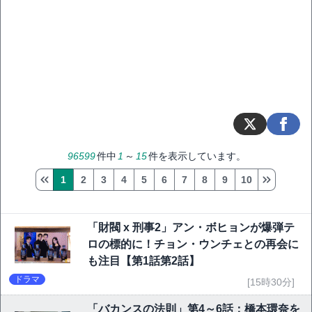
96599
件中
1
～
15
件を表示しています。
1
2
3
4
5
6
7
8
9
10
「財閥 x 刑事2」アン・ボヒョンが爆弾テ
ロの標的に！チョン・ウンチェとの再会に
も注目【第1話第2話】
ドラマ
[15時30分]
「バカンスの法則」第4～6話：橋本環奈を