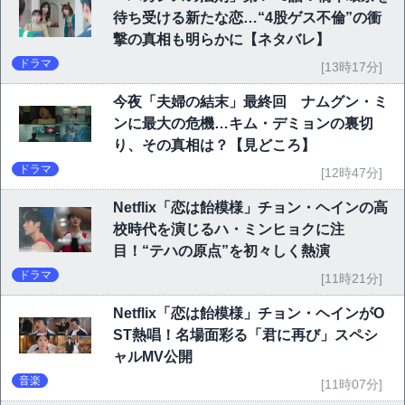
待ち受ける新たな恋…“4股ゲス不倫”の衝
撃の真相も明らかに【ネタバレ】
ドラマ
[13時17分]
今夜「夫婦の結末」最終回 ナムグン・ミ
ンに最大の危機…キム・デミョンの裏切
り、その真相は？【見どころ】
ドラマ
[12時47分]
Netflix「恋は飴模様」チョン・ヘインの高
校時代を演じるハ・ミンヒョクに注
目！“テハの原点”を初々しく熱演
ドラマ
[11時21分]
Netflix「恋は飴模様」チョン・ヘインがO
ST熱唱！名場面彩る「君に再び」スペシ
ャルMV公開
音楽
[11時07分]