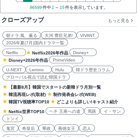
96599
件中
1
～
15
件を表示しています。
クローズアップ
もっと見る
朝ドラ:風、薫る
大河:豊臣兄弟!
VIVANT
2026年夏(7月)国内ドラマ一覧
Netflix
Disney+
Netflix2026年作品
PrimeVideo
Disney+2026年作品
U-NEXT
Lemino
Hulu
韓ドラ歴史コラム
グローバル視点で読む韓国ドラ
【最新8月】韓国でスタートの新韓ドラ月別一覧
韓流再現レポ(取材)
制作発表会レポ(WEB)
韓国TV視聴率TOP10
どこよりも詳しい!キャスト紹介
ヘチ 王座への道
馬医
イ・サン
Netflix世界TOP10
トンイ
鬼宮
奇皇后
華政
善徳女王
恋人