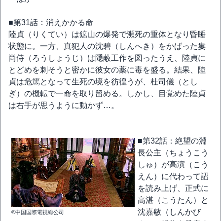
■第31話：消えかかる命
陸貞（りくてい）は鉱山の爆発で瀕死の重体となり昏睡
状態に。一方、真犯人の沈碧（しんへき）をかばった婁
尚侍（ろうしょうじ）は隠蔽工作を図ったうえ、陸貞に
とどめを刺そうと密かに彼女の薬に毒を盛る。結果、陸
貞は危篤となって生死の境を彷徨うが、杜司儀（とし
ぎ）の機転で一命を取り留める。しかし、目覚めた陸貞
は右手が思うように動かず…。
■第32話：絶望の淵
長公主（ちょうこう
しゅ）が高演（こう
えん）に代わって詔
を読み上げ、正式に
高湛（こうたん）と
沈嘉敏（しんかび
©中国国際電視総公司