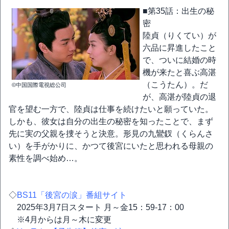
■第35話：出生の秘
密
陸貞（りくてい）が
六品に昇進したこと
で、ついに結婚の時
機が来たと喜ぶ高湛
（こうたん）。だ
©中国国際電視総公司
が、高湛が陸貞の退
官を望む一方で、陸貞は仕事を続けたいと願っていた。
しかも、彼女は自分の出生の秘密を知ったことで、まず
先に実の父親を捜そうと決意。形見の九鸞釵（くらんさ
い）を手がかりに、かつて後宮にいたと思われる母親の
素性を調べ始め…。
◇
BS11「後宮の涙」番組サイト
2025年3月7日スタート 月～金15：59-17：00
※4月からは月～木に変更