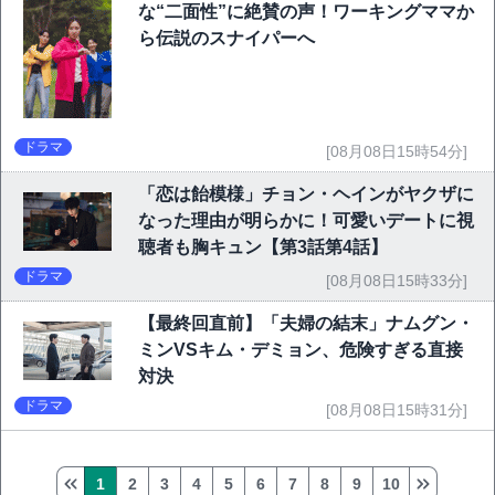
な“二面性”に絶賛の声！ワーキングママか
ら伝説のスナイパーへ
ドラマ
[08月08日15時54分]
「恋は飴模様」チョン・ヘインがヤクザに
なった理由が明らかに！可愛いデートに視
聴者も胸キュン【第3話第4話】
ドラマ
[08月08日15時33分]
【最終回直前】「夫婦の結末」ナムグン・
ミンVSキム・デミョン、危険すぎる直接
対決
ドラマ
[08月08日15時31分]
1
2
3
4
5
6
7
8
9
10