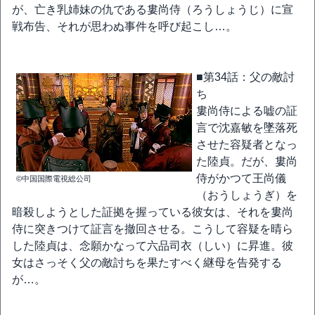
が、亡き乳姉妹の仇である婁尚侍（ろうしょうじ）に宣
戦布告、それが思わぬ事件を呼び起こし…。
■第34話：父の敵討
ち
婁尚侍による嘘の証
言で沈嘉敏を墜落死
させた容疑者となっ
た陸貞。だが、婁尚
侍がかつて王尚儀
©中国国際電視総公司
（おうしょうぎ）を
暗殺しようとした証拠を握っている彼女は、それを婁尚
侍に突きつけて証言を撤回させる。こうして容疑を晴ら
した陸貞は、念願かなって六品司衣（しい）に昇進。彼
女はさっそく父の敵討ちを果たすべく継母を告発する
が…。