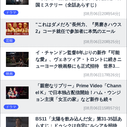
国ミステリー（全話あらすじ）
ドラマ
[08月06日20時54分]
“これはダメだろ”長州力、『男磨きハウス
2』コーチ就任で参加者に本気のエール
芸能
[08月06日20時25分]
イ・チャンドン監督8年ぶりの新作『可能
な愛』、ヴェネツィア・トロントに続きニ
ューヨーク映画祭にも正式招待 世界3大
映画祭で快挙｜Netflix映画
映画
[08月06日17時26分]
「親密なリプリー」Prime Video「Chann
el K」で日本独占配信開始！ハム・ウンジ
ョン主演「女王の家」など新作も続々
ドラマ
[08月06日15時57分]
BS11「太陽を飲み込んだ女」第31-35話あ
らすじ：ドゥシクは自宅にルシアを招待