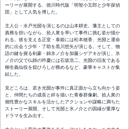
ーリーが展開する、徳川時代版「明智小五郎と少年探偵
団」として人気を博した。
主人公・水戸光圀を演じるのは山本耕史。藩主としての
責務を担いながら、拾人衆を率いて事件に挑む姿が描か
れる。彼を支える正室・泰姫には松本穂香、光圀と運命
的に出会う少年・了助を黒川想矢が演じる。そして、物
語の鍵を握る剣豪・錦氷ノ介を加藤シゲアキが演じ、氷
ノ介の父で仏師の吽慶には石坂浩二、光圀の旧友である
柳生義仙役を舘ひろしが務めるなど、豪華キャストが集
結した。
見どころは、若き光圀が事件に真正面から立ち向かう姿
と、仲間たちの成長と絆を描いた青春群像劇。拾人衆の
個性豊かなスキルを活かしたアクションや謀略に満ちた
ストーリー展開、そして光圀と氷ノ介との因縁が重厚な
ドラマを生み出す。