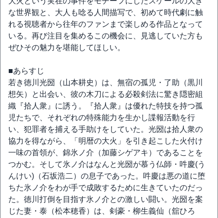
大火という実在の事件をモチーフにしたスケールの大き
な世界観と、大人も唸る人間描写で、初めて時代劇に触
れる視聴者から往年のファンまで楽しめる作品となって
いる。再び注目を集めるこの機会に、見逃していた方も
ぜひその魅力を堪能してほしい。
■あらすじ
若き徳川光圀（山本耕史）は、無宿の孤児・了助（黒川
想矢）と出会い、彼の木刀による必殺剣法に驚き隠密組
織『拾人衆』に誘う。『拾人衆』は優れた特技を持つ孤
児たちで、それぞれの特殊能力を生かし諜報活動を行
い、犯罪者を捕える手助けをしていた。光圀は拾人衆の
協力を得ながら、「明暦の大火」を引き起こした火付け
一味の首領が、錦氷ノ介（加藤シゲアキ）であることを
つかむ。そして氷ノ介はなんと光圀が慕う仏師・吽慶(う
んけい)（石坂浩二）の息子であった。吽慶は悪の道に堕
ちた氷ノ介をわが手で成敗するために生きていたのだっ
た。徳川打倒を目指す氷ノ介との激しい闘い。光圀を案
じた妻・泰（松本穂香）は、剣豪・柳生義仙（舘ひろ