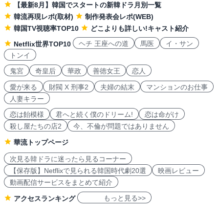
【最新8月】韓国でスタートの新韓ドラ月別一覧
韓流再現レポ(取材)
制作発表会レポ(WEB)
韓国TV視聴率TOP10
どこよりも詳しい!キャスト紹介
ヘチ 王座への道
馬医
イ・サン
Netflix世界TOP10
トンイ
鬼宮
奇皇后
華政
善徳女王
恋人
愛が来る
財閥 X 刑事2
夫婦の結末
マンションのお仕事
人妻キラー
恋は飴模様
君へと続く僕のドリーム!
恋は命がけ
殺し屋たちの店2
今、不倫が問題ではありません
華流トップページ
次見る韓ドラに迷ったら見るコーナー
【保存版】Netflixで見られる韓国時代劇20選
映画レビュー
動画配信サービスをまとめて紹介
もっと見る>>
アクセスランキング