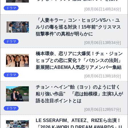
ドラマ
[08月06日14時24分]
「人妻キラー」コン・ヒョジンVSハ・ユ
ルリの毒を巡る対決！15年前“クリスマス
狙撃事件”の真相が明らかに
ドラマ
[08月06日13時34分]
橋本環奈、恋リアに大爆笑！チェ・ジョン
ヒョプとの恋に変化？「バカンスの法則」
新展開にABEMA人気恋リアメンバー集結
ドラマ
[08月06日13時18分]
チョン・ヘイン“飴（ヨッ）のように甘く
粘り強い作品” 「恋は飴模様」主演3人が
語る注目ポイントとは
ドラマ
[08月06日12時57分]
LE SSERAFIM、ATEEZ、RIIZEら出演！
「2026 K-WORLD DREAM AWARDS」U