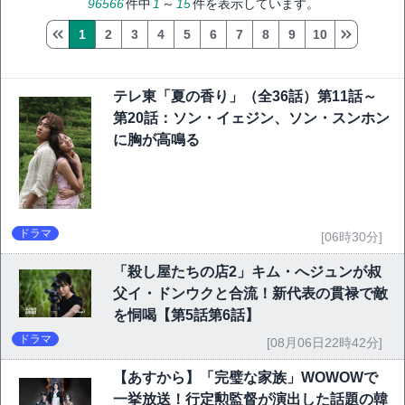
96566
件中
1
～
15
件を表示しています。
1
2
3
4
5
6
7
8
9
10
テレ東「夏の香り」（全36話）第11話～
第20話：ソン・イェジン、ソン・スンホン
に胸が高鳴る
ドラマ
[06時30分]
「殺し屋たちの店2」キム・へジュンが叔
父イ・ドンウクと合流！新代表の貫禄で敵
を恫喝【第5話第6話】
ドラマ
[08月06日22時42分]
【あすから】「完璧な家族」WOWOWで
一挙放送！行定勲監督が演出した話題の韓