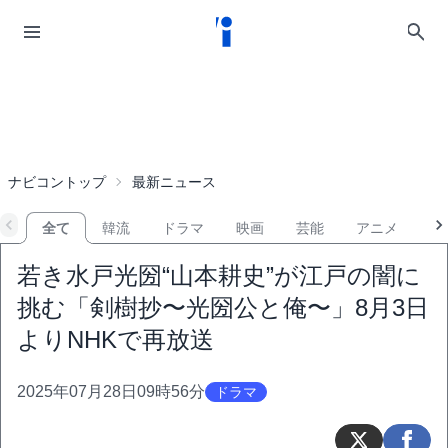
ナビコントップ
最新ニュース
全て
韓流
ドラマ
映画
芸能
アニメ
音
若き水戸光圀“山本耕史”が江戸の闇に
挑む「剣樹抄〜光圀公と俺〜」8月3日
よりNHKで再放送
2025年07月28日09時56分
ドラマ