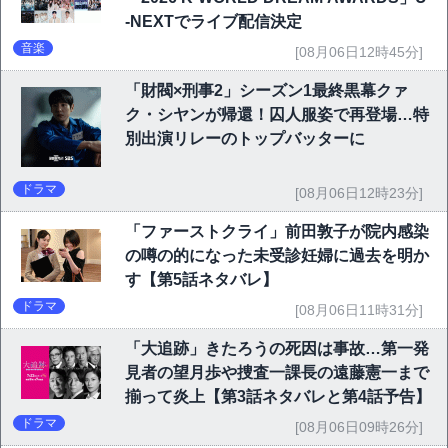
-NEXTでライブ配信決定
音楽
[08月06日12時45分]
「財閥×刑事2」シーズン1最終黒幕クァ
ク・シヤンが帰還！囚人服姿で再登場…特
別出演リレーのトップバッターに
ドラマ
[08月06日12時23分]
「ファーストクライ」前田敦子が院内感染
の噂の的になった未受診妊婦に過去を明か
す【第5話ネタバレ】
ドラマ
[08月06日11時31分]
「大追跡」きたろうの死因は事故…第一発
見者の望月歩や捜査一課長の遠藤憲一まで
揃って炎上【第3話ネタバレと第4話予告】
ドラマ
[08月06日09時26分]