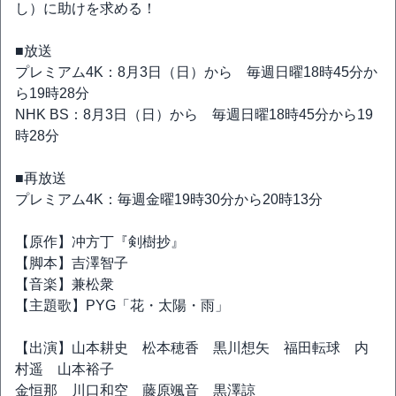
し）に助けを求める！
■放送
プレミアム4K：8月3日（日）から 毎週日曜18時45分か
ら19時28分
NHK BS：8月3日（日）から 毎週日曜18時45分から19
時28分
■再放送
プレミアム4K：毎週金曜19時30分から20時13分
【原作】冲方丁『剣樹抄』
【脚本】吉澤智子
【音楽】兼松衆
【主題歌】PYG「花・太陽・雨」
【出演】山本耕史 松本穂香 黒川想矢 福田転球 内
村遥 山本裕子
金恒那 川口和空 藤原颯音 黒澤諒