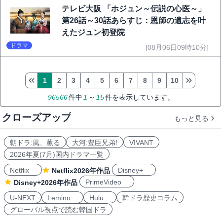
テレビ大阪 「ホジュン～伝説の心医～」
第26話～30話あらすじ：恩師の遺志を叶
えたジュン初登院
ドラマ
[08月06日09時10分]
1
2
3
4
5
6
7
8
9
10
96566
件中
1
～
15
件を表示しています。
クローズアップ
もっと見る
朝ドラ:風、薫る
大河:豊臣兄弟!
VIVANT
2026年夏(7月)国内ドラマ一覧
Netflix
Disney+
Netflix2026年作品
PrimeVideo
Disney+2026年作品
U-NEXT
Lemino
Hulu
韓ドラ歴史コラム
グローバル視点で読む韓国ドラ