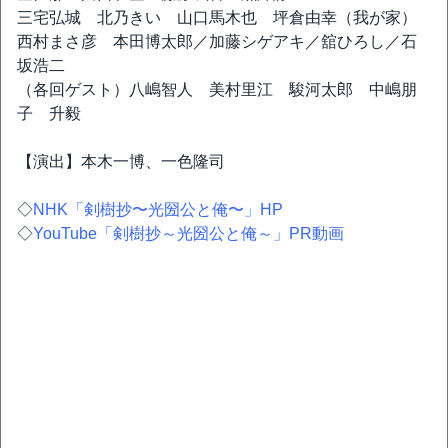
三宅弘城 北乃きい 山口馬木也 坪倉由幸（我が家）
西村まさ彦 本田博太郎／加藤シゲアキ／舘ひろし／石
坂浩二
（各回ゲスト）八嶋智人 美村里江 駿河太郎 中嶋朋
子 升毅
【演出】本木一博、一色隆司
◇
NHK「剣樹抄〜光圀公と俺〜」HP
◇
YouTube「剣樹抄～光圀公と俺～」PR動画