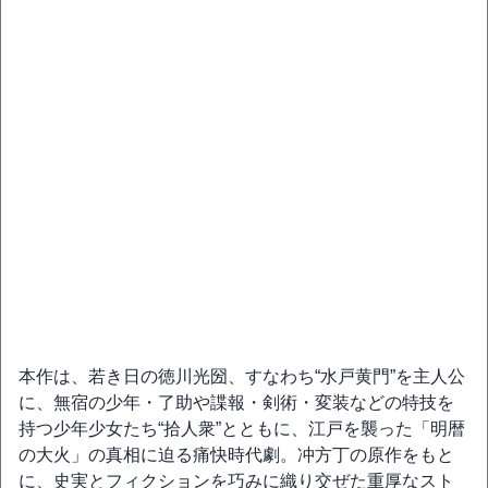
本作は、若き日の徳川光圀、すなわち“水戸黄門”を主人公
に、無宿の少年・了助や諜報・剣術・変装などの特技を
持つ少年少女たち“拾人衆”とともに、江戸を襲った「明暦
の大火」の真相に迫る痛快時代劇。冲方丁の原作をもと
に、史実とフィクションを巧みに織り交ぜた重厚なスト