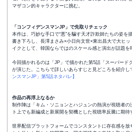
マザコン的キャラクターに挑む。
「コンフィデンスマンJP」で先取りチェック
本作は、巧妙な手口で“悪”を騙す天才詐欺師たちの姿を
書き下ろし、長澤まさみ×小日向文世×東出昌大で大ヒッ
イクとして、韓国ならではのスケール感と演出が話題を
今回描かれるのは「JP」で描かれた第5話「スーパード
が演じた。こちらで詳しいあらすじと見どころを紹介し
ンスマンJP」第5話ネタバレ】
作品の再浮上なるか
制作陣は「キム・ソニョンとハジュンの熱演が視聴者の
ト上でも新編成と新展開を契機とした視聴率反騰に期待
世界配信プラットフォームでコンスタントに存在感を放