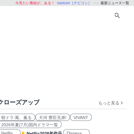
今見たい番組が、ある！
navicon［ナビコン］
最新ニュース一覧
クローズアップ
もっと見る
朝ドラ:風、薫る
大河:豊臣兄弟!
VIVANT
2026年夏(7月)国内ドラマ一覧
Netflix
Disney+
Netflix2026年作品