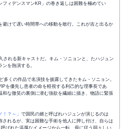
ンフィデンスマンKR」の巻き返しは困難を極めてい
イムを避けて遅い時間帯への移動を敢行。これが吉と出るか
投入される新キャストだ。キム・ソニョンと、たハジュン
ランを熱演する。
ど多くの作品で名演技を披露してきたキム・ソニョン。
IPを優先し患者の命を軽視する利己的な理事長であ
温和な微笑の裏側に潜む強欲を繊細に描き、物語に緊張
ノ！？～」
で国民の婿と呼ばれハジュンが演じるのは
称されるが、実は困難な手術を他人に押し付け、自らは
と呼ばれた温厚なイメージから一転、母に従う弱々しい