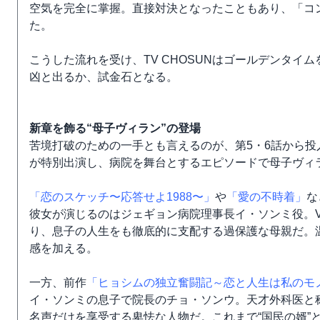
空気を完全に掌握。直接対決となったこともあり、「コ
た。
こうした流れを受け、TV CHOSUNはゴールデンタ
凶と出るか、試金石となる。
新章を飾る“母子ヴィラン”の登場
苦境打破のための一手とも言えるのが、第5・6話から
が特別出演し、病院を舞台とするエピソードで母子ヴィ
「恋のスケッチ〜応答せよ1988〜」
や
「愛の不時着」
な
彼女が演じるのはジェギョン病院理事長イ・ソンミ役。V
り、息子の人生をも徹底的に支配する過保護な母親だ。
感を加える。
一方、前作
「ヒョシムの独立奮闘記～恋と人生は私のモ
イ・ソンミの息子で院長のチョ・ソンウ。天才外科医と
名声だけを享受する卑怯な人物だ。これまで“国民の婿”