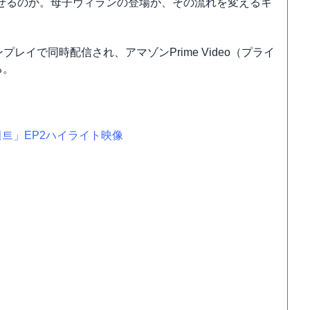
せるのか。母子ヴィランの登場が、その流れを変えるキ
レイで同時配信され、アマゾンPrime Video（プライ
る。
이라이트」EP2ハイライト映像
】