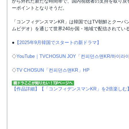
から外れた新たな時間帯で、国内視聴者の支持を取り戻
ーポイントとなりそうだ。
「コンフィデンスマンKR」は韓国ではTV朝鮮とクーパンプ
ムビデオ）を通じて世界240か国・地域で配信されてい
●
【2025年9月韓国でスタートの新ドラマ】
◇
YouTube｜TVCHOSUN JOY「컨피던스맨KR/하
◇
TV CHOSUN「컨피던스맨KR」HP
【作品詳細】
【「コンフィデンスマンKR」を2倍楽しむ