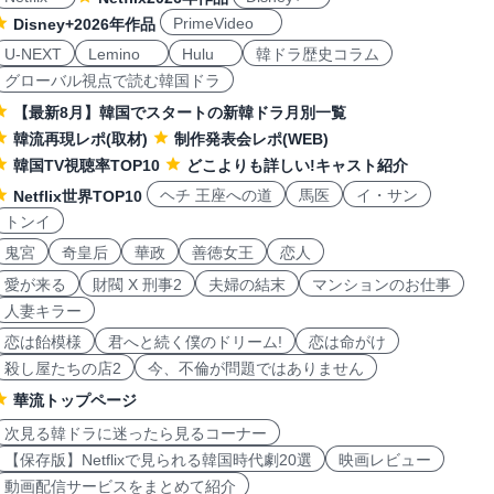
PrimeVideo
Disney+2026年作品
U-NEXT
Lemino
Hulu
韓ドラ歴史コラム
グローバル視点で読む韓国ドラ
【最新8月】韓国でスタートの新韓ドラ月別一覧
韓流再現レポ(取材)
制作発表会レポ(WEB)
韓国TV視聴率TOP10
どこよりも詳しい!キャスト紹介
ヘチ 王座への道
馬医
イ・サン
Netflix世界TOP10
トンイ
鬼宮
奇皇后
華政
善徳女王
恋人
愛が来る
財閥 X 刑事2
夫婦の結末
マンションのお仕事
人妻キラー
恋は飴模様
君へと続く僕のドリーム!
恋は命がけ
殺し屋たちの店2
今、不倫が問題ではありません
華流トップページ
次見る韓ドラに迷ったら見るコーナー
【保存版】Netflixで見られる韓国時代劇20選
映画レビュー
動画配信サービスをまとめて紹介