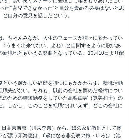
がら、勢い良くステージに登壇して場をもりあげたとい
った”“育児できなかった”と自分を責める必要はないと思
」と自分の意見を話したという。
は、ちゃんみなが、人生のフェーズが様々に変わってい
。〈うまく出来てない、よね〉と自問するように歌いあ
新境地ともいえる楽曲となっている。10月10日より配
務という輝かしい経歴を持つにもかかわらず、転職活動
転職先がない。それも、以前の会社を辞めた経緯につい
児のための時短勤務をしていた高梨由実（筧美和子）の
だ。しかし、このことを転職ではいえず、どこの会社に
長・日高茉海恵（川栄李奈）から、娘の家庭教師として働
ラが漂う茉海恵は、6歳になる非公表の娘・いろは（池