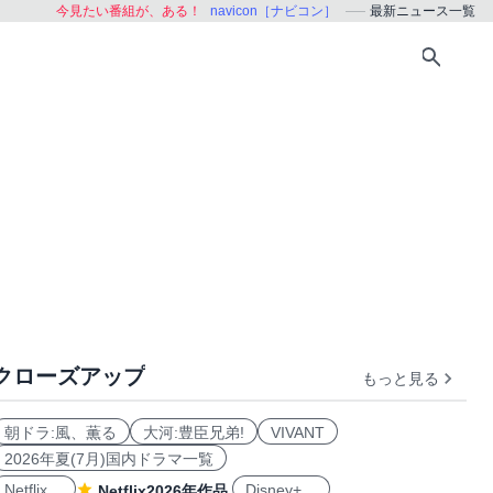
今見たい番組が、ある！
navicon［ナビコン］
最新ニュース一覧
クローズアップ
もっと見る
朝ドラ:風、薫る
大河:豊臣兄弟!
VIVANT
2026年夏(7月)国内ドラマ一覧
Netflix
Disney+
Netflix2026年作品