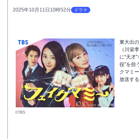
2025年10月11日10時52分
ドラマ
東大出
（川栄
に“天才
役”を担
クマミー
放送す
©TBS