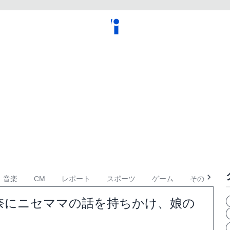
音楽
CM
レポート
スポーツ
ゲーム
その他
奈にニセママの話を持ちかけ、娘の
】