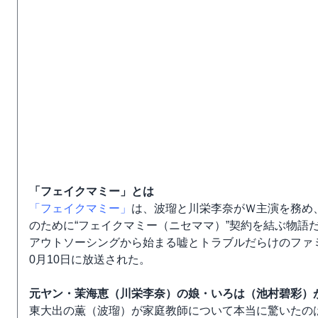
「フェイクマミー」とは
「フェイクマミー」
は、波瑠と川栄李奈がＷ主演を務め
のために“フェイクマミー（ニセママ）”契約を結ぶ物語
アウトソーシングから始まる嘘とトラブルだらけのファ
0月10日に放送された。
元ヤン・茉海恵（川栄李奈）の娘・いろは（池村碧彩）
東大出の薫（波瑠）が家庭教師について本当に驚いたの