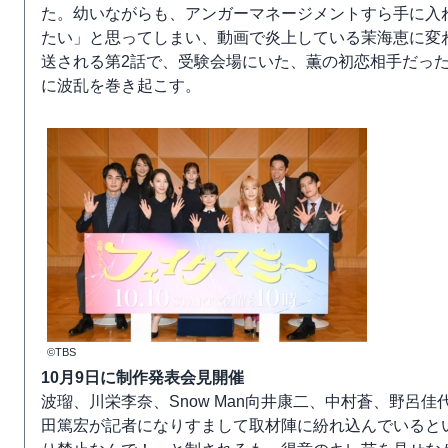
た。幼いながらも、アンガーマネージメントすら手に入
たい」と思ってしまい、動画で炎上している茉海恵に変わ
送される第2話で、受験会場にいた、薫の初恋相手だっ
に波乱を巻き起こす。
©TBS
10月9日に制作発表会見開催
波瑠、川栄李奈、Snow Man向井康二、中村蒼、野呂
田篤宏が記者になりすまして取材陣に紛れ込んでいると