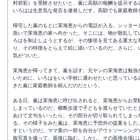
村碧彩）を受験させたいと、薫に高額の報酬を提示する
いろはは生意気な発言を連発しだす。高額でも家庭教師
帰宅した薫のもとに茉海恵からの電話が入る。シッター
急いで茉海恵の家へ向かった。そこには、物が散乱して
ろはを制止しようとするが、その惨状を見てある重大な
り、その特徴をとらえて絵に描いているのだ。さらに、
気がついた。
茉海恵が帰ってきて、薫を話す。元ヤンの茉海恵は勉強
いために、いろはをいい学校に通わせたいと思っているの
きた薫に家庭教師を頼んだのだという。
ある日、薫は茉海恵に呼び出されると、茉海恵からお受
しまっているのだ。横断歩道で子どもを渡らせていたと
あけて文句をいったら、その部分が切り取られてしまっ
る。その様子をみた薫は、茉海恵に予想外の提案をした
すというのだ。ママ業の一部を自分がアウトソーシング
族写真を撮って、面接に臨む。しかし、その面接会場に