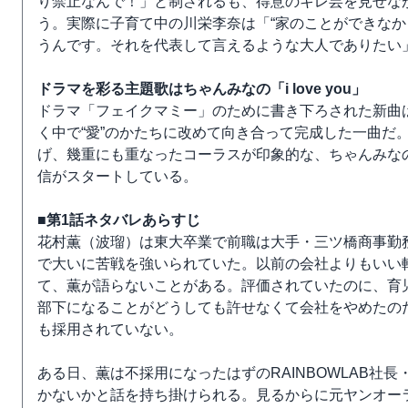
り禁止なんで！」と制されるも、得意のキレ芸を見せな
う。実際に子育て中の川栄李奈は「“家のことができなか
うんです。それを代表して言えるような大人でありたい
ドラマを彩る主題歌はちゃんみなの「i love you」
ドラマ「フェイクマミー」のために書き下ろされた新曲
く中で“愛”のかたちに改めて向き合って完成した一曲だ
げ、幾重にも重なったコーラスが印象的な、ちゃんみなの
信がスタートしている。
■第1話ネタバレあらすじ
花村薫（波瑠）は東大卒業で前職は大手・三ツ橋商事勤
で大いに苦戦を強いられていた。以前の会社よりもいい
て、薫が語らないことがある。評価されていたのに、育
部下になることがどうしても許せなくて会社をやめたの
も採用されていない。
ある日、薫は不採用になったはずのRAINBOWLAB社
かないかと話を持ち掛けられる。見るからに元ヤンオー