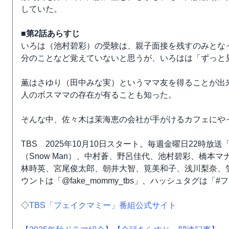
していた。
■第2話あらすじ
いろは（池村碧彩）の受験は、親子面接を残すのみとな
分のことなど覚えていないと思うが、いろはは「ずっと
薫はさゆり（田中みな実）というママ友を得ることが出
人のボスママの存在が有ることも知った。
そんな中、佐々木は茉海恵の会社が手がけるカフェにや
TBS 2025年10月10日スタート。毎週金曜日22時
（Snow Man）、中村蒼、野呂佳代、池村碧彩、橋本
林時英、宮尾俊太郎、朝井大智、筧美和子、浅川梨奈、笠松
ウントは「@fake_mommy_tbs」、ハッシュタグは「
◇
TBS「フェイクマミー」番組公式サイト