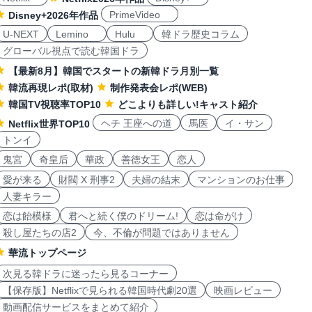
PrimeVideo
Disney+2026年作品
U-NEXT
Lemino
Hulu
韓ドラ歴史コラム
グローバル視点で読む韓国ドラ
【最新8月】韓国でスタートの新韓ドラ月別一覧
韓流再現レポ(取材)
制作発表会レポ(WEB)
韓国TV視聴率TOP10
どこよりも詳しい!キャスト紹介
ヘチ 王座への道
馬医
イ・サン
Netflix世界TOP10
トンイ
鬼宮
奇皇后
華政
善徳女王
恋人
愛が来る
財閥 X 刑事2
夫婦の結末
マンションのお仕事
人妻キラー
恋は飴模様
君へと続く僕のドリーム!
恋は命がけ
殺し屋たちの店2
今、不倫が問題ではありません
華流トップページ
次見る韓ドラに迷ったら見るコーナー
【保存版】Netflixで見られる韓国時代劇20選
映画レビュー
動画配信サービスをまとめて紹介