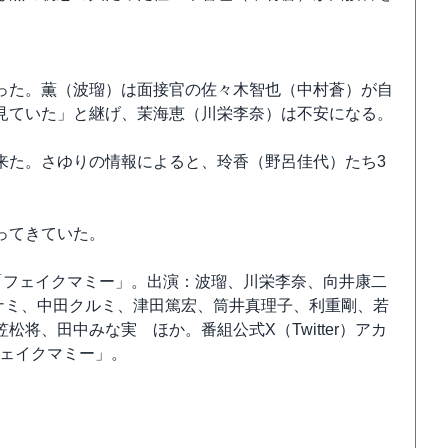
った。薫（波瑠）は面接官の佐々木智也（中村蒼）が自
見ていた」と継げ、茉海恵（川栄李奈）は不安になる。
来た。さゆりの情報によると、玲香（野呂佳代）たち3
ってきていた。
放送「フェイクマミー」。出演：波瑠、川栄李奈、向井康二
マナミ、中田クルミ、津田篤宏、筒井真理子、利重剛、若
将、田中みな実 ほか。番組公式X（Twitter）アカ
#フェイクマミー」。