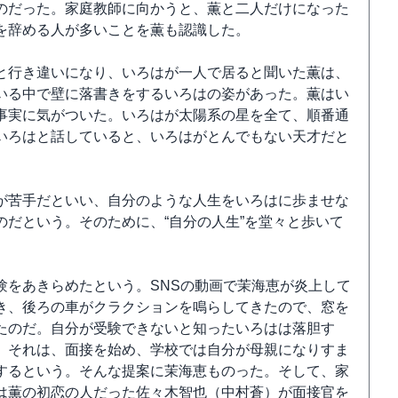
のだった。家庭教師に向かうと、薫と二人だけになった
を辞める人が多いことを薫も認識した。
と行き違いになり、いろはが一人で居ると聞いた薫は、
いる中で壁に落書きをするいろはの姿があった。薫はい
事実に気がついた。いろはが太陽系の星を全て、順番通
いろはと話していると、いろはがとんでもない天才だと
が苦手だといい、自分のような人生をいろはに歩ませな
だという。そのために、“自分の人生”を堂々と歩いて
験をあきらめたという。SNSの動画で茉海恵が炎上して
き、後ろの車がクラクションを鳴らしてきたので、窓を
たのだ。自分が受験できないと知ったいろはは落胆す
。それは、面接を始め、学校では自分が母親になりすま
するという。そんな提案に茉海恵ものった。そして、家
は薫の初恋の人だった佐々木智也（中村蒼）が面接官を