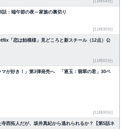
[11時54分]
-18話：端午節の夜～家族の裏切り
[11時30分]
flix「恋は飴模様」見どころと新スチール（12点）公
[11時02分]
マが好き！」第3弾発売へ 「逐玉：翡翠の君」30ペ
[11時00分]
た寺西拓人だが、坂井真紀から逃れられるか？【第5話ネ