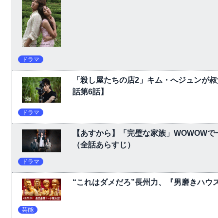
ドラマ
「殺し屋たちの店2」キム・へジュンが叔
話第6話】
ドラマ
【あすから】「完璧な家族」WOWOW
（全話あらすじ）
ドラマ
“これはダメだろ”長州力、『男磨きハウ
芸能