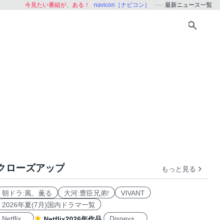
今見たい番組が、ある！
navicon［ナビコン］
最新ニュース一覧
クローズアップ
もっと見る
朝ドラ:風、薫る
大河:豊臣兄弟!
VIVANT
2026年夏(7月)国内ドラマ一覧
Netflix
Disney+
Netflix2026年作品