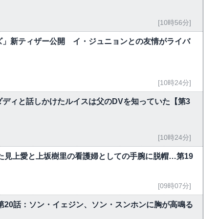
[10時56分]
ズ」新ティザー公開 イ・ジュニョンとの友情がライバ
[10時24分]
ディと話しかけたルイスは父のDVを知っていた【第3
[10時24分]
た見上愛と上坂樹里の看護婦としての手腕に脱帽…第19
[09時07分]
～第20話：ソン・イェジン、ソン・スンホンに胸が高鳴る