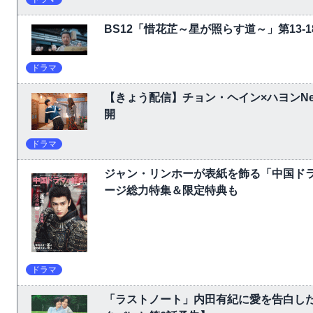
BS12「惜花芷～星が照らす道～」第13
ドラマ
【きょう配信】チョン・ヘイン×ハヨンNet
開
ドラマ
ジャン・リンホーが表紙を飾る「中国ドラ
ージ総力特集＆限定特典も
ドラマ
「ラストノート」内田有紀に愛を告白し