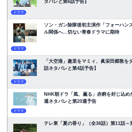
タバレと第6話予告】
ドラマ
ソン・ガン除隊後初主演作「フォーハン
ル関係へ…切ない青春ドラマに期待
ドラマ
「大空港」趣里をマミィ、眞栄田郷敦をダ
話ネタバレと第4話予告】
ドラマ
NHK朝ドラ「風、薫る」赤痢を封じ込め
週ネタバレと第20週予告
ドラマ
テレ東「夏の香り」（全36話）第11話