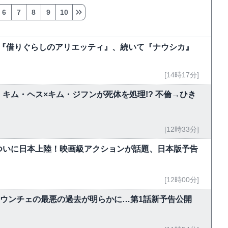
6
7
8
9
10
今夜『借りぐらしのアリエッティ』、続いて『ナウシカ』
[14時17分]
キム・ヘス×キム・ジフンが死体を処理!? 不倫→ひき
[12時33分]
ついに日本上陸！映画級アクションが話題、日本版予告
[12時00分]
・ウンチェの最悪の過去が明らかに…第1話新予告公開