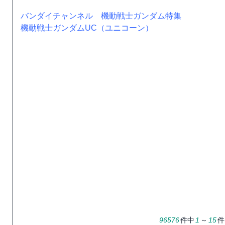
バンダイチャンネル 機動戦士ガンダム特集
機動戦士ガンダムUC（ユニコーン）
96576
件中
1
～
15
件