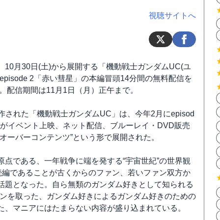
視聴サイトへ
10月30日(土)から展開する「機動戦士ガンダムUC(ユ
pisode 2「赤い彗星」の本編冒頭14分間の無料配信を
た。配信期間は11月1日（月）正午まで。
作された「機動戦士ガンダムUC」は、今年2月にepisod
」がイベント上映、ネット配信、ブルーレイ・DVD販売
スオーバーコンテンツ”という形で展開された。
原点である、一年戦争に端を発する“宇宙世紀”の世界観
”続編であることが古くからのファン、若いファン双方か
話題となった。自ら無類のガンダム好きとして知られる
ペンを取った、ガンダム好きによるガンダム好きのための
た、マニアにはたまらない内容が盛り込まれている。