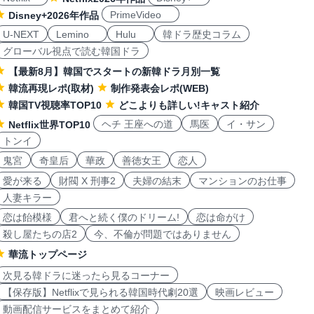
PrimeVideo
Disney+2026年作品
U-NEXT
Lemino
Hulu
韓ドラ歴史コラム
グローバル視点で読む韓国ドラ
【最新8月】韓国でスタートの新韓ドラ月別一覧
韓流再現レポ(取材)
制作発表会レポ(WEB)
韓国TV視聴率TOP10
どこよりも詳しい!キャスト紹介
ヘチ 王座への道
馬医
イ・サン
Netflix世界TOP10
トンイ
鬼宮
奇皇后
華政
善徳女王
恋人
愛が来る
財閥 X 刑事2
夫婦の結末
マンションのお仕事
人妻キラー
恋は飴模様
君へと続く僕のドリーム!
恋は命がけ
殺し屋たちの店2
今、不倫が問題ではありません
華流トップページ
次見る韓ドラに迷ったら見るコーナー
【保存版】Netflixで見られる韓国時代劇20選
映画レビュー
動画配信サービスをまとめて紹介