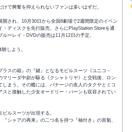
だけで興奮を抑えられないファンは多いはずだ。
”で展開され、10月30日から全国8劇場で2週間限定のイベン
クを先行販売。さらにPlayStation Storeを通
ブルーレイ・DVDの販売は11月12日の予定。
に体験しよう。
プラスの箱』の『鍵』となるモビルスーツ《ユニコ－
のマリーダ中尉が駆る《クシャトリヤ》と交戦後、ロン
てしまう。その艦には、バナージの友人のタクヤとミコ
アスと接触した少女オードリー・バーンも収容されてい
モビルスーツが出現する。
、『シャアの再来』の二つ名を持つ『袖付き』の首魁、