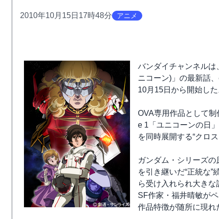
2010年10月15日17時48分
アニメ
バンダイチャンネルは、
ニコーン)」の最新話、e
10月15日から開始し
OVA専用作品として制
e 1「ユニコーンの日
を同時展開する“クロ
ガンダム・シリーズの
を引き継いだ“正統な
ら受け入れられ大きな
SF作家・福井晴敏が
作品特徴が随所に現れ