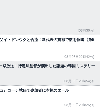
[06時30分]
父イ・ドンウクと合流！新代表の貫禄で敵を恫喝【第5
[08月06日22時42分]
で一挙放送！行定勲監督が演出した話題の韓国ミステリー
[08月06日20時54分]
ス2』コーチ就任で参加者に本気のエール
[08月06日20時25分]