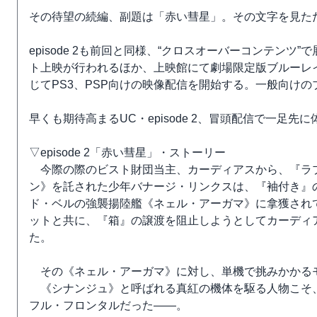
その待望の続編、副題は「赤い彗星」。その文字を見た
episode 2も前回と同様、“クロスオーバーコンテンツ
ト上映が行われるほか、上映館にて劇場限定版ブルーレイ・ディス
じてPS3、PSP向けの映像配信を開始する。一般向けの
早くも期待高まるUC・episode 2、冒頭配信で一足先
▽episode 2「赤い彗星」・ストーリー
今際の際のビスト財団当主、カーディアスから、『ラ
ン》を託された少年バナージ・リンクスは、『袖付き』
ド・ベルの強襲揚陸艦《ネェル・アーガマ》に拿獲され
ットと共に、『箱』の譲渡を阻止しようとしてカーディ
た。
その《ネェル・アーガマ》に対し、単機で挑みかかる
《シナンジュ》と呼ばれる真紅の機体を駆る人物こそ
フル・フロンタルだった――。