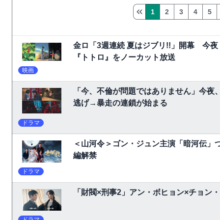
1
2
3
4
5
金ロ「3週連続 夏はジブリ!!」開幕 
『トトロ』をノーカット放送
映画
「今、不倫が問題ではありません」今夜、
逃げ→暴走の連鎖が始まる
ドラマ
＜山河令＞ゴン・ジュン主演「暗河伝」
編解禁
ドラマ
「財閥×刑事2」アン・ボヒョン×チョン
ドラマ