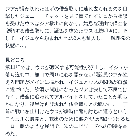
ジアが縁が切れたはずの借金取りに連れ去られるのを目
撃したジェニー。チャットを見て慌てたイジュから相談
を受けたウスはジア救出に向かう。姑息な理由で借金を
増額する借金取りに、証拠を求めたウスは袋叩きに。そ
して、イジュから頼まれた他の3人も乱入し、一触即発の
状態に…。
見どころ
第11話では、ウスが渡米する可能性が浮上し、イジュが
落ち込む中、無口で周りに心を開かない問題児ジアが抱
える問題がメインに描かれ、イジュとウスの関係が自然
に近づいた。飲酒が問題になったジアは決して不良では
なく、借金に追われてアルバイトをしていたことが明ら
かになり、後半は再び現れた借金取りとの戦いに。一丁
前に戦いを仕掛けたウスが瞬時に返り討ちに遭うという
コミカルな展開と、救出のために他の3人が駆けつけるヒ
ーロー劇のような展開で、次のエピソードへの期待を高
めた。