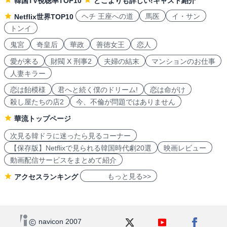
韓国TV視聴率TOP10
どこよりも詳しい!キャスト紹介
ヘチ 王座への道
馬医
イ・サン
Netflix世界TOP10
トンイ
鬼宮
奇皇后
華政
善徳女王
恋人
愛が来る
財閥 X 刑事2
夫婦の結末
マンションのお仕事
人妻キラー
恋は飴模様
君へと続く僕のドリーム!
恋は命がけ
殺し屋たちの店2
今、不倫が問題ではありません
華流トップページ
次見る韓ドラに迷ったら見るコーナー
【保存版】Netflixで見られる韓国時代劇20選
映画レビュー
動画配信サービスをまとめて紹介
もっと見る>>
アクセスランキング
navicon 2007