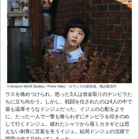
© Amazon MGM Studios／Prime Video「ロマンスの絶対値」独占配信中
ウスを痛めつけられ、怒った3人は借金取りのチンピラた
ちに立ち向かう。しかし、戦闘を任されたのは4人の中で
最も温厚そうなドンジュだった。イジュの心配をよそ
に、たった一人で一撃も喰らわずにチンピラを叩きのめ
して行くドンジュ。破れたシャツから覗くカタギとは思
えない刺青に言葉を失うイジュ。結局ドンジュの活躍で
問題は全て片付いてしまった。