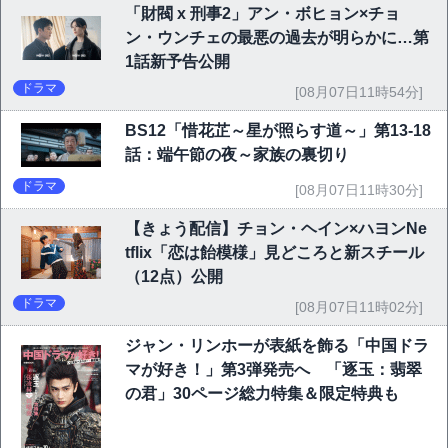
「財閥 x 刑事2」アン・ボヒョン×チョ
ン・ウンチェの最悪の過去が明らかに…第
1話新予告公開
ドラマ
[08月07日11時54分]
BS12「惜花芷～星が照らす道～」第13-18
話：端午節の夜～家族の裏切り
ドラマ
[08月07日11時30分]
【きょう配信】チョン・ヘイン×ハヨンNe
tflix「恋は飴模様」見どころと新スチール
（12点）公開
ドラマ
[08月07日11時02分]
ジャン・リンホーが表紙を飾る「中国ドラ
マが好き！」第3弾発売へ 「逐玉：翡翠
の君」30ページ総力特集＆限定特典も