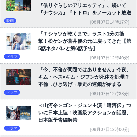
『借りぐらしのアリエッティ』、続いて
『ナウシカ』『トトロ』をノーカット放送
映画
[08月07日14時17分]
「Ｔシャツが乾くまで」ラスト1分の衝
撃！松ケンが蒼井優の元に戻ってきた【第
5話ネタバレと第6話予告】
ドラマ
[08月07日12時40分]
「今、不倫が問題ではありません」今夜、
キム・ヘス×キム・ジフンが死体を処理!?
不倫→ひき逃げ→暴走の連鎖が始まる
ドラマ
[08月07日12時33分]
＜山河令＞ゴン・ジュン主演「暗河伝」つ
いに日本上陸！映画級アクションが話題、
日本版予告編解禁
ドラマ
[08月07日12時00分]