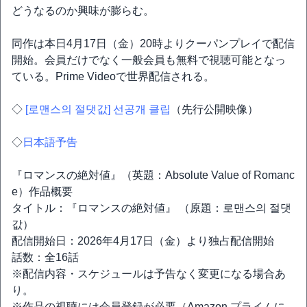
どうなるのか興味が膨らむ。
同作は本日4月17日（金）20時よりクーパンプレイで配信
開始。会員だけでなく一般会員も無料で視聴可能となっ
ている。Prime Videoで世界配信される。
◇
[로맨스의 절댓값] 선공개 클립
（先行公開映像）
◇
日本語予告
『ロマンスの絶対値』（英題：Absolute Value of Romanc
e）作品概要
タイトル：『ロマンスの絶対値』 （原題：로맨스의 절댓
값）
配信開始日：2026年4月17日（金）より独占配信開始
話数：全16話
※配信内容・スケジュールは予告なく変更になる場合あ
り。
※作品の視聴には会員登録が必要（Amazon プライムに