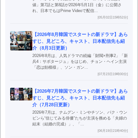
値」第7話と第8話が2026年5月1日（金）に公開さ
れ、日本でもはPrime Videoで配信...
[05月02日15時52分]
【2026年8月韓国でスタートの新ドラマ】あら
すじ、見どころ、キャスト、日本配信先も紹
介（8月3日更新）
2026年8月は、人気ドラマの続編「財閥×刑事2」「新
兵4：サボタージュ」をはじめ、チョン・ヘイン主演
「恋は飴模様」、ソン・ガン...
[07月23日19時00分]
【2026年7月韓国でスタートの新ドラマ】あら
すじ、見どころ、キャスト、日本配信先も紹
介（7月28日更新）
2026年7月は、ナムグン・ミンやチソン、パク・ウン
ビンら“信じてみる俳優”たちが主演を務める「夫婦の
結末（結婚の完成）」、「...
[06月19日21時40分]