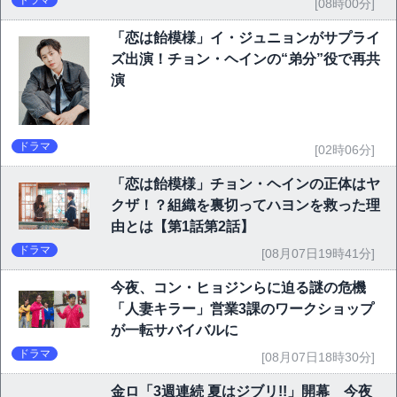
ドラマ
[08時00分]
「恋は飴模様」イ・ジュニョンがサプライ
ズ出演！チョン・ヘインの“弟分”役で再共
演
ドラマ
[02時06分]
「恋は飴模様」チョン・ヘインの正体はヤ
クザ！？組織を裏切ってハヨンを救った理
由とは【第1話第2話】
ドラマ
[08月07日19時41分]
今夜、コン・ヒョジンらに迫る謎の危機
「人妻キラー」営業3課のワークショップ
が一転サバイバルに
ドラマ
[08月07日18時30分]
金ロ「3週連続 夏はジブリ!!」開幕 今夜