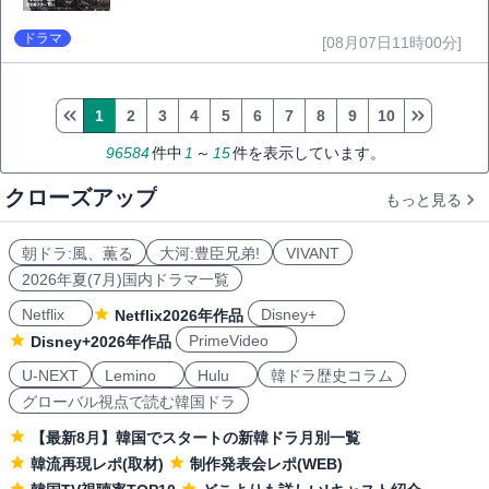
ドラマ
[08月07日11時00分]
1
2
3
4
5
6
7
8
9
10
96584
件中
1
～
15
件を表示しています。
クローズアップ
もっと見る
朝ドラ:風、薫る
大河:豊臣兄弟!
VIVANT
2026年夏(7月)国内ドラマ一覧
Netflix
Disney+
Netflix2026年作品
PrimeVideo
Disney+2026年作品
U-NEXT
Lemino
Hulu
韓ドラ歴史コラム
グローバル視点で読む韓国ドラ
【最新8月】韓国でスタートの新韓ドラ月別一覧
韓流再現レポ(取材)
制作発表会レポ(WEB)