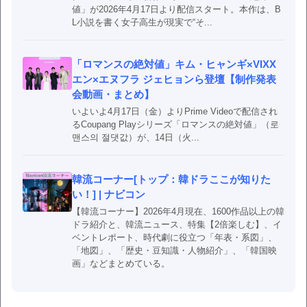
値」が2026年4月17日より配信スタート。本作は、B
L小説を書く女子高生が現実で“そ...
「ロマンスの絶対値」キム・ヒャンギ×VIXX
エン×エヌフラ ジェヒョンら登壇【制作発表
会動画・まとめ】
いよいよ4月17日（金）よりPrime Videoで配信され
るCoupang Playシリーズ「ロマンスの絶対値」（로
맨스의 절댓값）が、14日（火...
韓流コーナー[トップ：韓ドラここが知りた
い！] | ナビコン
【韓流コーナー】2026年4月現在、1600作品以上の韓
ドラ紹介と、韓流ニュース、特集【2倍楽しむ】、イ
ベントレポート、時代劇に役立つ「年表・系図」、
「地図」、「歴史・豆知識・人物紹介」、「韓国映
画」などまとめている。