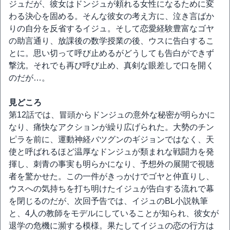
ジュだが、彼女はドンジュが頼れる女性になるために変
わる決心を固める。そんな彼女の考え方に、泣き言ばか
りの自分を反省するイジュ。そして恋愛経験豊富なゴヤ
の助言通り、放課後の数学授業の後、ウスに告白するこ
とに。思い切って呼び止めるがどうしても告白ができず
撃沈。それでも再び呼び止め、真剣な眼差しで口を開く
のだが…。
見どころ
第12話では、冒頭からドンジュの意外な秘密が明らかに
なり、痛快なアクションが繰り広げられた。大勢のチン
ピラを前に、運動神経バツグンのギジョンではなく、天
使と呼ばれるほど温厚なドンジュが類まれな戦闘力を発
揮し、刺青の事実も明らかになり、予想外の展開で視聴
者を驚かせた。この一件がきっかけでゴヤと仲直りし、
ウスへの気持ちを打ち明けたイジュが告白する流れで幕
を閉じるのだが、次回予告では、イジュのBL小説執筆
と、4人の教師をモデルにしていることが知られ、彼女が
退学の危機に瀕する模様。果たしてイジュの恋の行方は