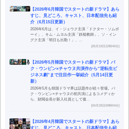
【2026年6月韓国でスタートの新ドラマ】あら
すじ、見どころ、キャスト、日本配信先も紹
介（6月15日更新）
2026年6月は、イ・ジェウク主演「ドクター・ソムボ
ーイ」、キム・ムヨル主演「鉄槌教師」、ソ・イン
グク主演「明日も出勤！」、...
[05月19日22時40分]
【2026年5月韓国でスタートの新ドラマ】パ
ク・ウンビン×チャウヌ共演作から“逆転生ビ
ジネス劇”まで注目作一挙紹介（5月14日更
新）
2026年5月も韓国ドラマ界は話題作が続々登場。パ
ク・ウンビン×チャウヌの初共演によるコメディか
ら、財閥会長が新入社員として復...
[04月28日00時04分]
【2026年4月韓国でスタートの新ドラマ】あら
すじ、見どころ、キャスト、日本配信先も紹