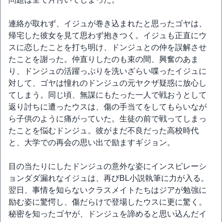
連絡が取れず、イジュが巻き込まれたと思ったゴヤは、
帰宅した彼女を見て思わず抱きつく。イジュも正直にウ
スに恋したことを打ち明け、ドンジュとの仲を誤解させ
たことを謝った。仲直りしたのも束の間、興奮のあま
り、ドンジュの活躍っぷりを洗いざらい喋ったイジュに
対して、ゴヤは憧れのドンジュの元ヤクザ疑惑に放心し
てしまう。同じ頃、無謀にもたった一人で戦おうとして
返り討ちに遭ったウスは、傷の手当てをしてもらいなが
ら子供のように痛がっていた。生徒の前で戦ってしまっ
たことを悩むドンジュ。彼がまだ不良だった高校時代
と、大学での再会の思い出で励ますギジョン。
目の当たりにしたドンジュの意外な姿にインスピレーシ
ョンダダ漏れなイジュは、再びBL小説執筆に力が入る。
翌日、事情を知らないクラスメイトたちはジアが勉強に
励む姿に驚愕し、傷だらけで登場したウスに更に驚く。
秘密を知ったゴヤが、ドンジュを諦めると思い込んだイ