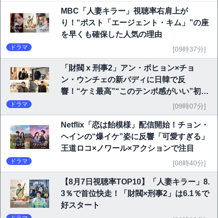
MBC「人妻キラー」視聴率右肩上が
り！“ポスト「エージェント・キム」”の座
を早くも確保した人気の理由
ドラマ
[09時37分]
「財閥 x 刑事2」アン・ボヒョン×チョ
ン・ウンチェの新バディに日韓で反
響！“ケミ最高”“このテンポ感がいい”初回
6.1％で好発進
ドラマ
[09時07分]
Netflix「恋は飴模様」配信開始！チョン・
ヘインの“爆イケ”姿に反響「可愛すぎる」
王道ロコ×ノワール×アクションで注目
ドラマ
[08時40分]
【8月7日視聴率TOP10】「人妻キラー」8.
3％で首位快走！「財閥×刑事2」は6.1％で
好スタート