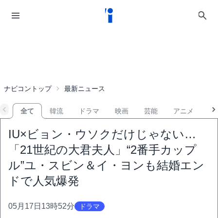
ナビコントップ
最新ニュース
全て
韓流
ドラマ
映画
芸能
アニメ
音
IU×ビョン・ウソクだけじゃない…
「21世紀の大君夫人」“2番手カップ
ル”ユ・スビン＆イ・ヨンも結婚エン
ドで人気爆発
05月17日13時52分
ドラマ