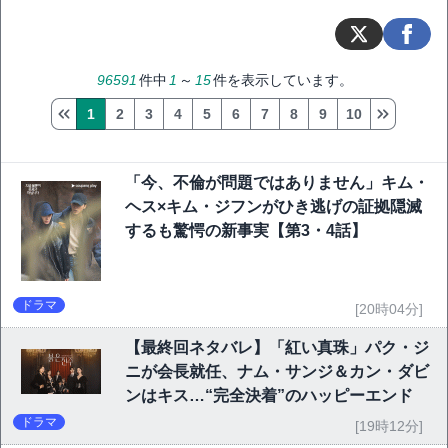
96591
件中
1
～
15
件を表示しています。
1
2
3
4
5
6
7
8
9
10
「今、不倫が問題ではありません」キム・
ヘス×キム・ジフンがひき逃げの証拠隠滅
するも驚愕の新事実【第3・4話】
ドラマ
[20時04分]
【最終回ネタバレ】「紅い真珠」パク・ジ
ニが会長就任、ナム・サンジ＆カン・ダビ
ンはキス…“完全決着”のハッピーエンド
ドラマ
[19時12分]