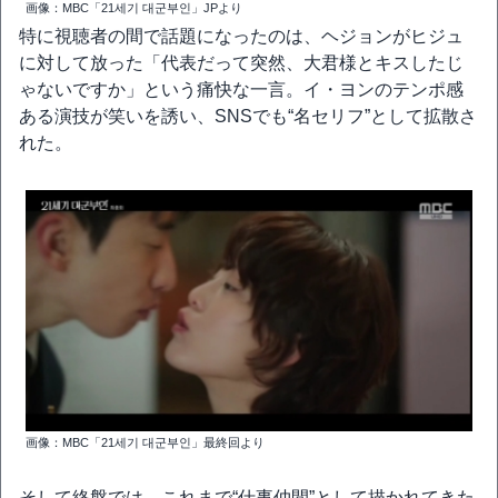
画像：MBC「21세기 대군부인」JPより
特に視聴者の間で話題になったのは、ヘジョンがヒジュ
に対して放った「代表だって突然、大君様とキスしたじ
ゃないですか」という痛快な一言。イ・ヨンのテンポ感
ある演技が笑いを誘い、SNSでも“名セリフ”として拡散さ
れた。
画像：MBC「21세기 대군부인」最終回より
そして終盤では、これまで“仕事仲間”として描かれてきた