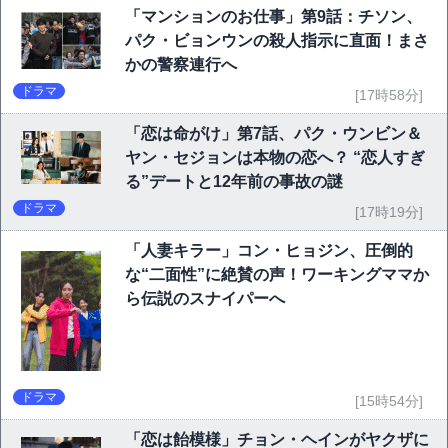
「マンションのお仕事」第9話：チソン、
パク・ビョンウンの殺人指示に直面！まさ
かの警察連行へ
ドラマ
[17時58分]
「恋は命がけ」第7話、パク・ウンビン＆
ヤン・セジョンは本物の恋へ？ “恋人すぎ
る”デートと12年前の事故の謎
ドラマ
[17時19分]
「人妻キラー」コン・ヒョジン、圧倒的
な“二面性”に絶賛の声！ワーキングママか
ら伝説のスナイパーへ
ドラマ
[15時54分]
「恋は飴模様」チョン・ヘインがヤクザに