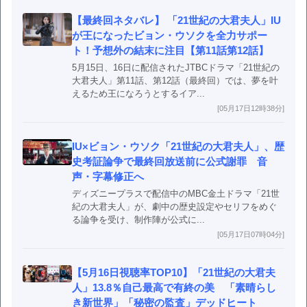
【最終回ネタバレ】 「21世紀の大君夫人」IU
が王になったビョン・ウソクを全力サポー
ト！予想外の結末に注目【第11話第12話】
5月15日、16日に配信されたJTBCドラマ「21世紀の
大君夫人」第11話、第12話（最終回）では、夢を叶
えるため王になろうとするイア...
[05月17日12時38分]
IU×ビョン・ウソク「21世紀の大君夫人」、歴
史考証論争で最終回放送前に公式謝罪 音
声・字幕修正へ
ディズニープラスで配信中のMBC金土ドラマ「21世
紀の大君夫人」が、劇中の歴史設定やセリフをめぐ
る論争を受け、制作陣が公式に...
[05月17日07時04分]
【5月16日視聴率TOP10】「21世紀の大君夫
人」13.8％自己最高で有終の美 「素晴らし
き新世界」「秘密の監査」デッドヒート