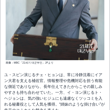
画像：MBC「21세기 대군부인」JPより
ユ・スビン演じるチェ・ヒョンは、常に冷静沈着にイア
ン大君を支える補佐官。情報整理や危機対応を担う有能
な側近でありながら、長年仕えてきたからこその親しみ
やすさも持ち合わせていた。一方、イ・ヨン演じるト・
ヘジョンは、気の強いヒジュにも遠慮なくツッコミを入
れる秘書役として人気を獲得。“姉妹のような掛け合い”が