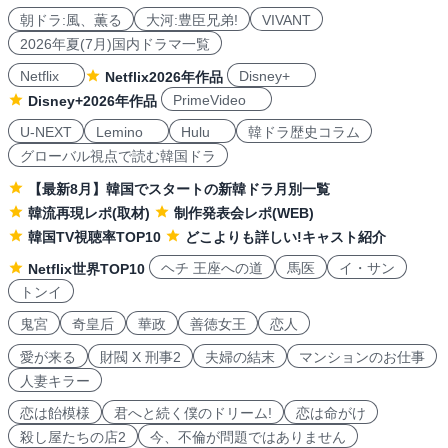
朝ドラ:風、薫る
大河:豊臣兄弟!
VIVANT
2026年夏(7月)国内ドラマ一覧
Netflix
Disney+
Netflix2026年作品
PrimeVideo
Disney+2026年作品
U-NEXT
Lemino
Hulu
韓ドラ歴史コラム
グローバル視点で読む韓国ドラ
【最新8月】韓国でスタートの新韓ドラ月別一覧
韓流再現レポ(取材)
制作発表会レポ(WEB)
韓国TV視聴率TOP10
どこよりも詳しい!キャスト紹介
ヘチ 王座への道
馬医
イ・サン
Netflix世界TOP10
トンイ
鬼宮
奇皇后
華政
善徳女王
恋人
愛が来る
財閥 X 刑事2
夫婦の結末
マンションのお仕事
人妻キラー
恋は飴模様
君へと続く僕のドリーム!
恋は命がけ
殺し屋たちの店2
今、不倫が問題ではありません