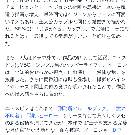
チェ・ヒョンとト・ヘジョンの距離が急接近。互いを気
遣う描写が増え、最終回ではヘジョンからヒョンに可愛
いキスもあり、主人公カップルと同じく結婚まで描かれ
た。SNSには「まさか2番手カップルまで完璧に幸せにな
れるとは」「最後まで多幸感がすごい」と好評を集め
た。
また、2人はドラマ外でも“作品の顔”として活躍。ユ・ス
ビンはMBC「シングル男のハッピーライフ」、イ・ヨン
は「全知的おせっかい視点」に出演し、自然体な魅力を
披露した。さらに両番組にはIUも登場し、撮影ビハイン
ドやキャスト同士の仲の良さが明かされたことで、作品
への没入感をさらに高めた。
ユ・スビンはこれまで
「刑務所のルールブック」
「愛の
不時着」
「弱いヒーロー」
シリーズなどで荒々しくクセ
のある役柄を演じてきたが、本作では“王子を支える完璧
な補佐官”という新たな一面を披露。イ・ヨンも
「D.P.－