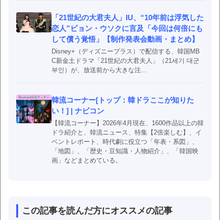
「21世紀の大君夫人」IU、“10年前は浮気した
恋人”ビョン・ウソクに言及「今回は何倍にも
して償う覚悟」【制作発表会動画・まとめ】
Disney+（ディズニープラス）で配信する、韓国MB
C新金土ドラマ「21世紀の大君夫人」（21세기 대군
부인）が、放送前から大きな注...
韓流コーナー[トップ：韓ドラここが知りた
い！] | ナビコン
【韓流コーナー】2026年4月現在、1600作品以上の韓
ドラ紹介と、韓流ニュース、特集【2倍楽しむ】、イ
ベントレポート、時代劇に役立つ「年表・系図」、
「地図」、「歴史・豆知識・人物紹介」、「韓国映
画」などまとめている。
この記事を読んだ方にオススメの記事