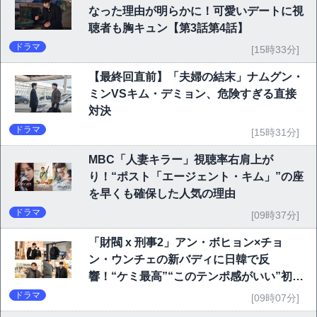
なった理由が明らかに！可愛いデートに視
聴者も胸キュン【第3話第4話】
ドラマ
[15時33分]
【最終回直前】「夫婦の結末」ナムグン・
ミンVSキム・デミョン、危険すぎる直接
対決
ドラマ
[15時31分]
MBC「人妻キラー」視聴率右肩上が
り！“ポスト「エージェント・キム」”の座
を早くも確保した人気の理由
ドラマ
[09時37分]
「財閥 x 刑事2」アン・ボヒョン×チョ
ン・ウンチェの新バディに日韓で反
響！“ケミ最高”“このテンポ感がいい”初回
6.1％で好発進
ドラマ
[09時07分]