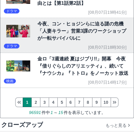
由とは【第1話第2話】
ドラマ
[08月07日19時41分]
今夜、コン・ヒョジンらに迫る謎の危機
「人妻キラー」営業3課のワークショップ
が一転サバイバルに
ドラマ
[08月07日18時30分]
金ロ「3週連続 夏はジブリ!!」開幕 今夜
『借りぐらしのアリエッティ』、続いて
『ナウシカ』『トトロ』をノーカット放送
映画
[08月07日14時17分]
1
2
3
4
5
6
7
8
9
10
96591
件中
1
～
15
件を表示しています。
クローズアップ
もっと見る