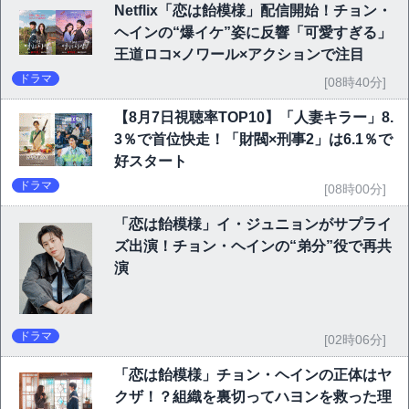
Netflix「恋は飴模様」配信開始！チョン・
ヘインの“爆イケ”姿に反響「可愛すぎる」
王道ロコ×ノワール×アクションで注目
ドラマ
[08時40分]
【8月7日視聴率TOP10】「人妻キラー」8.
3％で首位快走！「財閥×刑事2」は6.1％で
好スタート
ドラマ
[08時00分]
「恋は飴模様」イ・ジュニョンがサプライ
ズ出演！チョン・ヘインの“弟分”役で再共
演
ドラマ
[02時06分]
「恋は飴模様」チョン・ヘインの正体はヤ
クザ！？組織を裏切ってハヨンを救った理