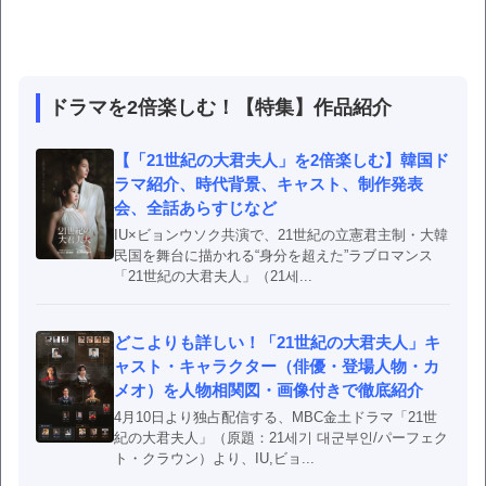
ドラマを2倍楽しむ！【特集】作品紹介
【「21世紀の大君夫人」を2倍楽しむ】韓国ド
ラマ紹介、時代背景、キャスト、制作発表
会、全話あらすじなど
IU×ビョンウソク共演で、21世紀の立憲君主制・大韓
民国を舞台に描かれる“身分を超えた”ラブロマンス
「21世紀の大君夫人」（21세...
どこよりも詳しい！「21世紀の大君夫人」キ
ャスト・キャラクター（俳優・登場人物・カ
メオ）を人物相関図・画像付きで徹底紹介
4月10日より独占配信する、MBC金土ドラマ「21世
紀の大君夫人」（原題：21세기 대군부인/パーフェク
ト・クラウン）より、IU,ビョ...