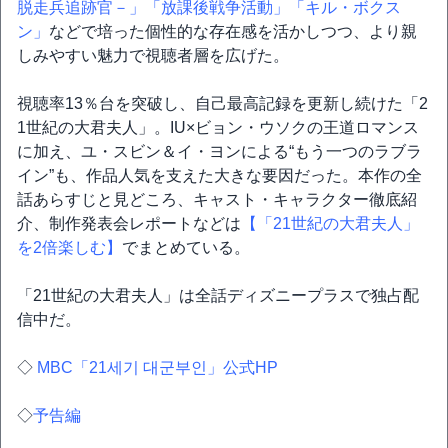
脱走兵追跡官－」
「放課後戦争活動」
「キル・ボクス
ン」
などで培った個性的な存在感を活かしつつ、より親
しみやすい魅力で視聴者層を広げた。
視聴率13％台を突破し、自己最高記録を更新し続けた「2
1世紀の大君夫人」。IU×ビョン・ウソクの王道ロマンス
に加え、ユ・スビン＆イ・ヨンによる“もう一つのラブラ
イン”も、作品人気を支えた大きな要因だった。本作の全
話あらすじと見どころ、キャスト・キャラクター徹底紹
介、制作発表会レポートなどは
【「21世紀の大君夫人」
を2倍楽しむ】
でまとめている。
「21世紀の大君夫人」は全話ディズニープラスで独占配
信中だ。
◇
MBC「21세기 대군부인」公式HP
◇
予告編