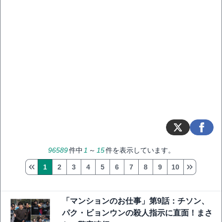
96589
件中
1
～
15
件を表示しています。
1
2
3
4
5
6
7
8
9
10
「マンションのお仕事」第9話：チソン、
パク・ビョンウンの殺人指示に直面！まさ