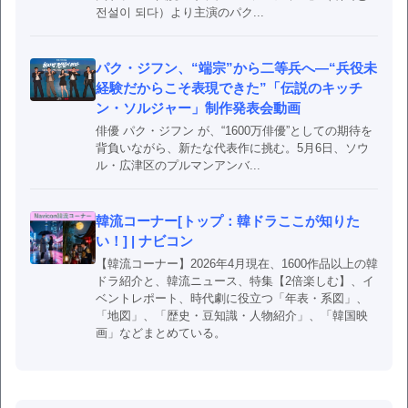
전설이 되다）より主演のパク...
パク・ジフン、“端宗”から二等兵へ―“兵役未
経験だからこそ表現できた”「伝説のキッチ
ン・ソルジャー」制作発表会動画
俳優 パク・ジフン が、“1600万俳優”としての期待を
背負いながら、新たな代表作に挑む。5月6日、ソウ
ル・広津区のプルマンアンバ...
韓流コーナー[トップ：韓ドラここが知りた
い！] | ナビコン
【韓流コーナー】2026年4月現在、1600作品以上の韓
ドラ紹介と、韓流ニュース、特集【2倍楽しむ】、イ
ベントレポート、時代劇に役立つ「年表・系図」、
「地図」、「歴史・豆知識・人物紹介」、「韓国映
画」などまとめている。