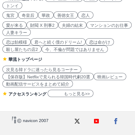
トンイ
鬼宮
奇皇后
華政
善徳女王
恋人
愛が来る
財閥 X 刑事2
夫婦の結末
マンションのお仕事
人妻キラー
恋は飴模様
君へと続く僕のドリーム!
恋は命がけ
殺し屋たちの店2
今、不倫が問題ではありません
華流トップページ
次見る韓ドラに迷ったら見るコーナー
【保存版】Netflixで見られる韓国時代劇20選
映画レビュー
動画配信サービスをまとめて紹介
もっと見る>>
アクセスランキング
navicon 2007