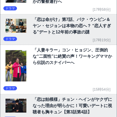
かの警察連行へ
ドラマ
[17時58分]
「恋は命がけ」第7話、パク・ウンビン＆
ヤン・セジョンは本物の恋へ？ “恋人すぎ
る”デートと12年前の事故の謎
ドラマ
[17時19分]
「人妻キラー」コン・ヒョジン、圧倒的
な“二面性”に絶賛の声！ワーキングママか
ら伝説のスナイパーへ
ドラマ
[15時54分]
「恋は飴模様」チョン・ヘインがヤクザに
なった理由が明らかに！可愛いデートに視
聴者も胸キュン【第3話第4話】