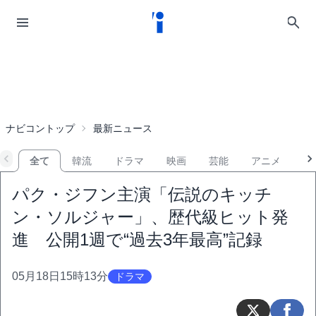
ナビコントップ
最新ニュース
全て
韓流
ドラマ
映画
芸能
アニメ
音
パク・ジフン主演「伝説のキッチ
ン・ソルジャー」、歴代級ヒット発
進 公開1週で“過去3年最高”記録
05月18日15時13分
ドラマ