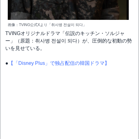
画像：TVING公式Xより「취사병 전설이 되다」
TVINGオリジナルドラマ「伝説のキッチン・ソルジャ
ー」（原題：취사병 전설이 되다）が、圧倒的な初動の勢
いを見せている。
●
【「Disney Plus」で独占配信の韓国ドラマ】