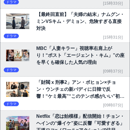
ドラマ
[15時33分]
【最終回直前】「夫婦の結末」ナムグン・
ミンVSキム・デミョン、危険すぎる直接
対決
ドラマ
[15時31分]
MBC「人妻キラー」視聴率右肩上が
り！“ポスト「エージェント・キム」”の座
を早くも確保した人気の理由
ドラマ
[09時37分]
「財閥 x 刑事2」アン・ボヒョン×チョ
ン・ウンチェの新バディに日韓で反
響！“ケミ最高”“このテンポ感がいい”初回
6.1％で好発進
ドラマ
[09時07分]
Netflix「恋は飴模様」配信開始！チョン・
ヘインの“爆イケ”姿に反響「可愛すぎる」