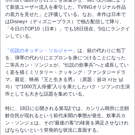
て新規ユーザー流入を牽引した。TVINGオリジナル作品
の底力を見せた」と評価している。なお、本作は日本で
はDisney+（ディズニープラス）で独占配信して降り、
「今日のTOP10（日本）」でも18日現在、5位にランクイ
ンしている。
「伝説のキッチン・ソルジャー」
は、銃の代わりに包丁
を、弾帯の代わりにエプロンを身につけることになった
二等兵カン・ソンジェが、“伝説の炊事兵”へと成長してい
く姿を描くミリタリー・クッキング・ファンタジードラ
マ。最近、映画『王と生きる男』（原題：왕과 사는 남
자）で“1000万人俳優”入りを果たしたパク・ジフンの主演
作としても大きな話題を集めている。
特に、18日に公開される第3話では、カンリム哨所に北朝
鮮住民が現れるという前代未聞の事態が発生。炊事兵カ
ン・ソンジェは、その“最後の客”の味覚を満足させなけれ
ばならないという突発的な状況に直面する。