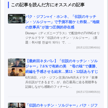
この記事を読んだ方にオススメの記事
パク・ジフン×イ・ホンネ、「伝説のキッチ
ン・ソルジャー」で予測不能ケミ炸裂…“地獄
の炊事兵”が放つ圧倒的存在感
Disney+（ディズニープラス）で配信中のTVINGオリ
ジナルドラマ「伝説のキッチン・ソルジャー」（原
題：취사병 전설이 되다）で、...
[05月12日23時40分]
【最終回ネタバレ】「伝説のキッチン・ソル
ジャー」7.6％で有終の美 “母の味”で優勝、
続編を予感させる結末…第11・12話あらすじ
6月16日、パク・ジフン主演のtvN月火ドラマ「炊事
兵伝説ができるまで」が、自己最高に迫る視聴率を
記録しながら感動のフィナーレ...
[06月17日09時05分]
「伝説のキッチン・ソルジャー」パク・ジフ