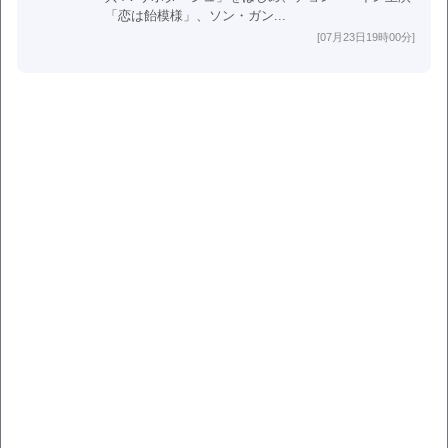
「恋は飴模様」、ソン・ガン...
[07月23日19時00分]