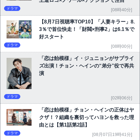
王道ロコ×ノワール×アクションで注目
ドラマ
[08時40分]
【8月7日視聴率TOP10】「人妻キラー」8.
3％で首位快走！「財閥×刑事2」は6.1％で
好スタート
ドラマ
[08時00分]
「恋は飴模様」イ・ジュニョンがサプライ
ズ出演！チョン・ヘインの“弟分”役で再共
演
ドラマ
[02時06分]
「恋は飴模様」チョン・ヘインの正体はヤ
クザ！？組織を裏切ってハヨンを救った理
由とは【第1話第2話】
ドラマ
[08月07日19時41分]