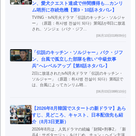
ン、愛犬クエスト達成で仲間獲得も…カンリ
ム哨所に存続危機【第9・10話ネタバレ】
TVING・tvN月火ドラマ「伝説のキッチン・ソルジャ
ー」（原題：취사병 전설이 되다）第9話が8日に放送
され、ソンジェ（パク・ジフ...
[06月10日01時09分]
「伝説のキッチン・ソルジャー」パク・ジフ
ン、台風で孤立した部隊を救い“中級炊事
兵”へレベルアップ【第8話ネタバレ】
2日に放送されたtvN月火ドラマ「伝説のキッチン・
ソルジャー」（原題：취사병 전설이 되다）第8話で
は、台風によってカンリム哨...
[06月03日08時10分]
【2026年8月韓国でスタートの新ドラマ】あら
すじ、見どころ、キャスト、日本配信先も紹
介（8月3日更新）
2026年8月は、人気ドラマの続編「財閥×刑事2」「新
兵4：サボタージュ」をはじめ、チョン・ヘイン主演