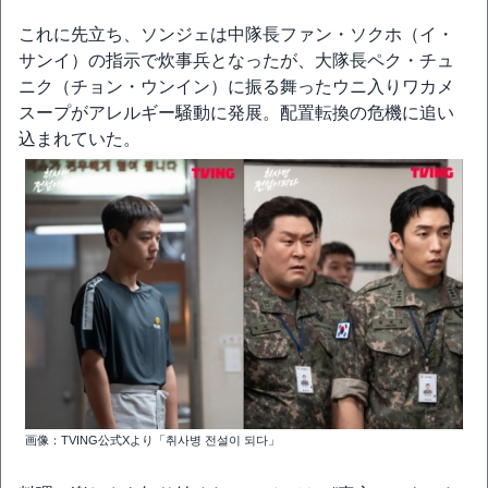
これに先立ち、ソンジェは中隊長ファン・ソクホ（イ・
サンイ）の指示で炊事兵となったが、大隊長ペク・チュ
ニク（チョン・ウンイン）に振る舞ったウニ入りワカメ
スープがアレルギー騒動に発展。配置転換の危機に追い
込まれていた。
画像：TVING公式Xより「취사병 전설이 되다」