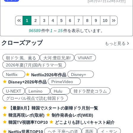
[08月07日12時33分]
1
2
3
4
5
6
7
8
9
10
96589
件中
1
～
15
件を表示しています。
クローズアップ
もっと見る
朝ドラ:風、薫る
大河:豊臣兄弟!
VIVANT
2026年夏(7月)国内ドラマ一覧
Netflix
Disney+
Netflix2026年作品
PrimeVideo
Disney+2026年作品
U-NEXT
Lemino
Hulu
韓ドラ歴史コラム
グローバル視点で読む韓国ドラ
【最新8月】韓国でスタートの新韓ドラ月別一覧
韓流再現レポ(取材)
制作発表会レポ(WEB)
韓国TV視聴率TOP10
どこよりも詳しい!キャスト紹介
ヘチ 王座への道
馬医
イ・サン
Netflix世界TOP10