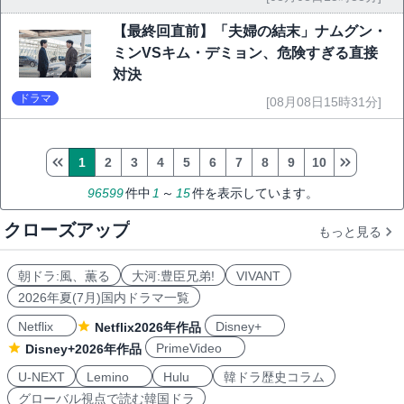
【最終回直前】「夫婦の結末」ナムグン・
ミンVSキム・デミョン、危険すぎる直接
対決
ドラマ
[08月08日15時31分]
1
2
3
4
5
6
7
8
9
10
96599
件中
1
～
15
件を表示しています。
クローズアップ
もっと見る
朝ドラ:風、薫る
大河:豊臣兄弟!
VIVANT
2026年夏(7月)国内ドラマ一覧
Netflix
Disney+
Netflix2026年作品
PrimeVideo
Disney+2026年作品
U-NEXT
Lemino
Hulu
韓ドラ歴史コラム
グローバル視点で読む韓国ドラ