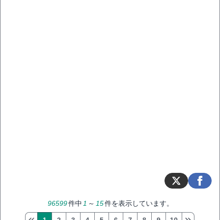
96599
件中
1
～
15
件を表示しています。