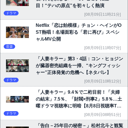
目！“テハの原点”を初々しく熱演
ドラマ
[08月09日11時21分]
Netflix「恋は飴模様」チョン・ヘインがO
ST熱唱！名場面彩る「君に再び」スペシ
ャルMV公開
音楽
[08月09日11時07分]
「人妻キラー」第3・4話：コン・ヒョジン
が臓器密売組織を一掃、“キングフィッシ
ャー”正体発覚の危機へ【ネタバレ】
ドラマ
[08月09日10時12分]
「人妻キラー」9.4％で二桁目前！「夫婦
の結末」7.5％、「財閥×刑事2」5.8％…土
曜ドラマ視聴率に明暗【8月8日視聴率TO
P10】
ドラマ
[08月09日08時51分]
「告白－25年目の秘密－」松村北斗と観覧