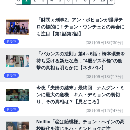
1
2
3
4
5
6
7
8
9
10
「財閥 x 刑事2」アン・ボヒョンが爆弾テ
ロの標的に！チョン・ウンチェとの再会に
も注目【第1話第2話】
ドラマ
[08月09日15時30分]
「バカンスの法則」第4～6話：橋本環奈を
待ち受ける新たな恋…“4股ゲス不倫”の衝
撃の真相も明らかに【ネタバレ】
ドラマ
[08月09日13時17分]
今夜「夫婦の結末」最終回 ナムグン・ミ
ンに最大の危機…キム・デミョンの裏切
り、その真相は？【見どころ】
ドラマ
[08月09日12時47分]
Netflix「恋は飴模様」チョン・ヘインの高
校時代を演じるハ・ミンヒョクに注