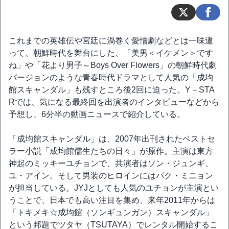
これまでの英雄伝や宮廷に渦巻く愛憎劇などとは一味違
って、朝鮮時代を舞台にした、「美男＜イケメン＞です
ね」や「花より男子～Boys Over Flowers」の朝鮮時代劇
バージョンのような青春時代ドラマとして人気の「成均
館スキャンダル」も残すところ後2回に迫った。Y－STA
Rでは、気になる最終回を出演者のインタビューなどから
予想し、6分半の動画ニュースで紹介している。
「成均館スキャンダル」は、2007年出刊されたベストセ
ラー小説「成均館儒生たちの日々」が原作。主演は東方
神起のミッキーユチョンで、共演者はソン・ジュンギ、
ユ・アイン。そして男装のヒロインにはパク・ミニョン
が担当している。JYJとしても人気のユチョンが主演とい
うことで、日本でも高い注目を集め、来年2011年からは
「トキメキ☆成均館（ソンギュンガン）スキャンダル」
という邦題でツタヤ（TSUTAYA）でレンタル開始するこ