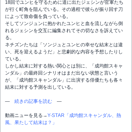
18回でユンヒを守るために道に出たジェシンが官軍たち
が行く町角を阻んでいる。その過程で彼らが振り回す刀
によって致命傷を負っている。
そしてソンジュンに抱かれたユンヒと血を流しながら倒
れるジェシンを交互に編集されてその切なさを訴えてい
る。
ネチズンたちは「ソンジュとユンヒの幸せな結末とは違
い、死を迎えるようだ」と悲劇的な内容を予想したりし
ている。
しかし結末に対する熱い関心とは別に、「成均館スキャ
ンダル」の最終回シナリオはまだ出ない状態と言いう
が、「成均館スキャンダル」に出演する俳優たちも各々
結末に対する予測を出している。
―
続きの記事を読む
―
動画ニューを見る→
Y-STAR「成均館スキャンダル、熱
風、果たして結末は？」