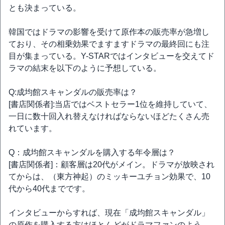
とも決まっている。
韓国ではドラマの影響を受けて原作本の販売率が急増し
ており、その相乗効果でますますドラマの最終回にも注
目が集まっている。Y-STARではインタビューを交えてド
ラマの結末を以下のように予想している。
Q:成均館スキャンダルの販売率は？
[書店関係者]:当店ではベストセラー1位を維持していて、
一日に数十回入れ替えなければならないほどたくさん売
れています。
Q：成均館スキャンダルを購入する年令層は？
[書店関係者]：顧客層は20代がメイン。ドラマが放映され
てからは、（東方神起）のミッキーユチョン効果で、10
代から40代までです。
インタビューからすれば、現在「成均館スキャンダル」
の原作を購入する方はほとんどがドラマファンのよう