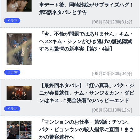
車デート後、岡崎紗絵がサプライズハグ！
第5話ネタバレと予告
ドラマ
[08月08日23時31分]
「今、不倫が問題ではありません」キム・
ヘス×キム・ジフンがひき逃げの証拠隠滅
するも驚愕の新事実【第3・4話】
ドラマ
[08月08日20時04分]
【最終回ネタバレ】「紅い真珠」パク・ジ
ニが会長就任、ナム・サンジ＆カン・ダビ
ンはキス…“完全決着”のハッピーエンド
ドラマ
[08月08日19時12分]
「マンションのお仕事」第9話：チソン、
パク・ビョンウンの殺人指示に直面！まさ
かの警察連行へ