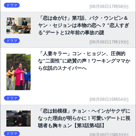
ドラマ
[08月08日17時58分]
「恋は命がけ」第7話、パク・ウンビン＆
ヤン・セジョンは本物の恋へ？ “恋人すぎ
る”デートと12年前の事故の謎
ドラマ
[08月08日17時19分]
「人妻キラー」コン・ヒョジン、圧倒的
な“二面性”に絶賛の声！ワーキングママか
ら伝説のスナイパーへ
ドラマ
[08月08日15時54分]
「恋は飴模様」チョン・ヘインがヤクザに
なった理由が明らかに！可愛いデートに視
聴者も胸キュン【第3話第4話】
ドラマ
[08月08日15時33分]