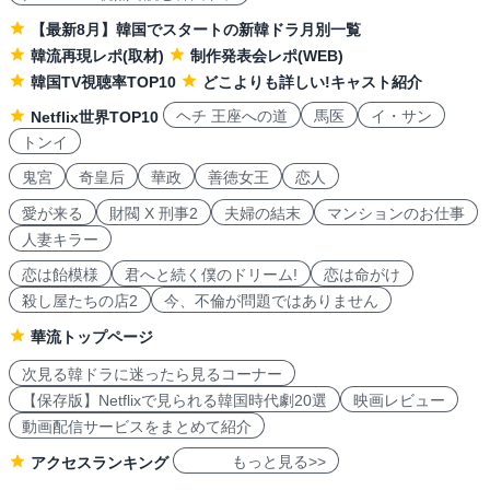
【最新8月】韓国でスタートの新韓ドラ月別一覧
韓流再現レポ(取材)
制作発表会レポ(WEB)
韓国TV視聴率TOP10
どこよりも詳しい!キャスト紹介
ヘチ 王座への道
馬医
イ・サン
Netflix世界TOP10
トンイ
鬼宮
奇皇后
華政
善徳女王
恋人
愛が来る
財閥 X 刑事2
夫婦の結末
マンションのお仕事
人妻キラー
恋は飴模様
君へと続く僕のドリーム!
恋は命がけ
殺し屋たちの店2
今、不倫が問題ではありません
華流トップページ
次見る韓ドラに迷ったら見るコーナー
【保存版】Netflixで見られる韓国時代劇20選
映画レビュー
動画配信サービスをまとめて紹介
もっと見る>>
アクセスランキング