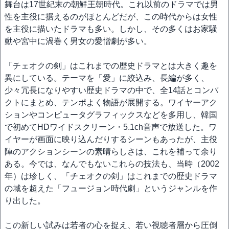
舞台は17世紀末の朝鮮王朝時代。これ以前のドラマでは男
性を主役に据えるのがほとんどだが、この時代からは女性
を主役に描いたドラマも多い。しかし、その多くはお家騒
動や宮中に渦巻く男女の愛憎劇が多い。
「チェオクの剣」はこれまでの歴史ドラマとは大きく趣を
異にしている。テーマを「愛」に絞込み、長編が多く、
少々冗長になりやすい歴史ドラマの中で、全14話とコンパ
クトにまとめ、テンポよく物語が展開する。ワイヤーアク
ションやコンピュータグラフィックスなどを多用し、韓国
で初めてHDワイドスクリーン・5.1ch音声で放送した。ワ
イヤーが画面に映り込んだりするシーンもあったが、主役
陣のアクションシーンの素晴らしさは、これを補って余り
ある。今では、なんでもないこれらの技法も、当時（2002
年）は珍しく、「チェオクの剣」はこれまでの歴史ドラマ
の域を超えた「フュージョン時代劇」というジャンルを作
り出した。
この新しい試みは若者の心を捉え、若い視聴者層から圧倒