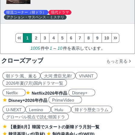
韓流コーナー（韓ドラ）
現代ドラマ
アクション・サスペンス・ミステリ
1
2
3
4
5
6
7
8
9
10
1005
件中
1
～
10
件を表示しています。
クローズアップ
もっと見る
朝ドラ:風、薫る
大河:豊臣兄弟!
VIVANT
2026年夏(7月)国内ドラマ一覧
Netflix
Disney+
Netflix2026年作品
PrimeVideo
Disney+2026年作品
U-NEXT
Lemino
Hulu
韓ドラ歴史コラム
グローバル視点で読む韓国ドラ
【最新8月】韓国でスタートの新韓ドラ月別一覧
韓流再現レポ(取材)
制作発表会レポ(WEB)