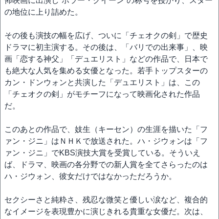
怖映画に出演し“ホラー・クイーン”の称号を授かり、スター
の地位に上り詰めた。
その後も演技の幅を広げ、ついに「チェオクの剣」で歴史
ドラマに初主演する。その後は、「バリでの出来事」、映
画「恋する神父」「デュエリスト」などの作品で、日本で
も絶大な人気を集める女優となった。若手トップスターの
カン・ドンウォンと共演した「デュエリスト」は、この
「チェオクの剣」がモチーフになって映画化された作品
だ。
このあとの作品で、妓生（キーセン）の生涯を描いた「フ
ァン・ジニ」はＮＨＫで放送された。ハ・ジウォンは「フ
ァン・ジニ」でKBS演技大賞を受賞している。そういえ
ば、ドラマ、映画の各分野での新人賞を全てさらったのは
ハ・ジウォン、彼女だけではなかっただろうか。
セクシーさと純粋さ、残忍な微笑と優しい涙など、複合的
なイメージを表現豊かに演じきれる貴重な女優だ。次は、