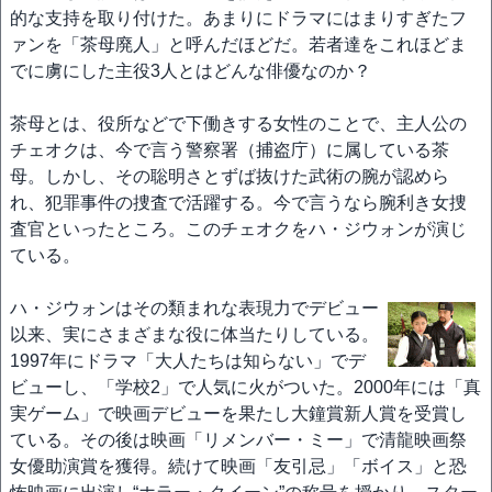
的な支持を取り付けた。あまりにドラマにはまりすぎたフ
ァンを「茶母廃人」と呼んだほどだ。若者達をこれほどま
でに虜にした主役3人とはどんな俳優なのか？
茶母とは、役所などで下働きする女性のことで、主人公の
チェオクは、今で言う警察署（捕盗庁）に属している茶
母。しかし、その聡明さとずば抜けた武術の腕が認めら
れ、犯罪事件の捜査で活躍する。今で言うなら腕利き女捜
査官といったところ。このチェオクをハ・ジウォンが演じ
ている。
ハ・ジウォンはその類まれな表現力でデビュー
以来、実にさまざまな役に体当たりしている。
1997年にドラマ「大人たちは知らない」でデ
ビューし、「学校2」で人気に火がついた。2000年には「真
実ゲーム」で映画デビューを果たし大鐘賞新人賞を受賞し
ている。その後は映画「リメンバー・ミー」で清龍映画祭
女優助演賞を獲得。続けて映画「友引忌」「ボイス」と恐