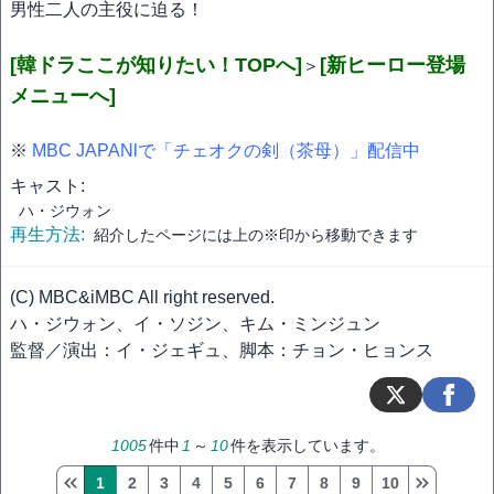
男性二人の主役に迫る！
[韓ドラここが知りたい！TOPへ]
[新ヒーロー登場
＞
メニューへ]
※
MBC JAPANlで「チェオクの剣（茶母）」配信中
キャスト:
ハ・ジウォン
再生方法:
紹介したページには上の※印から移動できます
(C) MBC&iMBC All right reserved.
ハ・ジウォン、イ・ソジン、キム・ミンジュン
監督／演出：イ・ジェギュ、脚本：チョン・ヒョンス
1005
件中
1
～
10
件を表示しています。
1
2
3
4
5
6
7
8
9
10