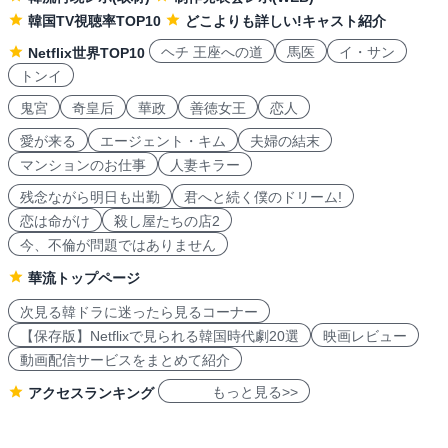
韓国TV視聴率TOP10
どこよりも詳しい!キャスト紹介
ヘチ 王座への道
馬医
イ・サン
Netflix世界TOP10
トンイ
鬼宮
奇皇后
華政
善徳女王
恋人
愛が来る
エージェント・キム
夫婦の結末
マンションのお仕事
人妻キラー
残念ながら明日も出勤
君へと続く僕のドリーム!
恋は命がけ
殺し屋たちの店2
今、不倫が問題ではありません
華流トップページ
次見る韓ドラに迷ったら見るコーナー
【保存版】Netflixで見られる韓国時代劇20選
映画レビュー
動画配信サービスをまとめて紹介
もっと見る>>
アクセスランキング