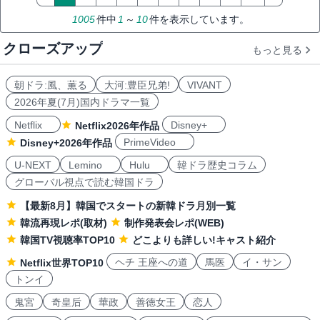
1005
件中
1
～
10
件を表示しています。
クローズアップ
もっと見る
朝ドラ:風、薫る
大河:豊臣兄弟!
VIVANT
2026年夏(7月)国内ドラマ一覧
Netflix
Disney+
Netflix2026年作品
PrimeVideo
Disney+2026年作品
U-NEXT
Lemino
Hulu
韓ドラ歴史コラム
グローバル視点で読む韓国ドラ
【最新8月】韓国でスタートの新韓ドラ月別一覧
韓流再現レポ(取材)
制作発表会レポ(WEB)
韓国TV視聴率TOP10
どこよりも詳しい!キャスト紹介
ヘチ 王座への道
馬医
イ・サン
Netflix世界TOP10
トンイ
鬼宮
奇皇后
華政
善徳女王
恋人