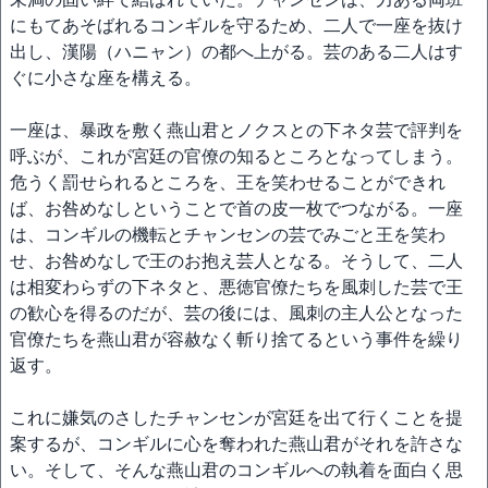
にもてあそばれるコンギルを守るため、二人で一座を抜け
出し、漢陽（ハニャン）の都へ上がる。芸のある二人はす
ぐに小さな座を構える。
一座は、暴政を敷く燕山君とノクスとの下ネタ芸で評判を
呼ぶが、これが宮廷の官僚の知るところとなってしまう。
危うく罰せられるところを、王を笑わせることができれ
ば、お咎めなしということで首の皮一枚でつながる。一座
は、コンギルの機転とチャンセンの芸でみごと王を笑わ
せ、お咎めなしで王のお抱え芸人となる。そうして、二人
は相変わらずの下ネタと、悪徳官僚たちを風刺した芸で王
の歓心を得るのだが、芸の後には、風刺の主人公となった
官僚たちを燕山君が容赦なく斬り捨てるという事件を繰り
返す。
これに嫌気のさしたチャンセンが宮廷を出て行くことを提
案するが、コンギルに心を奪われた燕山君がそれを許さな
い。そして、そんな燕山君のコンギルへの執着を面白く思