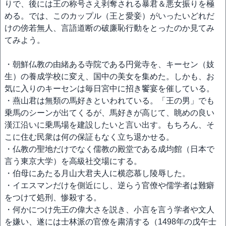
りで、後には王の称号さえ剥奪される暴君＆悪女振りを極
める。では、このカップル（王と愛妾）がいったいどれだ
けの傍若無人、言語道断の破廉恥行動をとったのか見てみ
てみよう。
・朝鮮仏教の由緒ある寺院である円覚寺を、キーセン（妓
生）の養成学校に変え、国中の美女を集めた。しかも、お
気に入りのキーセンは毎日宮中に招き饗宴を催している。
・燕山君は無類の馬好きといわれている。「王の男」でも
乗馬のシーンが出てくるが、馬好きが高じて、眺めの良い
漢江沿いに乗馬場を建設したいと言い出す。もちろん、そ
こに住む民衆は何の保証もなく立ち退かせる。
・仏教の聖地だけでなく儒教の殿堂である成均館（日本で
言う東京大学）を高級社交場にする。
・伯母にあたる月山大君夫人に横恋慕し陵辱した。
・イエスマンだけを側近にし、逆らう官僚や儒学者は難癖
をつけて処刑、惨殺する。
・何かにつけ先王の偉大さを説き、小言を言う学者や文人
を嫌い、遂には士林派の官僚を粛清する（1498年の戊午士