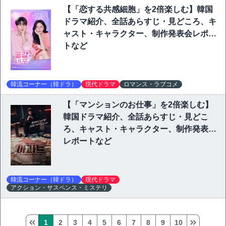
【「恋する共感細胞」を2倍楽しむ】韓国
ドラマ紹介、全話あらすじ・見どころ、キ
ャスト・キャラクター、制作発表会レポー
トなど
韓流コーナー（韓ドラ）
現代ドラマ
ロマンス・ラブコメ
【「マンションのお仕事」を2倍楽しむ】
韓国ドラマ紹介、全話あらすじ・見どこ
ろ、キャスト・キャラクター、制作発表会
レポートなど
韓流コーナー（韓ドラ）
現代ドラマ
アクション・サスペンス・ミステリ
1
2
3
4
5
6
7
8
9
10