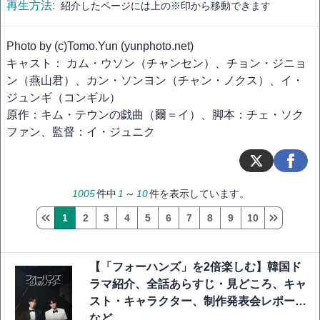
再生方法:
紹介したページには上の※印から移動できます
Photo by (c)Tomo.Yun (yunphoto.net)
キャスト： カム・ウソン（チャンセン）、チョン・ジニョ
ン（燕山君）、カン・ソンヨン（チャン・ノクス）、イ・
ジュンギ（コンギル）
原作：キム・テウンの戯曲（爾＝イ）、脚本：チェ・ソク
ファン、監督：イ・ジュニク
1005
件中
1
～
10
件を表示しています。
1
2
3
4
5
6
7
8
9
10
【「フォーハンズ」を2倍楽しむ】韓国ド
ラマ紹介、全話あらすじ・見どころ、キャ
スト・キャラクター、制作発表会レポート
など