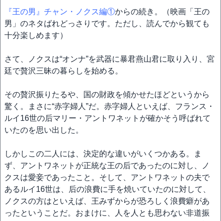
『王の男』チャン・ノクス編①
からの続き。（映画「王の
男」のネタばれどっさりです。ただし、読んでから観ても
十分楽しめます）
さて、ノクスは“オンナ”を武器に暴君燕山君に取り入り、宮
廷で贅沢三昧の暮らしを始める。
その贅沢振りたるや、国の財政を傾かせたほどというから
驚く。まさに“赤字婦人”だ。赤字婦人といえば、フランス・
ルイ16世の后マリー・アントワネットが確かそう呼ばれて
いたのを思い出した。
しかしこの二人には、決定的な違いがいくつかある。ま
ず、アントワネットが正統な王の后であったのに対し、ノ
クスは愛妾であったこと。そして、アントワネットの夫で
あるルイ16世は、后の浪費に手を焼いていたのに対して、
ノクスの方はといえば、王みずからが恐ろしく浪費癖があ
ったということだ。おまけに、人を人とも思わない非道振