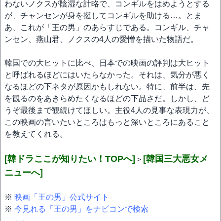
わないノクスが陰湿な計略で、コンギルをはめようとする
が、チャンセンが身を挺してコンギルを助ける…。とま
あ、これが「王の男」のあらすじである。コンギル、チャ
ンセン、燕山君、ノクスの4人の愛憎を描いた物語だ。
韓国での大ヒットに比べ、日本での映画の評判は大ヒット
と呼ばれるほどにはいたらなかった。それは、気分が悪く
なるほどの下ネタが原因かもしれない。特に、前半は、先
を観るのをあきらめたくなるほどの下品さだ。しかし、ど
うぞ最後まで観続けてほしい。主役4人の見事な表現力が、
この映画の言いたいところはもっと深いところにあること
を教えてくれる。
[韓ドラここが知りたい！TOPへ]
[韓国三大悪女メ
＞
ニューへ]
※
映画「王の男」公式サイト
※
今見れる「王の男」をナビコンで検索