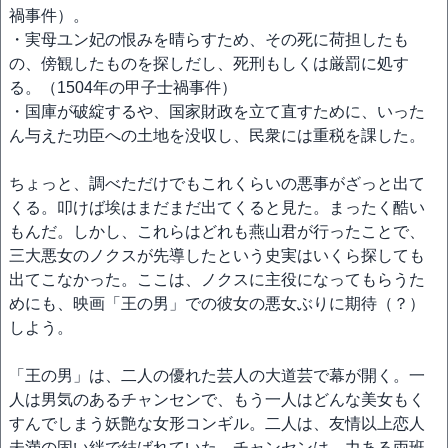
禍事件）。
・実母ユン妃の恨みを晴らすため、その死に荷担したも
の、傍観したものを探しだし、死刑もしくは厳罰に処す
る。（1504年の甲子士禍事件）
・国庫が破綻するや、国家財政を立て直すために、いった
ん与えた功臣への土地を没収し、民衆には重税を課した。
ちょっと、調べただけでもこれくらいの悪事がざっと出て
くる。叩けば埃はまだまだ出てくると見た。まったく酷い
もんだ。しかし、これらはどれも燕山君が行ったことで、
三大悪女のノクスが先導したという史実はいくら探しても
出てこなかった。ここは、ノクスに主役になってもらうた
めにも、映画「王の男」での彼女の悪女ぶりに期待（？）
しよう。
「王の男」は、二人の優れた芸人の大道芸で幕が開く。一
人は男気のあるチャンセンで、もう一人はどんな美女もく
すんでしまう妖艶な女形コンギル。二人は、友情以上恋人
未満の固い絆で結ばれていた。チャンセンは、力ある両班