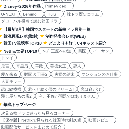
PrimeVideo
Disney+2026年作品
U-NEXT
Lemino
Hulu
韓ドラ歴史コラム
グローバル視点で読む韓国ドラ
【最新8月】韓国でスタートの新韓ドラ月別一覧
韓流再現レポ(取材)
制作発表会レポ(WEB)
韓国TV視聴率TOP10
どこよりも詳しい!キャスト紹介
ヘチ 王座への道
馬医
イ・サン
Netflix世界TOP10
トンイ
鬼宮
奇皇后
華政
善徳女王
恋人
愛が来る
財閥 X 刑事2
夫婦の結末
マンションのお仕事
人妻キラー
恋は飴模様
君へと続く僕のドリーム!
恋は命がけ
殺し屋たちの店2
今、不倫が問題ではありません
華流トップページ
次見る韓ドラに迷ったら見るコーナー
【保存版】Netflixで見られる韓国時代劇20選
映画レビュー
動画配信サービスをまとめて紹介