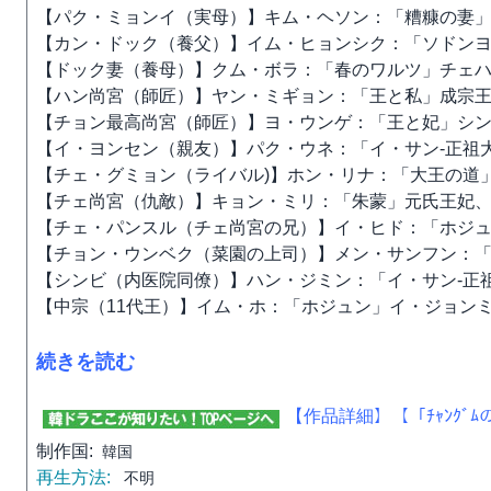
【パク・ミョンイ（実母）】キム・ヘソン：「糟糠の妻
【カン・ドック（養父）】イム・ヒョンシク：「ソドン
【ドック妻（養母）】クム・ボラ：「春のワルツ」チェ
【ハン尚宮（師匠）】ヤン・ミギョン：「王と私」成宗
【チョン最高尚宮（師匠）】ヨ・ウンゲ：「王と妃」シ
【イ・ヨンセン（親友）】パク・ウネ：「イ・サン-正祖
【チェ・グミョン（ライバル)】ホン・リナ：「大王の道」
【チェ尚宮（仇敵）】キョン・ミリ：「朱蒙」元氏王妃
【チェ・パンスル（チェ尚宮の兄）】イ・ヒド：「ホジ
【チョン・ウンベク（菜園の上司）】メン・サンフン：
【シンビ（内医院同僚）】ハン・ジミン：「イ・サン-正
【中宗（11代王）】イム・ホ：「ホジュン」イ・ジョン
続きを読む
【作品詳細】
【「ﾁｬﾝｸﾞ
制作国:
韓国
再生方法:
不明