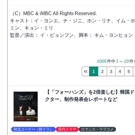
（C）MBC & iMBC All Rights Reserved.
キャスト：イ・ヨンエ、チ・ジニ、ホン・リナ、イム・
ミン、キョン・ミリ
監督／演出： イ・ビョンフン、脚本： キム・ヨンヒョン
1005
件中
1
～
10
件
1
2
3
4
5
【「フォーハンズ」を2倍楽しむ】韓国
クター、制作発表会レポートなど
韓流コーナー（韓ドラ）
現代ドラマ
ロマンス・ラブコメ