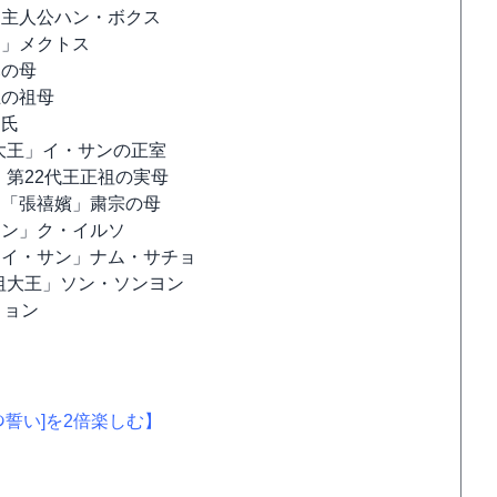
」主人公ハン・ボクス
ヨ」メクトス
ハの母
王の祖母
ン氏
大王」イ・サンの正室
第22代王正祖の実母
、「張禧嬪」粛宗の母
ュン」ク・イルソ
「イ・サン」ナム・サチョ
祖大王」ソン・ソンヨン
ミョン
ﾑの誓い]を2倍楽しむ】