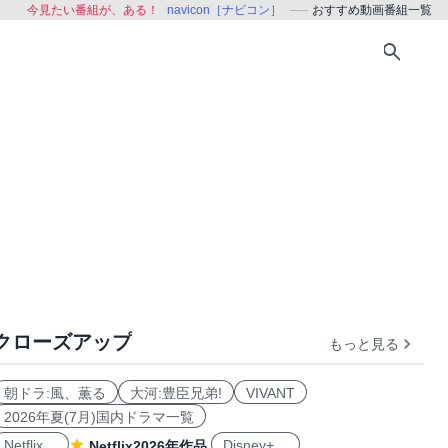
今見たい番組が、ある！
navicon［ナビコン］
おすすめ動画番組一覧
クローズアップ
もっと見る
おすすめ
朝ドラ:風、薫る
大河:豊臣兄弟!
VIVANT
2026年夏(7月)国内ドラマ一覧
Netflix
Disney+
Netflix2026年作品