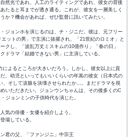
、自然光であれ、人工のライティングであれ、彼女の背後
があたると耳までが透き通る。これが、彼女を一層美しく
ろうか？機会があれば、ぜひ監督に訊いてみたい。
ン・ジョンホを演じるのは、チ・ジニだ。彼は、元フリー
リエットの男」で主演に抜擢され、「21世紀のロミオ」と
ークし、「波乱万丈ミスキムの10億作り」「春の日」
イクドラマ「結婚できない男」に主演している。
力によるところが大きいだろう。しかし、彼女以上に貢
ンだ。幼児といってもいいくらいの年嵩の彼女（日本式の
い、そして涙腺を決壊させられたか…。まだドラマを視
めいただきたい。ジョンウンちゃんは、その後多くのC
ム・ジョンミンの子供時代を演じた。
も人気の俳優・女優を紹介しよう。
も登場している。
シン君の父、「ファンジニ」中宗王