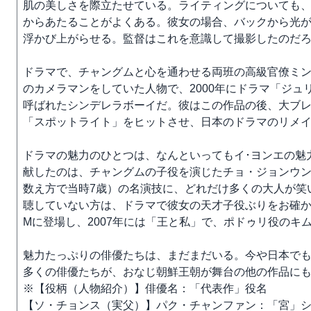
肌の美しさを際立たせている。ライティングについても
からあたることがよくある。彼女の場合、バックから光
浮かび上がらせる。監督はこれを意識して撮影したのだ
ドラマで、チャングムと心を通わせる両班の高級官僚ミ
のカメラマンをしていた人物で、2000年にドラマ「ジュ
呼ばれたシンデレラボーイだ。彼はこの作品の後、大ブレ
「スポットライト」をヒットさせ、日本のドラマのリメ
ドラマの魅力のひとつは、なんといってもイ･ヨンエの魅
献したのは、チャングムの子役を演じたチョ・ジョンウ
数え方で当時7歳）の名演技に、どれだけ多くの大人が笑
聴していない方は、ドラマで彼女の天才子役ぶりをお確か
Mに登場し、2007年には「王と私」で、ポドゥリ役のキ
魅力たっぷりの俳優たちは、まだまだいる。今や日本で
多くの俳優たちが、おなじ朝鮮王朝が舞台の他の作品に
※【役柄（人物紹介）】俳優名：「代表作」役名
【ソ・チョンス（実父）】パク・チャンファン：「宮」