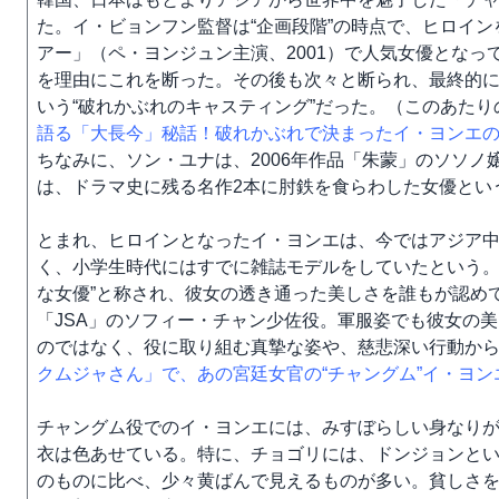
た。イ・ビョンフン監督は“企画段階”の時点で、ヒロイ
アー」（ペ・ヨンジュン主演、2001）で人気女優とな
を理由にこれを断った。その後も次々と断られ、最終的
いう“破れかぶれのキャスティング”だった。（このあたりの詳
語る「大長今」秘話！破れかぶれで決まったイ・ヨンエ
ちなみに、ソン・ユナは、2006年作品「朱蒙」のソソ
は、ドラマ史に残る名作2本に肘鉄を食らわした女優とい
とまれ、ヒロインとなったイ・ヨンエは、今ではアジア
く、小学生時代にはすでに雑誌モデルをしていたという。
な女優”と称され、彼女の透き通った美しさを誰もが認め
「JSA」のソフィー・チャン少佐役。軍服姿でも彼女の
のではなく、役に取り組む真摯な姿や、慈悲深い行動か
クムジャさん」で、あの宮廷女官の“チャングム”イ・ヨ
チャングム役でのイ・ヨンエには、みすぼらしい身なり
衣は色あせている。特に、チョゴリには、ドンジョンと
のものに比べ、少々黄ばんで見えるものが多い。貧しさ