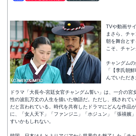
TVや動画サ
まさら、チャ
朝を舞台とす
こそ、チャン
チャングムの
「【李氏朝鮮
んでいただき
ドラマ「大長今-宮廷女官チャングム誓い」は、一介の宮
性の波乱万丈の人生を描いた物語だ。ただし、残されて
だと言われている。時代を共有したドラマにどんな作品
に、「女人天下」「ファンジニ」「ホジュン」「張禧嬪
すいかもしれない。
韓国、日本はもとよりアジアから世界中を魅了した「チ