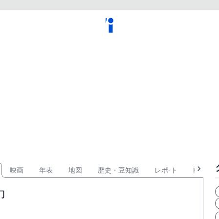
映画
年表
地図
歴史・豆知識
レポ-ト
KPOP
力