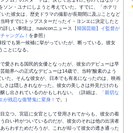
ンをソン・ユナにしようと考えていた。すでに、「ホテリ
っていた彼女は、歴史ドラマの撮影が長期間に及ぶことなど
に当時すでにトップスターだったイ・ヨンエに決定したと
しい事情は、naviconニュース
【韓国芸能】イ監督が
のチャングム！
を参照）
ノ嬢役でも第一候補に挙がっていたが、断っている。彼女
うことになる。
中で愛される国民的女優となったが、彼女のデビューは早
芸能界への正式なデビューは14歳で、当時“酸素のよう
ていた。そんな彼女が、日本でも有名になったのは、映画
美しさは隠しきれなかった。彼女の美しさは外見だけのも
ら醸し出されているのかもしれない。（詳細は、
「親切な
ンエが残忍な復讐鬼に変身！
で。）
が目立つ。宮廷に女官として登用されてからも、彼女の着
いう白い衿がついているのだが、彼女のそれは他の出演者
をあらわすためだろうが、これが却って彼女の透き通った