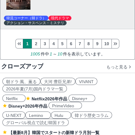
韓流コーナー（韓ドラ）
現代ドラマ
アクション・サスペンス・ミステリ
1
2
3
4
5
6
7
8
9
10
1005
件中
1
～
10
件を表示しています。
クローズアップ
もっと見る
朝ドラ:風、薫る
大河:豊臣兄弟!
VIVANT
2026年夏(7月)国内ドラマ一覧
Netflix
Disney+
Netflix2026年作品
PrimeVideo
Disney+2026年作品
U-NEXT
Lemino
Hulu
韓ドラ歴史コラム
グローバル視点で読む韓国ドラ
【最新8月】韓国でスタートの新韓ドラ月別一覧