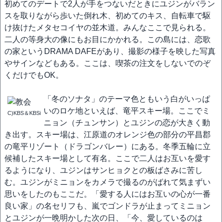
初めてのデートで2人が手をつないだときにユジンがバラン
スを取りながら歩いた倒れ木、初めてのキス、自転車で駆
け抜けたメタセコイヤの並木道。みんなここで見られる。
二人の等身大の像にもお目にかかれる。この島には、恋歌
の家というDRAMA DAFEがあり、撮影の様子を映した写真
やサインなどもある。ここは、喫茶の注文をしないでのぞ
くだけでもOK。
「冬のソナタ」のテーマ色ともいう白がいっぱ
いのロケ地といえば、竜平スキー場。ここでミ
C)KBS＆KBSi
ニョン（チュンサン）とユジンの恋が大きく動
き出す。スキー場は、江原道のオレンジ色の部分の平昌郡
の竜平リゾート（ドラゴンバレー）にある。冬季五輪に立
候補したスキー場として有名。ここで二人はお互いを愛す
るようになり、ユジンはサンヒョクとの板ばさみに苦し
む。ユジンがミニョンをカメラで撮るのがばれて気まずい
思いをしたのもここだ。「愛する人にはお互いの心が一番
良い家」の名セリフも、嵐でゴンドラが止まってミニョン
とユジンが一晩明かした次の日、「今、愛しているのは