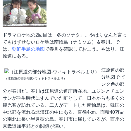
ドラマロケ地の2回目は「冬のソナタ」。やはりなんと言っ
てもはずせないロケ地は南怡島（ナミソム）＆春川。で
は、
朝鮮半島の地図
で春川を確認しておこう。やはり、江
原道にある。
江原道の部
分地図でピ
（江原道の部分地図-ウィキトラベルより）
ンク色の部
分が春川だ。春川は江原道の道庁所在地。ユジンとチュン
サンが学生時代にすんでいた町として、日本からも多くの
観光客が訪れている。二人がデートした南怡島は、韓国の
中北部を流れる北漢江の中にある、直径4km、面積40万㎡
の南北に長い半月型の島。春川市に属しているが、西岸の
京畿道加平郡との関係が深い。