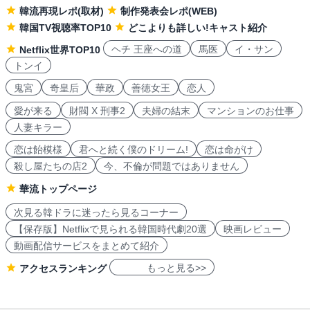
韓流再現レポ(取材)
制作発表会レポ(WEB)
韓国TV視聴率TOP10
どこよりも詳しい!キャスト紹介
ヘチ 王座への道
馬医
イ・サン
Netflix世界TOP10
トンイ
鬼宮
奇皇后
華政
善徳女王
恋人
愛が来る
財閥 X 刑事2
夫婦の結末
マンションのお仕事
人妻キラー
恋は飴模様
君へと続く僕のドリーム!
恋は命がけ
殺し屋たちの店2
今、不倫が問題ではありません
華流トップページ
次見る韓ドラに迷ったら見るコーナー
【保存版】Netflixで見られる韓国時代劇20選
映画レビュー
動画配信サービスをまとめて紹介
もっと見る>>
アクセスランキング