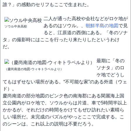
誰？」の感動のセリフもここで生まれた。
二人が通った高校や会社などがロケ地が
あるのはソウル。、
朝鮮半島の地図
で見
ソウル中央高校
ると、江原道の西側にある。「冬のソナ
タ」の撮影時にはここを行ったり来たりしたというわけ
だ。
最期に「冬の
ソナタ」のロ
（慶尚南道の地図-ウィキトラベルより）
ケ地でどうし
てもはずせない場所がある。“不可能な家”のある外道（ウェ
ド）。
慶尚南道の部分地図のピンク色の南海郡にある閑麗海上国
立公園内がロケ地で、ソウルからは片道、車で5時間半以上
かかるが、それだけの時間をかけてもぜひ訪れたい素晴ら
しい場所だ。未完成のパズルがやっとここで完成する。こ
のシーンは、これ以上の説明は不要だろう。