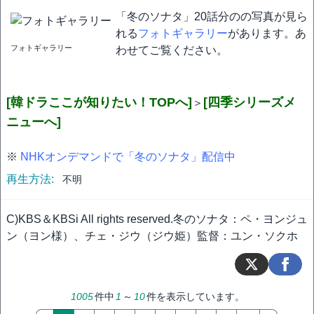
「冬のソナタ」20話分のの写真が見ら
れる
フォトギャラリー
があります。あ
フォトギャラリー
わせてご覧ください。
[韓ドラここが知りたい！TOPへ]
[四季シリーズメ
＞
ニューへ]
※
NHKオンデマンドで「冬のソナタ」配信中
再生方法:
不明
C)KBS＆KBSi All rights reserved.冬のソナタ：ペ・ヨンジュ
ン（ヨン様）、チェ・ジウ（ジウ姫）監督：ユン・ソクホ
1005
件中
1
～
10
件を表示しています。