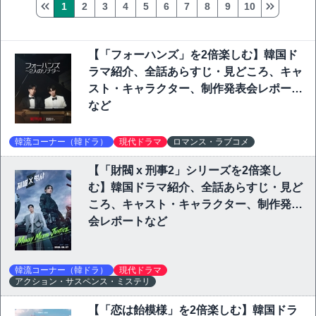
1
2
3
4
5
6
7
8
9
10
【「フォーハンズ」を2倍楽しむ】韓国ド
ラマ紹介、全話あらすじ・見どころ、キャ
スト・キャラクター、制作発表会レポート
など
韓流コーナー（韓ドラ）
現代ドラマ
ロマンス・ラブコメ
【「財閥 x 刑事2」シリーズを2倍楽し
む】韓国ドラマ紹介、全話あらすじ・見ど
ころ、キャスト・キャラクター、制作発表
会レポートなど
韓流コーナー（韓ドラ）
現代ドラマ
アクション・サスペンス・ミステリ
【「恋は飴模様」を2倍楽しむ】韓国ドラ