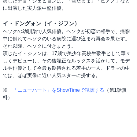
演じたチョ・ジェヒョンは、「雪だるま」「ピアノ」など
に出演した実力派中堅俳優。
イ・ドングォン（イ・ジフン）
ヘソクの幼馴染で人気俳優。ヘソクが初恋の相手で、撮影
中に倒れてヘソクのいる病院に運び込まれ再会を果たす。
それ以降、ヘソクに付きまとう。
演じたイ・ジフンは、17歳で美少年高校生歌手として華々
しくデビューし、その後端正なルックスを活かして、モデ
ルや俳優として今最も期待される若手の一人。ドラマの中
では、ほぼ実像に近い人気スターに扮する。
※
「ニューハート」をShowTimeで視聴する
（第1話無
料）