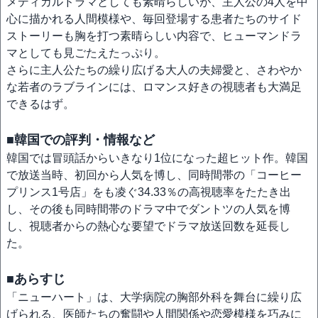
メディカルドラマとしても素晴らしいが、主人公の4人を中
心に描かれる人間模様や、毎回登場する患者たちのサイド
ストーリーも胸を打つ素晴らしい内容で、ヒューマンドラ
マとしても見ごたえたっぷり。
さらに主人公たちの繰り広げる大人の夫婦愛と、さわやか
な若者のラブラインには、ロマンス好きの視聴者も大満足
できるはず。
■韓国での評判・情報など
韓国では冒頭話からいきなり1位になった超ヒット作。韓国
で放送当時、初回から人気を博し、同時間帯の「コーヒー
プリンス1号店」をも凌ぐ34.33％の高視聴率をたたき出
し、その後も同時間帯のドラマ中でダントツの人気を博
し、視聴者からの熱心な要望でドラマ放送回数を延長し
た。
■あらすじ
「ニューハート」は、大学病院の胸部外科を舞台に繰り広
げられる、医師たちの奮闘や人間関係や恋愛模様を巧みに