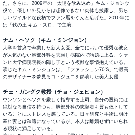
た。さらに、2009年の「太陽を飲み込め」キム・ジョンウ
役で、優しい外見からは想像できない肉体も披露し、男ら
しいワイルドな役柄でファン層をぐんと広げた。2010年に
は「鉄の王 キム・スロ」で主演。
ナム・ヘソク（キム・ミンジョン）
大学を首席で卒業した新人女医。全てにおいて優秀な彼女
が人気のない胸部外科を志願し病院内で話題に上る。クァ
ンヒ大学病院院長の隠し子という複雑な事情抱えている。
演じたキム・ミンジョンは、「ファッション70’S」で最高
のデザイナーを夢見るコ・ジュニを熱演した美人女優。
チェ・ガングク教授（チョ・ジェヒョン）
ウンソンとヘソクを厳しく指導する上司。自分の医術には
絶対なる自信を持つも、胸部外科の志願者も質も低下して
いることにストレスを感じている。日々研究と手術に明け
暮れ妻とは疎遠になっているが、本人は離婚せずにいられ
る現状に満足している。