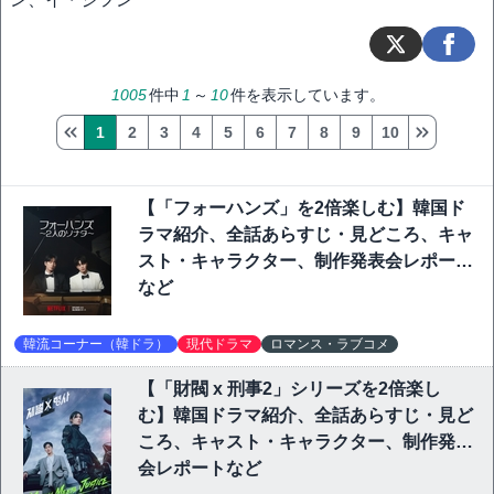
1005
件中
1
～
10
件を表示しています。
1
2
3
4
5
6
7
8
9
10
【「フォーハンズ」を2倍楽しむ】韓国ド
ラマ紹介、全話あらすじ・見どころ、キャ
スト・キャラクター、制作発表会レポート
など
韓流コーナー（韓ドラ）
現代ドラマ
ロマンス・ラブコメ
【「財閥 x 刑事2」シリーズを2倍楽し
む】韓国ドラマ紹介、全話あらすじ・見ど
ころ、キャスト・キャラクター、制作発表
会レポートなど