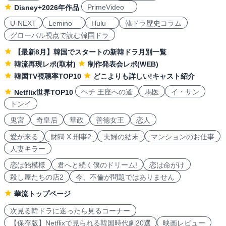
PrimeVideo
Disney+2026年作品
U-NEXT
Lemino
Hulu
韓ドラ歴史コラム
グローバル視点で読む韓国ドラ
【最新8月】韓国でスタートの新韓ドラ月別一覧
韓流再現レポ(取材)
制作発表会レポ(WEB)
韓国TV視聴率TOP10
どこよりも詳しい!キャスト紹介
ヘチ 王座への道
馬医
イ・サン
Netflix世界TOP10
トンイ
鬼宮
奇皇后
華政
善徳女王
恋人
愛が来る
財閥 X 刑事2
夫婦の結末
マンションのお仕事
人妻キラー
恋は飴模様
君へと続く僕のドリーム!
恋は命がけ
殺し屋たちの店2
今、不倫が問題ではありません
華流トップページ
次見る韓ドラに迷ったら見るコーナー
【保存版】Netflixで見られる韓国時代劇20選
映画レビュー