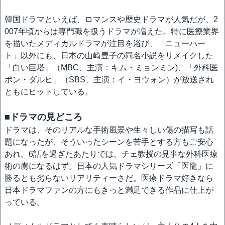
韓国ドラマといえば、ロマンスや歴史ドラマが人気だが、2
007年頃からは専門職を扱うドラマが増えた。特に医療業界
を描いたメディカルドラマが注目を浴び、「ニューハー
ト」以外にも、日本の山崎豊子の同名小説をリメイクした
「白い巨塔」（MBC、主演：キム・ミョンミン)、「外科医
ポン・ダルヒ」（SBS、主演：イ・ヨウォン）が放送され
ともにヒットしている。
■ドラマの見どころ
ドラマは、そのリアルな手術風景や生々しい傷の描写も話
題になったが、そういったシーンを苦手とする方もご安心
あれ。6話を過ぎたあたりでは、チェ教授の見事な外科医療
術の虜になるはず。日本の人気ドラマシリーズ
「医龍」に
勝るとも劣らないリアリティーさだ。医療ドラマ好きなら
日本ドラマファンの方にもきっと満足できる作品に仕上が
っている。