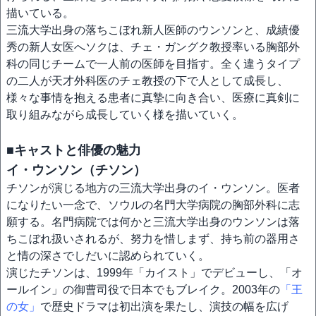
描いている。
三流大学出身の落ちこぼれ新人医師のウンソンと、成績優
秀の新人女医へソクは、チェ・ガングク教授率いる胸部外
科の同じチームで一人前の医師を目指す。全く違うタイプ
の二人が天才外科医のチェ教授の下で人として成長し、
様々な事情を抱える患者に真摯に向き合い、医療に真剣に
取り組みながら成長していく様を描いていく。
■キャストと俳優の魅力
イ・ウンソン（チソン）
チソンが演じる地方の三流大学出身のイ・ウンソン。医者
になりたい一念で、ソウルの名門大学病院の胸部外科に志
願する。名門病院では何かと三流大学出身のウンソンは落
ちこぼれ扱いされるが、努力を惜しまず、持ち前の器用さ
と情の深さでしだいに認められていく。
演じたチソンは、1999年「カイスト」でデビューし、「オ
ールイン」の御曹司役で日本でもブレイク。2003年の
「王
の女」
で歴史ドラマは初出演を果たし、演技の幅を広げ