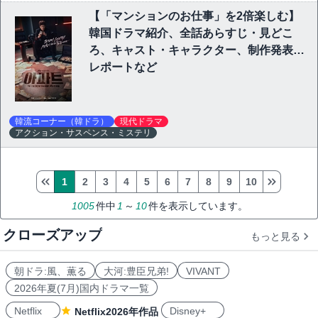
【「マンションのお仕事」を2倍楽しむ】
韓国ドラマ紹介、全話あらすじ・見どこ
ろ、キャスト・キャラクター、制作発表会
レポートなど
韓流コーナー（韓ドラ）
現代ドラマ
アクション・サスペンス・ミステリ
1
2
3
4
5
6
7
8
9
10
1005
件中
1
～
10
件を表示しています。
クローズアップ
もっと見る
朝ドラ:風、薫る
大河:豊臣兄弟!
VIVANT
2026年夏(7月)国内ドラマ一覧
Netflix
Disney+
Netflix2026年作品