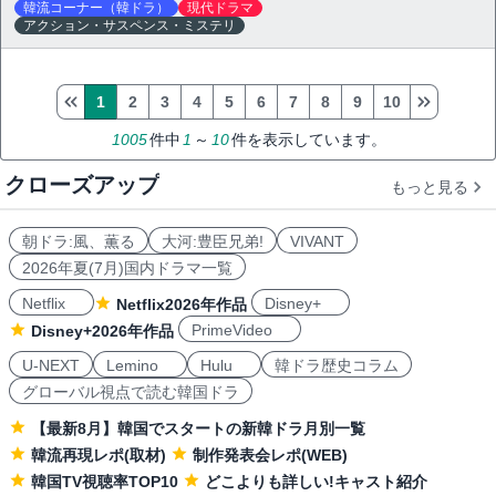
韓流コーナー（韓ドラ）
現代ドラマ
アクション・サスペンス・ミステリ
1
2
3
4
5
6
7
8
9
10
1005
件中
1
～
10
件を表示しています。
クローズアップ
もっと見る
朝ドラ:風、薫る
大河:豊臣兄弟!
VIVANT
2026年夏(7月)国内ドラマ一覧
Netflix
Disney+
Netflix2026年作品
PrimeVideo
Disney+2026年作品
U-NEXT
Lemino
Hulu
韓ドラ歴史コラム
グローバル視点で読む韓国ドラ
【最新8月】韓国でスタートの新韓ドラ月別一覧
韓流再現レポ(取材)
制作発表会レポ(WEB)
韓国TV視聴率TOP10
どこよりも詳しい!キャスト紹介