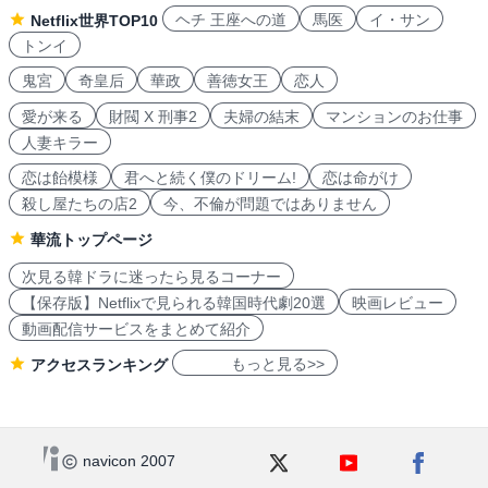
ヘチ 王座への道
馬医
イ・サン
Netflix世界TOP10
トンイ
鬼宮
奇皇后
華政
善徳女王
恋人
愛が来る
財閥 X 刑事2
夫婦の結末
マンションのお仕事
人妻キラー
恋は飴模様
君へと続く僕のドリーム!
恋は命がけ
殺し屋たちの店2
今、不倫が問題ではありません
華流トップページ
次見る韓ドラに迷ったら見るコーナー
【保存版】Netflixで見られる韓国時代劇20選
映画レビュー
動画配信サービスをまとめて紹介
もっと見る>>
アクセスランキング
navicon 2007