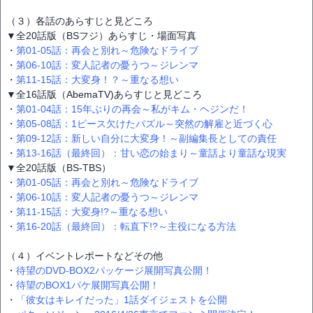
（３）各話のあらすじと見どころ
▼全20話版（BSフジ）あらすじ・場面写真
・
第01-05話：再会と別れ～危険なドライブ
・
第06-10話：変人記者の憂うつ～ジレンマ
・
第11-15話：大変身！？～重なる想い
▼全16話版（AbemaTV)あらすじと見どころ
・
第01-04話：15年ぶりの再会～私がキム・ヘジンだ！
・
第05-08話：1ピース欠けたパズル～突然の解雇と近づく心
・
第09-12話：新しい自分に大変身！～副編集長としての責任
・
第13-16話（最終回）：甘い恋の始まり～童話より童話な現実
▼全20話版（BS-TBS）
・
第01-05話：再会と別れ～危険なドライブ
・
第06-10話：変人記者の憂うつ～ジレンマ
・
第11-15話：大変身!?～重なる想い
・
第16-20話（最終回）：転直下!?～主役になる方法
（４）イベントレポートなどその他
・
待望のDVD-BOX2パッケージ展開写真公開！
・
待望のBOX1パケ展開写真公開！
・
「彼女はキレイだった」1話ダイジェストを公開