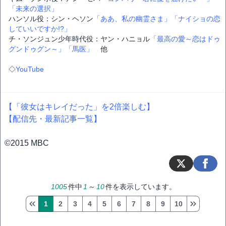
「未来の選択」
ハンソル役：シン・ヘソン
「ああ、私の幽霊さま」
「ナイショの恋
していいですか!?」
チ・ソンジュン少年時代役：ヤン・ハニョル
「最高の愛～恋はドゥ
グンドゥグン～」
「馬医」
他
◇
YouTube
【「彼女はキレイだった」を2倍楽しむ】
【配信先・最新記事一覧】
©2015 MBC
1005
件中
1
～
10
件を表示しています。
1
2
3
4
5
6
7
8
9
10