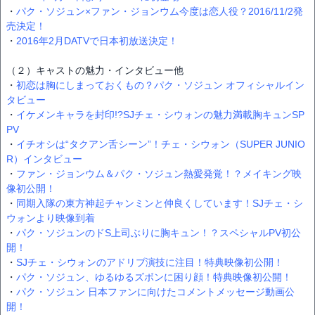
・
パク・ソジュン×ファン・ジョンウム今度は恋人役？2016/11/2発
売決定！
・
2016年2月DATVで日本初放送決定！
（２）キャストの魅力・インタビュー他
・
初恋は胸にしまっておくもの？パク・ソジュン オフィシャルイン
タビュー
・
イケメンキャラを封印!?SJチェ・シウォンの魅力満載胸キュンSP
PV
・
イチオシは“タクアン舌シーン”！チェ・シウォン（SUPER JUNIO
R）インタビュー
・
ファン・ジョンウム＆パク・ソジュン熱愛発覚！？メイキング映
像初公開！
・
同期入隊の東方神起チャンミンと仲良くしています！SJチェ・シ
ウォンより映像到着
・
パク・ソジュンのドS上司ぶりに胸キュン！？スペシャルPV初公
開！
・
SJチェ・シウォンのアドリブ演技に注目！特典映像初公開！
・
パク・ソジュン、ゆるゆるズボンに困り顔！特典映像初公開！
・
パク・ソジュン 日本ファンに向けたコメントメッセージ動画公
開！