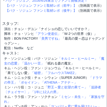
・
パク・ソジュン、2016/4/26東京でファンミ開催決定！
【パク・ソジュン ファンミ取材レポ（前半）】
（別画面で表示）
【パク・ソジュン ファンミ取材レポ（後半）】
（別画面で表示）
スタッフ:
演出：チョン・デユン「ナイショの恋していいですか？」
脚本：チョ・ソンヒ
「アラン使道伝」
「W‐2つの世界（仮）」
制作：BON FACTORY
「美男ですね」
「最高の愛～恋はドゥグンド
ゥグン～」
配信：Netflix など
キャスト:
チ・ソンジュン役：パク・ソジュン
「キルミー・ヒールミー」
「魔
女の恋愛」
「温かい一言」
「眠れる森の魔女」
キム・ヘジン役：ファン・ジョンウム 「キルミー・ヒールミー」
「果てしない愛」
「秘密」
「フルハウスTAKE2」
キム・シニョク役：チェ・シウォン（SUPER JUNIOR）
「ドラマ
の帝王」
「ポセイドン」
「ATHENA－アテナ－」
ミン・ハリ役：コ・ジュニ
「野王～愛と欲望の果て～」
「追跡者
〔チェイサー〕」
「1年に12人の男」
キム・ララ役：ファン・ソクチョン
「ミセン－未生－」
「家族を守
れ」
キム・プンホ役：アン・セハ
「ヨンパリ～君に愛を届けたい～」