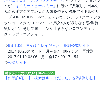
が聞こえる」
「フルハウス TAKE2」
のファン・ジョンウ
ムが
「キルミー・ヒールミー」
に続いて共演し、日本の
みならずアジアで絶大な人気を誇るK-POPアイドルグル
ープSUPER JUNIORのチェ・シウォン、カリスマ・ファ
ッショニスタのコ・ジュニの男女4人が織りなす恋模様に
笑いと涙、そして胸キュンが止まらないロマンティッ
ク・ラブ・コメディー。
◇
BS-TBS「彼女はキレイだった」番組公式サイト
2017.10.25スタート 月～金7：00-7：54 再放送
2017.01.10-02.06 月～金17：00-17：54
◇
公式サイト
【作品詳細】
【「彼女はキレイだった」を2倍楽しむ】