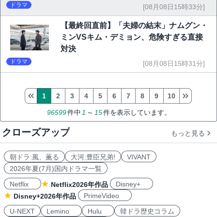
ドラマ
[08月08日15時33分]
【最終回直前】「夫婦の結末」ナムグン・
ミンVSキム・デミョン、危険すぎる直接
対決
ドラマ
[08月08日15時31分]
1
2
3
4
5
6
7
8
9
10
96599
件中
1
～
15
件を表示しています。
クローズアップ
もっと見る
朝ドラ:風、薫る
大河:豊臣兄弟!
VIVANT
2026年夏(7月)国内ドラマ一覧
Netflix
Disney+
Netflix2026年作品
PrimeVideo
Disney+2026年作品
U-NEXT
Lemino
Hulu
韓ドラ歴史コラム