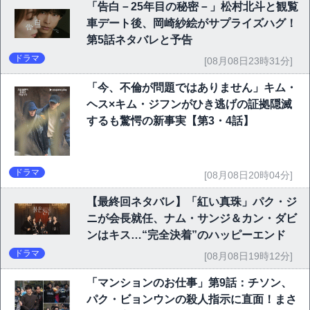
「告白－25年目の秘密－」松村北斗と観覧
車デート後、岡崎紗絵がサプライズハグ！
第5話ネタバレと予告
ドラマ
[08月08日23時31分]
「今、不倫が問題ではありません」キム・
ヘス×キム・ジフンがひき逃げの証拠隠滅
するも驚愕の新事実【第3・4話】
ドラマ
[08月08日20時04分]
【最終回ネタバレ】「紅い真珠」パク・ジ
ニが会長就任、ナム・サンジ＆カン・ダビ
ンはキス…“完全決着”のハッピーエンド
ドラマ
[08月08日19時12分]
「マンションのお仕事」第9話：チソン、
パク・ビョンウンの殺人指示に直面！まさ