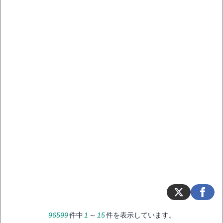
96599
件中
1
～
15
件を表示しています。