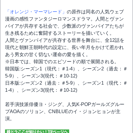
「オレンジ・マーマレード」
の原作は同名の人気ウェブ
漫画の感性ファンタジーロマンスドラマ。人間とヴァン
パイアが共存する社会で、少数派のヴァンパイアたちが
生き残るために奮闘するストーリーを描いていく。
人間とヴァンパイアが共存する世界を舞台に、全12話を
現代と朝鮮王朝時代の設定に、長い年月をかけて惹かれ
あう男女の甘く切ない運命の愛を描く。
※日本では、韓国でのエピソードの順で展開される。
韓国版:シーズン1（現代：＃1-4）、シーズン2（過去：＃
5-9）、シーズン3(現代：＃10-12)
日本版:シーズン2（過去：＃5-9）、シーズン1（現代：＃
1-4）、シーズン3(現代：＃10-12)
若手演技派俳優ヨ・ジング、人気K‐POPガールズグルー
プAOAのソリョン、CNBLUEのイ・ジョンヒョンが主
演。