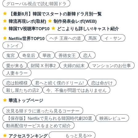
グローバル視点で読む韓国ドラ
【最新8月】韓国でスタートの新韓ドラ月別一覧
韓流再現レポ(取材)
制作発表会レポ(WEB)
韓国TV視聴率TOP10
どこよりも詳しい!キャスト紹介
ヘチ 王座への道
馬医
イ・サン
Netflix世界TOP10
トンイ
鬼宮
奇皇后
華政
善徳女王
恋人
愛が来る
財閥 X 刑事2
夫婦の結末
マンションのお仕事
人妻キラー
恋は飴模様
君へと続く僕のドリーム!
恋は命がけ
殺し屋たちの店2
今、不倫が問題ではありません
華流トップページ
次見る韓ドラに迷ったら見るコーナー
【保存版】Netflixで見られる韓国時代劇20選
映画レビュー
動画配信サービスをまとめて紹介
もっと見る>>
アクセスランキング