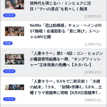
校時代を演じるハ・ミンヒョクに注
目！“テハの原点”を初々しく熱演
ドラマ
[11時21分]
Netflix「恋は飴模様」チョン・ヘインがO
ST熱唱！名場面彩る「君に再び」スペシ
ャルMV公開
音楽
[11時07分]
「人妻キラー」第3・4話：コン・ヒョジン
が臓器密売組織を一掃、“キングフィッシ
ャー”正体発覚の危機へ【ネタバレ】
ドラマ
[10時12分]
「人妻キラー」9.4％で二桁目前！「夫婦
の結末」7.5％、「財閥×刑事2」5.8％…土
曜ドラマ視聴率に明暗【8月8日視聴率TO
P10】
ドラマ
[08時51分]