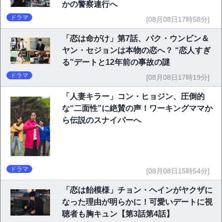
かの警察連行へ
ドラマ
[08月08日17時58分]
「恋は命がけ」第7話、パク・ウンビン＆
ヤン・セジョンは本物の恋へ？ “恋人すぎ
る”デートと12年前の事故の謎
ドラマ
[08月08日17時19分]
「人妻キラー」コン・ヒョジン、圧倒的
な“二面性”に絶賛の声！ワーキングママか
ら伝説のスナイパーへ
ドラマ
[08月08日15時54分]
「恋は飴模様」チョン・ヘインがヤクザに
なった理由が明らかに！可愛いデートに視
聴者も胸キュン【第3話第4話】