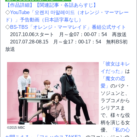
【作品詳細】
【関連記事・各話あらすじ】
◇
YouTube「오렌지 마말레이드（オレンジ・マーマレー
ド）」予告動画（日本語字幕なし）
◇
BS-TBS「オレンジ・マーマレイド」番組公式サイト
2017.10.06スタート 月～金07：00-07：54 再放送
2017.07.28-08.15 月～金17：00-17：54 無料BS初
放送
「彼女はキレ
イだった」
は
「魔女の恋
愛」
のパク・
ソジュンと、
ラブコメから
シリアスま
で、様々な役
柄を演じる女
©2015 MBC
優、
「私の心