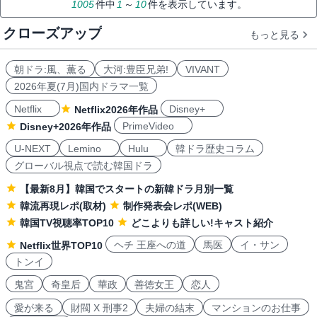
1005
件中
1
～
10
件を表示しています。
クローズアップ
もっと見る
朝ドラ:風、薫る
大河:豊臣兄弟!
VIVANT
2026年夏(7月)国内ドラマ一覧
Netflix
Disney+
Netflix2026年作品
PrimeVideo
Disney+2026年作品
U-NEXT
Lemino
Hulu
韓ドラ歴史コラム
グローバル視点で読む韓国ドラ
【最新8月】韓国でスタートの新韓ドラ月別一覧
韓流再現レポ(取材)
制作発表会レポ(WEB)
韓国TV視聴率TOP10
どこよりも詳しい!キャスト紹介
ヘチ 王座への道
馬医
イ・サン
Netflix世界TOP10
トンイ
鬼宮
奇皇后
華政
善徳女王
恋人
愛が来る
財閥 X 刑事2
夫婦の結末
マンションのお仕事