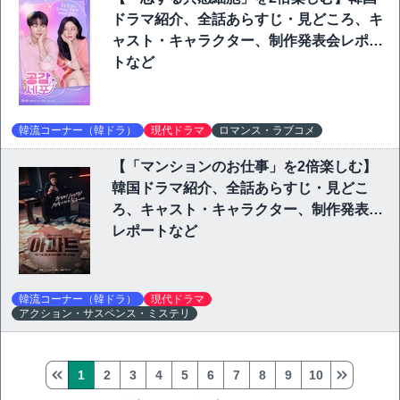
ドラマ紹介、全話あらすじ・見どころ、キ
ャスト・キャラクター、制作発表会レポー
トなど
韓流コーナー（韓ドラ）
現代ドラマ
ロマンス・ラブコメ
【「マンションのお仕事」を2倍楽しむ】
韓国ドラマ紹介、全話あらすじ・見どこ
ろ、キャスト・キャラクター、制作発表会
レポートなど
韓流コーナー（韓ドラ）
現代ドラマ
アクション・サスペンス・ミステリ
1
2
3
4
5
6
7
8
9
10