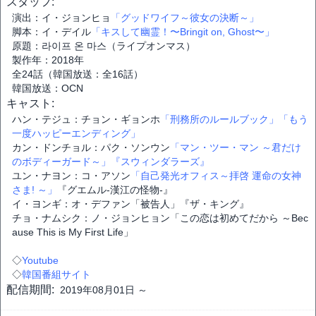
スタッフ:
演出：イ・ジョンヒョ
「グッドワイフ～彼女の決断～」
脚本：イ・デイル
「キスして幽霊！〜Bringit on, Ghost〜」
原題：라이프 온 마스（ライプオンマス）
製作年：2018年
全24話（韓国放送：全16話）
韓国放送：OCN
キャスト:
ハン・テジュ：チョン・ギョンホ
「刑務所のルールブック」
「もう
一度ハッピーエンディング」
カン・ドンチョル：パク・ソンウン
「マン・ツー・マン ～君だけ
のボディーガード～」
『スウィンダラーズ』
ユン・ナヨン：コ・アソン
「自己発光オフィス～拝啓 運命の女神
さま! ～」
『グエムル-漢江の怪物-』
イ・ヨンギ：オ・デファン「被告人」『ザ・キング』
チョ・ナムシク：ノ・ジョンヒョン「この恋は初めてだから ～Bec
ause This is My First Life」
◇
Youtube
◇
韓国番組サイト
配信期間:
2019年08月01日 ～