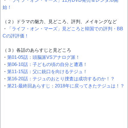
・
「ライフ・オン・マーズ」11月DVD発売＆レンタル開
始！
（２）ドラマの魅力、見どころ、評判、メイキングなど
・
「ライフ・オン・マーズ」見どころと韓国での評判・BB
Cの評評価！
（３）各話のあらすじと見どころ
・
第01-05話：頭脳派VSアナログ派！
・
第06-10話：子どもの頃の自分と遭遇！
・
第11-15話：父に銃口を向けるテジュ！
・
第16-20話：テジュのおとり捜査は成功するのか！？
・
第21-最終回あらすじ：2018年に戻ってきたテジュは！？