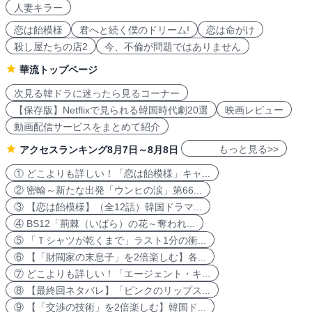
人妻キラー
恋は飴模様
君へと続く僕のドリーム!
恋は命がけ
殺し屋たちの店2
今、不倫が問題ではありません
華流トップページ
次見る韓ドラに迷ったら見るコーナー
【保存版】Netflixで見られる韓国時代劇20選
映画レビュー
動画配信サービスをまとめて紹介
もっと見る>>
アクセスランキング8月7日～8月8日
① どこよりも詳しい！「恋は飴模様」キャ...
② 密輸～新たな出発「ウンヒの涙」第66...
③ 【恋は飴模様】（全12話）韓国ドラマ...
④ BS12「荊棘（いばら）の花～奪われ...
⑤ 「Ｔシャツが乾くまで」ラスト1分の衝...
⑥ 【「財閥家の末息子」を2倍楽しむ】各...
⑦ どこよりも詳しい！「エージェント・キ...
⑧ 【最終回ネタバレ】「ピンクのリップス...
⑨ 【「交渉の技術」を2倍楽しむ】韓国ド...